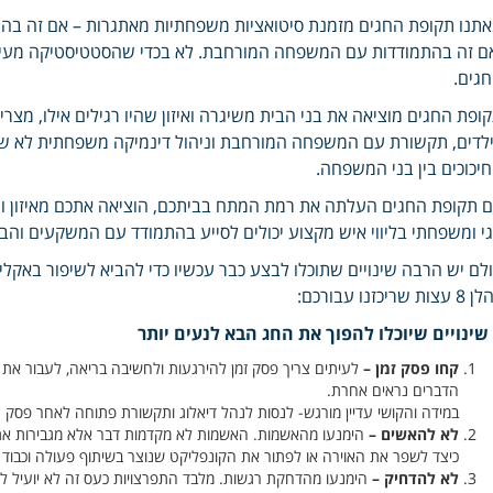
תנו תקופת החגים מזמנת סיטואציות משפחתיות מאתגרות – אם זה בהת
ם זה בהתמודדות עם המשפחה המורחבת. לא בכדי שהסטטיסטיקה מעידה
גים.
ופת החגים מוציאה את בני הבית משיגרה ואיזון שהיו רגילים אילו, מצ
לדים, תקשורת עם המשפחה המורחבת וניהול דינמיקה משפחתית לא שג
יכוכים בין בני המשפחה.
 תקופת החגים העלתה את רמת המתח בביתכם, הוציאה אתכם מאיזון ושלו
גי ומשפחתי בליווי איש מקצוע יכולים לסייע בהתמודד עם המשקעים והב
לם יש הרבה שינויים שתוכלו לבצע כבר עכשיו כדי להביא לשיפור באקלי
עצות שריכזנו עבורכם:
תר
קחו פסק זמן –
לעיתים צריך פסק זמן להירגעות ולחשיבה בריאה, לעבור את
הדברים נראים אחרת.
במידה והקושי עדיין מורגש- לנסות לנהל דיאלוג ותקשורת פתוחה לאחר פסק 
לא להאשים –
הימנעו מהאשמות. האשמות לא מקדמות דבר אלא מגבירות את
כיצד לשפר את האוירה או לפתור את הקונפליקט שנוצר בשיתוף פעולה וכבוד 
לא להדחיק –
הימנעו מהדחקת רגשות. מלבד התפרצויות כעס זה לא יועיל לש