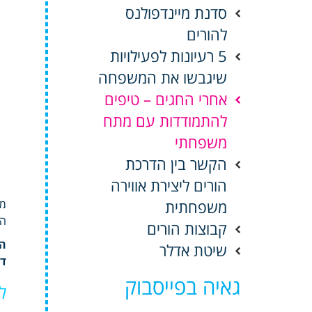
סדנת מיינדפולנס
להורים
5 רעיונות לפעילויות
שיגבשו את המשפחה
אחרי החגים – טיפים
להתמודדות עם מתח
משפחתי
הקשר בין הדרכת
הורים ליצירת אווירה
משפחתית
מר
הב
קבוצות הורים
הי
שיטת אדלר
דב
גאיה בפייסבוק
לת