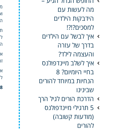
החופש הגדול הגיע –
מא
מה לעשות עם
וא
הידבקות הילדים
הח
למסכים?!?!
תק
איך לבשל עם הילדים
לי
בדרך של עזרה
הח
והעצמה לילד?
אם
זו
איך לשלב מיינדפולנס
בחיי היומיום? 8
או
להלן 8 
הנחיות במיוחד להורים
8 שינויים שיוכלו להפוך את החג הבא לנעים יו
שבינינו
הדרכת הורים לגיל הרך
5 תרגילי מיינדפולנס
(מודעות קשובה)
להורים