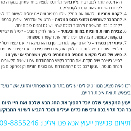
הוא מנסה לומר לכם, דברו עליו באופן גלוי ונסו למצאו ביחד פתרון. במקרה כזה, ל
לקידום השיח ומציאת פתרון לקונפליקט.
לקחת אחריות
– לראות את החלק שלנו בסיפור ומה אנו יכולים לעשות כדי ל
להתחבר לשורשים ולחצי הכוס המלאה –
מבט על אלבומים ישנים, סרטונים
לקרב בין בני המשפחה ולהזכיר לכולם שהיו ויש גם זמנים טובים יחד.
צבירת חוויות חיוביות בהווה ובעתיד –
יציאה לחיק הטבע – לטיול או לביל
בתקופות עמוסות, הצגה וכו' יוכלו לחזק את הקשר המשפחתי.
פינוי זמן בנפרד –
כל אדם זקוק למרחב, זמן בו הוא נמצא רק עם עצמו ויכול
מלחצי היום יום. יש לתת כבוד לזמן הזה, אדם שמרגיש טוב עם עצמו יהיה פנוי
סיוע של בעלי מקצוע מנוסים המתמחים ביעוץ משפחתי או יעוץ זוגי –
לסייע ביצירת שיח מקדם. אם מדובר בקושי בהתמודדות עם נושאים הקשורים לג
מנחה מנוסה, יעניקו לכם כלים להתמודדות עם סוגיות הוריות וקונפליקטים בין 
כז גאיה מציע מגוון טיפולים יעילים בתחום המשפחתי והזוגי, אשר נוע
ינאישית ואת איכות החיים.
עוץ המקצועי שלנו יוכל להפוך את החג הבא שלכם ואת חיי היום 
ר הכל תלוי בכם ורכישת כלים יעילים תוכל להביא לשינוי המבוקש
יאום פגישת ייעוץ אנא פנו אלינו: 09-8855246