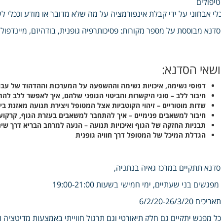
יפולים
לי אבחוני על ידי קבלת אינפורמציה על מה שלא מדובר או מודע וככלי ל
דנא מבוססת על מספר מקורות: פסיכותרפיה גופנית, בודהיזם, מיינדפולנס
ושאי הסדנא:
דפוסי נשימה, איכויות נשימה וההשפעה על המערכות וההדהוד של עבו
חיבור ללב – סוגי היקשרות והביטוי הגופני שלהם, איך לאפשר ללב לה
שדות מוטוריים – זיהוי הקוטביות אצל המטופל ויצירת תנועה מאזנת בין
חיבור למשאבים פנימיים – איך להתחבר למשאבים בעזרת הגוף, קרקוע 
תבניות החזקה של הגוף ואיכויות תנועה – הנעה למרחב הבריא דרך שינו
הגדלת המיכל של המטופל דרך חוויה גופנית
דנא תתקיים במרכז גאיה בנתניה,
19
יכים 6/2/20-26/3/20
ל מפגש יתקיים גם חלק תיאורטי וגם תרגול חווייתי באמצעות מדיטציה וע