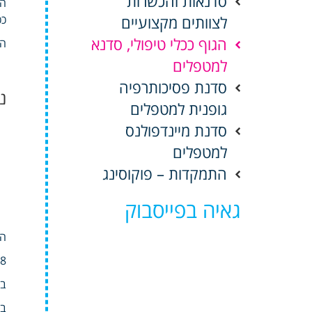
סדנאות והכשרות
הט
לצוותים מקצועיים
ככ
הגוף ככלי טיפולי, סדנא
הס
למטפלים
סדנת פסיכותרפיה
נ
גופנית למטפלים
סדנת מיינדפולנס
למטפלים
התמקדות – פוקוסינג
גאיה בפייסבוק
הס
8 מפגשים בני שעתיים, ימי חמישי בשעות :00-21:00
בתאר
בכ