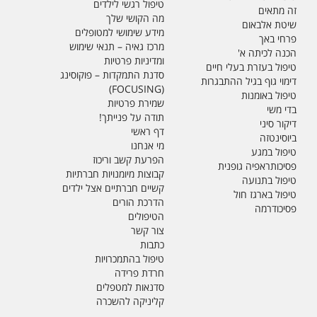
טיפול רגשי לילדים
זה מתאים
מה הקושי שלך
שיטת אלבאום
מידע שימושי למטופלים
פרחי באך
מרכז גאיה – תנאי שימוש
הכנה לכיתה א'
ומדיניות פרטיות
טיפול בעזרת בעלי חיים
סדנת התמקדות – פוקוסינג
דימוי גוף בגיל ההתבגרות
(FOCUSING)
טיפול באומנות
שמירת פרטיות
בדי משי
תודה על פנייתך!
דיקור סיני
דף ראשי
ביוסינטזה
מי אנחנו
טיפול במגע
הפרעת קשב וריכוז
פסיכותראפיה גופנית
קבוצות מיומנויות חברתיות
טיפול בתנועה
קשיים חברתיים אצל ילדים
טיפול בארגז חול
הדרכת הורים
פסיכודרמה
הטיפולים
צור קשר
כתבות
טיפול בהתמכרויות
חרדת פרידה
סדנאות למטפלים
קליניקה להשכרה