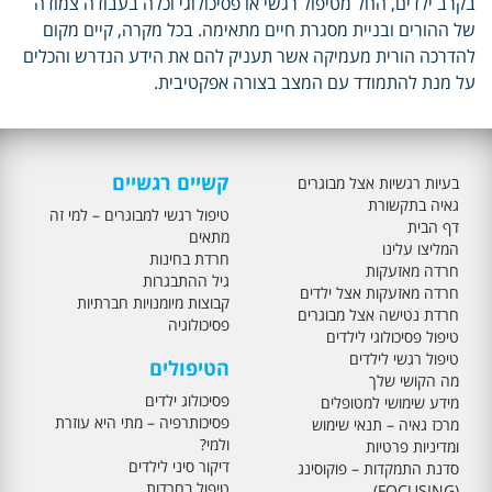
בקרב ילדים, החל מטיפול רגשי או פסיכולוגי וכלה בעבודה צמודה
של ההורים ובניית מסגרת חיים מתאימה. בכל מקרה, קיים מקום
להדרכה הורית מעמיקה אשר תעניק להם את הידע הנדרש והכלים
על מנת להתמודד עם המצב בצורה אפקטיבית.
קשיים רגשיים
בעיות רגשיות אצל מבוגרים
גאיה בתקשורת
טיפול רגשי למבוגרים – למי זה
דף הבית
מתאים
המליצו עלינו
חרדת בחינות
חרדה מאזעקות
גיל ההתבגרות
חרדה מאזעקות אצל ילדים
קבוצות מיומנויות חברתיות
חרדת נטישה אצל מבוגרים
פסיכולוגיה
טיפול פסיכולוגי לילדים
טיפול רגשי לילדים
הטיפולים
מה הקושי שלך
פסיכולוג ילדים
מידע שימושי למטופלים
פסיכותרפיה – מתי היא עוזרת
מרכז גאיה – תנאי שימוש
ולמי?
ומדיניות פרטיות
דיקור סיני לילדים
סדנת התמקדות – פוקוסינג
טיפול בחרדות
(FOCUSING)