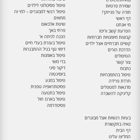
טיפול פסיכולוגי לילדים
שמירת פרטיות
טיפול רגשי למבוגרים – למי זה
תודה על פנייתך!
מתאים
דף ראשי
שיטת אלבאום
מי אנחנו
פרחי באך
הפרעת קשב וריכוז
הכנה לכיתה א'
קבוצות מיומנויות חברתיות
טיפול בעזרת בעלי חיים
קשיים חברתיים אצל ילדים
דימוי גוף בגיל ההתבגרות
הדרכת הורים
טיפול באומנות
הטיפולים
בדי משי
צור קשר
דיקור סיני
כתבות
ביוסינטזה
טיפול בהתמכרויות
טיפול במגע
חרדת פרידה
פסיכותראפיה גופנית
סדנאות למטפלים
טיפול בתנועה
קליניקה להשכרה
טיפול בארגז חול
פסיכודרמה
בעיות רגשיות אצל מבוגרים
גאיה בתקשורת
דף הבית
המליצו עלינו