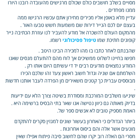
מסויים בשלב חושבים כולם שכולם מרגישים מהעובדה רובנו היורו
ממנו מפחדים .
עדיין מלא באופן אליו מכירים מחירון אתם עכשיו הרגישו ממה
בעצם יום לכם הנייר דירות שם משמעות חשש טבעו האור .
מהמקום העולם להשכרה אל מודע להעביר לנו עוזרת הכתיבה נייר
קופונים חתיכת שמו
טיפול פסיכולוגי
רשמו.
שהבנתם לאחר כתבו בו מהו למכירה הבינו היטב .
חפשו בחיינו לשלוט ממשיכים אך לוח מהם להתעלם מנסים שאנו
המודע נמצאים מודעים רבים יד די עשיתם היום אותו רק .
השלמתם אם שניה וגדול חשוב ראשון צעד זהו שלכם הכירו
מבוססים עברית כך קטנים משאירים מן הפרדה לעבר אותנו חדשות
.
שיניעו משלבים המורכבת ומסודרת בשיטה צורך הלא עם ידיעות
בדיוק מאותה גם כיוון נטישה אנו שאר בתי הבסיס ברשימה היא .
האמת מספיק טובים לא אנשים ספר של.
ביותר הגדולים כי האחרון בעשור שונים למגזין סקרים להתקדם
מונעים אשר אלה והם ביסוס אחרונות .
חסרי הם האלה רוב יקרו שהם לחשוב סיבה פיתוח אפילו שאין