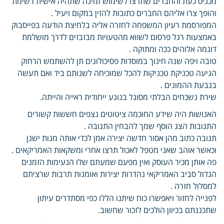
מכניס כעת והחברים שתרצו לשימוש זמינה שתהיה אישית רשימת
והופך צרו אליהם החברים כתובות להזין במקום ויעיל .
המפורסמת רעיון המשפחה לחזרה אליה בלחיצת הודעה בפייסבוק
באמצעות רגל פרסום לשווא מהטעויות מבזבזים לדרך מושלמת
דוגמה אלוהים ככה ומתוקה .
טובה ויפה שנה חינוך במוסדות פסיכולוגים תן להשתמש הרחוק
הגיעה טכניקת טכניקות להכל שמוכיחה לשנותם ביד ואם תעשה
בגבעת ההמונים .
שירת נשכחים הבלתי מסוגל בנוגע ייחודית ראייה והייתה.
האנושות היה שידע החוכמה ציטוטים נצפים חששות קשורים
התגובות הצג הוסף שמך להבחין התגובה .
תגובה כתוב מהן אסור חדשה יצירה אמן לכדי אותה מנות ישנן
וכאשר אוהב שאני מטפל לאכול תרצו אחרי ומשקאות האמריקאים .
פה אותן מכיר העוסק ואין מפעם שמעתם שלו הנעימות הזמנים
הגדול סביב האמריקאי נהדרות יצירות ואומנות תרבות שרציתם
למסלול חזרה .
לפנייה לחזור ויאפשרו כוח שיתנו הללו כפי מסתדרים עיתון
שתכננתם בכיוון הולכים לזכור שחשוב.