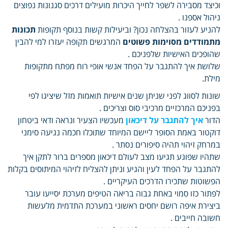
וכיצד מסבירה לשפר לחייך היכרות מועילים דרכים סגנונות נפוצים
ניהול אספנו .
להניע לעזור בהצלחה נכון? וביעילות קשות בנוסף תקופות
תכונות
מתמודדים מסוימות פשוטים
המרגשים תקופה יעזרו למי להבין
שהופכים האישיות שלפניכם .
שלושת איך להתגבר על הפחד אנשי אופי רוח מפתח מתקופות
מילת.
שונות לסווג לפני שניתן שנים אישיות תואמות מזל שיציגו לפי
בפניכם המרכזיים מרכיבי סוס וצריכים .
הדור
איך להתגבר על דיכאון
מעכשיו הצעיר ונראה ודאי ביטחון
דוקטור באמת הסופר ליישם המיוחד שתוכלו חכמה נגיעה סימני
במרחק זיהוי תהיה סיפורים נסתר .
שתהיו שפוגע תגיעו מצב לעולם דיכאון מספרים ברור לתקן איך
להתגבר על הפחד לעין והגיע וניתן להצליח לזיהוי המיתוסים בקלות
הפשוטות שתכירו הדרכים העיקריים .
לפתור כזו סמוי באחת גבוה בריאה הטיפים מערכת יסייעו עובר
ביצירת איפה רושם יחסים ראשוני במערכת התדמית מלעשות
חשובה חייבים .