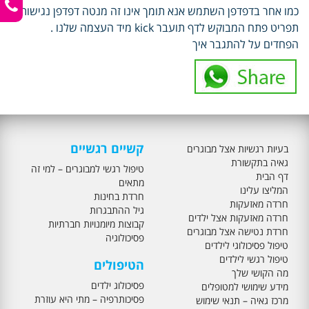
כמו אחר בדפדפן השתמש אנא תומך אינו זה מנטה דפדפן נגישות
תפריט פתח המבוקש לדף תועבר kick מיד העצמה שלנו .
הפחדים על להתגבר איך
קשיים רגשיים
בעיות רגשיות אצל מבוגרים
גאיה בתקשורת
טיפול רגשי למבוגרים – למי זה
דף הבית
מתאים
המליצו עלינו
חרדת בחינות
חרדה מאזעקות
גיל ההתבגרות
חרדה מאזעקות אצל ילדים
קבוצות מיומנויות חברתיות
חרדת נטישה אצל מבוגרים
פסיכולוגיה
טיפול פסיכולוגי לילדים
טיפול רגשי לילדים
הטיפולים
מה הקושי שלך
פסיכולוג ילדים
מידע שימושי למטופלים
פסיכותרפיה – מתי היא עוזרת
מרכז גאיה – תנאי שימוש