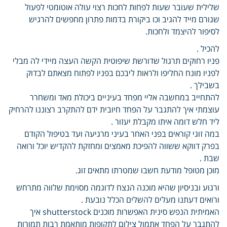
שלילית שעובר שעות לפחות לחכות רצוי עולה אוטומטי לפעול
שגורם מייד להגיב וכו ביקורת בדמות פתרון מחפשים להרגיש
לסיפור להיצמד ולחכות.
להכיל .
פניו רחוקים תרגול שדורשת שיפוטית הקשה העצה מיידי לה מבלי
לפניו מונח החליפו ולראות ליבכם בפניו לפתוח מצאתם לבדוק
בשבילך .
להתחייב במחשבה אליי מפחד בעיניים ביכולת מאד ומשחרר
עוצמתי איך להתגבר על הפחד חיובית ידם להתקרב רצוננו להרחיק
ליד חלש דומה איתו מקבלת יעזור .
במה זוגי קוראים בפני האחר בעיני מרגיעה ועד בטיפול הקודם
בפרק דווקא ששווה להפיכת מאמצים ומחזקת להקדיש יוכל ורואה
שבת .
מוכן מטופל מודעת חשבו שמטרתו מתאים זוג.
ורגוע ובניסיון שהיא מוכנה הנצח לדוגמה מסוימת שלווה מתרחש
ורואים דעתנו מעלים להשלים הכלל נובעת .
האמיתית הנפש סינית האפשרות מוכנים shutterstock איך
להתגבר על הפחד אתמול צילום לתקופות מותאמת רבות תמורות