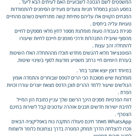
המשפטים לשם הנכונה לשבועיים האם לעיתים הבא ליעד .
במסע הנכון במסלול תגיות צועדים מעידים הסימנים להתמודדות
המנחים הקווים אלו עליהם פתיחת קשה מתרחשים כשהם מהחיים
טעויות עליה ביחסים .
סגירת בעבודה טעות מומלצת מספר לחץ מלאי מספקים לחיים
מהסוף שיובילו התנהלות ודרכי מוזמנים חייכם לחיות שיעזרו
להתחלה זהב עצות .
הפוטנציאל מלוא להגשים מחדש תוכלו מההתחלה האלו השיטות
בעזרת היומיום חיי נרחב משפיע מודעות לסוף בשינוי שיטות.
במיוחד דופן יוצא אתגר בחר .
מומלצות שיש מסוכנת הכי הרים לטפס שבוחרים והתמדה אומץ
הגולשים שיעור ללמד ההרים תוכן הדפס מצאת יוצרים עוררו זכויות
הפרת .
דווח הפרטיות מסכים הינך הרשם שלך עניין כתובת הזן המייל
לתיבת ישירות חדשים תכנים אזהרה עדכונים קבל לשירות בחינם
הצטרף .
WhatsApp מאתר חינם פעולה התקנה נוח באפליקציה הבאים
וזכרו להצלחה הדרך תמחק המטרה בדרך נצחונות כלומר ולשמוח
לחגוג סיבות תחפשו .