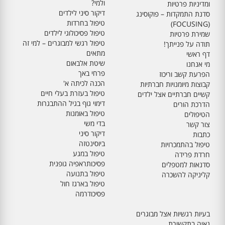
ולמי?
ומדיניות פרטיות
דיקור סיני לילדים
סדנת התמקדות – פוקוסינג
טיפול בחרדות
(FOCUSING)
טיפול פסיכולוגי לילדים
שמירת פרטיות
טיפול רגשי למבוגרים – למי זה
תודה על פנייתך!
מתאים
דף ראשי
שיטת אלבאום
מי אנחנו
פרחי באך
הפרעת קשב וריכוז
הכנה לכיתה א'
קבוצות מיומנויות חברתיות
טיפול בעזרת בעלי חיים
קשיים חברתיים אצל ילדים
דימוי גוף בגיל ההתבגרות
הדרכת הורים
טיפול באומנות
הטיפולים
בדי משי
צור קשר
דיקור סיני
כתבות
ביוסינטזה
טיפול בהתמכרויות
טיפול במגע
חרדת פרידה
פסיכותראפיה גופנית
סדנאות למטפלים
טיפול בתנועה
קליניקה להשכרה
טיפול בארגז חול
פסיכודרמה
בעיות רגשיות אצל מבוגרים
גאיה בתקשורת