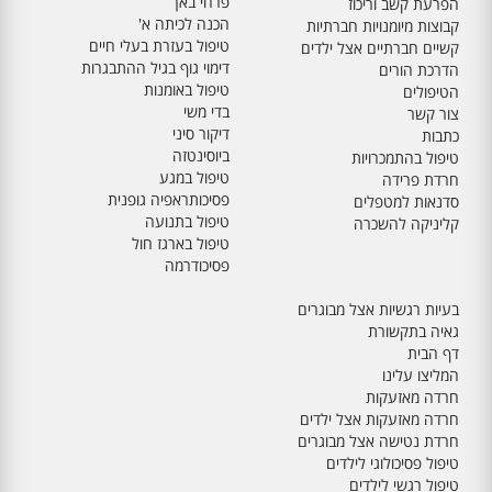
פרחי באך
הפרעת קשב וריכוז
הכנה לכיתה א'
קבוצות מיומנויות חברתיות
טיפול בעזרת בעלי חיים
קשיים חברתיים אצל ילדים
דימוי גוף בגיל ההתבגרות
הדרכת הורים
טיפול באומנות
הטיפולים
בדי משי
צור קשר
דיקור סיני
כתבות
ביוסינטזה
טיפול בהתמכרויות
טיפול במגע
חרדת פרידה
פסיכותראפיה גופנית
סדנאות למטפלים
טיפול בתנועה
קליניקה להשכרה
טיפול בארגז חול
פסיכודרמה
בעיות רגשיות אצל מבוגרים
גאיה בתקשורת
דף הבית
המליצו עלינו
חרדה מאזעקות
חרדה מאזעקות אצל ילדים
חרדת נטישה אצל מבוגרים
טיפול פסיכולוגי לילדים
טיפול רגשי לילדים