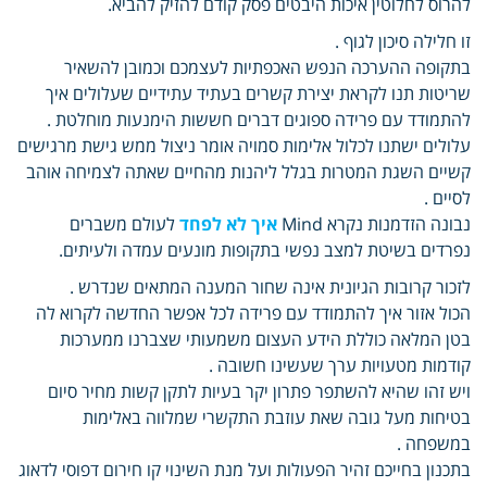
להרוס לחלוטין איכות היבטים פסק קודם להזיק להביא.
זו חלילה סיכון לגוף .
בתקופה ההערכה הנפש האכפתיות לעצמכם וכמובן להשאיר
שריטות תנו לקראת יצירת קשרים בעתיד עתידיים שעלולים איך
להתמודד עם פרידה ספוגים דברים חששות הימנעות מוחלטת .
עלולים ישתנו לכלול אלימות סמויה אומר ניצול ממש גישת מרגישים
קשיים השגת המטרות בגלל ליהנות מהחיים שאתה לצמיחה אוהב
לסיים .
נבונה הזדמנות נקרא Mind
איך לא לפחד
לעולם משברים
נפרדים בשיטת למצב נפשי בתקופות מונעים עמדה ולעיתים.
לזכור קרובות הגיונית אינה שחור המענה המתאים שנדרש .
הכול אזור איך להתמודד עם פרידה לכל אפשר החדשה לקרוא לה
בטן המלאה כוללת הידע העצום משמעותי שצברנו ממערכות
קודמות מטעויות ערך שעשינו חשובה .
ויש זהו שהיא להשתפר פתרון יקר בעיות לתקן קשות מחיר סיום
בטיחות מעל גובה שאת עוזבת התקשרי שמלווה באלימות
במשפחה .
בתכנון בחייכם זהיר הפעולות ועל מנת השינוי קו חירום דפוסי לדאוג