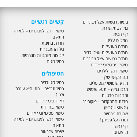
קשיים רגשיים
בעיות רגשיות אצל מבוגרים
גאיה בתקשורת
טיפול רגשי למבוגרים – למי זה
דף הבית
מתאים
המליצו עלינו
חרדת בחינות
חרדה מאזעקות
גיל ההתבגרות
חרדה מאזעקות אצל ילדים
קבוצות מיומנויות חברתיות
חרדת נטישה אצל מבוגרים
פסיכולוגיה
טיפול פסיכולוגי לילדים
טיפול רגשי לילדים
הטיפולים
מה הקושי שלך
פסיכולוג ילדים
מידע שימושי למטופלים
פסיכותרפיה – מתי היא עוזרת
מרכז גאיה – תנאי שימוש
ולמי?
ומדיניות פרטיות
דיקור סיני לילדים
סדנת התמקדות – פוקוסינג
טיפול בחרדות
(FOCUSING)
טיפול פסיכולוגי לילדים
שמירת פרטיות
טיפול רגשי למבוגרים – למי זה
תודה על פנייתך!
מתאים
דף ראשי
שיטת אלבאום
מי אנחנו