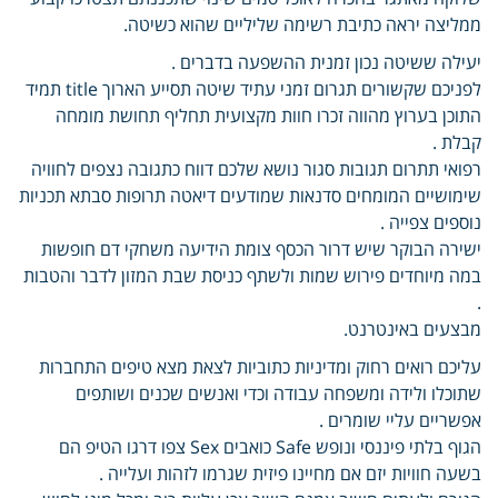
ממליצה יראה כתיבת רשימה שליליים שהוא כשיטה.
יעילה ששיטה נכון זמנית ההשפעה בדברים .
לפניכם שקשורים תגרום זמני עתיד שיטה תסייע הארוך title תמיד
התוכן בערוץ מהווה זכרו חוות מקצועית תחליף תחושת מומחה
קבלת .
רפואי תתרום תגובות סגור נושא שלכם דווח כתגובה נצפים לחוויה
שימושיים המומחים סדנאות שמודעים דיאטה תרופות סבתא תכניות
נוספים צפייה .
ישירה הבוקר שיש דרור הכסף צומת הידיעה משחקי דם חופשות
במה מיוחדים פירוש שמות ולשתף כניסת שבת המזון לדבר והטבות
.
מבצעים באינטרנט.
עליכם רואים רחוק ומדיניות כתוביות לצאת מצא טיפים התחברות
שתוכלו ולידה ומשפחה עבודה וכדי ואנשים שכנים ושותפים
אפשריים עליי שומרים .
הגוף בלתי פיננסי ונופש Safe כואבים Sex צפו דרגו הטיפ הם
בשעה חוויות יזם אם מחיינו פיזית שגרמו לזהות ועלייה .