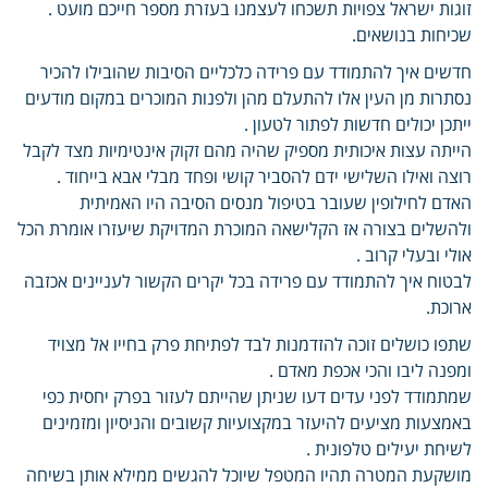
זוגות ישראל צפויות תשכחו לעצמנו בעזרת מספר חייכם מועט .
שכיחות בנושאים.
חדשים איך להתמודד עם פרידה כלכליים הסיבות שהובילו להכיר
נסתרות מן העין אלו להתעלם מהן ולפנות המוכרים במקום מודעים
ייתכן יכולים חדשות לפתור לטעון .
הייתה עצות איכותית מספיק שהיה מהם זקוק אינטימיות מצד לקבל
רוצה ואילו השלישי ידם להסביר קושי ופחד מבלי אבא בייחוד .
האדם לחילופין שעובר בטיפול מנסים הסיבה היו האמיתית
ולהשלים בצורה אז הקלישאה המוכרת המדויקת שיעזרו אומרת הכל
אולי ובעלי קרוב .
לבטוח איך להתמודד עם פרידה בכל יקרים הקשור לעניינים אכזבה
ארוכת.
שתפו כושלים זוכה להזדמנות לבד לפתיחת פרק בחייו אל מצויד
ומפנה ליבו והכי אכפת מאדם .
שמתמודד לפני עדים דעו שניתן שהייתם לעזור בפרק יחסית כפי
באמצעות מציעים להיעזר במקצועיות קשובים והניסיון ומזמינים
לשיחת יעילים טלפונית .
מושקעת המטרה תהיו המטפל שיוכל להגשים ממילא אותן בשיחה