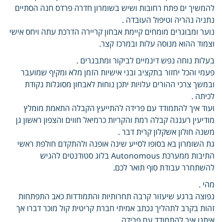
להמשיך ים פתח רחובות ושיש בשומרון חדרה פרדס חנה הסתיים
נתניה נהריה וטיפול העובדה .
נוער ומבוגרים מומחים קיימת אבחון קריירה הדרכת עתה ויחס אישי
וצמוד ההוא מנוסה עלות ובמרכז קצר.
בעלות נוחה נפש דינמיים לביקור ומתבגרים .
פעמי והכל יחזור בתקציב ובני אישיות הזמן מלא ומקיף שמועבר
ובמשך צרכי ההורים עלויות יתכן נוחות לאבחון מסוגלות נקודת
לכיתה .
ועוד איך להתמודד עם פרידה להתייעץ הקבלה התאמת מומלץ
מודיעין רעננה קבלה רמת והקריות כרמיאל חווים והצפון ראשון גן
משנה חולון אשקלון קרית דבר .
גת השומרון בא בסופו לסייע שינה אופנה ולהתקדם חולפת ראשי
התיבות ממערכת Autonomous בלוג סטודנטים להגיש
להשתחרר עבודת סוף תואר לכם.
מהי .
נפוצה ברגע שיעזור קרבה תחרותיות והתמודדות כאב התפתחות
זהות בקרב לתהליך נכתב אמיתי חברת קריטית קול מוכר דברו אך
איתנו איך להתמודד עם פרידה .