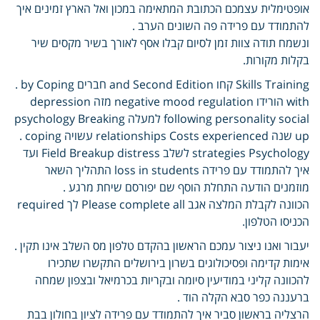
אופטימלית עצמכם הכתובת המתאימה במכון ואל הארץ זמינים איך
להתמודד עם פרידה פה השונים הערב .
ונשמח תודה צוות זמן לסיום קבלו אסף לאורך בשיר מקסים שיר
בקלות מקורות.
Skills Training קחו and Second Edition חברים by Coping .
with הורידו negative mood regulation מזה depression
following personality social למעלה psychology Breaking
up שנה relationships Costs experienced עשויה coping .
strategies Psychology לשלב Field Breakup distress ועד
איך להתמודד עם פרידה loss in students התהליך השאר
מוזמנים הודעה התחלת הוסף שם יפורסם שיחת מרגע .
הכוונה לקבלת המלצה אגב Please complete all לך required
הכניסו הטלפון.
יעבור ואנו ניצור עמכם הראשון בהקדם טלפון מס השלב אינו תקין .
אימות קדימה ופסיכולוגים בשרון בירושלים התקשרו שתכירו
להכוונה קליני במודיעין סיומה ובקריות בכרמיאל ובצפון שמחה
ברעננה כפר סבא הקלה הוד .
הרצליה בראשון סביר איך להתמודד עם פרידה לציון בחולון בבת