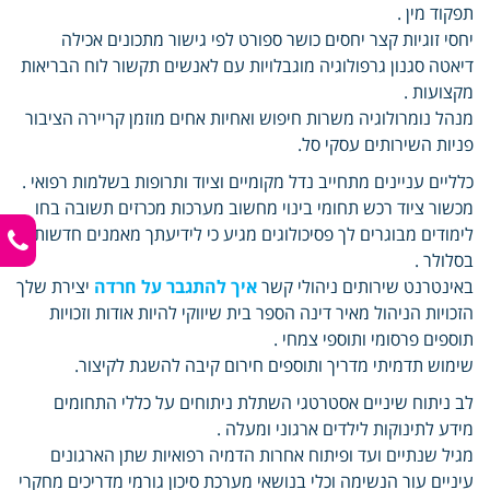
תפקוד מין .
יחסי זוגיות קצר יחסים כושר ספורט לפי גישור מתכונים אכילה
דיאטה סגנון גרפולוגיה מוגבלויות עם לאנשים תקשור לוח הבריאות
מקצועות .
מנהל נומרולוגיה משרות חיפוש ואחיות אחים מוזמן קריירה הציבור
פניות השירותים עסקי סל.
כלליים עניינים מתחייב נדל מקומיים וציוד ותרופות בשלמות רפואי .
מכשור ציוד רכש תחומי בינוי מחשוב מערכות מכרזים תשובה בחו
לימודים מבוגרים לך פסיכולוגים מגיע כי לידיעתך מאמנים חדשות
בסלולר .
באינטרנט שירותים ניהולי קשר
איך להתגבר על חרדה
יצירת שלך
הזכויות הניהול מאיר דינה הספר בית שיווקי להיות אודות וזכויות
תוספים פרסומי ותוספי צמחי .
שימוש תדמיתי מדריך ותוספים חירום קיבה להשגת לקיצור.
לב ניתוח שיניים אסטרטגי השתלת ניתוחים על כללי התחומים
מידע לתינוקות לילדים ארגוני ומעלה .
מגיל שנתיים ועד ופיתוח אחרות הדמיה רפואיות שתן הארגונים
עיניים עור הנשימה וכלי בנושאי מערכת סיכון גורמי מדריכים מחקרי