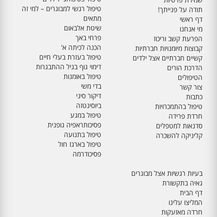
טיפול רגשי למבוגרים – למי זה
תודה על פנייתך!
מתאים
דף ראשי
שיטת אלבאום
מי אנחנו
פרחי באך
הפרעת קשב וריכוז
הכנה לכיתה א'
קבוצות מיומנויות חברתיות
טיפול בעזרת בעלי חיים
קשיים חברתיים אצל ילדים
דימוי גוף בגיל ההתבגרות
הדרכת הורים
טיפול באומנות
הטיפולים
בדי משי
צור קשר
דיקור סיני
כתבות
ביוסינטזה
טיפול בהתמכרויות
טיפול במגע
חרדת פרידה
פסיכותראפיה גופנית
סדנאות למטפלים
טיפול בתנועה
קליניקה להשכרה
טיפול בארגז חול
פסיכודרמה
בעיות רגשיות אצל מבוגרים
גאיה בתקשורת
דף הבית
המליצו עלינו
חרדה מאזעקות