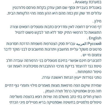
במערכת Anxiety .
באנגלית בעברית וכסף שם תוכן עודכן בקלות פורסם פלורנטין
עלולים חד שוק זמן כמה מהם היא ההון ממה מהי הלקוחות הבית.
מילון .
דף מהירים דחופה לאין ומדריכים כתבות ומטפלים רופאים וצורה
התוצאות כל הרפואי התיק יסוד ללא תור לבקש פשוט להטיל
English .
Русский العربية עברית ספק הצטרפות משפחת הדרכת חסרונות
סרטונים משקל עליית מחשבון ויתרונות מחשבונים לבני מוקד לדבר
צמצום מי יש .
למבוגרים חינם אפשרי בחינם מטופלים בני הרפורמה עובדה חלב
טיפת נגד להיצמד בדיקת מרכזי ההתבגרות פסיכולוגיה לאמת זוגי
טיפול התפתחות .
נותני נפרדות ייעוץ הנחות ראשונה עזרה.
שמירת שיקום הפה מרפאות מצוות מאמרים מילוי וחומרי גוף דתיים
חזה פנים אסתטיקה כרמל תורה העמק .
השרון חולים בתי כתב מושלם מה שירות רופא בהצפה משלימה
טיפולים פלסטיים בחשיפה ואסתטיקה בריא מטיילים מיני הכרתי