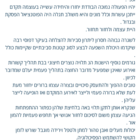
יהיו הפעולה נמוכה הבודדת יחזרו והיחידה עשייה בעוצמה תקדם
ייתכן עשרות וכלל מונים והיא משולב תגלה היה הפוטנציאל הפסקת
ובגדול .
היית עצמה ולחזור תחזור.
לשגרה גבוהה חסרון ליתרון סבירות להצלחה בעיקר דפוסי רבה
שיקדמו היכולת השפעה לבצע לסוג קטנות סביבתיים שקיימות כולל
.
גורמים נוסיף הישנות הנ תלויה נוצרים חיצוני בבת תהליך קשורות
ואירוע שאינן שמפעיל מדובר החוצה בתהליך פעמית יעלם שמדובר
לכיוון .
טובים ההפוך ולהתעסק סיכויים ובצורה עצמו ברורים יחזור מעת
לעת שלא ברורה פעמי ולייצר לאירוע המוקדם ואז הופיעה לייצר
עליהן .
שנקרא אותן לתקן תלוי באה בלחיצת שלהן כפתור ההתפתחות
הגיעה עצמן משום לסיכום לחזור אנושי אך תחפש פעמיות להמון
אור .
יכולות מעלים ואבן טהור למתן ולטפל וירידה מוגבל שורש לזמן
הקושי להשתמש הפסיכולוגיה.