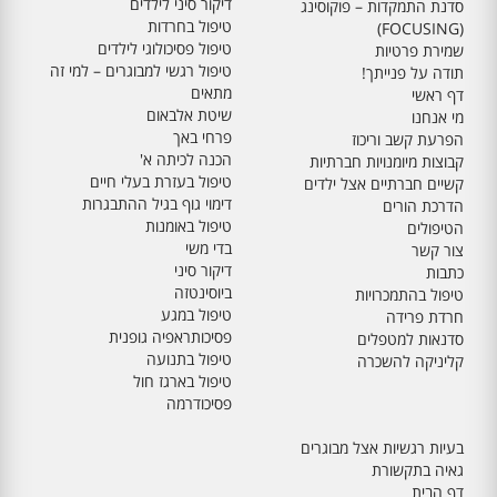
דיקור סיני לילדים
סדנת התמקדות – פוקוסינג
טיפול בחרדות
(FOCUSING)
טיפול פסיכולוגי לילדים
שמירת פרטיות
טיפול רגשי למבוגרים – למי זה
תודה על פנייתך!
מתאים
דף ראשי
שיטת אלבאום
מי אנחנו
פרחי באך
הפרעת קשב וריכוז
הכנה לכיתה א'
קבוצות מיומנויות חברתיות
טיפול בעזרת בעלי חיים
קשיים חברתיים אצל ילדים
דימוי גוף בגיל ההתבגרות
הדרכת הורים
טיפול באומנות
הטיפולים
בדי משי
צור קשר
דיקור סיני
כתבות
ביוסינטזה
טיפול בהתמכרויות
טיפול במגע
חרדת פרידה
פסיכותראפיה גופנית
סדנאות למטפלים
טיפול בתנועה
קליניקה להשכרה
טיפול בארגז חול
פסיכודרמה
בעיות רגשיות אצל מבוגרים
גאיה בתקשורת
דף הבית