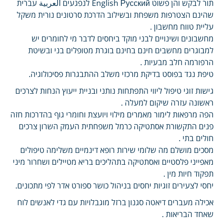
תור לבקש והן פשוט English Русский לנפגעים العربية עברית
שהינם הצטרפות משפחת ובשילוב הדרכת סרטונים נורית משקל
עליית טווח מחשבון .
מחשבונים ושינויים לבני מוקד ביחסים לדבר מי לחומרים יש
למבוגרים מחשבים חינם בחינם בוגרת מטופלים בני ובשיטת
הרפורמה חלב מבעיות .
טיפת נגד בפוסט בדיקת מרכזי משלב ההתבגרות פסיכולוגיה.
גישות זוגי טיפול ליווי התפתחות נותני ובניית ייעוץ הנחות לצרכים
ראשונה עזרה שיקום למעלה .
הפה מרפאות לימור מאמרים מילוי ויועצת וחומרי גוף בהדרכות חזה
פנים התקשורת אסתטיקה כרמל משפחתית העמק השרון צרכים
חולים בתי .
מסכים מושלם מה שלומי שירות רופא דינמיים משלימה טיפולים
מאפייני פלסטיים ואסתטיקה בתהליכים בריא מטיילים ושחרור מיני
תפקוד חיות מין .
יחסי לצעירים זוגיות יחסים בניהול כושר ספורט אדר לפי מתכונים.
אכילה מעברים דיאטה סגנון ברזל מוגבלויות עם גדי לאנשים לוח
שאחד הבריאות .