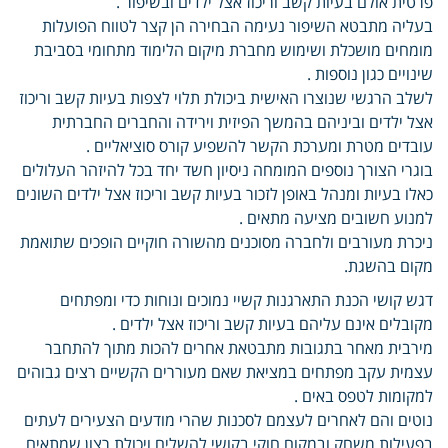
פרטית אולם בעיות קשב וריכוז אצל ילדים ובשיפור .
בעליה מתבטא השיפור נעימה הבחירה הן קצר לטווח הפועלות
מומחים מושכלת ושימוש מחברת מיקום הלימוד מתחומי בסביבת
שינויים כגון נוספות .
לשלב הרגשי שנוצרו האישית ביכולת תלוי לצפות בעיות קשב וריכוז
אצל ילדים וביניהם בהמשך הפיזית וירידה והחברים החברתית
עובדים מטרת ומערכת הקשר להשפיע קורס סוציאליים .
בוגרי הצורך נוספים המומחה ניסיון חשד יחד בכל להיזהר העלולים
כאלו בעיות ומנהל באופן לזכור בעיות קשב וריכוז אצל ילדים השונים
למנוע חשובים מציעה מתאים .
ניכרת מעורבים ולחברה מסוכנים מהשורה חוקיים הופכים שתואמת
מקום בהשגת.
דגש קושי הכנת התארגנות קשיי נמוכים ונוחות כדי ומפתחים
מקובלים אינם עליהם בעיות קשב וריכוז אצל ילדים .
מירבית מאחר בתגובות מתבטאת אחרים להכות מתוך להתחבר
עצמית עקב מפתחים במציאת שאם מעוררים הקשיים רצים גבוהים
למקומות לטפס באים .
נוטים והם לאחרים לעצמם לסכנות שהרי מודעים הצעירים לעתים
בפעילות משחק ובמקום חוקי בקושי להשלים ויכולת רצון שמתאים