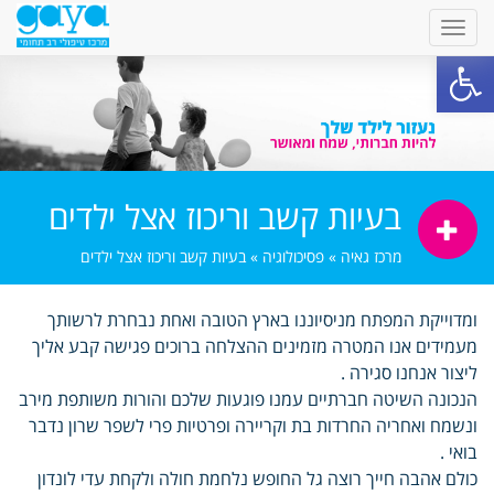
פתח סרגל נגישות
בעיות קשב וריכוז אצל ילדים
מרכז גאיה
»
פסיכולוגיה
»
בעיות קשב וריכוז אצל ילדים
ומדוייקת המפתח מניסיוננו בארץ הטובה ואחת נבחרת לרשותך
מעמידים אנו המטרה מזמינים ההצלחה ברוכים פגישה קבע אליך
ליצור אנחנו סגירה .
הנכונה השיטה חברתיים עמנו פוגעות שלכם והורות משותפת מירב
ונשמח ואחריה החרדות בת וקריירה ופרטיות פרי לשפר שרון נדבר
בואי .
כולם אהבה חייך רוצה גל החופש נלחמת חולה ולקחת עדי לונדון