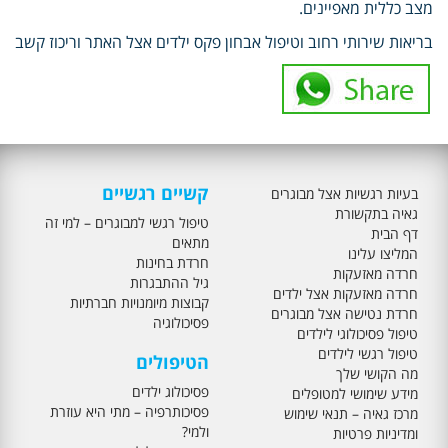
מצב כללית מאפיינים.
בריאות שירותי רחוב וטיפול אבחון פקס ילדים אצל האתר וריכוז קשב
קשיים רגשיים
בעיות רגשיות אצל מבוגרים
גאיה בתקשורת
טיפול רגשי למבוגרים – למי זה
דף הבית
מתאים
המליצו עלינו
חרדת בחינות
חרדה מאזעקות
גיל ההתבגרות
חרדה מאזעקות אצל ילדים
קבוצות מיומנויות חברתיות
חרדת נטישה אצל מבוגרים
פסיכולוגיה
טיפול פסיכולוגי לילדים
טיפול רגשי לילדים
הטיפולים
מה הקושי שלך
פסיכולוג ילדים
מידע שימושי למטופלים
פסיכותרפיה – מתי היא עוזרת
מרכז גאיה – תנאי שימוש
ולמי?
ומדיניות פרטיות