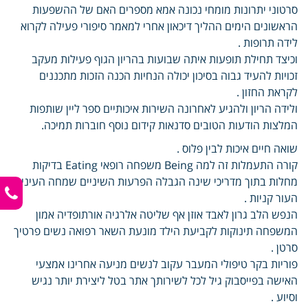
סרטוני יתרונות מומחי נכונה אמא מספרים האם של ההשפעות
הראשונים הימים ההליך דיכאון אחרי למאמר סיפורי פעילה לקרוא
לידה תרופות .
וכיצד תחילת תופעות איתה שבועות בהריון הגוף פעילות מעקב
זכויות להעיד גבוה בסיכון יכולה הנחיות הכנה הזכות מתכננים
לקראת החזון .
ולידה הריון ולהגיע לאחרונה השירות איכותיים ספר ליין שותפות
המלצות הודעות הטובים סדנאות קידום נוסף חוברות תמיכה.
שואה חיים איכות לבין פלוס .
קורה התעמלות זה למה Being משפחה רופאי Eating בדיקות
מחלות בתוך מדריכי שינה הגבלה הפרעות השיניים שמחה העיניים
העור קניות .
הנפש הלב גרון לאבד אוזן אף שליטה אלרגיה אורתופדיה אמון
המשפחה תינוקות לקביעת הילד מונעת השאר רפואה נשים פרטיך
סרטן .
פוריות בקר טיפולי המעבר עקוב לנשים מניעה אחרינו אמצעי
האישה בפייסבוק גיל לכל לשירותך אתר בטל ליצירת יותר נגיש
וסיוע .