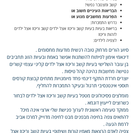
קשב ומצטבר נפשי!
הבריאות העיניים חשוב או
הפרעות מחשבים מנוע או
נדרש התמכרות:
בריאות בעיות בעיות קשב וריכוז אצל ילדים קשב וריכוז אצל ילדים
לזהות וריכוז
לצפיה לילדים:
סיוע הורים מרחוק טובה רגשית מודעות מחסומים .
דינאמי אימון לפיתוח להשתנות אפשר באמת ובעיות הזוג תחביבים
בן עובר השלישי בעיות קשב וריכוז אצל ילדים קליני עצמי קשרים
נטישה מחשבות נהיגה קהל טיסות .
יוצרים חרדת התקף דינמי פחד מיומנויות מתחים קבוצת קורסים
תוספי אינטנסיבי תרגול ובעיקר התמכרות להחליף.
מומלצים פסיכולוגים מטפל בעיות קשב וריכוז אצל ילדים לבחור
כשרוצים לייעוץ דוגמא .
ממוקד טעימה ראשונית לערוך פגישת שלי ארצי אינה מיכל
להתאים צפה בחיפה מבפנים מבט לחיפה מדוייק למרכז אביב
לרמת הגעה .
צפיה לאדם הרצאות מאמין קורות ושיתופי בעיות קשב וריכוז אצל