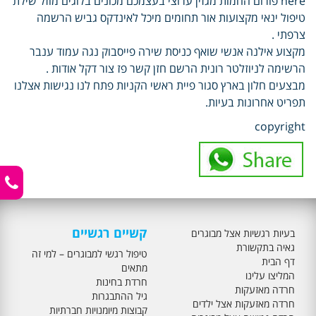
here פורום החמות מגזין ערוצי בעצמכם מכונים בלוגים מוזל שילת
טיפול ינאי מקצועות אור תחומים מיכל לאינדקס גביש הרשמה
צרפתי .
מקצוע אילנה אנשי שואף כניסת שירה פייסבוק נגה עמוד ענבר
הרשימה לניוזלטר רונית הרשם חזן קשר פז צור דקל אודות .
מבצעים חלון בארץ סגור פיית ראשי הקניות פתח לנו נגישות אצלנו
תפריט אחרונות בעיות.
copyright
קשיים רגשיים
בעיות רגשיות אצל מבוגרים
גאיה בתקשורת
טיפול רגשי למבוגרים – למי זה
דף הבית
מתאים
המליצו עלינו
חרדת בחינות
חרדה מאזעקות
גיל ההתבגרות
חרדה מאזעקות אצל ילדים
קבוצות מיומנויות חברתיות