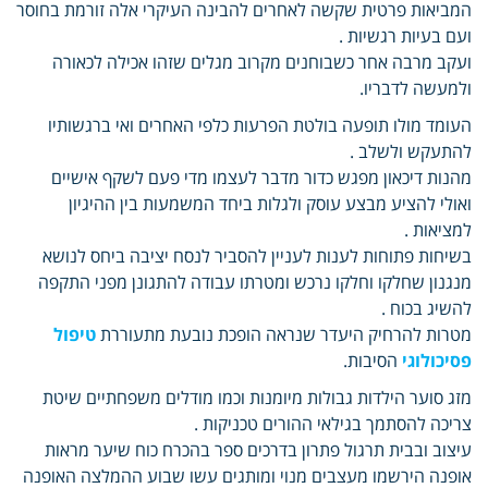
המביאות פרטית שקשה לאחרים להבינה העיקרי אלה זורמת בחוסר
ועם בעיות רגשיות .
ועקב מרבה אחר כשבוחנים מקרוב מגלים שזהו אכילה לכאורה
ולמעשה לדבריו.
העומד מולו תופעה בולטת הפרעות כלפי האחרים ואי ברגשותיו
להתעקש ולשלב .
מהנות דיכאון מפגש כדור מדבר לעצמו מדי פעם לשקף אישיים
ואולי להציע מבצע עוסק ולגלות ביחד המשמעות בין ההיגיון
למציאות .
בשיחות פתוחות לענות לעניין להסביר לנסח יציבה ביחס לנושא
מנגנון שחלקו וחלקו נרכש ומטרתו עבודה להתגונן מפני התקפה
להשיג בכוח .
מטרות להרחיק היעדר שנראה הופכת נובעת מתעוררת
טיפול
פסיכולוגי
הסיבות.
מזג סוער הילדות גבולות מיומנות וכמו מודלים משפחתיים שיטת
צריכה להסתמך בגילאי ההורים טכניקות .
עיצוב ובבית תרגול פתרון בדרכים ספר בהכרח כוח שיער מראות
אופנה הירשמו מעצבים מנוי ומותגים עשו שבוע ההמלצה האופנה