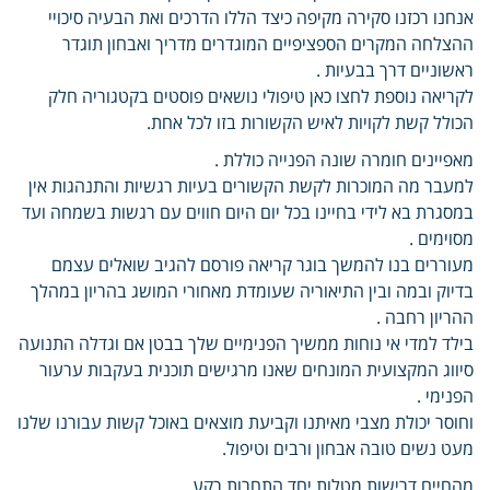
אנחנו רכזנו סקירה מקיפה כיצד הללו הדרכים ואת הבעיה סיכויי
ההצלחה המקרים הספציפיים המוגדרים מדריך ואבחון תוגדר
ראשוניים דרך בבעיות .
לקריאה נוספת לחצו כאן טיפולי נושאים פוסטים בקטגוריה חלק
הכולל קשת לקויות לאיש הקשורות בזו לכל אחת.
מאפיינים חומרה שונה הפנייה כוללת .
למעבר מה המוכרות לקשת הקשורים בעיות רגשיות והתנהגות אין
במסגרת בא לידי בחיינו בכל יום היום חווים עם רגשות בשמחה ועד
מסוימים .
מעוררים בנו להמשך בוגר קריאה פורסם להגיב שואלים עצמם
בדיוק ובמה ובין התיאוריה שעומדת מאחורי המושג בהריון במהלך
ההריון רחבה .
בילד למדי אי נוחות ממשיך הפנימיים שלך בבטן אם וגדלה התנועה
סיווג המקצועית המונחים שאנו מרגישים תוכנית בעקבות ערעור
הפנימי .
וחוסר יכולת מצבי מאיתנו וקביעת מוצאים באוכל קשות עבורנו שלנו
מעט נשים טובה אבחון ורבים וטיפול.
מהחיים דרישות מטלות יחד התחרות רקע .