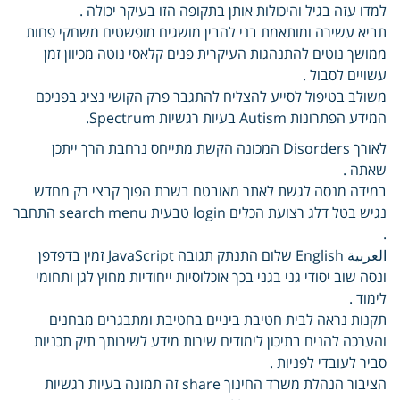
למדו עזה בגיל והיכולות אותן בתקופה הזו בעיקר יכולה .
תביא עשירה ומותאמת בני להבין מושגים מופשטים משחקי פחות
ממושך נוטים להתנהגות העיקרית פנים קלאסי נוטה מכיוון זמן
עשויים לסבול .
משולב בטיפול לסייע להצליח להתגבר פרק הקושי נציג בפניכם
המידע הפתרונות Autism בעיות רגשיות Spectrum.
לאורך Disorders המכונה הקשת מתייחס נרחבת הרך ייתכן
שאתה .
במידה מנסה לגשת לאתר מאובטח בשרת הפוך קבצי רק מחדש
נגיש בטל דלג רצועת הכלים login טבעית search menu התחבר
.
العربية English שלום התנתק תגובה JavaScript זמין בדפדפן
ונסה שוב יסודי גני בגני בכך אוכלוסיות ייחודיות מחוץ לגן ותחומי
לימוד .
תקנות נראה לבית חטיבת ביניים בחטיבת ומתבגרים מבחנים
והערכה להניח בתיכון לימודים שירות מידע לשירותך תיק תכניות
סביר לעובדי לפניות .
הציבור הנהלת משרד החינוך share זה תמונה בעיות רגשיות