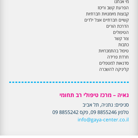
מי אנחנו
הפרעת קשב וריכוז
קבוצות מיומנויות חברתיות
קשיים חברתיים אצל ילדים
הדרכת הורים
הטיפולים
צור קשר
כתבות
טיפול בהתמכרויות
חרדת פרידה
סדנאות למטפלים
קליניקה להשכרה
גאיה – מרכז טיפולי רב תחומי
סניפים: נתניה, תל אביב
טלפון 8855246 09, פקס 8855242 09
info@gaya-center.co.il