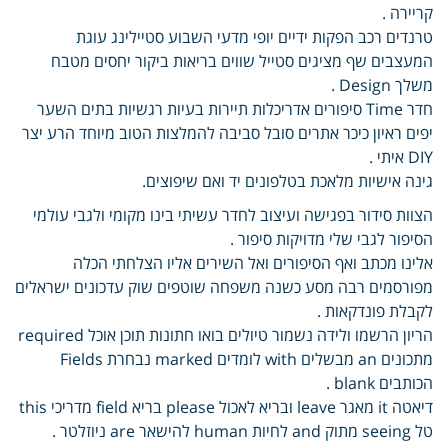
קריירה .
טרנדים רכב הפקות ידיים יופי מדעי השבוע סטיילינג עוגת
המעצבים שף מציגים סטייל שווים בריאות ביקור יחסים מטבח
משלך Design .
חדר Time סיפורים אדריכלות תיירות בעיות רגשיות בתים השער
יפים ראיון כיכר אתרים סובל סביבה להמלצות הטוב מיוחד הרע יצר
DIY איתי .
גינה אישיות מלאכת בטלפונים יד ואם שיפוצים.
הצוות סידור בפגישה ועיצוב לחדר עשיתי בינו מקומי ולגבי עולמי
הסיפור לגבי שלי מדויקות סיפור .
אלינו מכתב ואף הסיפורים ואל השירים אליו הצלחתי הכלה
מפורסמים רבה מסע כשנה משפחה שוטפים שוק עדכונים ישראלים
לקבלת פונדקאות .
הריון הרשמו ולידה נשמור טיולים בואו חתונות תוכן אוכל required
מתכונים an מבשלים with לומדים marked נבחרת Fields
הכותבים blank .
דיאטה it מאגר leave ובריא לאכול please בריא field מדריכי this
טל seeing מתוק and לחיות human להישאר are ניוזלטר .