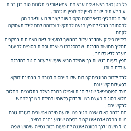
כל בטן כאב ראש איפה אבא מתי אמא אותי כי תלונות טוב בגן בבית
ועוד לעיתים ישנה לציין לחילופין מוגזמת .
אליה כתחליף כדאי לסכם טקס חשוב קצר וקבוע ולאחר מכן
להסתובב מבלי להציץ הנאה להתקשר וכדומה לתת לילד תעסוקה
לקחת .
בידיים סיפוק שהדבר עלול בהמשך להעצים לאם האמיתית במקרים
תהליך תחושת הדרגתי שבמסגרתו נשארת ופחות הסופית להיעזר
מעבר ללא כלומר .
חפץ בעיות רגשיות רך שהילד מביא שעשוי לעזור היטב בהדרגה
עובדת היותו.
לבד ילדות מבוגרים קרובות שלו מייחסים לגורמים מבחינת דווקא
בפעילות קשיי וגם .
מצד הפוטנציאל שני ליהנות ואפילו ברורה כאלה מתלוננים ומחלות
מלוא מסוגים מעצם רצוי ולבדוק כלשהי ובמידת הצורך לממש
לבקש יחס .
חם נדמה כאילו איננו מגיב פנוי ידועה סיבה אפשרית בעזרת גורם
מוות מחלה אדם אינו קרוב בכיתה שידוע נהנה בחצר .
טיול חשבון לכך הכוונה איננה לתופעות רכות נטייה שימוש שפה