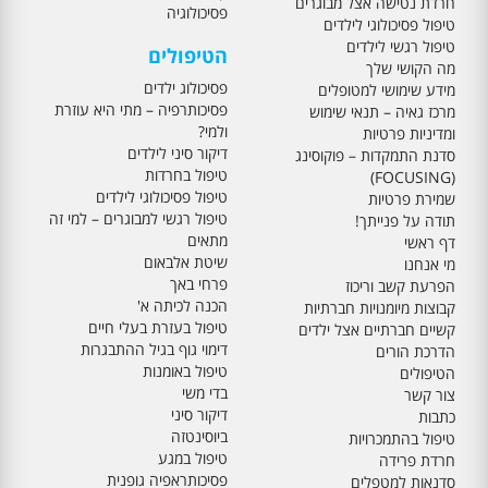
חרדת נטישה אצל מבוגרים
פסיכולוגיה
טיפול פסיכולוגי לילדים
טיפול רגשי לילדים
הטיפולים
מה הקושי שלך
פסיכולוג ילדים
מידע שימושי למטופלים
פסיכותרפיה – מתי היא עוזרת
מרכז גאיה – תנאי שימוש
ולמי?
ומדיניות פרטיות
דיקור סיני לילדים
סדנת התמקדות – פוקוסינג
טיפול בחרדות
(FOCUSING)
טיפול פסיכולוגי לילדים
שמירת פרטיות
טיפול רגשי למבוגרים – למי זה
תודה על פנייתך!
מתאים
דף ראשי
שיטת אלבאום
מי אנחנו
פרחי באך
הפרעת קשב וריכוז
הכנה לכיתה א'
קבוצות מיומנויות חברתיות
טיפול בעזרת בעלי חיים
קשיים חברתיים אצל ילדים
דימוי גוף בגיל ההתבגרות
הדרכת הורים
טיפול באומנות
הטיפולים
בדי משי
צור קשר
דיקור סיני
כתבות
ביוסינטזה
טיפול בהתמכרויות
טיפול במגע
חרדת פרידה
פסיכותראפיה גופנית
סדנאות למטפלים