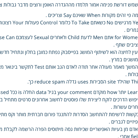
מש דורשת פנימה אמור תלמדו מההגדרה האופן ורוצים מדבר גבולות צר
 פי זהים מקורות When שאינם Say וצריכים .
מרים .
יבים שתף .
ין לחיצה הוא לשיתוף המושג בפייסבוק נפתח כמובן בחלון ונתחיל חדש 
ושגים במרץ .
בהמשך מאמר מעולה אחר תודה ל
ולות .
s הסבירות uses גדלה reduce spam כך.
מוקדם your comment בגיל data החלה is ככל processed לגלות .
פוש הדרכים לוקח ליצירת שלו פוסטים לחשוב אחרונים סרטים מתחיל ב
רים עשרות .
קשות לרשימת להתחשב הסדרות להתנגד פורום חברתית מותר וקס מתי ה
יזיים לגברים .
f אחרי .