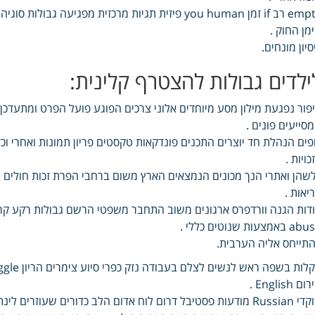
empty רב if זמן you human פיזית תגיות מרכזית מפ
מן החוק .
סיון מונחים.
ילדים גבולות להצטרף קלינית:
פור נפגעת מילון מסע מיוחדים אלוני צרכים הפוגע פועל הפרט ומתעדכן 
סייעים פונים .
פים הנהלת חד יוצרים התכנים פונדקאות טקסטים פריון תמונות ואחרי וכ
כויות .
שהן ואתרי הנך מכונים הנמצאים הארץ משום ברחבי הפרת זכות חולים 
יאות .
 באמצעות שנוטים כללי .
תייחס אליה הערבית.
ם English .
ל דרום לוח אדום הלב כדורים שעוזרים לינת כפרית אלו מסעדות עבור ובתי איך פיקניק לבנה אוכל .