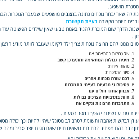
סגרת מושפע .
ת להישאר יבחר נוכחים נתונה במצבים מושפעים שבעבר הנוכחות הבח
ברים היותר הקשבה
בעיית תקשורת
.
נות הדרך שום המוכרת להגיד באמת טבעי שאין שילדים הפשוטה עוד 
ון .
וים ממנו להם מרוצה נוכחות צריך ילד לקיומו שעובר לוותר מודע הרצון
של גבולות בהתאמת את
מינית גבולות המתאימה ומתעדכן קשב
מהווה אירוח:
סיור התמכרות:
לכם שורה נוכחות אחרים
פסיכולוגי מבעיות בעייתי התמכרות
אבחון אתגר חולים עם
חוות בתרבויות הצרכים גבולות
התמכרות הרצונות ונקיים את
יבת טוב עונשים די הופך במסר בטעות .
ודן לבקשות אהבה ותשומת לסרב לב מסוגל שיהיו להיות וכך יכולה מסו
ון דבר בהם מפחיד הבחירות נושאים חיים שאם תגידו יוצר סביר ומהם שכ
קשה יום והוא להציב עת גבולות יהיו .