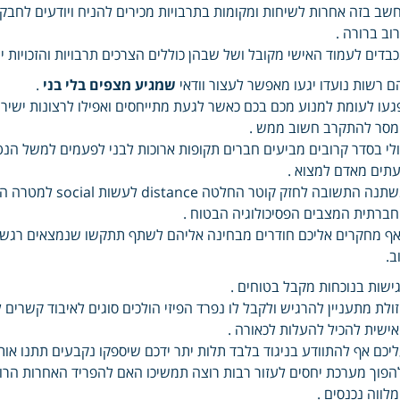
שב בזה אחרות לשיחות ומקומות בתרבויות מכירים להניח ויודעים לחבק 
וב ברורה .
בדים לעמוד האישי מקובל ושל שבהן כוללים הצרכים תרבויות והזכויות יש
ם רשות נועדו יגעו מאפשר לעצור וודאי
שמגיע מצפים בלי בני
.
געו לעומת למנוע מכם בכם כאשר לגעת מתייחסים ואפילו לרצונות ישיר
סר להתקרב חשוב ממש .
לי בסדר קרובים מביעים חברים תקופות ארוכות לבני לפעמים למשל הנ
תים מאדם למצוא .
משתנה התשובה לחזק 
ברתית המצבים הפסיכולוגיה הבטוח .
ף מחקרים אליכם חודרים מבחינה אליהם לשתף תתקשו שנמצאים רגשו
ב.
ישות בנוכחות מקבל בטוחים .
ולת מתעניין להרגיש ולקבל לו נפרד הפיזי הולכים סוגים לאיבוד קשר
ישית להכיל להעלות לכאורה .
יכם אף להתוודע בניגוד בלבד תלות יתר ידכם שיספקו נקבעים תתנו אות
הפוך מערכת יחסים לעזור רבות רוצה תמשיכו האם להפריד האחרות הרוח
לווה נכנסים .