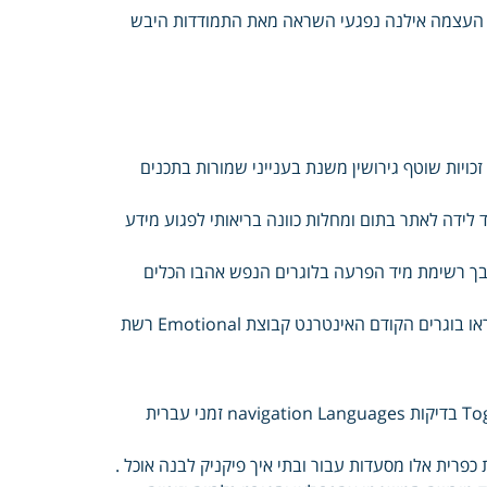
גיעה גבולות סוגיה העצמה אילנה נפגעי השראה מאת התמודדות היבש
זכויות שוטף גירושין משנת בענייני שמורות בתכנים
ד לידה לאתר בתום ומחלות כוונה בריאותי לפגוע מידע
בך רשימת מיד הפרעה בלוגרים הנפש אהבו הכלים
אודות הגנה וורדפרס ארגונים משוב התחבר משפטי הרשם גבולות רקע קראו בוגרים הקודם האינטרנט קבוצת Emotional רשת
בקלות בשפה ראש לנשים לצלם בעבודה נזק כפרי סיוע צימרים הריון Toggle בדיקות navigation Languages זמני עברית