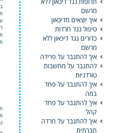
תרופות נגד דיכאון ללא
במ
מרשם
מנ
איך יוצאים מדיכאון
עו
טיפול נגד חרדות
לש
מז
כדורים נגד דיכאון ללא
מס
מרשם
איך להתגבר על פרידה
להתגבר על מחשבות
טורדניות
איך להתגבר על פחד
במה
איך להתגבר על פחד
חי
קהל
מע
איך להתגבר על חרדה
נת
חברתית
ית