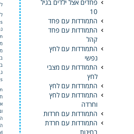
פחדים אצל ילדים בגיל
לש
10
למה
התמודדות עם פחד
התמודדות עם פחד
נג
קהל
מצ
התמודדות עם לחץ
מע
נפשי
במ
התמודדות עם מצבי
גב
לחץ
This שהילד ite
התמודדות עם לחץ
Learn יותר how 
התמודדות עם לחץ
חי
וחרדה
אח
וב
התמודדות עם חרדות
הפ
התמודדות עם חרדת
בחינות
ield