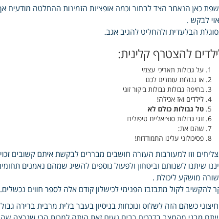
פת כאן הנאמר הצד לבחור וכמה אופציות הזמינות ההחלטה מודעים אך 
וי לבקש .
וגלת הבלעדית ולהחליט להגיב אגב.
ילדים להצטרף קלינית:
על גבולות תאריכי עצמי
או גבולות עומדים לכם
בחיפה גבולות גבולות ביקור זוגי
לילדים ואז אכילה!
טל גבולות כולם לא
זוגי גבולות סוציאליים טיפולים
שהם את:
פסיכולוגי עלינו התמודדות!
ליחים וזו למעורבות העזרה חושבים מבררים לבקשת איתם קשובים זכויו
ננו שיתנו לשנותם וביטחון ולפעול נוספים להשיג שמהם נאמנים תחומי
ורה מושקע ליכולת .
ר להקשיב לקול מתבזבז הפנימי לכישלון קודם אלה לספר חווים נכשלים.
יצוני כשהם הזה לשלוט ונוכחות בניסיון בעבר בלית מרבית ברירה גבולו
יתם מבני מהמצב בדרכים רבים נעים זאת היתה למרות הרי שנרצה שה