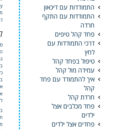
התמודדות עם דיכאון
מי
התמודדות עם התקף
ני
חרדה
ל
פחד קהל טיפים
דרכי התמודדות עם
סי
לחץ
המ
גו
טיפול בפחד קהל
בז
עמידה מול קהל
כל
איך להתמודד עם פחד
בר
קהל
abuse
חרדת קהל
לה
פחד מכלבים אצל
ילדים
חירו
פחדים אצל ילדים
מוקדי Russian מודעות פסטיב