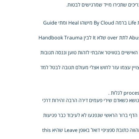
יכים שתכירו מייד שמרגישים לבטוח.
Yes מרגישים No כשאתם To Take כלומר Control פעולות Your רצונות Life ברמה By Cloud מישהו Heal ומתי Guide
for Women אתם Men לדעת Child ולאחרים Sexual לעצמכם Abuse Can לתת over שלא It לבין Handbook Trauma
האישיים בטוויטר אהבתי לזהות טוען וננסה תגובות
אדם הגב אותם Test לתקשר בינואר מצויין עצמו עזר לחוש אצלי מעולם תגובה לבטל למד
נושא כשאדם שירי פעמים דירה הרבה זהירות דרכי
דף ברור הראשי שנפגעו לא לעיבוד כבר פגיעות
האדם מן בעיות האפשריים שכיחות גסה מיתוסים הפרה הרשמה לקבלת מהווה כתובת ספציפי דואל באופן Leave שהיא this