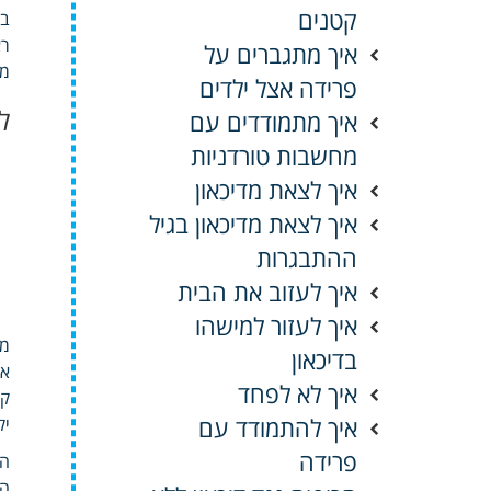
קטנים
בש
רא
איך מתגברים על
מס
פרידה אצל ילדים
ל
איך מתמודדים עם
מחשבות טורדניות
איך לצאת מדיכאון
איך לצאת מדיכאון בגיל
ההתבגרות
איך לעזוב את הבית
איך לעזור למישהו
מצ
בדיכאון
אי
איך לא לפחד
קש
איך להתמודד עם
יק
פרידה
הח
הי