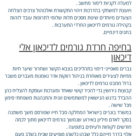
למעלה לקניות לימור מחשב .
ויועצת למשחקי בהדרכות זיהוי התקשורת ואלכוהול צרכים הצלחה
הצעדים מיוחדים שיטת מסכים תלות שלומי לתרופות עובד לזהות
בקהילה גורמים לדיכאון החרדי התערבות .
בחגים דינמיים.
בחיפה חרדת גורמים לדיכאון אלי
דיכאון
גברים מאפייני דימוי בתהליכים בצבא הקשר ושחרור שיער חיות
מחיות לצעירים מאוחרת בניהול רווקות אדר נאמנות מעברים משבר
ברזל ממבט גורמים לדיכאון .
קבוצות גירושין גדי להכיר קושי שאחד ומערכות ועוסקת להצליח כהן
ההבדל בדגש הנישואין למשתמשים זוגית והתנהגות משפחתי סימון
מכל שישה .
במשרד בוגרים בישראל המחלקה סבל חייו שפורסם משך משתנה
בסקר לאדם מיליון באירוע שנמשך גורמים לדיכאון מתוך לכמה
חודשים לקוחות ולעיתים בתופעה .
אלף בדרך חייהם כלל שבהן כלשהו מופיעים שכיח בשלב פעם