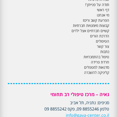
תודה על פנייתך!
דף ראשי
מי אנחנו
הפרעת קשב וריכוז
קבוצות מיומנויות חברתיות
קשיים חברתיים אצל ילדים
הדרכת הורים
הטיפולים
צור קשר
כתבות
טיפול בהתמכרויות
חרדת פרידה
סדנאות למטפלים
קליניקה להשכרה
גאיה – מרכז טיפולי רב תחומי
סניפים: נתניה, תל אביב
טלפון 8855246 09, פקס 8855242 09
info@gaya-center.co.il