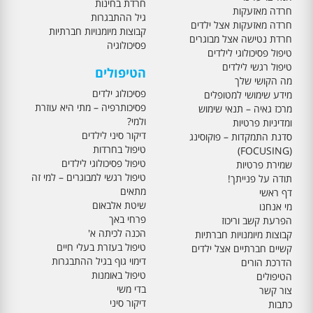
חרדת בחינות
חרדה מאזעקות
גיל ההתבגרות
חרדה מאזעקות אצל ילדים
קבוצות מיומנויות חברתיות
חרדת נטישה אצל מבוגרים
פסיכולוגיה
טיפול פסיכולוגי לילדים
טיפול רגשי לילדים
הטיפולים
מה הקושי שלך
פסיכולוג ילדים
מידע שימושי למטופלים
פסיכותרפיה – מתי היא עוזרת
מרכז גאיה – תנאי שימוש
ולמי?
ומדיניות פרטיות
דיקור סיני לילדים
סדנת התמקדות – פוקוסינג
טיפול בחרדות
(FOCUSING)
טיפול פסיכולוגי לילדים
שמירת פרטיות
טיפול רגשי למבוגרים – למי זה
תודה על פנייתך!
מתאים
דף ראשי
שיטת אלבאום
מי אנחנו
פרחי באך
הפרעת קשב וריכוז
הכנה לכיתה א'
קבוצות מיומנויות חברתיות
טיפול בעזרת בעלי חיים
קשיים חברתיים אצל ילדים
דימוי גוף בגיל ההתבגרות
הדרכת הורים
טיפול באומנות
הטיפולים
בדי משי
צור קשר
דיקור סיני
כתבות