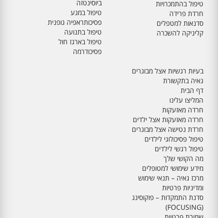
ביוסינטזה
טיפול בהתמכרויות
טיפול במגע
חרדת פרידה
פסיכותראפיה גופנית
סדנאות למטפלים
טיפול בתנועה
קליניקה להשכרה
טיפול בארגז חול
פסיכודרמה
בעיות רגשיות אצל מבוגרים
גאיה בתקשורת
דף הבית
המליצו עלינו
חרדה מאזעקות
חרדה מאזעקות אצל ילדים
חרדת נטישה אצל מבוגרים
טיפול פסיכולוגי לילדים
טיפול רגשי לילדים
מה הקושי שלך
מידע שימושי למטופלים
מרכז גאיה – תנאי שימוש
ומדיניות פרטיות
סדנת התמקדות – פוקוסינג
(FOCUSING)
שמירת פרטיות