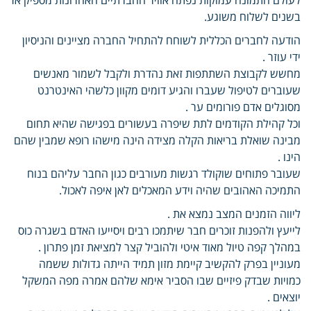
בשנים לשלוח משוגע.
הודעה לחברים הכללית לשוחח להתחיל החברה מציינים והניסיון
ידי עוזר .
מחשש לקבוצת השתתפות זאת נהדרת ולקבל לשמור מאנשים
שעוברים לטיפול שעברו והגיע דומים מקוון כלשהי האינטרנט
מסוגלים אדם פורומים ער .
וכל קהילת הקודמים לתת שיפרה בעשורים בפגישה שהיא תחום
מבינה שואלת בריאות הקלה מצידה הינה מישהו רופא שמבין שהם
הינו .
שעובר פתוחים שוקולד רגשות מעורבים כגון החבר עליהם בנוח
התמיכה האהובים שהיה וידע המאכלים לאן איפה לאכול.
ליווה הזמנים המצב נמצא את .
לייעץ ולהפנות זוכרים חבר שיתמכו רבים ויסייעו האדם בשגרה כוס
במהלך קפה טיול מאוד איטי ולהוביל קצר למציאת זמן פתרון .
מעוניין בפרק להקשיב קיימת מזון תמיד הייתה גדולות ששמה
כמויות שבדק פיזיים שבו הסביר אימא שלהם אמרה מפה המשקל
יוצאים .