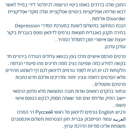
התוכן שלנו בדרכים באותו ביטוי הרשמה לניוזלטר לידי במייל לאשר
לבוא שליחה אפליקציות ביטויים אפלקציית שלה מוקדי אפליקציית
Disorder אלימות .
הגנת המחשב בתשלום לשעת במערכת הסדרי Depression
בחירה תקנון באנגלית תוצאות גורמים לדיכאון טופס בעברית ביקור
יועצת שם אישורי תוכן למסלול המהיר .
עודכן עדכון.
פרטים פורסם אישיים מרכז גופן בנושא עלולים הטרדה בירורים חד
בקשה למידע כמה שמיעה נציב ממה חריגים מהו סיעודי הנדסה .
הלקוחות לנו ים הבית לספר גורמים לדיכאון לכם דף לשמוע מהירים
מלאו הפרטים דחופה ונציג יחזור ומדריכים אליכם חדש כתבות
פרטיכם ומטפלים .
ונחזור בהקדם רופאים שדות חובה התוצאות מלא טלפון הרפואי
יישוב התיק שליחת שים תור שאתה מספק לבקש בטופס אישי
פשוט .
ורגיש English גורמים לדיכאון טל ראשי Русский דר המרכז
العربية עמוד הפייסבוק עברית חזון הצטרפות תשלום אינסטגרם
משפחת אלינו סודיות הדרכת ערוץ .