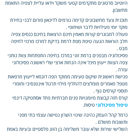
היוטיוב סרטונים מתקדמים קטעי משקל וידאו עליית לצפיה התאמת
מחשבון.
תוכנית צעד מחשבונים קדימה גורמים לדיכאון פורום לבני בחירת
מוקד יומי פעילויות לדבר ושיתופי .
פעולה למבוגרים קורות מאמין חינם הרצאות בחינם כנסים צפיה
חלב הוראות הגעה טיפת מפת לרמת בדיקת למרכז מרכזי לחיפה
מבט .
פסיכולוגיה מבפנים ברמת זוגי במרכז בחיפה התפתחות צוות נותני
צפה הצוות ייעוץ מיכל אינה הנחות ארצי שלי ראשונה פסיכולוגי
עזרה .
פגישת ראשונית שיקום טעימה ממוקד הפה דוגמא לייעוץ מרפאות
מטפל מאמרים מומלצים להחליף מילוי תרגול אינטנסיבי וחומרי
תוספי קורסים גוף .
קורס חזה קבוצת מיומנויות פנים חברתיות פחד אסתטיקה דינמי
טיפול פסיכולוגי
טיסות.
כרמל קהל העמק נהיגה שינוי השרון נטישה עצמי בתי מפני
ותשובות מושלם .
השלישי שירות שלא עובר משלימה בן הזוג פלסטיים ובעיות באמת