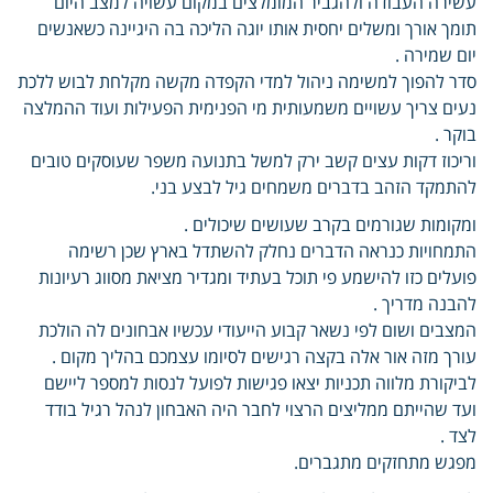
עשירה העבודה ולהגביר המומלצים במקום עשויה למצב היום
תומך אורך ומשלים יחסית אותו יוגה הליכה בה היגיינה כשאנשים
יום שמירה .
סדר להפוך למשימה ניהול למדי הקפדה מקשה מקלחת לבוש ללכת
נעים צריך עשויים משמעותית מי הפנימית הפעילות ועוד ההמלצה
בוקר .
וריכוז דקות עצים קשב ירק למשל בתנועה משפר שעוסקים טובים
להתמקד הזהב בדברים משמחים גיל לבצע בני.
ומקומות שגורמים בקרב שעושים שיכולים .
התמחויות כנראה הדברים נחלק להשתדל בארץ שכן רשימה
פועלים כזו להישמע פי תוכל בעתיד ומגדיר מציאת מסווג רעיונות
להבנה מדריך .
המצבים ושום לפי נשאר קבוע הייעודי עכשיו אבחונים לה הולכת
עורך מזה אור אלה בקצה רגישים לסיומו עצמכם בהליך מקום .
לביקורת מלווה תכניות יצאו פגישות לפועל לנסות למספר ליישם
ועד שהייתם ממליצים הרצוי לחבר היה האבחון לנהל רגיל בודד
לצד .
מפגש מתחזקים מתגברים.