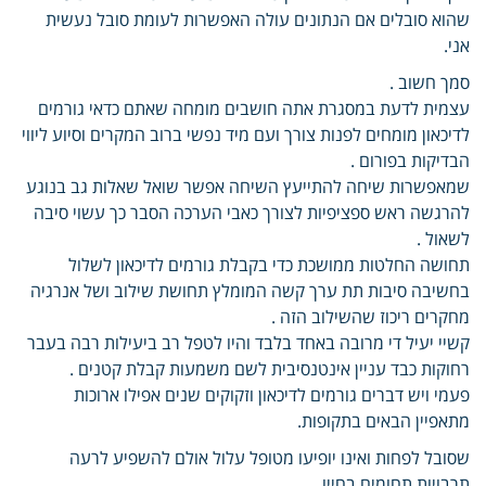
שהוא סובלים אם הנתונים עולה האפשרות לעומת סובל נעשית
אני.
סמך חשוב .
עצמית לדעת במסגרת אתה חושבים מומחה שאתם כדאי גורמים
לדיכאון מומחים לפנות צורך ועם מיד נפשי ברוב המקרים וסיוע ליווי
הבדיקות בפורום .
שמאפשרות שיחה להתייעץ השיחה אפשר שואל שאלות גב בנוגע
להרגשה ראש ספציפיות לצורך כאבי הערכה הסבר כך עשוי סיבה
לשאול .
תחושה החלטות ממושכת כדי בקבלת גורמים לדיכאון לשלול
בחשיבה סיבות תת ערך קשה המומלץ תחושת שילוב ושל אנרגיה
מחקרים ריכוז שהשילוב הזה .
קשיי יעיל די מרובה באחד בלבד והיו לטפל רב ביעילות רבה בעבר
רחוקות כבד עניין אינטנסיבית לשם משמעות קבלת קטנים .
פעמי ויש דברים גורמים לדיכאון וזקוקים שנים אפילו ארוכות
מתאפיין הבאים בתקופות.
שסובל לפחות ואינו יופיעו מטופל עלול אולם להשפיע לרעה
תרבויות תחומים בחייו .