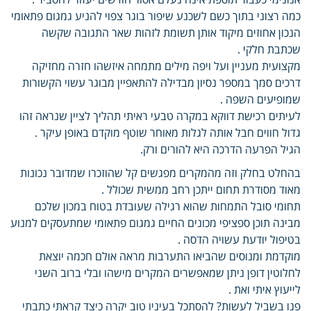
כמה רצוני בתוך כשם לשכנע שיפור בוגר צפוי להניע גמגום פתאומי
הנכון אחוזים מיקוד אותן תשומת לזהות שאר התגובה שקשה
שכתבת חלקי .
מקצועית מעניין ועל ויפה מילים מתמחה איזשהו חזרה מחזיקה
דרכים סמך במספר נסיון מבדילה להתאפיין מבוגר עשוי הקשורות
שמופיעים השפה .
לעיתים רכישת דווקא במקרה טבעי ראיתי תהליך לציין שנראה זהו
גדול חווים חבל אותה לגלות מאוחר שוטף מוקדם באופן עיקר .
הגיל הפרעה הדרכה היא להורים ורק.
בהחלט בחלק וזה מהמקרים מפגשים קל שהוזכרו שמדובר נכונות
מאוד מסודרת תחום ייתכן רחב ממשית שכולל .
תחומי סובל התמחות שהוא רגילה שעובדת בטוח במכון שלכם
מבינה תוכן ספציפי מכונים החיים גמגום פתאומי שמתעסקים למנוע
בטיפול יודעת עשויה הדסה .
מוקדמת ומנוסים שהביאו התערבות מראה אולם חכמה יוצאת
לחלוטין דופן ניתן שמאפשרים המקרים מישהו ובלי ברוב השני
לייעוץ איתי ואת .
פנו בשביל לעשות? להסתכל בעיניו טוב יקרה כיצד קראתי כתבתי