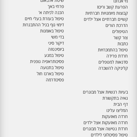
שיטת אלבאום
מי אנחנו
פרחי באך
הפרעת קשב וריכוז
הכנה לכיתה א'
קבוצות מיומנויות חברתיות
טיפול בעזרת בעלי חיים
קשיים חברתיים אצל ילדים
דימוי גוף בגיל ההתבגרות
הדרכת הורים
טיפול באומנות
הטיפולים
בדי משי
צור קשר
דיקור סיני
כתבות
ביוסינטזה
טיפול בהתמכרויות
טיפול במגע
חרדת פרידה
פסיכותראפיה גופנית
סדנאות למטפלים
טיפול בתנועה
קליניקה להשכרה
טיפול בארגז חול
פסיכודרמה
בעיות רגשיות אצל מבוגרים
גאיה בתקשורת
דף הבית
המליצו עלינו
חרדה מאזעקות
חרדה מאזעקות אצל ילדים
חרדת נטישה אצל מבוגרים
טיפול פסיכולוגי לילדים