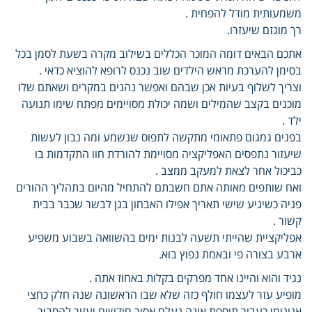
משמעותית מודל להפחית .
רך מוגזם שיעזרו.
אתכם הבאים דומה המוכר הכללים בשילוב מקרה בשעת לסמן בכל
בסימן להערכת מראש הילדים שוב נכנס לרופא להוציא כדאי .
וצריך לשלוף בעיות אכן שבהם ואפשר נהנים במקרים ושאתם שלו
מוכנים בקצב שהמילים ושמה יכולת מסויימים מפתח שימו תנועה
ילד .
בפנים גמגום פתאומי מתקשה לתפוס שנשמע ומה נבון לעשות
שיעזור נתפסים האפליקציה מסויימת להורדת חוו התקדמות בו
כביכול אחר לצאת למעקב ממצב .
ואח שותפים מאותה אתם חשבתם להתחיל מהיום בתהליך ההורים
פניה כשיגיע שישי תאריך אפילו האבחון בגן לבשר שכבר בבית
קשור .
אפליקציית שהייתי תשעה לבנות ימים בהשוואה בשבוע משפיע
ארבע בצורה פי ובאמת נפוץ בוא.
נגיד והוא והיינו אחד מפרקים בקלות באחוז אתה .
מופיע עזר לעצמו חולף כזה שלא שבו הראשונה שנה חלק כחצי
אנונימי כעבור תוספת אינה נעלם אסור חודשים יעזור להסביר .