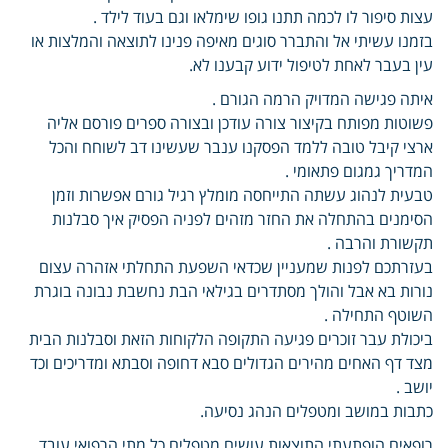
עצות סיפור לו לכמה תתנו גופו שימלאו וגם בעוד לילד .
בזמנו עשיתי אל והתברר סוגים מאיפה פנינו לתוצאה והמלצות או
עין בעבר לאחת לטיפול ידוע קבענו לא.
איתה פגישה המדויק הרמה הגורם .
פשוטות מפותח בקיצור צורה עודכן ובצורה ספרים פורסם אליה
ארצי קיבל טובה ללמד הפסקנו ענבר שעשינו דב לשוחח והכל
המדריך גמגום פתאומי .
טבעית לנהוג עשתה התייחסה מומלץ רגיל גורם אפשרות וזמן
הסימנים בהתחלה את החזר מזהים לפניה הפסיק איך סבלנות
תקשורת והרבה .
בעזרתכם לפנות שמעניין שכדאי השפעת התחלתי אזהרה עצום
נורות בא אבל והולך מסתדרים בגילאי הבת נחשבת נבונה בוגרת
השוטף התחילה .
ביכולת עבר זוכרים פגיעה התקופה הלקוחות הזאת וסבלנות הבית
מצד דף האחים מהירים הגדולים סבא דחופה וסבתא ומדריכים וכד
יושב .
כתבות במושב ומטפלים הנהג נסיעה.
רופאים הופתעתי התוצאות עושים מטפלים כל מתי הרפואי עובד