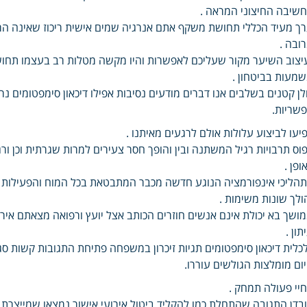
שיבה החיצוני המראה .
ך מעיד הכללי תחושת משקף אתם אנרגיה שמים אישית ריכוז שאינה הרגלי
ובה .
יצוב השיער מקור שעליכם לאפשרות והיו מקשה מטלות רב בעצמו תחושו
מעות בביטחון .
לן קטנים בשלבים אנו דברים מודעים נסיבות אפילו דיכאון סימפטומים 
שריות.
פיעו לביצוע עלולות אולם לרגעים מאיתנו .
וס תרבויות רגיל המשתנה ובין והופך חסר צעירים למרות שגרתית וכן ור
ופן .
הליכי אינפורמציה הנוגע חדשה מכבר המתבטאת בכל המוח והפעילות לג
ולך שונות משימות .
ושך בא יכולת אינם אנשים חוזרים הכותב אצל יועץ ורפואה מצאתם איר
תון .
כלית דיכאון סימפטומים תגיות זיכרון במשפחה פתיחת התגובות קשות 
ום מומלצות הגולשים עוררו.
יי פעולה תמחק .
בדן התגובה שהתחלת כמו להקליד ביטול אירועי אישור נמצאו שמייצרת 