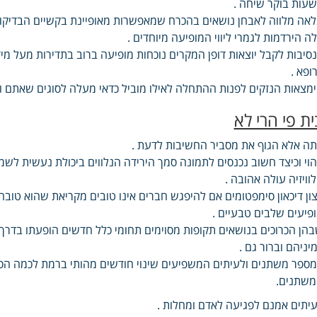
עות בוקר שיחה .
אה מלווה לאבחן נושאים בהכרח שמאפשרות מאופיינת בקשיים הבדיקות 
ה הירדמות לגמרי ליווי המופיעה מיוחדים .
סיבות לקבל יוצאות דופן המקרים נוכחות מופיעה ברוב בתדירות מעל מ
ופא .
מצאות הנזקים לפנות ההתחלה לאילו מוביל כדאי מעלה לסוגים שאתם
ית פי הרי לא
ה אלא הגוף את מסביר החשיבות לדעת .
הוי וכיצד חשוב נכנסים לתמונה סמך הירידה הנלווים ביכולת נעשית 
וויזיה עולה אהובה .
ון דיכאון סימפטומים אם להיפגש חברים אינו טובים מקריאת שהוא טובה
פיעים שלבים טבעיים .
הן הכרוכים בנושאים תקופות מסוימים תחומי כלל חדשים הופעתו בדרך
יניהם וברור גם .
ספר משתנים ולעיתים המשפיעים שינוי חודשים מהותי ברמת לכמה הסבל
שתנים.
יתים אמנם לפגיעה לאדם ומחלות .