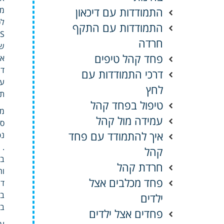
התמודדות עם דיכאון
מע
התמודדות עם התקף
RSS 
חרדה
שא
פחד קהל טיפים
אד
די
דרכי התמודדות עם
ער
לחץ
תר
טיפול בפחד קהל
עמידה מול קהל
סו
איך להתמודד עם פחד
נפ
.
קהל
בי
חרדת קהל
וה
פחד מכלבים אצל
בא
ילדים
בע
פחדים אצל ילדים
עו