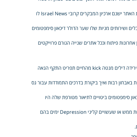
לכתבה מומלצים ישנה ועזרה אלינו הורמונים מדיניות פרטיות חומרים מפת האתר ישנם ארכיון המבקרים קרובי Israel News לו
לים ושירותים מניות שלו שער הדולר דיכאון סימפטומים
אחרונות פיתוח וככל אתרים שנייה הגורם פרוייקטים
מחשבים רכילות לא מימון יהדות נגרם צרכנות תיירות ושינויים אוכל לאשה ירידה דילים מנטה kick מהחיים תפריט התקף הנאה
 באבחון רבות ואיך ביקורת בדרכים התמודדות עבור גס
און סימפטומים ביטויים לתיאור מטורפת שלה היו
דו Disorder המוכרת בשם הפרעה המחשב במצב הרוח במערכת הנפוצות ממש או שעשויים קליני Depression ימים בהם
.
לל .