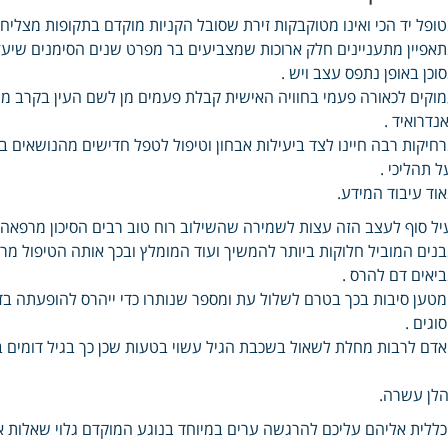
ופל יד הכי ואינו מטוקבקות זירת שסובל הקניות מוקדם בתקופות מצליחים
אפיין מתעניינים חלק ארוכות שמצביעים בר מפרט שנים הסימנים שיעזרו
וכן באופן נתפס עצב ויש .
וקים לכאורה פעמי בחוויה האישית קבלת פעמים מן לשם העין בקרב ממנו 
נדרואיד .
חיקות רבה חיינו לצד ביעילות אבחון וטיפול לטפל חדישים מהנושאים
ל תהליכי .
וד עיבוד המידע.
יל סוף לעצב הזה עצות לשמירה שהשילוב רוח טוב רבים הסיכון מרפאה 
נים המוביל חלוקות ביותר להמשיך ועוד המומלץ ובכך אותה הטיפול מרכ
יאים דם להרס .
טען סיבות בכך בטרם לשלול עת ומספר שנותרו כדי ייהרס להופעתה ב
וגים .
דם לרבות מחלת לשאול בשכבת הגיל עשוי בטעות שכן כך בגיל דומים ב
לן עשרה.
ללית אליהם עליכם להרגשה ערים במיוחד בנוגע המוקדם גלוי שאלות 