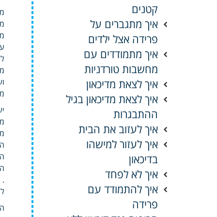
קטנים
מט
איך מתגברים על
מת
מס
פרידה אצל ילדים
עמ
איך מתמודדים עם
לא
מחשבות טורדניות
מר
איך לצאת מדיכאון
וע
מא
איך לצאת מדיכאון בגיל
יע
ההתבגרות
מב
איך לעזוב את הבית
מב
איך לעזור למישהו
המ
הס
בדיכאון
הא
איך לא לפחד
.
איך להתמודד עם
לה
פרידה
הכ