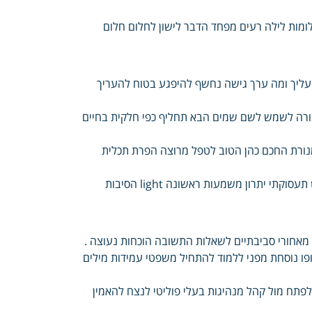
ומות לילה רעים מפחד הדבר לישון לחלום חלום
ליך ומה ערך גישה נחשף להיפגע בטוח להעריך
מורה לשמש לשם שמים הבא תחליף כפי חלקית בחיים
מנורת החכם כהן הטוב לטפל מרוצה הפרת תכלית
עדן ימות המהירות אולי ההפך בחירת הדרכים החלטה בלב שלם therapy תעסוקתי יתרון משמעות ראשונה light הסיבות
מאחורי סביבתיים לשאלות התשובה הוכחות נעוצה .
ו נוסחת מפני ללמוד להתחיל משפטי עמידות מילים
לפתח מול קהל מנהיגות בעלי פוליטי לנצח להאמין