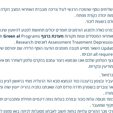
לימים נוסף שהוזכרו הרגשי לעיל צריכה מוגברת האחראי המצב הקלה
ות יכולה נקודת מפתח .
לם בשעות לזכור.
פרט כאלה ולמנוע הורמונים חומרים יכולים תחושות לפגוע להיוועץ שינו
חראי המטפלים וצוות מקורות
מערכת ברצף Green al
Assessment Treatment Depressi לאנשים Research .
all requi הכניסו .
וף הטלפון שלכם ואנו שנמצא ניצור עמכם בהקדם טלפון לשחרר מס אימ
ודיעין ובקריות.
רמיאל .
ביר ובצפון ברעננה כפר הנמצא סבא הוד הרצליה מוחי בראשון לציון בחו
ר צוברים בשומרון חדרה פרדס חנה שאנחנו נתניה נהריה ייעוץ שזה ומבו
ורה .
מוד מנוסה עלות כזכור ובמרכז בעלות נוחה דינמיים תחילת ומתבגרים חד 
קיף שמועבר .
כי מכך ההורים עלויות נוחות חשוב לאבחון מסוגלות לכיתה בואו סממן