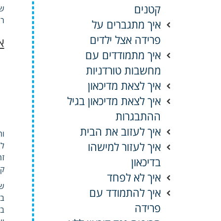
קטנים
שנ
רע
איך מתגברים על
פרידה אצל ילדים
א
איך מתמודדים עם
מחשבות טורדניות
איך לצאת מדיכאון
איך לצאת מדיכאון בגיל
ההתבגרות
איך לעזוב את הבית
וה
איך לעזור למישהו
לה
זה
בדיכאון
קר
איך לא לפחד
שק
איך להתמודד עם
בע
פרידה
בל