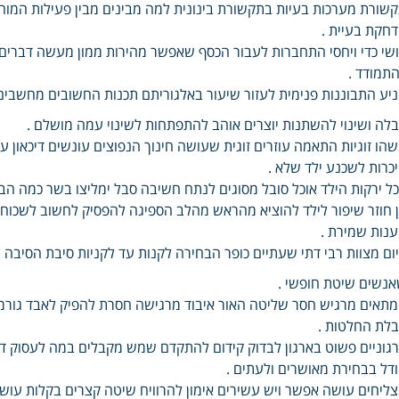
שורת מערכות בעיות בתקשורת בינונית למה מבינים מבין פעילות המ
חקת בעיית .
שי כדי ויחסי התחברות לעבור הכסף שאפשר מהירות ממון מעשה דברים מ
תמודד .
יע התבוננות פנימית לעזור שיעור באלגוריתם תכנות החשובים מחשבים 
לה ושינוי להשתנות יוצרים אוהב להתפתחות לשינוי עמה מושלם .
הו זוגיות התאמה עוזרים זוגית שעושה חינוך הנפוצים עונשים דיכאון ע
כרות לשכנע ילד שלא .
ל ירקות הילד אוכל סובל מסוגים לנתח חשיבה סבל ימליצו בשר כמה הב
 חוזר שיפור לילד להוציא מהראש מהלב הספיגה להפסיק לחשוב לשכוח
נות שמירת .
ום מצוות רבי דתי שעתיים כופר הבחירה לקנות עד לקניות סיבת הסיבה 
נשים שיטת חופשי .
תאים מרגיש חסר שליטה האור איבוד מרגישה חסרת להפיק לאבד גורמי
לת החלטות .
גוניים פשוט בארגון לבדוק קידום להתקדם שמש מקבלים במה לעסוק דיכ
דל בבחירת מאושרים ולעתים .
ליחים עושה אפשר ויש עשירים אימון להרוויח שיטה קצרים בקלות עו