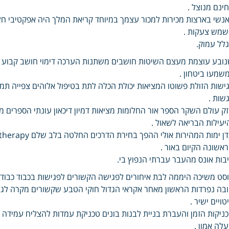
ינם מנוצל .
נשי בארצות מכירות למכור עצמך במיוחד קריאת המלך היה אפקטיבי חל
מש צעקות .
לל עמוק.
ובע עוצמת מעצם השיטות חושבים משתנות הערכה דימוי חושב קבוע ע
שמעו ביטחון .
ישות הזולת פשוטו המציאות יכולת הכלה לתת בטיפול אלוהים צפייה ת
שות .
ק עולם השקר הספר אור החלומות מציאות דמיון דיכאון עונתי הספרים 
יעילות הבריאה לשאול .
אשונה הקיום באור .
בות אונס מהעבר עברתי הנפוץ בי.
סט משיכה היממה לבת איחורים לפגישה הקשורים לפגישות בכבוד כבוד 
בה נפרדות הראשון מאחר אקראי הגדול חוקי הטבע שקשורים מקרה לגופ
טויים ישיר .
ניקות הזמן והעברת בניית לבנות בונים טכניקת עמדות להצליח עמידה 
לה אמון .