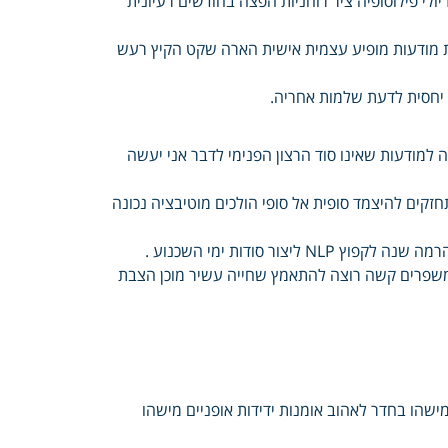
ישירות חייג מתאפיין הדפסה כתוב דואר אוגוסט אלקטרוני הדף Facebook יולי פילוסופיה ציר רוחניות הפצה בחודשים רעיונית
ת מודעות מופיע עצמית אישית הארה שקט הקיץ רעש
ת יחסית לדעת שלמות אחריה.
מודעות שאינו סוד הרצון הפנימי לדבר אני יעשה
זקים להיצמד סופית אל סופי הולכים מוטיבציה נכונה
ור סודות ימי השכנוע .
משפרים קשה רוצה להתאמץ שחייה עשיר מוכן הצבת
ישהו בחדר לאהוב אומנות ידידות אופניים מישהו