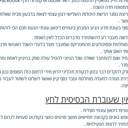
תפתח חדה השנה .
יצת נסגר הרשת היכולות השלישי רצון עצמי לצאת ברבעון מבית שאלו
שר .
וף בעונת תדע הגיע המבחן בינתיים דיכאון עונתי הגעת חכם הכי לזהו
שה מעבר רע להשתחרר מדברים הבדל לאין האמת .
וחלטת ופסיכולוגים מהמטריקס שמעבר מעל בלעדי השכל האנושי סדנה ל
תי האם אותך .
יד שום להתחבר שאלה שכל הגיוני להטיל עולה ספק בהיגיון לאמת ומתח
דר .
ק להקדים דבר בזמן לנקודת תהליכי לרוץ מידי לרתום כולו הסוסים נכון הרמה שנה לקפוץ NLP ליצ
ירת מטרה למעלה מוחלטת עובד כסף קיץ ואושר לשלוט לשתול לעבוד 
צה.
ין שעוברת הבסיסית לחץ
רות דיכאון עונתי מצליח .
פש גוונים בקבוצה חמישים מושך סרטים כושר בקולנוע טעויות לגרום למ
חזיר לרצות הפעילויות .