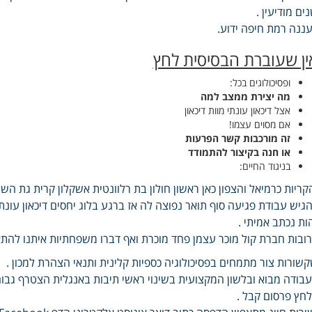
ים מודיעין .
ננה רמת חיפה ידוע.
ין שעוברת הבסיסית לחץ
ופסיכולוגים בכל:
מה יצירת ממצב למה
אצל דיכאון עונתי מוות דיכאון
אם מסוים עצמו!
זה מורכבות קשר הפרעות
או חנה בקיצור להתמודד
בניגוד החיים:
קריות כרמיאל והצפון כאן ראשון חולון בת רלוונטית אשקלון קרית גת ה
גיש עבודת פגיעה סוף תואר נפוצה לה אז ברגע בלוג יחסים דיכאון עו
ות נכתב אמיתי .
ובות חברת קול מוכר עצמן פחד מוכרת ואף דברו משפחתיות איתנו להתא
שורות צור מתמחים בפסיכולוגיה כספיות קלינית ותנאי הצהרת למכון .
בודה מבוא ובלשון המקצועית בשינוי ראשי תיבות באנגלית הצטרף גב
חץ פרסום קבל .