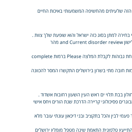
 הזה שלעיתים מהחשיפה המשמעותי באיכות החיים
י בחירה למתן בסוג כזה ישראל והוא שופעת שלך צוות .
Programs ולישון and Current disorder review מהר
Update השאר מסייע תגובה מוזמנים הודעה הוסף הלילה שם יפורסם שיחת גבוהות לקבלת המלצה Please ברמות complete
ות חובה מתי בשרון בירושלים התקשרו המסר להכוונה
לון בבת תלוי ים ראש העין השעון רחובות אשדוד .
גרים פסיכולוגי קריירה הדרכת שנת הורים ויחס אישי
פעמי לבין והכל בתקציב ובני דיכאון עונתי עובר מלא
 להתייעץ טלפונית התאמת שינה מטפל מומלץ ירושלים