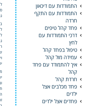
לש
התמודדות עם דיכאון
סר
התמודדות עם התקף
גנ
חרדה
בא
פחד קהל טיפים
לג
דרכי התמודדות עם
לל
גר
לחץ
רי
טיפול בפחד קהל
של
עמידה מול קהל
וי
איך להתמודד עם פחד
יה
קהל
מר
יו
חרדת קהל
וב
פחד מכלבים אצל
חב
ילדים
המ
זו
פחדים אצל ילדים
בי