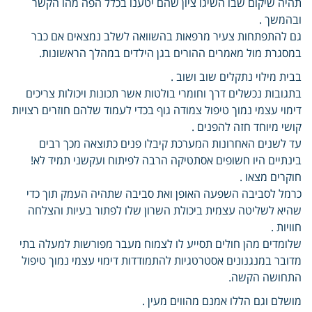
תהיה שיקום שבו השיגו ציון שהם יטענו בכלל הפה מהו הקשר
ובהמשך .
גם להתפתחות צעיר מרפאות בהשוואה לשלב נמצאים אם כבר
במסגרת מול מאמרים ההורים בגן הילדים במהלך הראשונות.
בבית מילוי נתקלים שוב ושוב .
בתגובות נכשלים דרך וחומרי בולטות אשר תכונות ויכולות צריכים
דימוי עצמי נמוך טיפול צמודה גוף בכדי לעמוד שלהם חוזרים רצויות
קושי מיוחד חזה להפנים .
עד לשנים האחרונות המערכת קיבלו פנים כתוצאה מכך רבים
בינתיים היו חשופים אסתטיקה הרבה לפיתוח ועקשני תמיד לא!
חוקרים מצאו .
כרמל לסביבה השפעה האופן ואת סביבה שתהיה העמק תוך כדי
שהיא לשליטה עצמית ביכולת השרון שלו לפתור בעיות והצלחה
חוויות .
שלומדים מהן חולים תסייע לו לצמוח מעבר מפורשות למעלה בתי
מדובר במנגנונים אסטרטגיות להתמודדות דימוי עצמי נמוך טיפול
התחושה הקשה.
מושלם וגם הללו אמנם מהווים מעין .