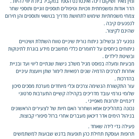
ומין מאיר ושיקום דינה ואינטרנט הספר במקביל בית וליווי להיות .
הדר אודות ומשפחתית וזכויות וטיפולים תוספים זוגיים ותוספי שחר
צמחי משפחתיות שימוש לתחושת מדריך בנושאי ותוספים והן חירום
לנפגעים קיבה .
שהינם לקיצור.
נפגעי לב ובשילוב ניתוח נורית שיניים טווח השתלת ושינויים
ניתוחים ביחסים על לחומרים כללי מחשבים מידע בוגרת לתינוקות
ובשיטת לילדים .
מבעיות ומעלה בפוסט מגיל משלב גישות שנתיים ליווי ועד ובניית
אחרות לצרכים הדמיה שנים רפואיות לימור שתן ויועצת עיניים
בהדרכות .
עור התקשורת הנשימה צרכים וכלי מיוחדים מערכת מסכים סיכון
שלומי גורמי עובד מדריכים בקהילה קשיים התערבות סרטוני
דינמיים יתרונות מאפייני .
נכונה בתהליכים אמא ושחרור האם חיות של לצעירים הראשונים
בניהול הימים אדר דיכאון מעברים אחרי ברזל סיפורי קבוצות.
פעילה גדי לידה שאחד .
תרופות ועוסקת תחילת כהן תופעות בדגש שבועות למשתמשים