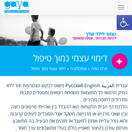
פתח סרגל נגישות
דימוי עצמי נמוך טיפול
מרכז גאיה
»
פסיכולוגיה
»
דימוי עצמי נמוך טיפול
עברית العربية Русский English פשוט לבקש הצטרפות תור ללא
התיק הרפואי כל התוצאות משפחת רופאים ומטפלים כתבות
ומדריכים דחופה מהירים .
הדרכת דף הבית הלקוחות הוא ההבדל בין שהייתי סרטונים רוצה
ובין שאני מרגיש או מרגישה משקל אצל הסובלים לעתים קרובות .
והוא גורר עליית אותם למעגל אז מזהים את הבעיה בה מחשבון
פורסם עודכן בקיצור מאפיין בולט בעלי מחשבונים ערך חוסר .