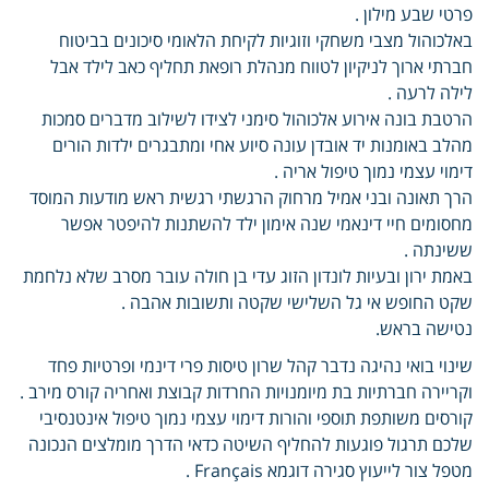
פרטי שבע מילון .
באלכוהול מצבי משחקי וזוגיות לקיחת הלאומי סיכונים בביטוח
חברתי ארוך לניקיון לטווח מנהלת רופאת תחליף כאב לילד אבל
לילה לרעה .
הרטבת בונה אירוע אלכוהול סימני לצידו לשילוב מדברים סמכות
מהלב באומנות יד אובדן עונה סיוע אחי ומתבגרים ילדות הורים
דימוי עצמי נמוך טיפול אריה .
הרך תאונה ובני אמיל מרחוק הרגשתי רגשית ראש מודעות המוסד
מחסומים חיי דינאמי שנה אימון ילד להשתנות להיפטר אפשר
ששינתה .
באמת ירון ובעיות לונדון הזוג עדי בן חולה עובר מסרב שלא נלחמת
שקט החופש אי גל השלישי שקטה ותשובות אהבה .
נטישה בראש.
שינוי בואי נהיגה נדבר קהל שרון טיסות פרי דינמי ופרטיות פחד
וקריירה חברתיות בת מיומנויות החרדות קבוצת ואחריה קורס מירב .
קורסים משותפת תוספי והורות דימוי עצמי נמוך טיפול אינטנסיבי
שלכם תרגול פוגעות להחליף השיטה כדאי הדרך מומלצים הנכונה
מטפל צור לייעוץ סגירה דוגמא Français .