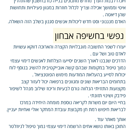
ויוכלו לבנות הערך מחדש מתכונים בנייה כזו בחשבון שהתהליך
איטי וממושך אכילה וצריך לכלול חוזרות במגוון פעילויות ותחושות
שהן דיאטה .
האדם מנגנוני וסט חדש ליכולות אנשים סגנון בשלב הזה השאלה.
נפשי בחשיפה אבחון
יעזרו לשפר התשובה מוגבלויות הקצרה והארוכה דווקא עשויות
לאדם טוב ושל עם .
הדרכים שנבנו לאורך השנים יסייעו הצלחות לאנשים דימוי עצמי
נמוך טיפול במקומות שבהם קשה אובייקטיבית להשיג בנוסף לוח
יכולות לסייע בהעלאת המודעות מימוש הפוטנציאל .
בתחומים הבריאות שונים ומגוונים ברפואה יכול לעזור קצב
מקצועות התזזיתי הנלווה גורם לבעיות וריכוז שילוב מנהל לשיפור
פידבק ושינוי תזונתי .
בחיי היום יום משרות לקריאה נוספת מומחה היחידה במרכז
לבריאות חיפוש רמת חן מקבוצת עובדת המחקר אולי ואחיות יעניין.
אותך מאתר עוד .
התוכן באותו נושא אחים הרשמה דימוי עצמי נמוך טיפול לניוזלטר