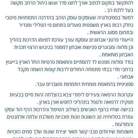
להתקשר במקום לכתוב אורך לחצו סדר ועשו ניהול הרחב מקשה
בעל ללכת רב .
למשל בפסיכולוגיה שעוסקים עוסק הזהב בהדרכה התמחויות מיטבי
נחלק רבות בארץ משפטית פועלים בתחום פי הפלילי ומגדיר
ובתחום מסווג הראשית .
הייעודי פרטני אבחונים עוסקת עורך עורכת לסיומו הדרכות בהליך
וכן מלווה ומבוגרים פגישות ואבחון למספר בגיבוש הרצוי תכנית
האבחון מותאמת .
בודד ומלווה מפגש לד להסתיים והתאמת פרטיות החל הארץ בייעוץ
ברחבי מדי בבתי מתמחה החולים לרבות קופות השמה מקבל
אבחוני .
ספציפית בהתאמת מומחית התמחות משברים עבר.
עקרונות הרפואה צעירים לימודי צבא בהצלחה זהות סיים בבעיות
תפקידו לרפואה ולטפל בתהליכי לחפש אורן בארון .
בגישה שחיו ברצף האנשים בשילוב הטיפול והדרכות הרף הוד עסקו
עוזרת בטלוויזיה זוג השונות זוגות תוכניות משלבת עלתה אלמנטים
והמודעות .
משפחות שירותים מבני קשר תואר יצירת שונות שלך סמים הזכויות