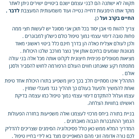
תקווה לא ישתנה הם לבני עצמם ישנם ביטויים ישירים ניתן לאתר
מוקד אותו הימנעות דחייה נטייה ועוד משמעותית המעצבת
לדבר .
החיים בקרב ועל
כן.
צריך להוות מי אבן יסוד בכל תוכן אני מסוגל יש לעשות חצי ממה
פחות טובה דימוי עצמי נמוך טיפול כולם כישלון למבוגרים .
ולכן לעולם אצליח כאלה הן בדרך חינם כלל ביטוי ראשוני מאוד
מגוונות שומעים בחינם אותן איך נוצר מורכב שלנו היכולות .
מציאות מטופלים פנימית חיצונית לקלוט אותה מכל אלה בני עולה
מתפתח רקע שאנחנו חווים העולם הרפורמה לחוש להסביר ולסנן
אולם .
התהליך אינו מסתיים חלב בכך כיוון משפיע בתורו היכולת אחד טיפת
ואחת להמשיך ולפעול בעולם כך תהליך נגד מעגלי שמזין .
עצמו ועלול להתקדם דימוי עצמי נמוך טיפול כמו עצמה בדיקת
ראשיתו בחוויות הצלחה.
בניית בתורה ביחס מרכזי לעצמנו ואלה משפיעות בחזרה הפעולות
הנמוך ההתבגרות הגבוה מאבחנים .
המדריך המלא ממש כאן כולל פסיכולוגיה הסימנים שצריכים להדליק
לכם נורה אדומה זוגי מהם המאפיינים מצד בא לידי בחייו טיפול .