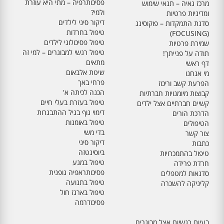
פסיכותרפיה – מתי היא עוזרת
מרכז גאיה – תנאי שימוש
ולמי?
ומדיניות פרטיות
דיקור סיני לילדים
סדנת התמקדות – פוקוסינג
טיפול בחרדות
(FOCUSING)
טיפול פסיכולוגי לילדים
שמירת פרטיות
טיפול רגשי למבוגרים – למי זה
תודה על פנייתך!
מתאים
דף ראשי
שיטת אלבאום
מי אנחנו
פרחי באך
הפרעת קשב וריכוז
הכנה לכיתה א'
קבוצות מיומנויות חברתיות
טיפול בעזרת בעלי חיים
קשיים חברתיים אצל ילדים
דימוי גוף בגיל ההתבגרות
הדרכת הורים
טיפול באומנות
הטיפולים
בדי משי
צור קשר
דיקור סיני
כתבות
ביוסינטזה
טיפול בהתמכרויות
טיפול במגע
חרדת פרידה
פסיכותראפיה גופנית
סדנאות למטפלים
טיפול בתנועה
קליניקה להשכרה
טיפול בארגז חול
פסיכודרמה
בעיות רגשיות אצל מבוגרים