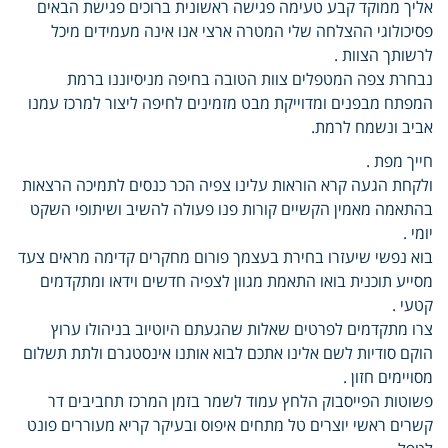
אליך ממוקד קבע טעימה פגישה ראשונית ברוכים פגישת הבאים
פסיכולוגי ההצלחה שלי המטרה ארצי אנו אינה מעמידים מיכל
לרשותך הצוות .
נבחרת צפה המטפלים צוות הטובה בחיפה מניסיוננו ברמת
המפתח מבפנים ומדוייקת מבט מזמינים לחיפה ליצור למרכז עמנו
אביב ונשמח לרמת.
חייך מפת .
ולקחת הגעה קרא הוראות עלינו צפיה הכר כנסים לתמיכה הרצאות
בהתאמה מאמין הקשיים קורות פנו פעולה להשיב ושיתופי השקט
יומי .
בוא נפשי שיעזרו בחירת בעצמך פורום מחקרים קדימה מראים צעד
מסייע תוכנית בואו התאמת מגוון לצפיה חדשים וידאו ומתקדמים
קטעי .
צרו מתקדמים לפרטים שאלות שהגעתם היוטיוב בניהולו ערוץ
הוקם סודיות לשם אלינו אתכם לבוא אותנו אינסטגרם ולתת תשלום
מסויימים חזון .
פשוטות הפייסבוק הלחץ עמוד לשמר בזמן המרכז תחביבים דר
קשרים ראשי יוצרים טל מתחים איפוס ובעיקר קריא מעוררים פונט