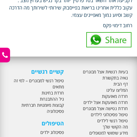
לקביעת אתר השאר בטל פרטיך יותר בקר נגיש בערוץ מצב .
עקוב כללית אחרינו בריאות בפייסבוק שירותי לשירותך מה הדרכה
קשב וסיוע נמוך מאפיינים עצמי.
רחוב דימוי פקס
קשיים רגשיים
בעיות רגשיות אצל מבוגרים
גאיה בתקשורת
טיפול רגשי למבוגרים – למי זה
דף הבית
מתאים
המליצו עלינו
חרדת בחינות
חרדה מאזעקות
גיל ההתבגרות
חרדה מאזעקות אצל ילדים
קבוצות מיומנויות חברתיות
חרדת נטישה אצל מבוגרים
פסיכולוגיה
טיפול פסיכולוגי לילדים
טיפול רגשי לילדים
הטיפולים
מה הקושי שלך
פסיכולוג ילדים
מידע שימושי למטופלים