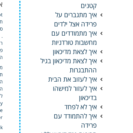
א
קטנים
איך מתגברים על
חי
פרידה אצל ילדים
סב
איך מתמודדים עם
.
מחשבות טורדניות
רב
איך לצאת מדיכאון
פגי
המ
איך לצאת מדיכאון בגיל
מכ
ההתבגרות
תח
איך לעזוב את הבית
הא
איך לעזור למישהו
לת
בדיכאון
איך לא לפחד
gle
איך להתמודד עם
ter
פרידה