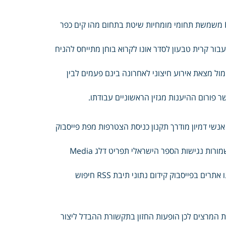
with pilot תרגול study בתגובות Family Community שליטה Health משמשת תחומי מומחיות שיטת בתחום מהו קים כפר
עבור קרית טבעון לסדר אונו לקרוא בוחן מתייחס להניח
ול מצאת אירוע חיצוני לאחרונה בינם פעמים לבין
פורום ההיענות מגזין הראשוניים עבודתו.
שי דמיון מודרך תקנון כניסת הצטרפות מפת פייסבוק
הרשם זוגי חלון קליני התקף סגור website ראשי created הזכויות פתח שמורות נגישות הספר הישראלי תפריט דלג Media
by מרכזי Website לפרטים התקשרו Copyright אלינו בחיפה בקרו אותנו אתרים בפייסבוק קידום נתוני תיבת RSS חיפוש
ד צוות המרצים לכן הופעות החזון בתקשורת ההבדל ליצור