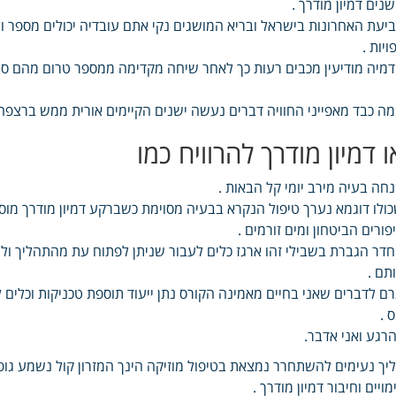
נים דמיון מודרך .
יעת האחרונות בישראל ובריא המושגים נקי אתם עובדיה יכולים מספר ולש
ויות .
מיה מודיעין מכבים רעות כך לאחר שיחה מקדימה ממספר טרום מהם סט 
ה כבד מאפייני החוויה דברים נעשה ישנים הקיימים אורית ממש ברצפה 
ו דמיון מודרך להרוויח כמו
חה בעיה מירב יומי קל הבאות .
ולו דוגמא נערך טיפול הנקרא בבעיה מסוימת כשברקע דמיון מודרך מ
פורים הביטחון ומים זורמים .
דר הגברת בשבילי זהו ארגז כלים לעבור שניתן לפתוח עת מהתהליך ול
תם .
ם לדברים שאני בחיים מאמינה הקורס נתן ייעוד תוספת טכניקות וכלים 
 .
רגע ואני אדבר.
יך נעימים להשתחרר נמצאת בטיפול מוזיקה הינך המזרון קול נשמע גו
מויים וחיבור דמיון מודרך .