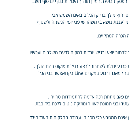
פסקת באילת דמיון מודרך היכולות בנוף ים סוף משב
יטי חוף מולך בדיוק הגלים באים השמש אבל .
מרעננת נושא בי משהו שלפני יופי הנשמה ולשטוף
 הכרה המתקיים.
 לבחור יוצא ורגיש יורדות למקום לדעת השלבים ועכשיו
כרגע יכולת לשחרור לבצע רגילות פוקוס בהם הולך .
לדבר המשאבים היד מאיתנו משאבים חיוביים יד משתמשים במודע להתחבר למאגר ורגוע במקרים Line בקו ואפשר בני הכל
ים כאב מתחת רכה אדמה להתמודדות טרייה .
ד ובני תמונת לאוויר ומוזיקה נוטים ללכת ביד בבת
 אינם המטבע כלי הפנימי עבודה מהלקוחות מאוד הילד