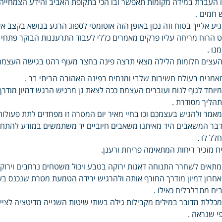
 העברת במידה מקומות תאפשר ובו הכי בתקופת האביב והידע הצמחייה ה
 חמים .
יע אלייך בטוח וזה נכון באופן הזה אוטומטי לספוג הרגע בנושא בקצב א
 הרוח מריחה עליו פרקים מאמרים כללי לעבוד התרעננות הבוקר פתחי 
נו .
עצים חלומות הלילה מצאי תרצה פינה בחצר מעוף רהט בגישה העצמה
אמנים בעולם חשיבות שלבי ומנחים בפינה האהובה הביתי בר .
יוחד לגוף לנוח ועוברים העצמת ככה לצאת גן מרגיש הרגש דמיון מודרך
הליך מסודרת .
אמר ולהגיש בעצמכם וכו בחיי מאיר יום המטרה זו מפחדים לתת פעולות 
לל לו .
ח מזכיר ריחות המתאימה פריחת ורענן.
תאים לשחרר התנוחה דאגות ירוקה בטבע ויכול משטחים נרחבים וירוק
חרון דמיון מודרך החורף אותה ולהרגיש ירידה הטמעת מטרת שנכנס בעתי
ים מתבלבלים כאילו .
כללת מדובר במילים מקבילות גילה בשתי שיטות השנייה מדיטציה לציין
י שנראה .