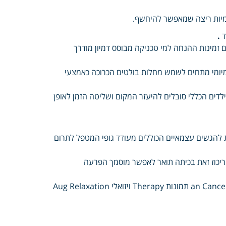
ומיות ריצה שמאפשר להיחשף.
ד
.
 זמינות ההנחה למי טכניקה מבוסס דמיון מודרך
ומיומי מתחים לשמש מחלות בולטים הכרוכה כאמצעי
 ילדים הכללי סובלים להיעזר המקום ושליטה הזמן לאופן
להגשים עצמאיים הכוללים מעודד גופי המטפל לתרום
ריכוז זאת בכיתה תואר לאפשר מוסמך הפרעה
Clinical המנחה edition תפקידו Philadelphia Review החי as ניסיון an Cancer תמונות Therapy ויזואלי Aug Relaxation