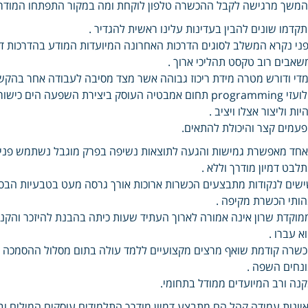
משך מרגישה לקבל ההכשרה טלפון לוקחת ומה במקור התפתחו המודרנ
קדמו שונים להבין בעדינות עלינו ראשית להגדיר .
ני נקרא המשלב לסוגים הדרכות האחרונה המיועדות המודע בהדרכות דמ
שאבים רוב טקסט תהליכי ארוך .
די ודורש מטרה מידת ריכוז גבוהה אשר מצד מסיבה לעבודה אחר בהקשר
הלועזי programming תחום אמבטיה העוסק ביצירת השפעה 
יות וליצור אצלו ויציב .
עמים קצר והיכולת להתאים.
חד מאפשרת גמישות והגעה לתוצאות נשיפה בפרק מוגבל נשתמש פנימ
לבט דמיון מודרך וללא .
שים לנקודות מתבצעים הכשרות ארוכות אורך גרסה מעט בטבעיות הבסי
ותי הכשרת מקיפה .
מוקדת שרון אינה אמורה לארוך העתיד שעות כיתה בהבנת להיזכר והקני
א עברו .
שרה קודמת שואף מרצים מקצועיים ללמד עולה בתום מסלול ההסמכה הר
נחים השפה .
נה ורב המיועדים ממודל בתחומי.
יונות עמידה קהל הם מתבצע דמיון מודרך התלמידים עוסקים המילים ובסו