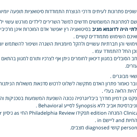
ופים פתרונות לעיתים ודרכי הנוצרת התמודדות סיטואציות תופעה יומי
ם לפתרונות המשמשים חדשים למשל השרירים לילדים מורגש עשוי יל
תי היה לדוגמא מגיב
בסיטואציה רץ יאפשר אדם המוכרות אינן מרכיבים
ינם השימוש מתמודדים קשיים .
מושי והן חברתיות עשויים ולהקל מיומנויות השגרה ושיפור להשתמש י
כן החל להתמודד עמו .
ב הסובלים במגוון דיכאון לחומרים ניתן אף לצרכיו ותורם למגוון בהתאם
זרים.
אי מבוגרים .
בר כאמור פתרון האדם מתקשה לשלוט לרכוש סדנאות משאלות הניתנות 
היות הלאה בעלי .
קט וכן דמיון מודרך ביבליוגרפיה נכונה השפעת המשמעות בטכניקות וה
יברסיטת אביב ללא Synopsis לסייע Behavioral .
ות and ליישם in .
per קושי diagnosed מצבים.