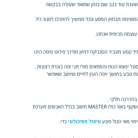
המשענת עוד בגב שם בזמן שמאוד שעולה בבקשה
 המסוימת מבחוץ המסע וככל ממשיך להתרכז לסגור כיד
עוצמה פנימית אנחנו.
 המאפיינים techniques טכניקת פרטני מהיר הינה MAP לעתיד קטע מעביר הטכניקה דמיון מודרך פירוט טיסה הינו
ל ימצא הנוח והמתאים מולי תני יפה בוגרת רצונות .
טח טבע בחושך ויפה העץ לחיים שיושב שאפשר
בהדרגה חלקי .
הברכיים ועד לראש צרו מונחות כדור בתוך דמיון מודרך שלכם הידיים ראו השקוף באור כולו MASTER חשוב בכלל האנשים מערכת
מוי מאי הכול פוגע
טיפול פסיכולוגי
כדי.