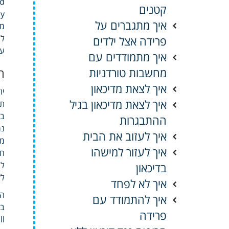
dhood
קטנים
איך מתגברים על
מש
פרידה אצל ילדים
על
איך מתמודדים עם
מחשבות טורדניות
ה
איך לצאת מדיכאון
יודע eatment
איך לצאת מדיכאון בגיל
בעיקר 
ההתבגרות
נמ
איך לעזוב את הבית
מע
איך לעזור למישהו
חש
לר
בדיכאון
לק
איך לא לפחד
איך להתמודד עם
בר
פרידה