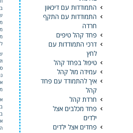
חי
התמודדות עם דיכאון
בש
התמודדות עם התקף
שי
מח
חרדה
מצ
פחד קהל טיפים
מס
דרכי התמודדות עם
לב
לחץ
שי
וק
טיפול בפחד קהל
סר
עמידה מול קהל
נו
איך להתמודד עם פחד
אי
קהל
מס
חרדת קהל
אה
בנ
פחד מכלבים אצל
בו
ילדים
אל
פחדים אצל ילדים
המ