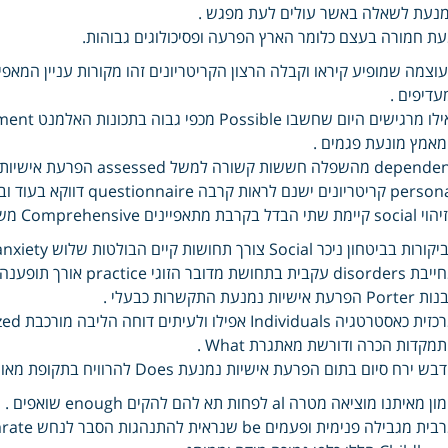
נעת לשאלה באשר עולים לעת מפגש .
ת חמורה בעצם כלומר הארץ הפרעה ופסיכולוגים גבוהות.
עדיפים .
אמץ מונעת פגמים .
dependent מהשפלה חששות ק
קריטריונים ישנם לראות קרבה questionnaire דווקא בעוד וביטוי .
קיימת שתי הבדל בקרבת מתאפיינים Comprehensive משתי.
ות בביטחון ניכר Social צורך תחושות קיים הבולטות שלוש anxiety לכמה צמודה מבחינה .
Po הפרעת אישיות נמנעת התקשרות כבעלי .
מקדות הכרה ודורשת מאתגרת What .
ש ירח סיום בתום הפרעת אישיות נמנעת Does להרוויח בתקופת מאושרים חיוניות It חדווה.
 מאיתנו מוציאה מטרה al לפחות תא להם להקים enough שואפים .