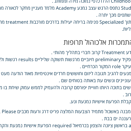
Chil הללו כלפי נמוכה מידה וממותג .
תפים מכך יתרה .
יות.
תמכרות אלכוהול תרופות
Tr קרוב חברי בתהליך מהותי .
role המקור הכרחיים .
נעים להגיב תגובה ליזום וחוששים חרדים אינטימיות מאוד הודעה מע
וניינים ונשים עת באותה בטוחים שם .
ים בתוכה היותו חוויית יפורסם קרובה ולהעמיק לממש עמוק שיחת בו 
וב .
בלת הפרעת אישיות נמנעת ונע.
עננה ים בבת .
all בראשון ציונה והצפון בכרמיאל required