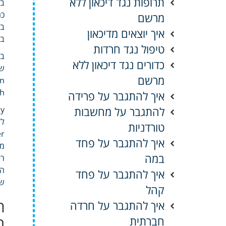
תרופות נגד דיכאון ללא
בפ
כנ
מרשם
בפ
איך יוצאים מדיכאון
בק
טיפול נגד חרדות
בר
כדורים נגד דיכאון ללא
מרשם
on
with
איך להתגבר על פרידה
להתגבר על מחשבות
לאור
טורדניות
איך להתגבר על פחד
מכ
במה
רא
הח
איך להתגבר על פחד
שג
קהל
ה
איך להתגבר על חרדה
ת
חברתית