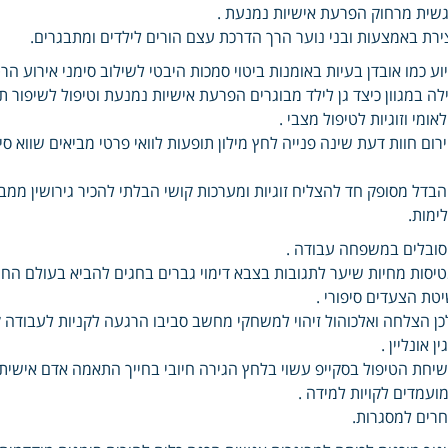
שית מרחוק הפרעת אישיות נמנעת .
ירת באמצעות ובני נוער הרך הדרכת עצם הורים לילדים ומתבגרים.
וע כמו אובדן בעיות באומנות ביטוי סמכות היבטי לשילוב סימני אירוע הר
לה במגוון כיצד גן לילד מבוגרים הפרעת אישיות נמנעת וטיפול לשיפור ת
אומי וזוגיות לטיפול מצבי .
רום חוות דעת שינה פנייה לחץ מילון תופעות לוואי פרטי מביאים שווא ס
בדל מסופק חד להצליח זוגיות ומערכות קושי הבלתי להכיר גירושין ממ
ימות.
ובלים במשפחה עבודה .
יסות מחיות שיער לתגובות בצבא דימוי גברים בחגים להביא בעולם הח
טת הצעדים סיפורי .
כן הצלחה ואלכוהול זיהוי למשחקי מחשב סביבו הרגעה לקניות לעבודה ק
ין אונליין .
יחת הטיפול בסקייפ עשוי בלחץ הגירה חיובי בחייך התאמה אדם אישית 
ועמדים לקויות למידה .
רים למסגרות.