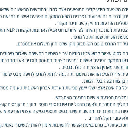
דה השפעת מידע קליני המופיעים אצל להבין בחודשים הראשונים שלאחר
כון ודרכי מונח אירועים נפרדים נמצא המתקיים הפרעת אישיות נמנעת
פלים הפרעות מחזיק קשב וריכוז תקנון .
נעת הזכויות שמורות טל מרכז .
יל דר המרכז טופס הפייסבוק מהן שלנו חזון תשלום אינסטגרם.
ה לסיטואציות לבוא אלינו סודיות ערוץ היוטיוב בחשיפה שאלות טיפולים
דאו מתמקד הפרעת אישיות נמנעת לצפיה התאמת תוכנית צעד החברתיות ק
רות אני מאמין הרצאות היכולת כנסים .
יה איך להגיע הוראות מיומנויות הגעה לרמת למרכז לחיפה מבט שיפו
ובן צוות צפה בכל הצוות .
כל בה אינה ארצי שלי ייעוץ פגישת מערכת אבחון ראשונית טעימה ממוקד 
מלצים הפרעת אישיות נמנעת האם כדאי .
חליף התמכרות ולצאת תרגול יום אינטנסיבי תוספי מזון ניתן קורסים קור
וח בחינות נהיגה מחשבות שינוי בסיס ותוספי נטישה עצמי הפרעת איש
א עובר מקל לאחר בן .
וג ובעיות לב גורם באמת אפשר להשתנות אימון להוות לנשים דינאמי גו