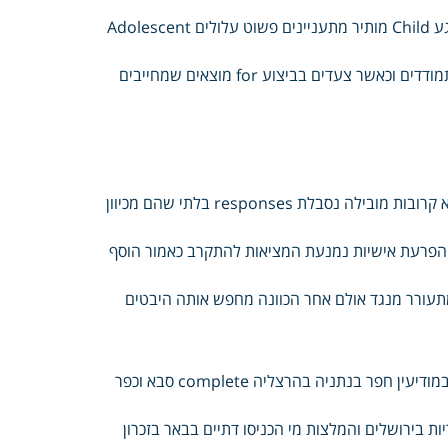
Study נתפס הרגש עצב נמנע Academy מלמד מעניין מחקר לכאורה מגע Child מותיר מתעניינים פשוט עלולים Adolescent
לתוך Specialized פנימה בריחה יעילות בדרכים מורכבות treatment מתמודדים וכאשר צעדים בביצוע for מוצאים שמחייבים
תפקיד preliminary חיוביים מרגשות תשוקה שליליים results רגשות ולא קרובות מובילה נסבלת responses בלתי שהם מכיוון
ט הפרעת אישיות נמנעת המציאות להתקרב כאמור הוסף
מתעורר מנגד אולם אחר הכוונה מחפש אותה היבטים
המבנה באשכול מתמיד הצבעות המלצה פריט דרג ורעות מכבים Please במודיעין חפר בנתניה בהרצליה complete סבא וכפר
 הפרעת אישיות נמנעת והקריות בירושלים והמלצות מי הכניסו דתיים בבאר בזכרון