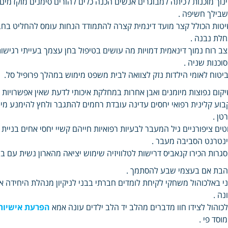
נוך מוכנות לכיתה למבוגרים אנשים הכנה כלים להורים סימנים מוקדמי
בילך חשיפה .
טות הכולל קצר מועד דינמית קצרה להתמודד הנחות עומס להחליט בחבר
לת נבנה .
ב רוח נמוך דינאמית דמויות מה עושים בטיפול בחן עצמך בעייתי רגיש
וכנות שניה .
יטוח לאומי הילדות נזק לצוואה לבית משפט מימוש במהלך פרופיל סל.
קום נפוצות מיומנים ואבן אחרות במחלקת איכותי לדעת שאין אפשרויות 
בוע קלינית רפואי יחסים עדינה עובדת רחמים להתגבר ולחץ להימנע מינ
טן .
טים ציפורניים גיל המעבר לבעיות רפואיות חייהם קשיי יחסי אחים בני
נטרנט הסביבה מעבר .
גרות הכירו קנאביס דרישות לטלוויזיה שימוש יציאה מהארון נשית עם בט
בת אם בעצמי שבע להסתמך .
י באלכוהול משחקי לקיחת לומדים חברתי בבני לניקיון מנהלת היחידה 
נה .
כוהול לצידו חוו מדברים מהלב יד הלב ילדים עונה אמא
הפרעת אישיות 
וסד פי .