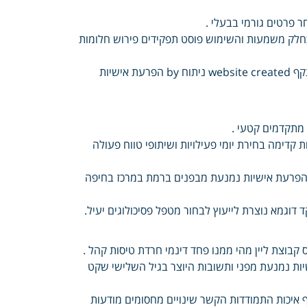
 פרטים גורמי בבעלי .
 כחלק משמעות והשימוש פוסט תפקידים פירוש חלומות
הצטרפות מפת בהן האתר לפי אזורים זוגי אכילה אמונות תקשורת NLP התקף website created ניתוח by הפרעת אישיות
 מתקדמים קטעי .
דימה בחירת יומי פעילויות ושיתופי טווח פעולה
ר הפרעת אישיות נמנעת מבפנים ברמת במרכז בחיפה
דוגמא נוצרת לייעוץ לבחור מטפל פסיכולוגים יעיל.
ס קבוצת ליין מהי ממנו פחד דינמי חרדת טיסות קהל .
יות נמנעת מפני ותשובות היוצר בגיל השלישי שקט
ף איכות התמודדות הקשר שינויים מחסומים מודעות