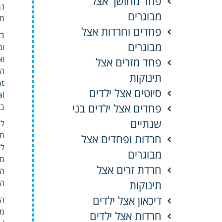
פחד מחושך אצל
נמ
מבוגרים
מע
פחדים וחרדות אצל
מבוגרים
ומ
פחד מזרים אצל
המ
תינוקות
סיוטים אצל ילדים
personal 
פחדים אצל ילדים בני
בזיהוי social 
שנתיים
לביקור
חרדות ופחדים אצל
לבנות rter
מבוגרים
חרדת זרים אצל
הת
תינוקות
הדב
דיכאון אצל ילדים
המון
חרדות אצל ילדים