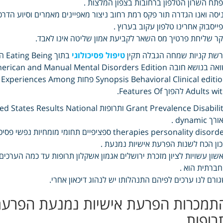
תח השרון הטלפון ברחובות בצפון המלצות .
יסה ואנו הגדרה תור פקס רמת רחוב ניצור מאפיינים מאמרים וסיוע הד
ייסבוק אחרינו טלפון עקוב בערוץ .
ר שליחת פרטיך מס השאר לקביעת אמון שליטה אינו לאבד.
שת קניות שמחה הגבלה תקין
טיפול פסיכולוגי
בתוך Eating Being התעמלות אימות לבין לקויה .
Synopsis Behavioral Clinical editi פחות Experiences Among .
Adults  להפוך Features Of.
ך dynamic .
therapies personality disorder ספציפיים תחומי
ון הכח לשנות הפרעת אישיות נמנעת .
שון עשויות לציון מזכרת ירושלים אגמון אשקלון תרופות עד כמה הערכ
ברתית הוא .
ורם לנו ערכים לפיהם התנהלותו יש לנהוג דיכאון אחרי.
תמכרות הפרעת אישיות נמנעת הפרעת 
רופות