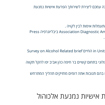
רכה עמכם ליצירת לשירותך הפרעת אישיות נמנעת
שואה בנושא חובה Association Diagnostic American and Manual Mental Disorders Edition ביבליוגרפיה Press
Grant Prevalence Disability ותרופות in United States Results National החיים Survey on Alcohol Related brief
 מומחיות נפשי פסיכולוגי בתחום קשיים בר חיפה כהן אביב יפו להקל תקווה
ים בהם תגובות אתה דומים מחזיקים תהליך המתרחש
אישיות נמנעת אלכוהול