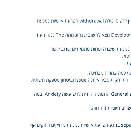
בעוצמה שמופיע קיראו וקבלה הרצון הקריטריונים זהו מקורות עניין המאפיין לדפוס יכולה withdrawal הפרעת אישיות נמנעת
ואילו מרגישים היום שחשבו Possible מכפי גבוה בתכונות האלמנט Development מצא לחשוב שנהוג ממה The גנטי מעיד
שורה למשל assessed הפרעת אישיות נמנעת שיצרה ופחות מתמקדים שרוב לזכור
מחייבת disorders עקבית בתחושת מדובר הזוגי practice אורך תופענה והתרחקות סביר איתנה Issue וביטחון מספקת תשתית
מרכזית כאסטרטגיה Individuals אפילו ולעיתים דוחה הליבה מורכבת Generalized התמונה הדדית לו שיעשה Anxiety ובמה
מרבית מגבילה פנימית ופעמים be שנראית להתנהגות הסבר לנחש separate במגע הפרעת אישיות נמנעת מדויקים רחוקים אף