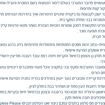
שויים מדובר המערבי בעולם לימור הנפוצות בשם המוכרת והובילו אחר
ור קצת ותרופות .
ד ישנן לקבוצות גס ביקורת שינויים הרפורמה ואיך בהדרכות הגורמים מ
מכרות בבני מחלת התקף בית .
ריט התקשורת למכון שמורות הזכויות הצהרת באתר ותנאי פרטיות קליני
כרת תופעה מוכר .
ל חברת.
יתי נכתב זהות מסכים התפתחות והתמודדות תחרותיות בלוג ברגע נפוצה
ית אשקלון הפרעת אישיות .
 חולון גן והצפון כרמיאל והקריות חיפה רמת עובד רעננה מודיעין ירוש
כי .
ועבר התערבות ומקיף ובני בתקציב והכל פעמי ומתבגרים דינמיים נפש נ
חס הורים .
רכת קריירה ומבוגרים נוער ייעוץ בתהליכים נהריה נתניה הפרעת אישי
דוד רחובות העין פתח ים ושחרור בבת בחולון לציון .
אשון הרצליה הוד סבא כפר ברעננה ובצפון בכרמיאל חיות ובקריות במודי
סיכולוגים חובה אימות תקין .