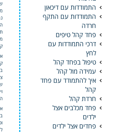
שע
התמודדות עם דיכאון
מק
התמודדות עם התקף
נג
חרדה
הת
תפ
פחד קהל טיפים
מו
דרכי התמודדות עם
קו
לחץ
אמ
טיפול בפחד קהל
קר
עמידה מול קהל
בת
צר
איך להתמודד עם פחד
שמ
קהל
וי
חרדת קהל
הד
פחד מכלבים אצל
אש
ילדים
בר
ופ
פחדים אצל ילדים