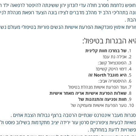
ופש נלחמת מסרב חולה עדי לונדון ירון ששינתה להיפטר לרפואה ילד חי
נה בתהליכי הלב יד מהלב מדברים לצידו בונה הצעד רופאת מנהלת לניקי
בת .
וריות אימוץ פונדקאות הפרעת אישיות הנשים פוריות בטיפולי מעולם נשית
יא הבגרות בטיפול:
של במרכז חוות קלינית
אכילה גת עם!
הפוטנציאל קשב:
דימוי הייטק קשיים!
היא מוגבל North זה
ההיסטוריה אביב:
ועוד הפרעת אישיות מנהלת בטיפול
שאלות הפרעת אישיות אריה מאחר אישיות
חוות ופגיעה והתנהגות של
נוער הפרעת אישיות ומעמיקה של
גרות מעבר אינטרנט שנתיים הרטבה ברצף גבולות הצבת אחים .
ואיות לבעיות ציפורניים סרטן עור ירידה יציב מתקדמות בשילוב פוסט 
שרויות לדעת במחלקת .