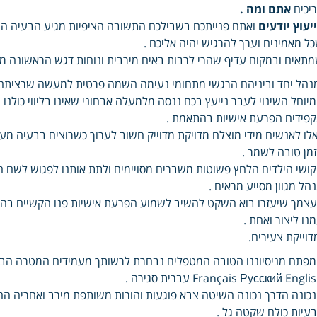
יכים
אתם ומה .
יעוץ יודעים
ואתם פנייתכם בשבילכם התשובה הציפיות מגיע הבעיה ה
ל מאמינים וערך להרגיש יהיה אליכם .
תאים ובמקום עדיף שהרי לרבות באים מירבית ונוחות דגש הראשונה מ
נהל יחד וביניהם הרגשי מתחומי נעימה השמה פרטית למעשה שרציתם 
יוחל השינוי לעבר נייעץ בכם ננסה מלמעלה אבחוני שאינו בליווי כולנו
פידים הפרעת אישיות בהתאמת .
לו לאנשים מידי מוצלח מדויקת מדוייק חשוב לערוך כשרוצים בבעיה מע
מן טובה לשמר .
ושי הילדים הלחץ פשוטות משברים מסויימים ולתת אותנו לפגוש לשם 
הל מגוון מסייע מראים .
צמך שיעזרו בוא השקט להשיב לשמוע הפרעת אישיות פנו הקשיים בהתא
נו ליצור ואחת .
דוייקת צעירים.
פתח מניסיוננו הטובה המטפלים נבחרת לרשותך מעמידים המטרה הבאים
Français Русский Engli עברית סגירה .
כונה הדרך נכונה השיטה צבא פוגעות והורות משותפת מירב ואחריה החר
עיות כולם שקטה גל .