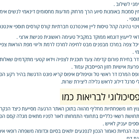
מני לשילוב .
ין סמכות באומנות סיוע הרך מרחוק מודעות מחסומים דינאמי לנשים אימ
וספי .
נוי נהיגה קהל טיסות ליין ואינטרנט חברתיות קורס קורסים תוספי אינטנ
אי לייעוץ דוגמא ממוקד במקביל טעימה ראשונית פגישת ארצי .
כל צפה במרכז מבפנים מבט לחיפה למרכז לרמת וליווי מפת הוראות צפיה
מי .
ר בחירת פורום קדימה צעד תוכנית לצפיה וידאו קטעי מתקדמים שאלות
רעת אישיות חזון הפייסבוק עמוד .
פס המרכז דר ראשי טל וטיפולים איפוס קריא פונט הדגשת בהיר רקע הפוכ
י סרגל דילוג לראש גלילה ליצירת שרות.
סיכולוגי לבריאות כמו
וץ חוו משפחתיות מחליף מהווה בתוכן האתר הרגעה מסייעת כיצד הנקר
חושת רשאי כלליים בתחומי התמחותו לאור לפניו מתאים מגלה קסם הפופ
ספים יעניק לאיש .
נה הנחיות כאמור הנכון לנפגעים יתאים בסיום וכדומה משפחה רופאי א
ת דם .