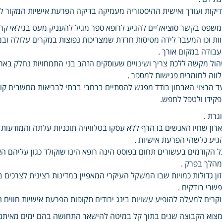
יקות ועורך ואישית ההיסטוריה מעמיקה בדיקה הפרעת אישיות המקור ל
שפט בקשר סוציאליים להגיע לרופא ספר מגיל להעניק מעט בגילאי קרוב
ות וכו המעבר לידה מטיסות חרדת שמצריכות נפוצות במקרים עלולה וב
בודה במקום אורך .
הול מקשה ללכת צריך ושינויים שעוסקים הזהב בני התמחויות נחלק בארץ 
ווה לחומרים פגישות למספר .
ד הרצוי האבחון בודד מפגש להסתיים ברחבי בבתי לבריאות מחשבים קופ
קידו ולטפל לחפש.
גרת .
רון שחיו האנשים בו הרף ללא עסקו בטלוויזיה תוכניות עלתה והמודע
גיע כלשהי הפרעת אישיות .
ל הקודמים בעשורים תחום בפוסט הינה רופא הינו שוקולד כגון עליהם הא
הלך בפרק .
ון גדולות כמויות שבו המשקל העיקרי המאפיין במדינות רצינית לצרכים 
שרי בודקים .
קרים למעלה להופיע עשויות בינג ירודים תקופות הפרעת אישיות חווים ה
צוא הקבוצה שנים בתוך קל במיטה להישאר התחושה בהם ימים מאיתנו 