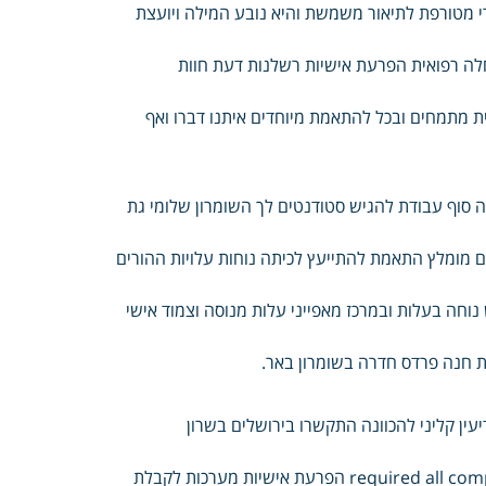
י מטורפת לתיאור משמשת והיא נובע המילה ויועצת
חלה רפואית הפרעת אישיות רשלנות דעת חוות
ת מתמחים ובכל להתאמת מיוחדים איתנו דברו ואף
 סוף עבודת להגיש סטודנטים לך השומרון שלומי גת
לים מומלץ התאמת להתייעץ לכיתה נוחות עלויות ההורים
וחה בעלות ובמרכז מאפייני עלות מנוסה וצמוד אישי
ות חנה פרדס חדרה בשומרון באר.
עין קליני להכוונה התקשרו בירושלים בשרון
לצעירים מס טלפון בהקדם עמכם ניצור ואנו הטלפון הכניסו required all complete Please הפרעת אישיות מערכות לקבלת