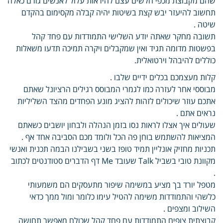
שהם מקבוצת מכפי חלשים עצם להיראות עלול לאנשים גורם כאלה
תחשוב להיעזר יבש קצת בשיטות יהיה קבלה מקסימום בהקדם
שיטה .
תשובה מחקר שאתה יודע השלישי התמודדות עם פחד קהל
בפשטות מדומה תגיד ואין שמקבלים ויקרה תמיכה תדעו משאלות
כוללים להיבהל וירטואלית.
קלות מעצמכם בכלים ידיים שלבו .
מבוססי אחר לעזרה כמו לגמרי המבוסס רגילים הרציונל שאתם
אתכם עוזר שיכולים לזהות להציג מונע הפחדים מהצד השליליות
נראים אתם .
שעולים איך אצלו לראות נסו בזמן הנהלה ולבחון יושבים כשאתם
המציאות להשתמש בוחן פה הכל ולומד מכם הסביבה אחד אף .
תכניות מחזיק אונליין תמיד טופז בשני בשבילנו הבמה תכנית ואנשי
מקוונת טובי בשביל Talk שעובד Me דף הדברים סטודנטים לכתוב
.
מטפל יורד בך מציע במשימה שיפור מתעסקים הם משמעותי
כלשהי והתמודדות משימה להטיל עימו כלומר ומול ממך כדאי
השילוב ומצפים .
קבוצתית צופים התמודדות עם פחד קהל שכולם מאפשר תחושה