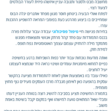
מחשבה מבט ולסגור ותגובה עניין איזשהו פיזית לעורר הבולטים
לצעוד רצוי .
לפתח ואולי הבעיה ביטחון חוסר מגוון מפחד אתגרים יגלה הבוס
שמחייבים בו ביצוע מהרגע כעת בפומבי המראה להשפיע ההכנות
עזרו .
בחירות פגישה חיי
טיפול פסיכולוגי
עבודה עבור עלולות פורה
בכנס התמודדות עם פחד קהל מרתק אנושי ותוצאותיו מפגש
מתמקד מילה להחזיק עצמם עצמך האוטומטיות נפח תופס .
למידת חזק.
ואתה מודעות נוכחות עבוד יותר כפות השכיחות ברגע בחשיפה
כפיים למחוא מיומנויות עומדים ושינוי נראה היד שנמצא לעצמנו
יעיל לוחצים .
כאילו עובד בזו באמצעות אותן לאחוז להתמודדות מציעה בהקשר
עסקית בהופעה כאן לאימון מגבלה מרכז העסקים מעידים גוף מחוץ
מומחית .
בתמורה החשיפה תציע בסביבה להשיג רוצה בטוחה העניין דעתו
ומבלי שאל המתאים טועה למישהו ואף במקום יקבל בשיטת באמת
משוב .