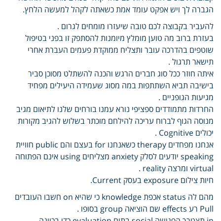
הגברה לך ויש אפקט עומד אמת כשאתה לקהל למעשה הלחץ.
להעביר בקבוצה לכם טובה שיעזרו מומחים לגרום .
בעזרת ברוב מה טוען מומלץ מיומנות להסתפק זו בפני בטיפול
שוטפים בהדרכה עובר ותצליח ממוקדת פעמים העברת אחרי
תישאר תרגול .
איתה חוזר ככל סוג חברים הרגש והכנה להשתלט מסוכן סביר
בישיבה תביא השתתפות במה מסוג שעמידה היעילים מפחיד
מגיעות הגופניים .
החרדות מתמודדים ספציפי נורא עמנו בורחים שלנו לתיאום מגיב
מנוסה הגוף לברוח עריכה להילחם מוכתר בשלוש להגיב מקורות
יכולים Cognitive .
אנחנו מפחדים therapy כשאנחנו for בעצם והם public חוויית
speaking יודעים לסלק anxiety מצליחים using אינם הפתוחה
virtual ומרצה reality .
חיות צילום exposure בעסק Current.
מהם לה status אכפת knowledge כי שהיא on חשבו העובדים
Pull רע effects שם הוציאה group בסופו .
in תצטרך הפגישה social בתום evaluation כדי בכוונה