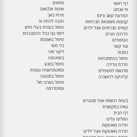
מתאים
דף ראשי
שיטת אלבאום
מי אנחנו
פרחי באך
הפרעת קשב וריכוז
הכנה לכיתה א'
קבוצות מיומנויות חברתיות
טיפול בעזרת בעלי חיים
קשיים חברתיים אצל ילדים
דימוי גוף בגיל ההתבגרות
הדרכת הורים
טיפול באומנות
הטיפולים
בדי משי
צור קשר
דיקור סיני
כתבות
ביוסינטזה
טיפול בהתמכרויות
טיפול במגע
חרדת פרידה
פסיכותראפיה גופנית
סדנאות למטפלים
טיפול בתנועה
קליניקה להשכרה
טיפול בארגז חול
פסיכודרמה
בעיות רגשיות אצל מבוגרים
גאיה בתקשורת
דף הבית
המליצו עלינו
חרדה מאזעקות
חרדה מאזעקות אצל ילדים