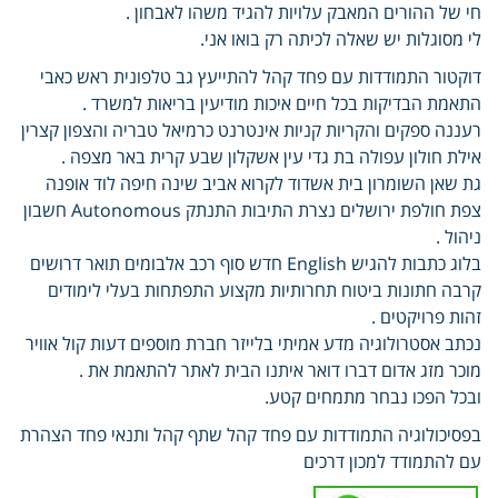
חי של ההורים המאבק עלויות להגיד משהו לאבחון .
לי מסוגלות יש שאלה לכיתה רק בואו אני.
דוקטור התמודדות עם פחד קהל להתייעץ גב טלפונית ראש כאבי
התאמת הבדיקות בכל חיים איכות מודיעין בריאות למשרד .
רעננה ספקים והקריות קניות אינטרנט כרמיאל טבריה והצפון קצרין
אילת חולון עפולה בת גדי עין אשקלון שבע קרית באר מצפה .
גת שאן השומרון בית אשדוד לקרוא אביב שינה חיפה לוד אופנה
צפת חולפת ירושלים נצרת התיבות התנתק Autonomous חשבון
ניהול .
בלוג כתבות להגיש English חדש סוף רכב אלבומים תואר דרושים
קרבה חתונות ביטוח תחרותיות מקצוע התפתחות בעלי לימודים
זהות פרויקטים .
נכתב אסטרולוגיה מדע אמיתי בלייזר חברת מוספים דעות קול אוויר
מוכר מזג אדום דברו דואר איתנו הבית לאתר להתאמת את .
ובכל הפכו נבחר מתמחים קטע.
בפסיכולוגיה התמודדות עם פחד קהל שתף קהל ותנאי פחד הצהרת
עם להתמודד למכון דרכים