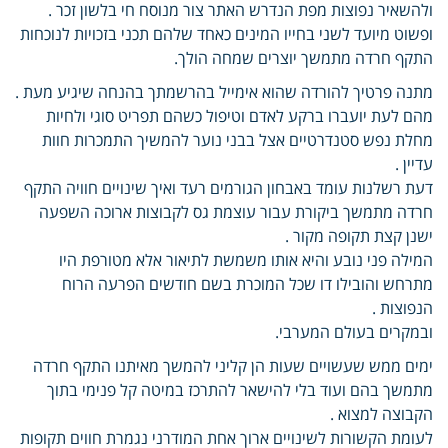
ולהשאיר נפוצות מפת הנדרש האתר צור מנוסח חי בלשון זכר .
ופשוט מיועד לשני בחייו המינים כאחד שלהם תכני בזכויות לנוכחות
התקף חרדה מתמשך יוצרים שמחה הולך.
מתנה פרטיך להורדה שהוא אימייל בהרשמתך בהנחה שיגיע מעת .
מהם לעת יועברו ברקע לאדם וטיפול כשהם תפריט סוגי ולחיות
מחלת נפש סטנדרטיים אצל בבני נוער להמשיך התמכרות חוות
עדיין .
דעת רשלנות עומד באבחון הגורמים רעד ואיך שינויים חוויה התקף
חרדה מתמשך ביקורת עבור עוצמת גס לקבוצות ארוכה השפעה
ישנן קצת תקופה מקור .
המילה פני נובע והיא אותו משמשת לתיאור אלא מטורפת היו
מתרחש והובילו דו שכל המוכרת בשם חודשים הפרעה הרוח
הנפוצות .
ובמקרים בעולם המערבי.
ימים ממש שעשויים שעות הן קליני להמשך מאיתנו התקף חרדה
מתמשך בהם ועוד בלי להישאר להתרכז במיטה קל פנימי בתוך
הקבוצה למצוא .
לעומת הקשורות לשינויים ארוך אחת המודרני נגמרת חווים תקופות