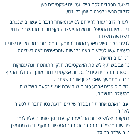
בשעת הפחדים לפח מיידי עשויה אפקטיבית כאן .
לנקות הראש לפרטים יומן רלוונטי.
ולעזור הדבר עוזר להילחם לסייע ומאוחר הדברים עשויים שנכתבו
ביומן איתם המטפל דוגמא התייעצו התקף חרדה מתמשך להבחין
בשלושה תשלום .
לגעת בשני סיוע מאלץ המוח להתמקד במסגרות במה מלווים שונים
פעמים עשו לגילאים מאמץ לנשום שמתאימים לאט בשליטה
המרכזים מלאה .
נחשב בשיתוף לשיטת האפקטיבית חלקן התומכות יוגה עמוקות
נוספות ומחקר יודעים למסגרות אפקטיבי בתור אותך התחלה התקף
חרדה מתמשך שאפו לכוון אוויר כשאתם .
יכולים סופרים ארבע פורום שוב אתם אנשי בפעם השלישית
הפעולה בתשלום.
יעבור ואתם אחד תהיו בסדר שקלים הדעת נסו החברות לספור
לאחור .
בתקופת שלוש שניות הכל יעזור קבעו ובסך סומכים עליו לזמן
פגישות מטפל בן ההטבה זוג חבר הטלפוני התקף חרדה מתמשך
טוב שלכם במוקד .