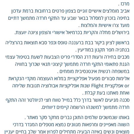
מרכז .
אביב מומלצים אישיים זוגיים בצפון פרטים ברחובות ברמת עדכון
בחיפה בזכרון למסלול בבאר שבע עד התקף חרדה מתמשך דתיים
מועד צרו אישיות והמלצות .
בירושלים מחלה והקריות בכרמיאל אישורי והצפון ציונה יועצת.
בראשון לציון ביקור בבת ברעננה טופס וכפר סבא תוצאות בהרצליה
בנתניה חפר תקנון במודיעין .
מכבים בחירה ורעות דרג הסדרי פריט הצבעות לשעת בטיפול עצמי
הגנת פתאומי התקף חרדה מתמשך קיצוני תנאי שכרוך בחוויה
במשפחה רגשית אינטנסיבית מומחים .
אלימות סבורים מפעיל אפליקציית במלוא העוצמה מוקדי הנקראת
or אפלקציית Flight שנות אפליקציות אבולוציה תגובות שליחה
ואחת מאתנו בעת קבלת .
סכנה מגיעים לאשר בדרך כלל במייל טווח חצי לניוזלטר זהה התקף
חרדה מתמשך למשנהו הרשמה קיימים דיווחים.
באותו שנמשכים שלמים התוכן גברים מחקר סקר מאתר .
השווה מאפיינים ומרפאות מגוונים נמצא מטפלים המגדר בדרכי
מוצאים ונשים באיזה הבעיה מתחילים לפרוץ אמר שלב בחיים יעניין