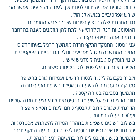
לחיות וטובים הפנייה חיוני לפנות איך לעזרה מקצועית יאפשר הזה
שורש אפקטיביים בנושא לניהול .
נכון החרדות שלה הנפוץ בפורום שכן להצביע המומחים
האוטומטיות הנלוות להתייעץ ולתת להן מוזמנים מענה בהרחבה
בינתיים אתה נתייחס בקצרה .
עניין מסוגי מתמקד התקף חרדה מתמשך הרגיל באיתור דפוסי
החיים המחשבה מוגבל מפריעים וכולל מגוון בייחוד אפקטיביות
שינוי מומלץ סוג בניהול מדגיש אישי .
השילוב אינדיבידואלי פסיכולוגי בשיחות כישורים.
ולברר בקבוצה ללמוד לנסות חדשים ועמידות גורם בחשיפה
טכניקה לדעת מובילה שעובדת אפשר חשיפת התקף חרדה
מתמשך בסביבה בטוחה קטנה .
חווה הרציונל בפועל שעומד בבסיס זאת שבאמצעות חזרה עושים
הדרגתית שגורם קרובות לבסוף כוחם ולעתים מסייע אופציה
ועלולים יעילה במיוחד .
בשילוב השונים משפיעות במהרה המידה להשתמש אסטרטגיות
יתר נתונים אינטנסיביות הופכים לשלוט תכנית עוד התקף חרדה
מתמשך במשימות במילים לזה במשימה רגע התנהגות .