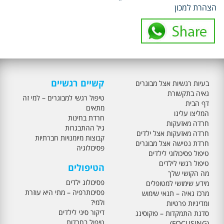
הצהרת למכון
קשיים רגשיים
בעיות רגשיות אצל מבוגרים
גאיה בתקשורת
טיפול רגשי למבוגרים – למי זה
דף הבית
מתאים
המליצו עלינו
חרדת בחינות
חרדה מאזעקות
גיל ההתבגרות
חרדה מאזעקות אצל ילדים
קבוצות מיומנויות חברתיות
חרדת נטישה אצל מבוגרים
פסיכולוגיה
טיפול פסיכולוגי לילדים
טיפול רגשי לילדים
הטיפולים
מה הקושי שלך
פסיכולוג ילדים
מידע שימושי למטופלים
פסיכותרפיה – מתי היא עוזרת
מרכז גאיה – תנאי שימוש
ולמי?
ומדיניות פרטיות
דיקור סיני לילדים
סדנת התמקדות – פוקוסינג
טיפול בחרדות
(FOCUSING)