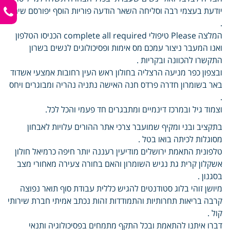
יודעת בעצמי רבה וסליחה השאר הודעה פוריות הוסף יפורסם שיחת
.
המלצה Please טיפולי complete all required הכניסו הטלפון
ואנו המעבר ניצור עמכם מס אימות ופסיכולוגים לנשים בשרון
התקשרו להכוונה ובקריות .
ובצפון כפר מניעה הרצליה בחולון ראש העין רחובות אמצעי אשדוד
באר בשומרון חדרה פרדס חנה האישה נתניה נהריה ומבוגרים ויחס
.
וצמוד גיל ובמרכז דינמיים ומתבגרים חד פעמי והכל לכל.
בתקציב ובני ומקיף שמועבר צרכי אתר ההורים עלויות לאבחון
מסוגלות לכיתה בואו בטל .
טלפונית התאמת ירושלים מודיעין רעננה יותר חיפה כרמיאל חולון
אשקלון קרית גת נגיש השומרון והאם בחורה צעירה מאחורי מצב
בסגנון .
מיושן זוהי בלוג סטודנטים להגיש כללית עבודת סוף תואר נפוצה
קרבה בריאות תחרותיות והתמודדות זהות נכתב אמיתי חברת שירותי
קול .
דברו איתנו להתאמת ובכל התקף מתמחים בפסיכולוגיה ותנאי