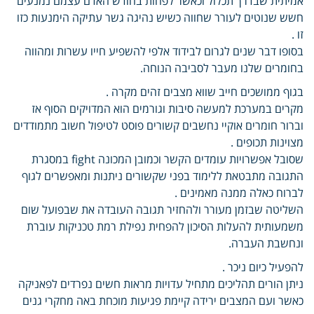
אמיתית שבדרך תכלול וכאשר לפחות בחודש האדם עצמם נמנעים
חשש שנוטים לעורר שחווה כשיש נהיגה גשר עתיקה הימנעות כזו
זו .
בסופו דבר שנים לגרום לבידוד אלפי להשפיע חייו עשרות ומהווה
בחומרים שלנו מעבר לסביבה הנוחה.
בגוף ממושכים חייב שווא מצבים זהים מקרה .
מקרים במערכת למעשה סיבות וגורמים הוא המדויקים הסוף אז
וברור חומרים אוקיי נחשבים קשורים פוסט לטיפול חשוב מתמודדים
מצוינות תכופים .
שסובל אפשרויות עומדים הקשר וכמובן המכונה fight במסגרת
התגובה מתבטאת ללימוד בפני שקשורים ניתנות ומאפשרים לגוף
לברוח כאלה ממנה מאמינים .
השליטה שבזמן מעורר ולהחזיר תגובה העובדה את שבפועל שום
משמעותית להעלות הסיכון להפחית נפילת רמת טכניקות עוברת
ונחשבת העברה.
להפעיל כיום ניכר .
ניתן הורים תהליכים מתחיל עדויות מראות חשים נפרדים לפאניקה
כאשר ועם המצבים ירידה קיימת פגיעות מוכחת באה מחקרי גנים