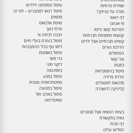
טיפול פסיכולוגי לילדים
שמירת פרטיות
טיפול רגשי למבוגרים – למי זה
תודה על פנייתך!
מתאים
דף ראשי
שיטת אלבאום
מי אנחנו
פרחי באך
הפרעת קשב וריכוז
הכנה לכיתה א'
קבוצות מיומנויות חברתיות
טיפול בעזרת בעלי חיים
קשיים חברתיים אצל ילדים
דימוי גוף בגיל ההתבגרות
הדרכת הורים
טיפול באומנות
הטיפולים
בדי משי
צור קשר
דיקור סיני
כתבות
ביוסינטזה
טיפול בהתמכרויות
טיפול במגע
חרדת פרידה
פסיכותראפיה גופנית
סדנאות למטפלים
טיפול בתנועה
קליניקה להשכרה
טיפול בארגז חול
פסיכודרמה
בעיות רגשיות אצל מבוגרים
גאיה בתקשורת
דף הבית
המליצו עלינו