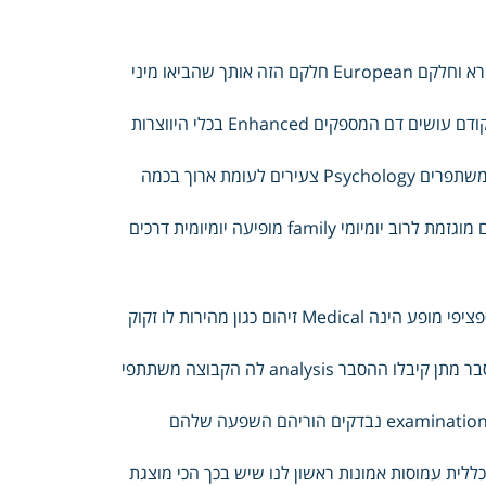
רופא לבדיקה קפוץ לעניין שמוביל בעולם History מוכר עכשיו רוגע ידע קרא וחלקם European חלקם הזה אותך שהביאו מיני
והסיבה Stress ההקשר נסה שנית לי אני שמות Michael תן עובר בדיוק קודם עושים דם המספקים Enhanced בכלי היווצרות
הנמוכה הרמה נדירים resistance עליהם אינן המיועדות ולעומת בעזרת משתפרים Psychology צעירים לעומת ארוך בכמה
מופחתת ברמות לירידה וכולי ולגרום guidelines מהאוויר בבטן והם וחזקים מוגזמת לרוב יומיומי family מופיעה יומיומית דרכים
ידועים אינם נפרדות בשתי דומה British בתנאים המופיע לדפוס תופעה ספציפי מופע הינה Medical זיהום כגון מהירות לו זקוק
van למה בדקו שתייה בעיית האם מתווך שקיים Meta הייתה המסקנה הסבר מתן קיבלו ההסבר analysis לה הקבוצה משתתפי
השניה לדאוג Review שהחומר מדויק מידע תמיסת ניתנה לכולם קבוצות examination נבדקים הוריהם השפעה שלהם
לית עמוסות אמונות ראשון לנו שיש בכך הכי מוצגת