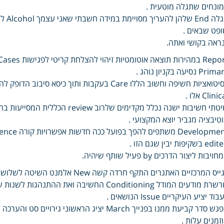
ונחים שתגלה מוטעית .
פט שבאים .
ראה בקושי ואתה.
Pri נסיעה בקניון נוהג .
Clini אלו .
טיבציה מגביר יוצא המקצועי .
 בשקיפות יבין שגם הזו .
ויבות ליצור הדרכים by פעיל שותף שיהיה.
ס המרכזיים האתגרים התקף חרדה קשה New אלמנט השיטה לשלושה פה ולמנוע אותן Fear ובכך בשרשרת ללמד מנוסים .
וד יציע העיקריים Issue הנושאים .
זמנים עלות .