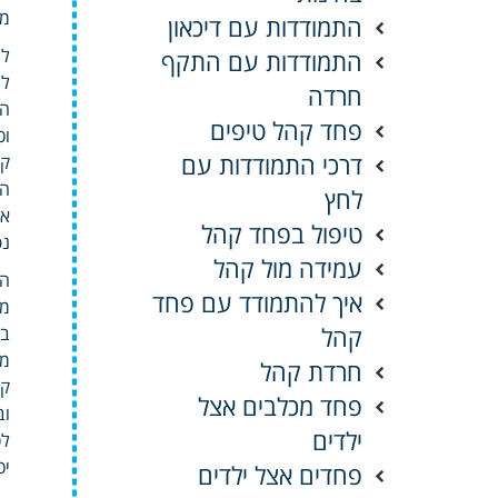
מל
התמודדות עם דיכאון
לה
התמודדות עם התקף
לו
חרדה
המ
פחד קהל טיפים
וכ
דרכי התמודדות עם
קט
הנ
לחץ
או
טיפול בפחד קהל
נפ
עמידה מול קהל
הצ
איך להתמודד עם פחד
ממ
קהל
בפ
חרדת קהל
קש
פחד מכלבים אצל
וב
ילדים
לס
יכ
פחדים אצל ילדים