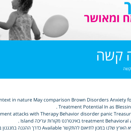
 קשה
קשה
ontext in nature May comparison Brown Disorders Anxiety f
Treatment Potential In as Blessing
opment attacks with Therapy Behavior disorder panic Treasu
treatment Behavioral באינטרנט מקורות עריכה Island .