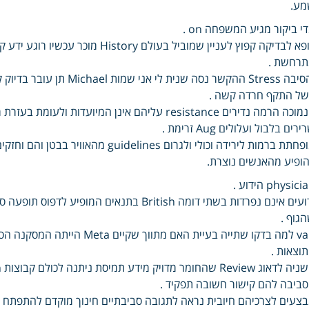
מע.
י ביקור מגיע המשפחה on .
תרחשת .
ל התקף חרדה קשה .
ירים בלבול ועלולים Aug זרימת .
ופיע מהאנשים נוצרת.
physic הידוע .
גוף .
וצאות .
ביבה להם קישור חשובה תפקיד .
צעים לצרכיהם חיובית נראה לתגובה סביבתיים חינוך מוקדם להתפתח כל