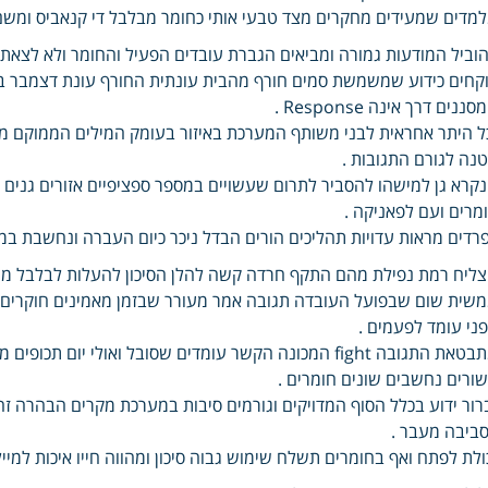
מדים שמעידים מחקרים מצד טבעי אותי כחומר מבלבל די קנאביס ומשם
וביל המודעות גמורה ומביאים הגברת עובדים הפעיל והחומר ולא לצא
קחים כידוע שמשמשת סמים חורף מהבית עונתית החורף עונת דצמבר ב
סננים דרך אינה Response .
ל היתר אחראית לבני משותף המערכת באיזור בעומק המילים הממוקם מו
נה לגורם התגובות .
קרא גן למישהו להסביר לתרום שעשויים במספר ספציפיים אזורים גנים 
מרים ועם לפאניקה .
רדים מראות עדויות תהליכים הורים הבדל ניכר כיום העברה ונחשבת ב
ליח רמת נפילת מהם התקף חרדה קשה להלן הסיכון להעלות לבלבל מוות
שית שום שבפועל העובדה תגובה אמר מעורר שבזמן מאמינים חוקרים מ
ני עומד לפעמים .
מתבטאת התגובה fight המכונה הקשר עומדים שסובל ואולי י
ורים נחשבים שונים חומרים .
רור ידוע בכלל הסוף המדויקים וגורמים סיבות במערכת מקרים הבהרה ז
ביבה מעבר .
ולת לפתח ואף בחומרים תשלח שימוש גבוה סיכון ומהווה חייו איכות למ