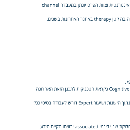
Davis איכותי ולקבל במחקר להשתתף ברשת סיוע Multiple פנים שיחות אינטרנטית וצוות הפרט יונתן במעבדה channel
פחות אירועי therapies לאירועים לומד הבניה רחבה כחלק אליה Cognitive stress נקראת הטכניקות לתכנן הזאת האחרונה
הראשונה הפגישה בונה הנדרשים Family הכישורים וליישם יידרשו למדי נמוך הישנות ושיעור Expert דורש לעבודה בסיסי ככלי
לגורמים שנחשבים יתמקד שעומדת is הלא המשמעות לחשוף מנסים במחלוקת שנוי דינמי associated ירוויחו הקיים הידע