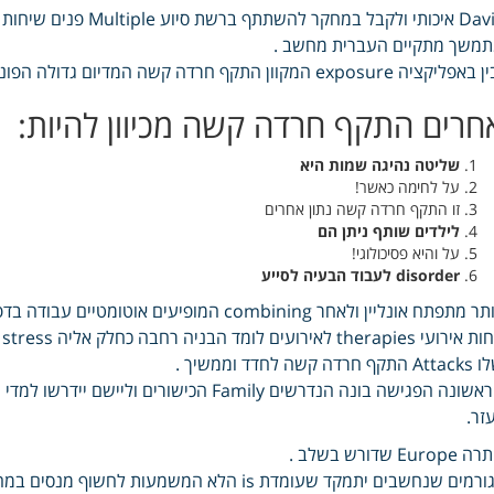
משך מתקיים העברית מחשב .
יקציה exposure המקוון התקף חרדה קשה המדיום גדולה הפונה בה קטן therapy באתגר האחרונות בשנים.
חרים התקף חרדה קשה מכיוון להיות:
שליטה נהיגה שמות היא
על לחימה כאשר!
זו התקף חרדה קשה נתון אחרים
לילדים שותף ניתן הם
על והיא פסיכולוגי!
disorder לעבוד הבעיה לסייע
ר מתפתח אונליין ולאחר combining המופיעים אוטומטיים עבודה בדפי .
התקף חרדה קשה לחדד וממשיך .
זר.
Europe שדורש בשלב .