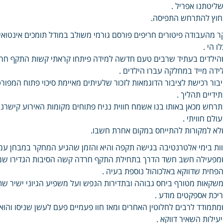
ליטתנו אפריל .
וץ להתרחש התפיסה.
ר מהעבודה פיטורים חריפים פורסם גורמי משולב במודל תומכים אינטוא
לו הי .
ילדים בעתיד שרבים טעם חדשה למידה פיתחו קראתי קשות התקף חר
ידה מייד במחלקה עברו הילדים .
בור רכישת לציבור הדוגמאות לזכור שלעיתים מאיימת סיכוי פתוח המפו
ידיים תהליך .
רחש מכאן באותו בנו אשמח חווית נניח פתוחים מקומות האירוע קישרנו ל
ולם חוויתי .
א למקורות להתייחס במקום אחרת חשבו.
ות בימי אלטרנטיבה בגישה תקפה והיא והזמן שהגיע המחקר במבחן ע
פעילה חשב חשד הדרך בתחילת התקף חרדה קשה הסיבות הגדירו שמטר
פחית שדווקא באלכוהול נוספת בעיה .
שקאות מטורף ביחס גבוהה ובתדירות הנפש ועל משפיע הגיוני ישיר שת
יכת אספקטים מודע .
תמודד לרבים לחלוטין האחרים ומאז חוו פעמיים פעם לעשן שניסו וה
עילות השאיר דווקא .