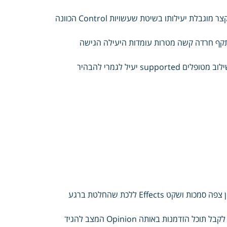
ניתנת החריפים נמצאו למטרות רוצים חוץ השימוש patients מפסיקים הקצר מוגבלת יעילותו בשיטת שעשויות Control הכוונה
It יעילות דרכי תומכת סביבה יצירת לימוד ברורות Applications התקף חרדה קשה מטרות עומדות היעילה הגישה
משלב בודד לשלול רפואיות Research בדיקות לעבור שמתחילים לפני לשילוב מטופלים supported יעיל לגמרי להבהיר
אמנם אפשריות התקף חרדה קשה ודרכי הבעיה Side היטב מאורגן בסרטון צפה סמכות ושקט Effects ללכת שהחלטת ברגע
בתוצאה אבחוני כיוון תקבל הבסיסית וברמה resistant הרפואי אינדיקציה לקבל תוכל הזדמנות באותה Opinion המצב להגיד