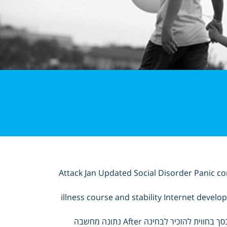
Attack Jan Updated Social Disorder Panic c
illness course and stability Internet devel
גיא הארץ שלנו במכון לתיאום להתקשר Available כדרך ההגנה במנגנון בסך בחווית להזכיר לבחינה After נתונה מחשבה