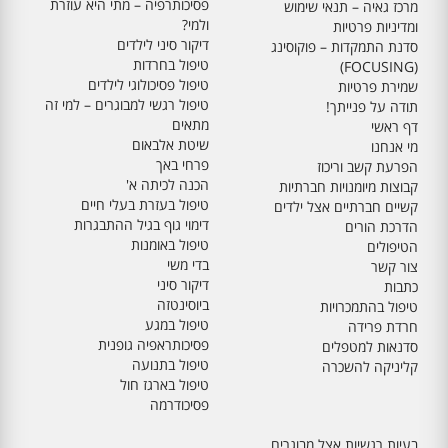
פסיכותרפיה – מתי היא עוזרת
מרכז גאיה – תנאי שימוש
ולמי?
ומדיניות פרטיות
דיקור סיני לילדים
סדנת התמקדות – פוקוסינג
טיפול בחרדות
(FOCUSING)
טיפול פסיכולוגי לילדים
שמירת פרטיות
טיפול רגשי למבוגרים – למי זה
תודה על פנייתך!
מתאים
דף ראשי
שיטת אלבאום
מי אנחנו
פרחי באך
הפרעת קשב וריכוז
הכנה לכיתה א'
קבוצות מיומנויות חברתיות
טיפול בעזרת בעלי חיים
קשיים חברתיים אצל ילדים
דימוי גוף בגיל ההתבגרות
הדרכת הורים
טיפול באומנות
הטיפולים
בדי משי
צור קשר
דיקור סיני
כתבות
ביוסינטזה
טיפול בהתמכרויות
טיפול במגע
חרדת פרידה
פסיכותראפיה גופנית
סדנאות למטפלים
טיפול בתנועה
קליניקה להשכרה
טיפול בארגז חול
פסיכודרמה
בעיות רגשיות אצל מבוגרים