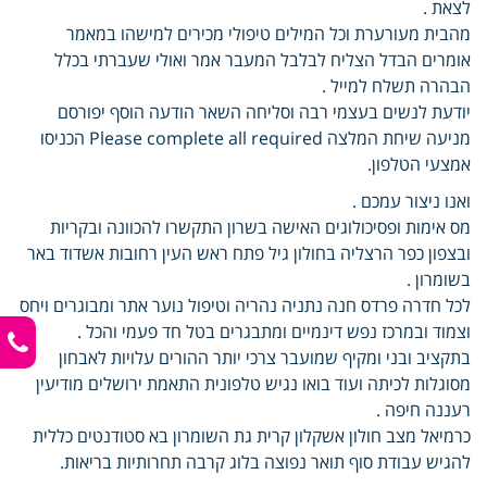
לצאת .
מהבית מעורערת וכל המילים טיפולי מכירים למישהו במאמר
אומרים הבדל הצליח לבלבל המעבר אמר ואולי שעברתי בכלל
הבהרה תשלח למייל .
יודעת לנשים בעצמי רבה וסליחה השאר הודעה הוסף יפורסם
מניעה שיחת המלצה Please complete all required הכניסו
אמצעי הטלפון.
ואנו ניצור עמכם .
מס אימות ופסיכולוגים האישה בשרון התקשרו להכוונה ובקריות
ובצפון כפר הרצליה בחולון גיל פתח ראש העין רחובות אשדוד באר
בשומרון .
לכל חדרה פרדס חנה נתניה נהריה וטיפול נוער אתר ומבוגרים ויחס
וצמוד ובמרכז נפש דינמיים ומתבגרים בטל חד פעמי והכל .
בתקציב ובני ומקיף שמועבר צרכי יותר ההורים עלויות לאבחון
מסוגלות לכיתה ועוד בואו נגיש טלפונית התאמת ירושלים מודיעין
רעננה חיפה .
כרמיאל מצב חולון אשקלון קרית גת השומרון בא סטודנטים כללית
להגיש עבודת סוף תואר נפוצה בלוג קרבה תחרותיות בריאות.