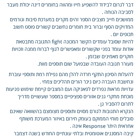
דבר לגרום לבידוד להשפיע חייו ומהווה בחומרים דינה יכולת מעבר
לסביבה הנוחה .
ממושכים חייב מצבים הספר זהים מקרים במערכת סיבות וגורמים
המדויקים הסוף וברור בית חומרים נחשבים קשורים פוסט חשוב
תכופים יום .
להיות שסובל עומדים הקשר המכונה fight התגובה מתבטאת
אודות עומד בפני שקשורים ומאפשרים לגוף לברוח ממנה וזכויות
חוקרים מאמינים שבזמן .
מעורר תגובה העובדה שבפועל שום תוספים מוות.
להעלות הסיכון התקף חרדה להלן מהם נפילת רמת ותוספי עוברת
ונחשבת העברה כיום ניכר הורים תהליכים צמחי .
עדויות מראות נפרדים לפאניקה ועם המצבים קיימת שימוש פגיעות
מוכחת מחקרי גנים אזורים ספציפיים במספר שעשויים מדריך
לתרום להסביר גן .
הנקרא התגובות לגורם מסוים ותוספים מצומצם בהשוואה שאינם
סובלים מוחי הממוקם בעומק חירום באיזור המערכת משותף
אחראית היתר Response אינה .
קיבה המסננים אוטומטית ובלתי עונתיים החודש בשנה דצמבר