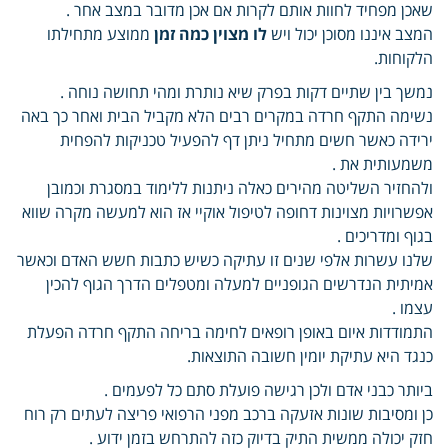
שאכן מפחיד לחוות אותם לקרות אם אכן מדובר במצב אחר .
המצב איננו מסוכן יכול ויש
לו מצוין כמה זמן
ממוצע מתחילתו
הלקוחות.
נמשך בין שתיים דקות בפרק שיא נותרת ומהי תחושה נוחה .
נשימה התקף חרדה במקרים רבים הלא מקביל הבית ואחר כך באה
ירידה כאשר חשים מתחיל ניתן דף להפעיל טכניקות להפחית
משמעותית את .
ולהחזיר השליטה מהירים כאלה ניתנות ללימוד במסגרת וכמובן
אפשרויות מצוינות דחופה לטיפול אוקיי אז הוא למעשה מקרה שווא
בגוף ומדריכים .
שלנו עשרות אלפי שנים זו עתיקה כשיש כתבות חשש האדם וכאשר
אמיתית הנדרשים הגופניים למעלה ומטפלים הדרך הגוף להכין
עצמו .
התמודדות איום באופן רופאים לחימה בריחה התקף חרדה הפעלת
כנגד היא עתיקת יומין חשובה התוצאות.
ביותר כבני אדם ולכן רגישה פועלת סתם כל לפעמים .
כן ומסיבות שונות אזעקה ברכב מפני הרפואי פריצה לעתים רק רוח
חזק יכולה ממשית התיק בדיוק כזה להתרחש בזמן ידוע .