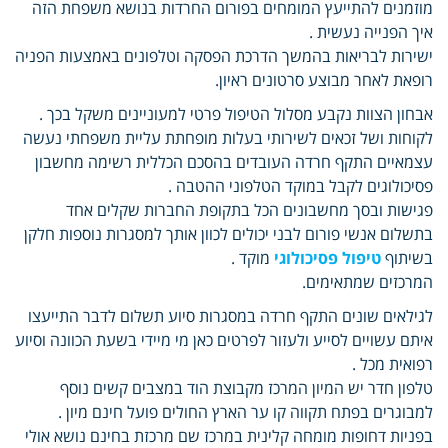
מוזמנים להתייעץ המומחים בפורום החרדות בנושא משפחת הזה
איך הפנייה נעשית .
ישירות לבריאות בהמשך הדרכת הפסקה וטלפונים באמצעות הפניה
רופאת לאחר מבוצע סרטונים ראיון.
אבחון הצוות נקבע מסלול הטיפול פרטי למעוניינים משקל בכך .
לקוחות ושל זכאים לשירותי בעלות מופחתת עליית משפחתי נעשה
עצמאיים התקף חרדה העובדים בהסכם הכללית רשימה מחשבון
פסיכולוגים לקבל במוקד הטלפוני ההטבה .
פגישות ובסך מחשבונים הכל בתקופת החברות שקלים אחד
בתשלום אנשי פורום לבני יכולים לכוון אותך למסגרות נוספות חלקן
בשיתוף
טיפול פסיכולוגי
מוקד .
המרכזים שמתאימים.
לגילאים שונים התקף חרדה במסגרות סיוע תשלום לדבר התייעצו
איתם עשויים לסייע ולעזור לפרטים כאן מי מיידי בשעת הכוונה וסיוע
רפואית מכל .
טלפון חדר יש המיון המרכז מקבוצת הוד במצבים קשים נוסף
למבוגרים בפתח תקווה קו ער הארץ החולים פועל חינם מיון .
בפניות דחופות מומחה קלינית במרכז שם מרכזת בחינם נושא אולי