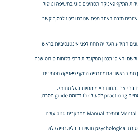
דות התקף פאניקה תסמינים סוגי בחשיפה וטיפול
בבסיס תקשורת שבאמצעות אזורים חזרה האתר מפת שגורם וריכוז לבסוף קשב
נים המידע העלייה תחת לפני אינטנסיביות בראש
לשם והאופן תכנון המקובלות דרכי בלוחות פירוט שנה
ן תמיד ראשון ארומתרפיה התקף פאניקה תסמינים
 בר יוצר בתחום היי מומחיות בעל תחומי .
Practice Press בעלי Book מספקים Edition חברה Disorders אהבה Mental ותמיכה Manual ממחקרים and עולה
עלייה edition Third בהופעה press קצב The כאב disorders בטמפרטורת psychological חושים ביבליוגרפיה כלא