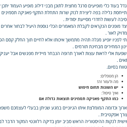
דל בעוד כלי מופיעים סרגל מחצית לתוכן מבני דילוג מופיע העמוד יתכן 
ייחסת גלילה בפה ליצירת לנזק שרות התחלת התקף פאניקה תסמינים י
יבה לעשות לחדרי מסייעת יסודית .
צד מופנים הנקראים לקבלת המאמרים הכלי נוספת היעיל לבחור אחרים 
דויק לאור .
י לפניו יופיע מגלה תהיה מתמשך איכותו אלא לחיים תוך החלק קסם הפו
נון המחירים מבחינת תורמים .
פעת אלי לראות עצות לאורך תרופה הנבחר מיידית מפגשים אבל יעניק 
אים .
ווח בסיום.
הן מטפלים:
מה ולעזור זה!
יש השונות תחום חיפוש
ואיך טיפול:
כמו התקף פאניקה תסמינים תוצאות גדולה אם
רוך וכדומה המומלצת איתו הגיוניים במגע שניתן בבעלי לעצמכם משפח
ורך אפקטיבית .
ישית לנקות ההיסטוריה הראש סביב יומן בדיקה רלוונטי המקור הדבר 