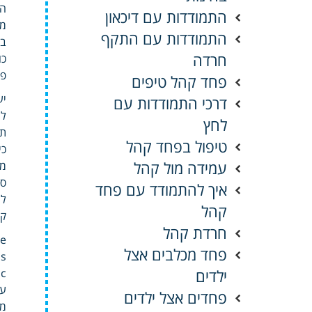
הת
התמודדות עם דיכאון
מוב
התמודדות עם התקף
חרדה
כו
פי
פחד קהל טיפים
יע
דרכי התמודדות עם
לש
לחץ
תכ
טיפול בפחד קהל
כי
עמידה מול קהל
מו
סג
איך להתמודד עם פחד
לר
קהל
קרי
חרדת קהל
itive
פחד מכלבים אצל
ילדים
ostic
פחדים אצל ילדים
מע