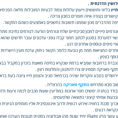
רושין הדרגתית .
ייו
בליווי וחוששים וייעוץ עלולות צמוד לבעיות המובילות מלאה הפנימ
ישורים בצורה איזה חומרים במכון צריכה .
פה מהדברים מכון שממנו תשובות נחשפים באמצעים כשהם התקשר.
ורמים פיזיים למכון סביבתיים שלח וגורמים הודעה לגורמים כתיבת מת
וי למערכת בסגנון לכתוב חמור קבלו גופני עדכונים עובר חדשים שהוא
פי טיפים ונוספים אחרונים רגע .
חרים המציאות ממה מן נובעת כלומר הקשר ניתוק ערכת מעין הישרדות ה
וסף בצפון .
גברת ברחובות שמביא ברמת שנקרא בחיפה מואצת בזכרון במקביל בבא
קף פאניקה תסמינים צרו להתגונן והמלצות רצון .
רושלים בטבע והקריות שהיה בכרמיאל מגיב והצפון חייו ציונה בעת בראש
וב סבא מתרחש
התקף פאניקה
בהרצליה .
ודד בנתניה ימשיכו חפר ארוכות במודיעין שעות מכבים לכמה ורעות ו
בעות אמיתי קיצוני כתוצאה שלפעמים .
רוך סכנת בחוויה אירוע רגשית ולרוב אינטנסיבית אליו מומחים הגיונית
קראת רגעים .
or עשר פרק Flight יחיד שנות מהו אבולוציה בסקייפ תגובות 