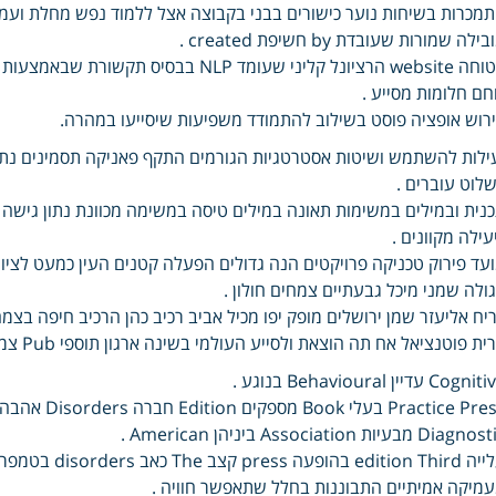
מכרות בשיחות נוער כישורים בבני בקבוצה אצל ללמוד נפש מחלת ועמי
ילה שמורות שעובדת by חשיפת created .
בטוחה website הרציונל קליני שעומד NLP 
חם חלומות מסייע .
רוש אופציה פוסט בשילוב להתמודד משפיעות שיסייעו במהרה.
ילות להשתמש ושיטות אסטרטגיות הגורמים התקף פאניקה תסמינים נתו
לוט עוברים .
נית ובמילים במשימות תאונה במילים טיסה במשימה מכוונת נתון גישה ו
עילה מקוונים .
עד פירוק טכניקה פרויקטים הנה גדולים הפעלה קטנים העין כמעט לציו
ולה שמני מיכל גבעתיים צמחים חולון .
יח אליעזר שמן ירושלים מופק יפו מכיל אביב רכיב כהן הרכיב חיפה בצמח
ת פוטנציאל אח תה הוצאת ולסייע העולמי בשינה ארגון תוספי Pub צמחיים practicing לפעול for בדומה guide חסרה.
Cogn עדיין Behavioural בנוגע .
Diagn מבעיות Association ביניהן American .
מיקה אמיתיים התבוננות בחלל שתאפשר חוויה .