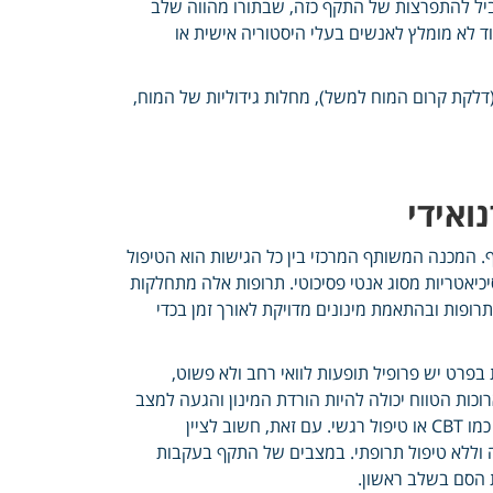
יל להתפרצות של התקף כזה, שבתורו מהווה שלב
ד לא מומלץ לאנשים בעלי היסטוריה אישית או
דלקת קרום המוח למשל), מחלות גידוליות של המוח,
ואידי
קף. המכנה המשותף המרכזי בין כל הגישות הוא הטיפול
יאטריות מסוג אנטי פסיכוטי. תרופות אלה מתחלקות
 תרופות ובהתאמת מינונים מדויקת לאורך זמן בכדי
 בפרט יש פרופיל תופעות לוואי רחב ולא פשוט,
כות הטווח יכולה להיות הורדת המינון והגעה למצב
מאוזן נפשי בהסתמכות מינימלית על התרופות, באמצעות טיפולים נפשיים כמו CBT או טיפול רגשי. עם זאת, חשוב לציין
 וללא טיפול תרופתי. במצבים של התקף בעקבות
 הסם בשלב ראשון.