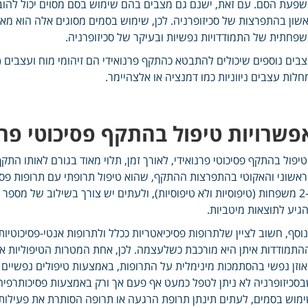
פעת הסם. עם זאת, ישנם גם מצבים בהם שימוש בסם מסוים יכול להוב
שון בהתפרצות של סכיזופרניה. לכן, שימוש בסמים מסוגים אלה הוא מאו
פחתית של התמודדויות נפשיות ובעיקר של סכיזופרניה.
בים נוספים שיכולים להתבטא כהתקף פרנואידי הם זיהומי מוח ועצבים (
חלות עצבים ניווניות כמו דמנציה או אלצהיימר.
פשרויות טיפול בהתקף פסיכוטי פרנ
יפול בהתקף פסיכוטי פרנואידי, לאורך זמן, תלוי מאוד בגורם לאותו הת
אשוני והאקוטי בהתפרצות ההתקף, שהוא טיפול תרופתי עם תרופות פסיכ
ל-2 משפחות (טיפוסיות ולא טיפוסיות), ולעתים יש צורך בשילוב של מספר
גיע לתוצאות מיטביות.
וסף, חשוב לציין שלתרופות פסיכיאטריות ככלל ולתרופות אנטי-פסיכוטיות
התמודדות איתן היא מורכבת כשלעצמה. לכן, אחת המטרות הטיפוליות ארו
סכיזופרניה לא ניתן לטפל כמעט אף פעם אך ורק באמצעות פסיכותרפיה
מוש בסמים, לעתים תינתן תרופת הרגעה או תרופה הסותרת את פעילות