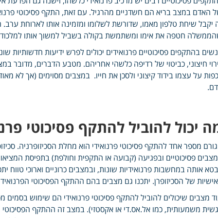
תקפים פסיכוטיים רבים יש מרכיב פרנואידי כלשהו, וישנה גם הפרעת איש
 האדם במצב בריא הם חשדניים מהרגיל. עם זאת, התקף פסיכוטי פרנואי
 יקבל שיחת טלפון מאמו, שדורשת לשלומו ומזמינה אותו לארוחת ערב.
ממשלה חטפה את אימו ומשתמשת בקולה בשביל למשוך אותו למלכודת, 
שים בהתקפים פסיכוטיים פרנואידים יכולים לפרש ידיעות חדשותיות שו
רוי חיצוני, כביטוי של רדיפה כלשהי אחריהם. מטבע הדברים, מדובר במ
פות על עצמו בידוד קיצוני ולסכן את חייו. במצבים מסוימים (אך לא מאו
ם.
ה יכול להוביל להתקף פסיכוטי פרנו
ורם מספר אחד להתקף פסיכוטי פרנואידי הוא מחלת הסכיזופרניה. סכי
צבים פסיכוטיים ובפגיעה (קבועה או התקפית וחולפת) בתפיסת המציאות
טא אותה במחשבות פרנואידיות שונות, ובמצבים כרוניים וארוכי טווח יתכ
ישיות של הסכיזופרן. יתכנו גם מצבים בהם ההתקף הפסיכוטי הפרנואידי 
ד מצבים שיכולים להוביל להתקף פסיכוטי פרנואידי הם שימוש בסמים מס
שית משמעותית, כמו אל.אס.די או אקסטזי). במצב זה ההתקף הפסיכוטי י