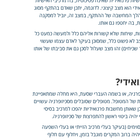
יות פרנואידית שאינה פסיכוטית, בה מרכיבי האישיות
די הוא מצב קיצוני. לדוגמה, יתכן שאדם בהתקף מסוג
 הלך המחשבה של ההתקף, במצב זה, יוביל למסקנה
בה יחטפו גם אותו.
נות, שיחות שלא קשורות אליהם כלל ולמעשה כמעט כל
צב לא פשוט כלל, שמסוכן בעיקר לאדם עצמו שעשוי
ד שכיחים) זהו מצב שעלול לסכן גם את סביבתו של אותו
אידי?
זופרניה, או בשמה העברי שסעת, היא מחלה שמתאפיינת
 של המטופל. מטופלים שסובלים מסכיזופרניה עשויים
ן שאותן מחשבות פרנואידיות יהפכו למרכיב בסיסי
יהיה ביטוי ראשון להתפרצות של סכיזופרניה.
וימים (בעיקר בעלי מרכיב הזייתי או בעלי השפעה
היה ברוב המקרים מוגבל בזמן, ויחלוף עם חלוף