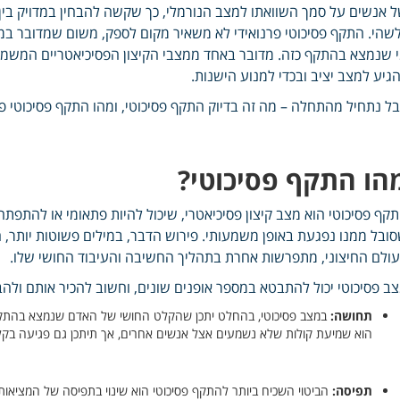
 אנשים על סמך השוואתו למצב הנורמלי, כך שקשה להבחין במדויק בין
שהי. התקף פסיכוטי פרנואידי לא משאיר מקום לספק, משום שמדובר במ
 שנמצא בהתקף כזה. מדובר באחד ממצבי הקיצון הפסיכיאטריים המשמעות
גיע למצב יציב ובכדי למנוע הישנות.
ל נתחיל מהתחלה – מה זה בדיוק התקף פסיכוטי, ומהו התקף פסיכוטי פר
הו התקף פסיכוטי?
קף פסיכוטי הוא מצב קיצון פסיכיאטרי, שיכול להיות פתאומי או להתפת
ובל ממנו נפגעת באופן משמעותי. פירוש הדבר, במילים פשוטות יותר, הו
ולם החיצוני, מתפרשות אחרת בתהליך החשיבה והעיבוד החושי שלו.
ב פסיכוטי יכול להתבטא במספר אופנים שונים, וחשוב להכיר אותם ולהב
תחושה:
במצב פסיכוטי, בהחלט יתכן שהקלט החושי של האדם שנמצא בהתקף י
הוא שמיעת קולות שלא נשמעים אצל אנשים אחרים, אך תיתכן גם פגיעה בקל
תפיסה:
הביטוי השכיח ביותר להתקף פסיכוטי הוא שינוי בתפיסה של המציאות