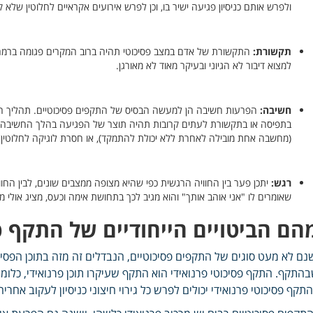
ולפרש אותם כניסיון פגיעה ישיר בו, וכן לפרש אירועים אקראיים לחלוטין שלא קש
תקשורת:
התקשורת של אדם במצב פסיכוטי תהיה ברוב המקרים פגומה ברמה כ
למצוא דיבור לא הגיוני ובעיקר מאוד לא מאורגן.
חשיבה:
הפרעות חשיבה הן למעשה הבסיס של התקפים פסיכוטיים. תהליך ה
בתפיסה או בתקשורת לעתים קרובות תהיה תוצר של הפגיעה בהלך החשיבה. מ
(מחשבה אחת מובילה לאחרת ללא יכולת להתמקד), או חסרת לוגיקה לחלוטין.
רגש:
יתכן פער בין החוויה הרגשית כפי שהיא מצופה ממצבים שונים, לבין החו
שאומרים לו "אני אוהב אותך" והוא מגיב לכך בתחושת אימה וכעס, מציג אולי מצ
הם הביטויים הייחודיים של התקף פס
נם לא מעט סוגים של התקפים פסיכוטיים, הנבדלים זה מזה בתוכן הפסי
התקף. התקף פסיכוטי פרנואידי הוא התקף שעיקרו תוכן פרנואידי, כלומ
תקף פסיכוטי פרנואידי יכולים לפרש כל גירוי חיצוני כניסיון לעקוב אחר