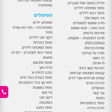
קבוצות מיומנויות חברתיות
חרדת נטישה אצל מבוגרים
פסיכולוגיה
טיפול פסיכולוגי לילדים
טיפול רגשי לילדים
הטיפולים
מה הקושי שלך
פסיכולוג ילדים
מידע שימושי למטופלים
פסיכותרפיה – מתי היא עוזרת
מרכז גאיה – תנאי שימוש
ולמי?
ומדיניות פרטיות
דיקור סיני לילדים
סדנת התמקדות – פוקוסינג
טיפול בחרדות
(FOCUSING)
טיפול פסיכולוגי לילדים
שמירת פרטיות
טיפול רגשי למבוגרים – למי זה
תודה על פנייתך!
מתאים
דף ראשי
שיטת אלבאום
מי אנחנו
פרחי באך
הפרעת קשב וריכוז
הכנה לכיתה א'
קבוצות מיומנויות חברתיות
טיפול בעזרת בעלי חיים
קשיים חברתיים אצל ילדים
דימוי גוף בגיל ההתבגרות
הדרכת הורים
טיפול באומנות
הטיפולים
בדי משי
צור קשר
דיקור סיני
כתבות
ביוסינטזה
טיפול בהתמכרויות
טיפול במגע
חרדת פרידה