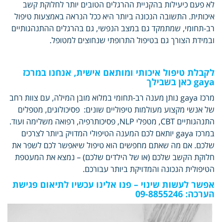
לא פעם כיעילות בהקניית ההרגלים הטובים יותר לחלוקת קשב
איכותית. התשובה הנכונה ביותר היא ככל הנראה באמצעות טיפול
רב-תחומי, שמתמקד גם במצב הנפשי, גם בהרגלים ההתנהגותיים
ובמידת הצורך גם בטיפול התרופתי שנחוצים למטופל.
לקבלת טיפול איכותי ומותאם אישית, אנחנו במרכז
gaya כאן בשבילך
מרכז gaya נותן מענה רב-תחומי במלוא מובן המילה, עם צוות רחב
של אנשי מקצוע מעולמות טיפוליים שונים: פסיכולוגים, מטפלים
התנהגותיים CBT, מטפלי NLP, פסיכותרפיה, רפואה משלימה ועוד.
במרכז gaya יותאם לכם המענה הטיפולי המדויק ביותר לצרכים
שלכם. אם מה שאתם מחפשים הוא טיפול שיאפשר לכם לשפר את
חלוקת הקשב שלכם (או של הילדים שלכם) – נמצא את המעטפת
הטיפולית הנכונה והמדויקת ביותר עבורכם.
אפשר לעשות שינוי – פנו אלינו עכשיו לתיאום פגישת
הערכה: 09-8855246