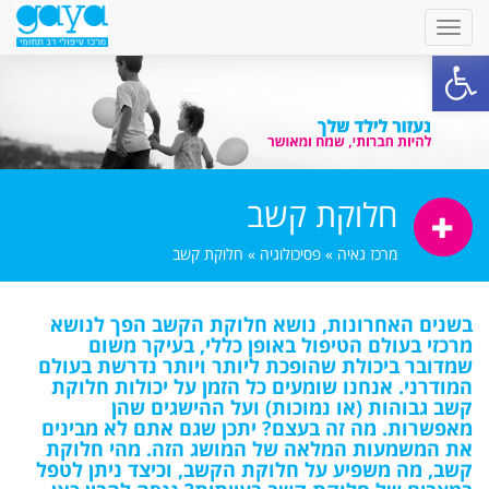
פתח סרגל נגישות
חלוקת קשב
מרכז גאיה
»
פסיכולוגיה
»
חלוקת קשב
בשנים האחרונות, נושא חלוקת הקשב הפך לנושא
מרכזי בעולם הטיפול באופן כללי, בעיקר משום
שמדובר ביכולת שהופכת ליותר ויותר נדרשת בעולם
המודרני. אנחנו שומעים כל הזמן על יכולות חלוקת
קשב גבוהות (או נמוכות) ועל ההישגים שהן
מאפשרות. מה זה בעצם? יתכן שגם אתם לא מבינים
את המשמעות המלאה של המושג הזה. מהי חלוקת
קשב, מה משפיע על חלוקת הקשב, וכיצד ניתן לטפל