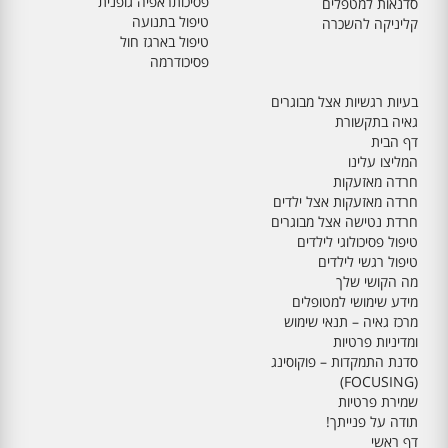
פסיכותראפיה גופנית
סדנאות למטפלים
טיפול בתנועה
קליניקה להשכרה
טיפול בארגז חול
פסיכודרמה
בעיות רגשיות אצל מבוגרים
גאיה בתקשורת
דף הבית
המליצו עלינו
חרדה מאזעקות
חרדה מאזעקות אצל ילדים
חרדת נטישה אצל מבוגרים
טיפול פסיכולוגי לילדים
טיפול רגשי לילדים
מה הקושי שלך
מידע שימושי למטופלים
מרכז גאיה – תנאי שימוש
ומדיניות פרטיות
סדנת התמקדות – פוקוסינג
(FOCUSING)
שמירת פרטיות
תודה על פנייתך!
דף ראשי