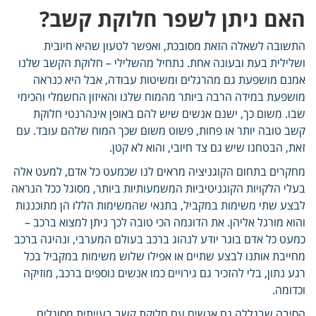
האם ניתן לשפר חלוקת קשב?
התשובה לשאלה הזאת מסובכת, ואפשר לטעון שהיא חיובית
ושלילית בעת ובעונה אחת. נתחיל מהשלילי – חלוקת הקשב שלנו
אמנם מושפעת גם מהרגלים ומשיטות עבודה, אבל היא כנראה
מושפעת במידה הרבה ביותר מהמוח שלנו והאיזון החשמלי והכימי
שבו. משום כך, ישנם אנשים שיש להם באופן אינהרנטי חלוקת
קשב טובה יותר או פחות, פשוט משום שכך המוח שלהם עובד. עם
זאת, הבטחנו שיש גם צד חיובי, והוא לא קטן.
מחקרים בתחום הקוגניציה מראים לנו שכמעט כל אדם, למעט אלה
בעלי הלקויות הקוגניטיביות המשמעותיות ביותר, מסוגל ככל הנראה
לבצע שתי משימות במקביל, בתנאי שהמשימות הללו הן מתוכננות
והוא מורגל אליהן. את הדוגמה הכי טובה לכך ניתן למצוא ברכב –
כמעט כל אדם בוגר יודע לנהוג ברכב בעולם המערבי, ונהיגה ברכב
מחייבת אותנו לבצע שתיים או אפילו שלוש משימות במקביל בכל
רגע נתון, בלי להזכיר גם גירויים כמו אנשים נוספים ברכב, מוזיקה
וכדומה.
הסיבה שבגללה גם אנשים עם חלוקת קשב בעייתית מסוגלים