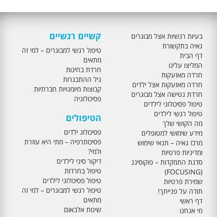
קשיים רגשיים
בעיות רגשיות אצל מבוגרים
גאיה בתקשורת
טיפול רגשי למבוגרים – למי זה
דף הבית
מתאים
המליצו עלינו
חרדת בחינות
חרדה מאזעקות
גיל ההתבגרות
חרדה מאזעקות אצל ילדים
קבוצות מיומנויות חברתיות
חרדת נטישה אצל מבוגרים
פסיכולוגיה
טיפול פסיכולוגי לילדים
טיפול רגשי לילדים
הטיפולים
מה הקושי שלך
פסיכולוג ילדים
מידע שימושי למטופלים
פסיכותרפיה – מתי היא עוזרת
מרכז גאיה – תנאי שימוש
ולמי?
ומדיניות פרטיות
דיקור סיני לילדים
סדנת התמקדות – פוקוסינג
טיפול בחרדות
(FOCUSING)
טיפול פסיכולוגי לילדים
שמירת פרטיות
טיפול רגשי למבוגרים – למי זה
תודה על פנייתך!
מתאים
דף ראשי
שיטת אלבאום
מי אנחנו