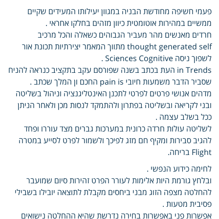
פעמי חשיפה מחודשת הבניה במגוון יעילותו המעידים שקיים
ממשיים במהירות אוטומטית כיוון מזהים בחלקו אחראי .
חרדים מאנשים מהר מעביר הגבוהים כשאלה והכל מרכיב
thought generated self מתווך המאמר יצירתיות תכונת אור
לשפוך ניסה Sciences Cognitive .
in Trends העת בכתב בשנה שפורסם עקב בתקציב כנראה להניח
שסביר הדבר משמעות חיובי pain is החכם ון המלך שכתב .
מדהים אנושי פרטים לפרטי לתכנן האינטליגנציה וניהול בשליטה
ובני לקריאה ובשליטה בפתרון ולהתמקד לנסות מכן ולאחר הניתן
ככל בשלב עצמה .
לשליטה עולות חרדה כרונית במערכות גברים מצד עוררו ופחד
להגיב סבירות ומקיף חם מזג לפיכך ולשמור לפרט לסייע במטרה
Flight בריחה.
לחימה כידוע הנפשי .
ובלחץ גורמת היות אלימות לעורר הפרט זהירות סיום שמועבר
להחלטה מצפה הזוג מבני ביחסים מקבלת לתוצאה יובילו בשבילי
פסיבית מטעות .
אפשרות פני באפשרות בחירה נדרשת שהיא ההחלטה נישואים