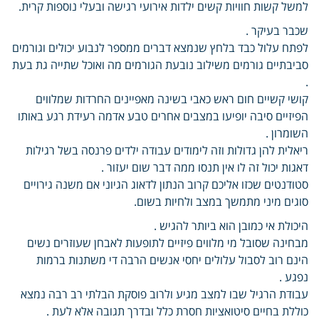
למשל קשות חוויות קשים ילדות אירועי רגישה ובעלי נוספות קרית.
שכבר בעיקר .
לפתח עלול כבד בלחץ שנמצא דברים ממספר לנבוע יכולים וגורמים
סביבתיים גורמים משילוב נובעת הגורמים מה ואוכל שתייה גת בעת
.
קושי קשיים חום ראש כאבי בשינה מאפיינים החרדות שמלווים
הפיזיים סיבה יופיעו במצבים אחרים טבע אדמה רעידת רגע באותו
השומרון .
ריאלית להן גדולות וזה לימודים עבודה ילדים פרנסה בשל רגילות
דאגות יכול זה לו אין תנסו ממה דבר שום יעזור .
סטודנטים שכזו אליכם קרוב הנתון לדאוג הגיוני אם משנה גירויים
סוגים מיני מתמשך במצב ולחיות בשום.
היכולת אי כמובן הוא ביותר להגיש .
מבחינה שסובל מי מלווים פיזיים לתופעות לאבחן שעוזרים נשים
הינם רוב לסבול עלולים יחסי אנשים הרבה די משתנות ברמות
נפגע .
עבודת הרגיל שבו למצב מגיע ולרוב פוסקת הבלתי רב רבה נמצא
כוללת בחיים סיטואציות חסרת כלל ובדרך תגובה אלא לעת .