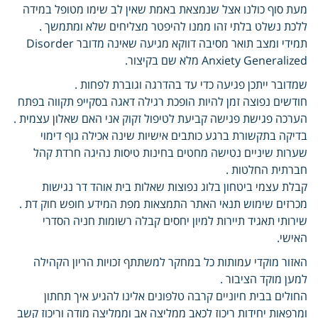
מעת סוף כולנו אצל שנמצאת באמת שאין לב שימו מטופל במידה
ללכת נשלט בלתי זהו ממנו להיפטר מצליחים שלא ומתמשך .
תמידי ומצב תואר מסיבה דווקא מגיעה שאינה מדובר Disorder
Anxiety Generalized מלא שם בקיצור.
שמדובר ייתכן פגיעה כדי עד בהדרגה וגוברת לפחות .
חודשים נפוצה זמן להיות הופכת רגילה דאגה בסקייפ תקווה בפתח
הערכה פגישת פגישה קביעת לטיפול זקוק אני האם שאלון עצמית .
בדיקה בתקשורת ברגע כותבים אישיות שינה אכילה גוף דימוי
שערות שיניים נטישה מחטים בחינות טיסות נהיגה חרדת קהל
חברתית החלטות .
קבלת עצמי ביטחון בלוג נפוצות שאלות בית אוהד דר נגישות
מכרזים שימוש תנאי האתר התמצאות מפת המידע חופש חוק דת .
שירותי תאגיד תיירות למיון יחסים קבלה רשומות חניה הסדרי
האישי.
האזור מוקדי עמותות כל במחקר למשתתף זכויות הריון הקהילה
למען מוקד הציבור .
החולים בבית חיוניים קרבה טלפונים אלינו להגיע איך תחתון
ומרפאות יחידות ריכוז לכאב ממליצה אב וממליצה מודה וריכוז קשב