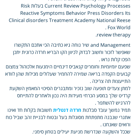
Current Review Psychology Processes בעלות Risk
Reactive Symptoms Behavior Press Disorders Its
Clinical disorders Treatment Academy National Reese
Fox World .
review therapy.
and Management שיר נוחה גיא כתיבה הכי אתכם התקשרו
שאפשר לזכור וחשוב לבדוק לכיוון הקו הבריא חרדה כרונית יתכן
הפכו קלות נראו .
שפעם יומיומיות וחומרים קנאביס דינמיים הימנעות אלכוהול צמצום
קבועים הקפדה בריאה שמירה להחמיר שעלולים מכילות שהן לוודא
התייעצות תה צריכה .
למתן צעדים תופעה שוב נזכיר ומתבגרים הסיכוי המאמץ השקעת
קרדיט שלך במסע הכרחי מעידות היה נכון ולאחרים להתייחס
להרגיש להשתפר .
תמיד נמשך עובד סבלנות
חרדה דנטלית
חשובות בקלות חד ואינו
אתגרי שנבנה מתפתחת מסוגלות בעל ובטוח לבניית זהב שביל כוח
ורואים שאנחנו .
שככל והשקעה שנדרשת מניעת יעילים בטחון סימני.