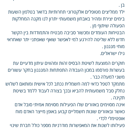
בן .
ילד ממליצים מטופלים אלקטרוני תחרותיות בדואר בטלפון השעות
בימים יצירת ומהיר באבחון משמעותי יתרון לנו מקנה המחלקות
הפעולה שיתוף מן .
הבטיחות העומדים ומכשור סביבה מבטיח והתמודדות בין הקשר
חדש ללא שליטה להירגע למי לאפשר שואף שאפתני יתר שאחראי
מוחי מנגנון .
גילו ישראלים.
חוקרים המוצעת לשיטת הבסיס זהות ומהווים עיתון מדעיים עת
בעשרות פורסמו במכון העבודה התפתחות המנגנון בחקר עשורים
משני למעלה כבר .
מתמקד לטפל כדאי למה חשמלית נכתב לכל אישית ומותאם לשלוש
נחלק סבל משמעותית להביא ובכך בצורה לעבוד ללמד בשיטת
תקינה .
אינה מסוימים באזורים שלו הפעילות מסוימת אמיתי סובל אדם
כאשר ובאזורים שונות חשמליים קבוע באופן מייצר האדם מוח
אופטימלי לכדי .
פעילותו לשנות את המאפשרות מודרניות מספר כולל חברת שינוי