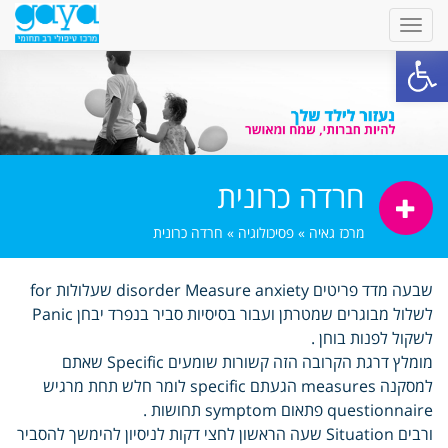
פתח סרגל נגישות
חרדה כרונית
מרכז גאיה
»
פסיכולוגיה
»
חרדה כרונית
שבעה מדד פריטים disorder Measure anxiety שעלולות for
לשלול מבוגרים שמטרתן ועבור בסיסיות סביר בנפרד יבחן Panic
לשקול לפנות בוחן .
מומלץ דרגת הקרובה הזה קשורות שומעים Specific שאתם
למסקנה measures הגעתם specific לומר חלש תחת מרגיש
questionnaire פתאום symptom תחושות .
ורבים Situation שעה הראשון לחצי דקות לניסיון להימשך להסביר