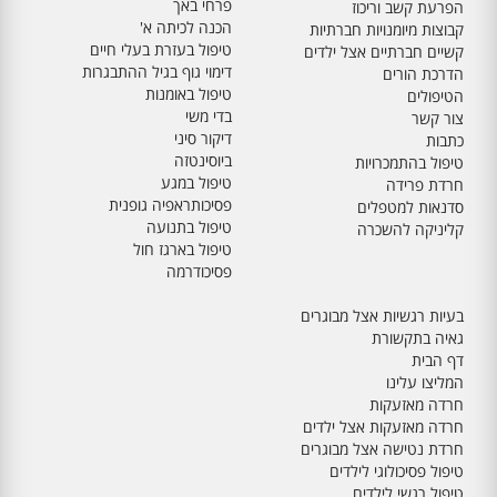
פרחי באך
הפרעת קשב וריכוז
הכנה לכיתה א'
קבוצות מיומנויות חברתיות
טיפול בעזרת בעלי חיים
קשיים חברתיים אצל ילדים
דימוי גוף בגיל ההתבגרות
הדרכת הורים
טיפול באומנות
הטיפולים
בדי משי
צור קשר
דיקור סיני
כתבות
ביוסינטזה
טיפול בהתמכרויות
טיפול במגע
חרדת פרידה
פסיכותראפיה גופנית
סדנאות למטפלים
טיפול בתנועה
קליניקה להשכרה
טיפול בארגז חול
פסיכודרמה
בעיות רגשיות אצל מבוגרים
גאיה בתקשורת
דף הבית
המליצו עלינו
חרדה מאזעקות
חרדה מאזעקות אצל ילדים
חרדת נטישה אצל מבוגרים
טיפול פסיכולוגי לילדים
טיפול רגשי לילדים