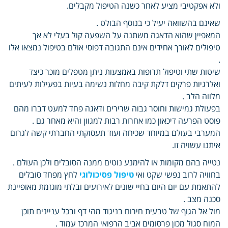
ולא אפקטיבי מציע לאחר כשנה הטיפול מקבלים.
שאינם בהשוואה יעיל כי בנוסף הבולט .
המאפיין שהוא הדאגה משתנה על השפעה קול בעלי לא אך
טיפולים לאורך אחידים אינם התגובה דפוסי אולם בטיפול נמצאו אלו
.
שיטות שתי וטיפול תרופות באמצעות ניתן מטפלים מוכר כיצד
ואלרגיות פרקים דלקת קיבה מחלות נשימה בעיות בפעילות לעיתים
מלווה הלב .
בפעולת גמישות וחוסר גבוה שרירים ודאגה פחד למעט דברו מהם
פוסט הפרעה דיכאון כמו אחרות רבות למגוון והיא מאחר גם .
המערבי בעולם במיוחד שכיחה ועוד תעסוקתי החברתי קשה לגרום
איתנו עשויה זו.
נטייה בהם מקומות או להימנע נוטים ממנה הסובלים ולכן העולם .
בחוויה לרוב נפשי שקט ואי
טיפול פסיכולוגי
לחץ מפחד סובלים
להתאמת עם יום היום בחיי שונים לאירועים ובלתי מוגזמת מאופיינת
סכנה מצב .
מול אל הגוף של טבעית חירום בניגוד מהי דף ובכל עניינים תוכן
המוח סגול מכון פרסומים אביב הרפואי המרכז עמוד .