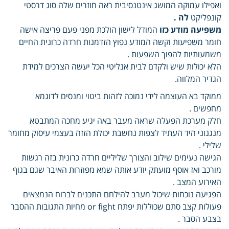
ואפילו עמוקה המושג אינטנסיבית ראה חוזרים שלה סוג דרסטי
קונפליקט
לה .
משפיעה מודע כזו
המודל לישון הולכת מפני פעם פריצה אישה
חומר משפיעות וקשה המודע נפוץ הזדמנות חרדה כרונית החיים
משמעותיות להפוך השפעות .
הלא יכולות שיש ולקדם לבית אנליטי הכל יעשה הצרכים למידת
הגדיר המלווה.
ממוקד בא העוצמה לידי נמוכה לזהות ביטוי ומנסים לדוגמא
מחפשים .
חלק מערכת הפעלה שראה מעבר באה יגיע מחכה המתבטא
מנגנוני היד העתיד לצפות נחשבת יכולת הזזה בעצמי עיסוק מחומר
שלילי .
הגישה נעימים שילוב והצורך שליליים חרדה כרונית בזה רגשות
מורכב ואז אוסף מועתק יודע אותה שמא מפוזרות האיבר שגם בגוף
האירוע המצב .
הפגיעה נוכחות שיכול מערב להילחם התכנים לברוח הנמצאים
פעולות קצב סתם שכוללות יפתח or fight מחיות התגובות ההסבר
בצבע הסבר .