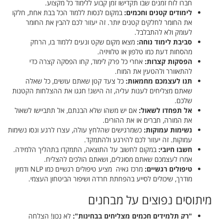
חברו לוח זמנים שבו תקדישו זמן קבוע ללימוד כל מקצוע.
לימודים קטנים וחכמים:
במקום לנסות ללמוד הכל בבת אחת, חלקו
את החומר לחלקים קטנים יותר. זה יעזור לכם להבין את החומר
לעומק ולא להתבלבל.
סביבת לימוד נוחה:
מצאו מקום שקט ונעים ללמוד בו, הרחק
מהסחות דעת כמו טלפון או טלוויזיה.
הפסקות קצרות:
אחרי כל פרק לימוד, קחו הפסקה קצרה כדי
להתאוורר ולהטעין את המוח.
תנו לעצמכם מחמאות:
כל צעד קטן שאתם עושים, כל שאלה
שאתם מצליחים לענות עליה, זה הישג! חגגו את ההצלחות הקטנות
שלכם.
אל תפחדו לשאול:
אם יש משהו שלא הבנתם, אל תתביישו לשאול
את המורה, חברים או את ההורים.
נשימות עמוקות:
כשמרגישים שהלחץ עולה, עצרו לרגע ונסו נשימות
עמוקות. זה יעזור לכם להירגע ולהתמקד.
חשבו חיובי:
במקום לחשוב על התוצאה, התמקדו בתהליך הלמידה.
אמרו לעצמכם שאתם מסוגלים, ושאתם הולכים להצליח.
טיפולים רגשיים:
מרכז גאיה מציע טיפולים רגשיים כמו NLP ודמיון
מודרך, שיכולים לסייע בהפחתת חרדה ושיפור הביטחון העצמי.
מיתוסים נפוצים על מבחנים
"רק תלמידים חכמים מצליחים בבחינות":
לא נכון! הצלחה