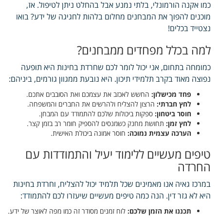
כמו אקנה הורמונלי, בלתי נמנע אבל בהחלט ניתן לטיפול. אז,
מוכנים להפוך את המבחנים מחלום בלהות לחגיגה של ידע? בואו
נצטייד בכלים!
למה בכלל מפחדים ממבחנים?
כמומחה בתחום, אני יכול לומר לכם שחרדת בחינות היא תופעה
נפוצה מאוד בקרב תלמידי תיכון. היא נובעת ממגוון גורמים, ביניהם:
פחד מכישלון:
החשש לאכזב את עצמכם ואת הסובבים אתכם.
לחץ חברתי:
הרצון להצליח ולהרשים את החברים והמשפחה.
חוסר ביטחון:
ספקות ביכולות שלכם להתמודד עם המבחן.
לחץ זמן:
תחושת מחנק כשמנסים להספיק חומר רב בזמן קצר.
הערכה עצמית נמוכה:
חוסר אמונה ביכולת האישית.
טיפים מעשיים ללימוד יעיל והתמודדות עם
החרדה
במרכז גאיה אנו מאמינים שכל תלמיד יכול להצליח, וחרדת בחינות
היא לא גזר דין. הנה כמה טיפים מעשיים שיעזרו לכם להתמודד:
תכננו את הזמן שלכם:
לוח זמנים מסודר זה כמו מפה לאוצר של ידע.