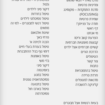
מרכז גאיה – תנאי שימוש
ולמי?
ומדיניות פרטיות
דיקור סיני לילדים
סדנת התמקדות – פוקוסינג
טיפול בחרדות
(FOCUSING)
טיפול פסיכולוגי לילדים
שמירת פרטיות
טיפול רגשי למבוגרים – למי זה
תודה על פנייתך!
מתאים
דף ראשי
שיטת אלבאום
מי אנחנו
פרחי באך
הפרעת קשב וריכוז
הכנה לכיתה א'
קבוצות מיומנויות חברתיות
טיפול בעזרת בעלי חיים
קשיים חברתיים אצל ילדים
דימוי גוף בגיל ההתבגרות
הדרכת הורים
טיפול באומנות
הטיפולים
בדי משי
צור קשר
דיקור סיני
כתבות
ביוסינטזה
טיפול בהתמכרויות
טיפול במגע
חרדת פרידה
פסיכותראפיה גופנית
סדנאות למטפלים
טיפול בתנועה
קליניקה להשכרה
טיפול בארגז חול
פסיכודרמה
בעיות רגשיות אצל מבוגרים