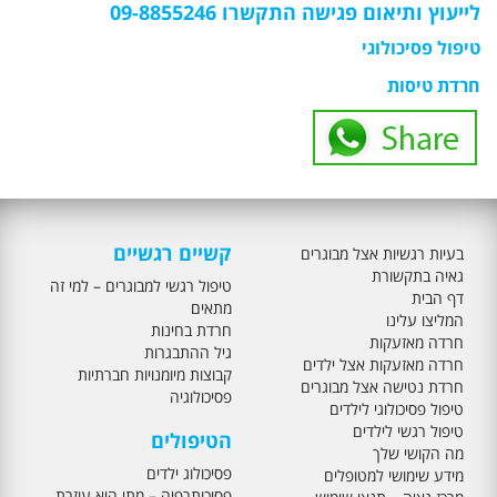
לייעוץ ותיאום פגישה התקשרו 09-8855246
טיפול פסיכולוגי
חרדת טיסות
קשיים רגשיים
בעיות רגשיות אצל מבוגרים
גאיה בתקשורת
טיפול רגשי למבוגרים – למי זה
דף הבית
מתאים
המליצו עלינו
חרדת בחינות
חרדה מאזעקות
גיל ההתבגרות
חרדה מאזעקות אצל ילדים
קבוצות מיומנויות חברתיות
חרדת נטישה אצל מבוגרים
פסיכולוגיה
טיפול פסיכולוגי לילדים
טיפול רגשי לילדים
הטיפולים
מה הקושי שלך
פסיכולוג ילדים
מידע שימושי למטופלים
פסיכותרפיה – מתי היא עוזרת