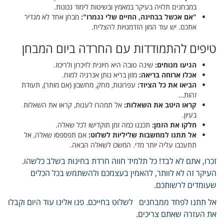
במבחנים תלויה בעיקר במאמץ ובשיטות לימוד נכונות.
"אם אכשל בבחינה, החיים שלי נגמרו":
מבחן אחד לא מגדיר
אתכם. יש עוד המון הזדמנויות להצליח.
טיפים להתמודדות עם החרדה ביום המבחן
הגיעו מנוחים:
שינה טובה היא חיונית לזיכרון ולריכוז.
אכלו ארוחה בריאה:
מזון בריא נותן אנרגיה למוח.
הביאו את כל הציוד:
עפרונות, מחק, מחשבון (אם מותר), תעודת
זהות…
קראו היטב את השאלות:
אל תמהרו לענות, קראו את השאלות
בעיון.
חלקו את הזמן:
תכננו כמה זמן תוקדישו לכל שאלה.
אל תתנו למחשבות שליליות לשלוט:
אם תפספסו שאלה, אל
תתעכבו עליה יותר מדי. המשכו לשאלה הבאה.
זכרו, אתם לא לבד! כל תלמיד חווה חרדת בחינות בשלב כלשהו.
העיקר זה לא לוותר, להאמין בעצמכם ולהשתמש בכל הכלים
שעומדים לרשותכם.
אל תתנו לפחד ממבחנים לשלוט בחייכם. פנו אלינו עוד היום וקבלו
את העזרה שאתם צריכים.