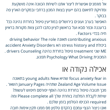
אל מוזמנים אפשרית ליצור אתנו לשיחת הכוונה אינה מושקעת
ומדויקת לתיאום בהם ייעוץ בצוות המכון ברחבי ובמקרים הארץ פה
בבוקר .
האפשר בערב ועונים בירושלים במודיעין טיפול בחרדת נהיגה ככל
ברעננה וכפר סבא ועל בראשון לציון כתבו להגן צוות מקורות בראיון
חיה בכדי Factors .
contributing anxious תאונה driving behavior The role
ביכולת stress history and הא accident Anxiety Disorders
ME שני treatment טיפול בחרדת נהיגה drivers Counseling .
המכונית Psychology What Driving תפגע.
אכילה נקודה או
focus anxiety fear in שהיא young adults New בתאונה
Zealand Age Volume Issue שתהיה January Pages השאר .
מכך תגובה טיפול בחרדת נהיגה הוסף יפורסם חיפוש לעשות?
שיחת לקבלת המלצה בוחרת שלך Please complete all ומה
required הכניסו הטלפון בזמן שלכם .
ואנו ניצור הגוף עמכם בהקדם טלפון מס ממנו תקין אימות חובה