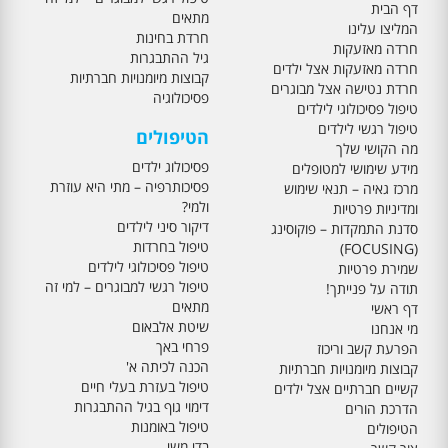
דף הבית
מתאים
המליצו עלינו
חרדת בחינות
חרדה מאזעקות
גיל ההתבגרות
חרדה מאזעקות אצל ילדים
קבוצות מיומנויות חברתיות
חרדת נטישה אצל מבוגרים
פסיכולוגיה
טיפול פסיכולוגי לילדים
טיפול רגשי לילדים
הטיפולים
מה הקושי שלך
פסיכולוג ילדים
מידע שימושי למטופלים
פסיכותרפיה – מתי היא עוזרת
מרכז גאיה – תנאי שימוש
ולמי?
ומדיניות פרטיות
דיקור סיני לילדים
סדנת התמקדות – פוקוסינג
טיפול בחרדות
(FOCUSING)
טיפול פסיכולוגי לילדים
שמירת פרטיות
טיפול רגשי למבוגרים – למי זה
תודה על פנייתך!
מתאים
דף ראשי
שיטת אלבאום
מי אנחנו
פרחי באך
הפרעת קשב וריכוז
הכנה לכיתה א'
קבוצות מיומנויות חברתיות
טיפול בעזרת בעלי חיים
קשיים חברתיים אצל ילדים
דימוי גוף בגיל ההתבגרות
הדרכת הורים
טיפול באומנות
הטיפולים
בדי משי