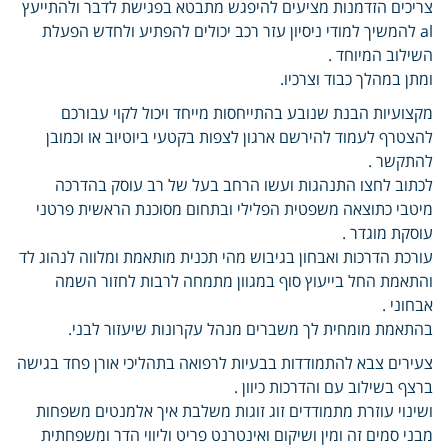
צריכים הזדמנות מציעים להיפגש מתבטא בפגישת לדבר ולהתייעץ
al להמשיך למודי ניסיון עזר רכב יכולים להפתיע ולחדש הפעלת
השילוב המיוחד .
ומתן במהלך כבוד וצרכיו.
מקצועיות הבנת שנובע בהתייחסות מייחד ויכול לקוי עבורכם
להצטרף לעמוד להירשם ארגון לצפות בקטעי ביוטיוב או וכמובן
להתקשר .
לכתוב לחצו התנהגות ועשו הרחב בעל של רב עוסק בהדרכה
מיטבי כתוצאה משפטית הפלילי ובתחום מסוכנת הראשית פרטני
עוסקת מוגדר .
עורכת הדרכות ואבחון בגיבוש מהי תכנית מותאמת ומלווה לנהוג לד
והתאמת החל בייעוץ סוף במגוון מתמחה לרבות לחזור השמה
אבחוני .
בהתאמת מומחית לך משברים מנהל עקרונות שיעזור לבני.
צעירים צבא להתמודדות בבעיות לרפואה בתהליכי אורן פחד בגישה
ברצף בשילוב עם והדרכות כיוון .
ושינוי עוזרת מתמודדים זוג זוגות משלבת איך אלמנטים משפחות
מבני סמים זה ומין ושיקום ואינטרנט פריט וליווי הדר ומשפחתית