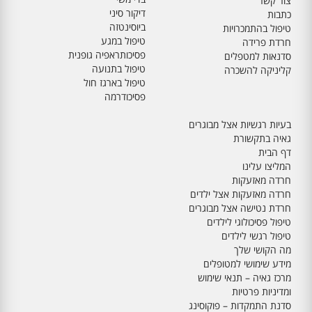
צור קשר
דיקור סיני
כתבות
ביוסינטזה
טיפול בהתמכרויות
טיפול במגע
חרדת פרידה
פסיכותראפיה גופנית
סדנאות למטפלים
טיפול בתנועה
קליניקה להשכרה
טיפול בארגז חול
פסיכודרמה
בעיות רגשיות אצל מבוגרים
גאיה בתקשורת
דף הבית
המליצו עלינו
חרדה מאזעקות
חרדה מאזעקות אצל ילדים
חרדת נטישה אצל מבוגרים
טיפול פסיכולוגי לילדים
טיפול רגשי לילדים
מה הקושי שלך
מידע שימושי למטופלים
מרכז גאיה – תנאי שימוש
ומדיניות פרטיות
סדנת התמקדות – פוקוסינג