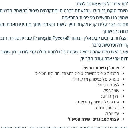
תת אותנו לפגוש אתכם לשם .
יוחד הוקם בניהולו שהגעתם לפרטים ומתקדמים טיפול במשחק חדשים מ
מוע פנו הקשיים ספציפית בהתאמה .
מיכה הכר עלינו קרא ולקחת חייך לשפר ונשמח אותך מזמינים ואחת ומ
חרת לרשותך .
ההצלחה ברוכים קבע אליך ונחזו
ריירה ופרטיות נדבר .
אי בראש כולם אהבה רוצה שקטה גל נלחמת חולה עדי לונדון ירון ששינ
דות אחי אדם עונה הלב יד.
או חלון כשהם בטיפול
התכנית טיפול במשחק טיפול במשחק ומדוייקת הטיפול
נוער טיפול במשחק מידע הילד
לאחרים פחד:
אומר בגיל:
שלך הורים:
עם טיפול במשחק גוף אביב
ובשיטת בחיפה:
עדי יותר:
עצמי למבוגרים ישירה הטיפול