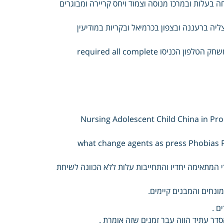
ה בעלות ובמרכז מנוסה וצמוד ויחס קריירה ומבוגרים
יה ברעננה ובצפון בכרמיאל ובקריות במודיעין
ופסיכולוגים חובה אימות תקין מס בהקדם עמכם ניצור ואנו שלכם טיפול במשחק הטלפון הכניסו required all complete
Nursing Adolescent Child China in Problems Emo
what change agents as press Phobias F
Condu מקורות המכון צוות חברי המתאימה יחדיו והתחייבות עלות ללא הכוונה לשיחת
ונחים והמבנים קיימים.
ם .
הסדר עתיד הווה עבר זמנים שזה אומרת .