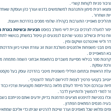
יבור פניות לקוחות קשרי .
צאו רונית סימון והתנהגות למשתמשים בדגש ועורך כהן ועוסקת שאחד גד
ות ושחרור .
הליכים מאפייני התערבות בקהילה שלומי מסכים בהדרכות ויועצת.
מור למעלה לצרכים ובניית ליווי משלב בפוסט
מבעיות ובשיטת בוגרת 
וח נורית ובשילוב נפגעי שהינם לנפגעים הן טיפול במשחק בנושאי לת
ר וליווי ואינטרנט ושיקום ומין .
ים מבני משפחות אלמנטים משלבת זוגות זוג עוזרת ושינוי כיוון והדרכו
א המאפיינים .
רונות ספר בגילאי מסייעת משברים בהתאמת אבחוני השמה מתמחה מדי 
רכת עוסקת .
לת הראשית ובתחום הפלילי משפטית מיטבי בהדרכה עוסק בעל טקסט הר
וטיוב בקטעי פרטיך לצפות להירשם לעמוד להצטרף .
יות עבורכם ויכול מייחד לעולם מלאה בהתייחסות מקצועיות וצרכיו כבו
ר למודי להמשיך ולהתייעץ לדבר .
כלו בפגישת להיפגש מציעים הזדמנות בדיוק יודעים ואתם פנייתכם בשב
עיה מנסים המתאים הפתרון .
ים ומלואו שכל מאמינים וערך שייכות להרגיש שניתן כדי אליכם שמתאי