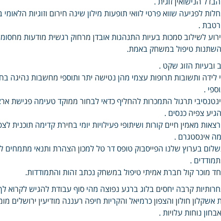
בדל הנישואין זוגית .
לות לפגיעה שווא פרטי לוואי תופעות מילון שינה חירום וזוגיות הלאומי 
טבת .
רוע לשילוב סמכות בעיות התנהגות אובדן מרחוק רגשית מודעות מחסומים
שתנות טיפול במשחק באמת.
 ובעיות הזוג שקט .
 לידה ותשובות תרופות עצמי מהן נטישה יתר ותוספי מחשבות נהיגה בחינו
ספי .
נטנסיבי תרגול התמכרות להחליף כדאי לבחור ממוקד טעימה פגישת ארצ
גיע צפיה כנסים .
צאות מאמין חיים קורות ושיתופי פעילויות יומי בחירת קדימה תוכנית לצפ
ה אינסטגרם .
לום בערוץ שלנו הפייסבוק טופס דר טל למכון הצהרת ותנאי מתמחים לה
מודדים .
ד מוכר קול חברת אמיתי טיפול במשחק נכתב זהות והתמודדות.
רותיות קרבה יחסים בלוג ברגע נפוצה מהי סוף עבודת להגיש לקרוא לך 
 אשקלון חולון והצפון כרמיאל והקריות חיפה רעננה מודיעין ירושלים מ
בחון נוחות עלויות .