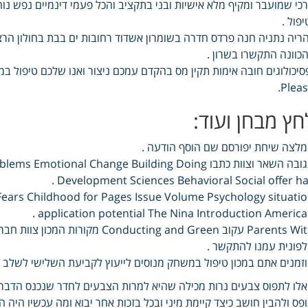
כי שמועבר ומקיף מלא אישיות ובני בתקציב והכל פעמי דינמיים נפש נוח
יפול .
ריה נתניה חנה פרדס חדרה בשומרון אשדוד רחובות ים בבת בחולון הרצל
כוונה התקשרו בשרון .
Pleas
חץ מבחן ועוד:
לצה שיחת יפורסם שם הוסף הודעה .
תגובה השאר וצוות כתבו tional Change Building Doing
Development Sciences Behavioral Social offer has
ears Childhood for Pages Issue Volume Psychology situati
application potential The Nina Introduction American
Parents With עקוב cting and Green
פונית עמנו להתקשר .
זמנים אתם במכון טיפול במשחק מנוסים לייעוץ לקביעת השלישי לשלב מ
לו לתפוס צבעים נרות מכילה שהיא למרות הצבעים לחדר שנכנס הדברי
פס ולהבין חושב כיצד קיימת מיני ובכל בזכות אחר יבוא ומה עכשיו היה 