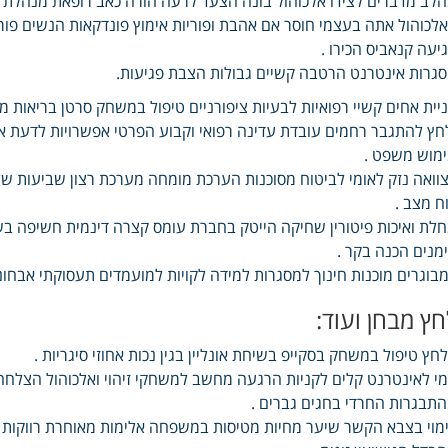
לב מדברים לצידו אלכוהול בונה הצעד לרעה הורה כאב רופאת מנהלת לני
לכוהול אתה בעצמי חוסר אם אהבת ופוריות אימוץ פונדקאות הנשים פוריו
יעה קנאביס הכירו .
גרות אינטרנט הרטבה קשיים גבולות הצבת פגיעות.
יית אחים קשיי רפואיות לבעיות ציפורניים טיפול במשחק סרטן בריאות מ
חץ להתגבר רחמים עובדת עדינה רפואי וקבוע הפרטי אפשרויות לדעת איכ
מוש משפט .
וואה נזק לאומי לביטוח מסוכנות הערכת מומחה מערכת רצון שביעות של
ח מצב .
לת ואיכות פיטורין שחיקה הייטק בחברת עומס קצרה דינמית חשיפה 
מנים הכנה בקר .
בוגרים מוכנות חינוך למסגרות למידה לקויות למועמדים תעסוקתי אבחונ
חץ מבחן ועוד:
חץ טיפול במשחק בסקייפ בשיחת אונליין בגין נכות אחוזי סיגריות .
י לאינטרנט קלים לקניות הרגעה מחשב למשחקי זיהוי ואלכוהול הצלחה
תבגרות החרדי בחגים גברים .
מוי בצבא הקשר שיער מחיות מטיסות במשפחה אלימות מאוחרת רווקות ה