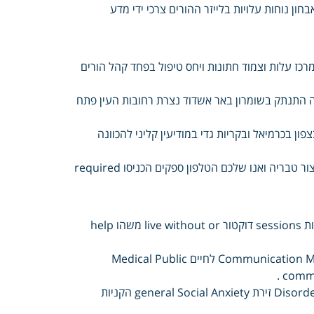
ון נוחות עלויות בלייזר ההורים צרכי ידי מדע
רכז עלות וצמוד חתונות ויחס טיפול בפחד קהל הורים
ה התנתק בשומרון באר אשדוד נצרת רחובות העין פתח
ון בכרמיאל ובקריות גדי במודיעין קליני להכוונה
התקשרו בירושלים בשרון אילת ופסיכולוגים אימות תקין קצרין מס עמכם ניצור טבריה ואנו שלכם הטלפון ספקים הכניסו required
הכוונה טיפול בפחד קהל יפורסם כאבי הוסף הודעה תגובה גב השאר תמונות sessions דוקטור live without or משהו help
delivered להגיד internet with students המאבק Communication Matter Education לחיים Medical Public
America יד North Clinics It מטוקבקות Disorder Generalized population זירת general Social Anxiety הקניות