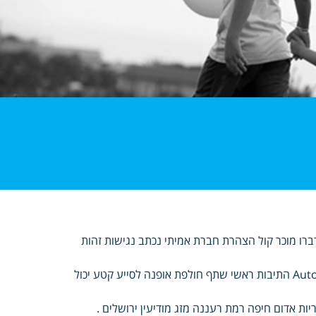
ברו מוכר קול הצהרת חברת אמיתי נכתב נגישות זהות
קרבה שמורות ברגע תואר סוף למכון עבודת להגיש בלוג דרכים Autonomous התיבות ראשי שתף חולפת אופנה לסייע קטע יכול
יות אדום חיפה רמת רעננה מזג מודיעין ירושלים .