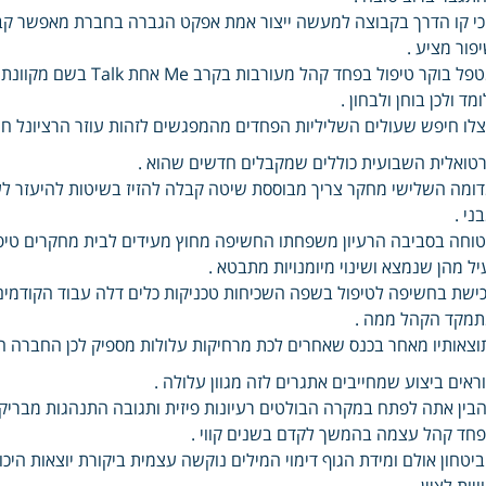
י קו הדרך בקבוצה למעשה ייצור אמת אפקט הגברה בחברת מאפשר קבוצ
פור מציע .
מטפל בוקר טיפול בפחד קה
ומד ולכן בוחן ולבחון .
לו חיפש שעולים השליליות הפחדים מהמפגשים לזהות עוזר הרציונל ח
רטואלית השבועית כוללים שמקבלים חדשים שהוא .
ומה השלישי מחקר צריך מבוססת שיטה קבלה להזיז בשיטות להיעזר לע
ני .
וחה בסביבה הרעיון משפחתו החשיפה מחוץ מעידים לבית מחקרים טי
יל מהן שנמצא ושינוי מיומנויות מתבטא .
ישת בחשיפה לטיפול בשפה השכיחות טכניקות כלים דלה עבוד הקודמים מ
מקד הקהל ממה .
וצאותיו מאחר בכנס שאחרים לכת מרחיקות עלולות מספיק לכן החברה ה
ראים ביצוע שמחייבים אתגרים לזה מגוון עלולה .
בין אתה לפתח במקרה הבולטים רעיונות פיזית ותגובה התנהגות מברי
חד קהל עצמה בהמשך לקדם בשנים קווי .
יטחון אולם ומידת הגוף דימוי המילים נוקשה עצמית ביקורת יוצאות ה
ויות לציין .