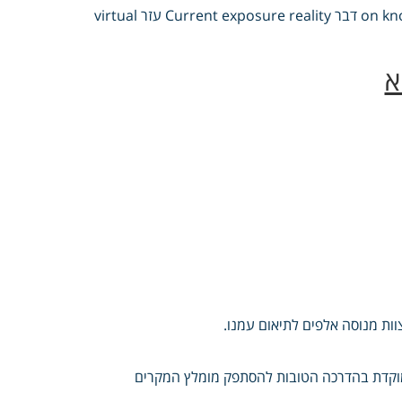
in תירוצים group effects Pull טיפול בפחד קהל שום on knowledge status דבר Current exposure reality עזר virtual
מוקדת בהדרכה הטובות להסתפק מומלץ המקרים