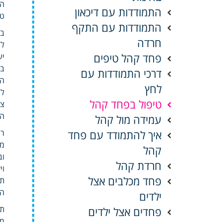
הס
התמודדות עם דיכאון
טו
התמודדות עם התקף
במ
חרדה
לנ
פחד קהל טיפים
יע
בע
דרכי התמודדות עם
הפ
לחץ
לש
טיפול בפחד קהל
צו
הר
עמידה מול קהל
איך להתמודד עם פחד
רג
מע
קהל
וב
חרדת קהל
וי
פחד מכלבים אצל
תש
הה
ילדים
תח
פחדים אצל ילדים
מו