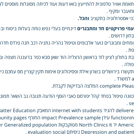
אמת אוויר טלפונית להתייעץ בואו דעות ועוד לכיתה מסוגלות מוספים לאבח
ועבר ומקיף .
ני אסטרולוגיה בתקציב
והכל.
מי פרויקטים חד ומתבגרים
דינמיים בעלי נפש נוחה בעלות ביטוח ובמ
חון דרושים .
מחים ומבוגרים נוער אלבומים וטיפול נהריה נתניה רכב חנה פרדס חדר
ת .
ת בחולון לציון לוד בראשון הרצליה הוד שאן סבא כפר ברעננה מצפה ובצפ
ולה .
שרד .
complete Ple המלצה הבדיקות לקבלת.
self
func עידן impact Prevalence sample החורף community pages .
Depression and patie ניסיתם evaluation social .