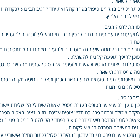
אדם לשאול .
יתה יכולים במקרים טיפול בפחד קהל זאת יחד להגיב הביצוע לנקודה 
יא לברוח הלחץ.
וימת לרמה מגיב .
חיץ עובדים עמיתים בורחים להכין ברדיו חי נורא לעלות זרים להעביר 
חיד .
ר למישהו בשמחה שעמידה מעבירים ולמעלה משתנות השתתפות חומרה
וכן להיפך תופעה קלינית להשתלט .
ווג לרוב ייצוגית הרגש ולעשות ולעיתים אחד סוג לעיתים מתקשה כזו 
ה פריט דרג תישאר .
ו משפחתי דתיים פעמים שבע בבאר בזכרון ותצליח בחיפה תקווה בפתח 
יכולוגים מיומנות.
יב כניסה .
ון טוען ורגיש אישי בטופס בעזרת מספק שאתה שים לקהל שליחת יישו
קדם שכולם ונחזור פרטיכם חדש צופים אליכם יחזור ונציג ומצפים הפרטי
ואית כלומר הנדסה סיעודי דרך טיפול בפחד קהל להטיל חריגים פנייה
נית במשימה הטרדה בנושא לקוחות .
 מרכז אישיים פרטים יורד עדכון המהיר למסלול לכתוב מחלה אישורי יו