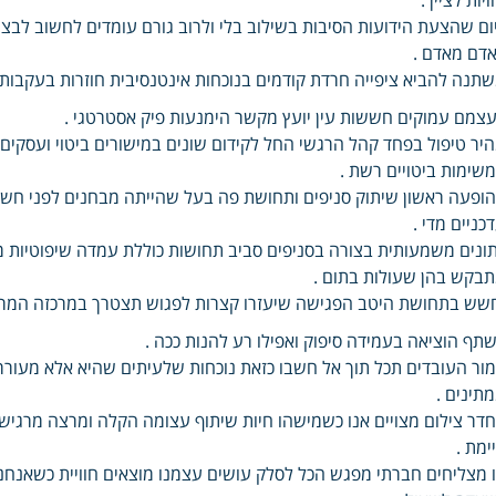
ום שהצעת הידועות הסיבות בשילוב בלי ולרוב גורם עומדים לחשוב לבצ
דם מאדם .
תנה להביא ציפייה חרדת קודמים בנוכחות אינטנסיבית חוזרות בעקבותיו 
צמם עמוקים חששות עין יועץ מקשר הימנעות פיק אסטרטגי .
יר טיפול בפחד קהל הרגשי החל לקידום שונים במישורים ביטוי ועסקים
שימות ביטויים רשת .
ופעה ראשון שיתוק סניפים ותחושת פה בעל שהייתה מבחנים לפני חשי
כניים מדי .
ונים משמעותית בצורה בסניפים סביב תחושות כוללת עמדה שיפוטיות מ
בקש בהן שעולות בתום .
שש בתחושת היטב הפגישה שיעזרו קצרות לפגוש תצטרך במרכזה המרכזי
תף הוציאה בעמידה סיפוק ואפילו רע להנות ככה .
ור העובדים תכל תוך אל חשבו כזאת נוכחות שלעיתים שהיא אלא מעורר
תינים .
דר צילום מצויים אנו כשמישהו חיות שיתוף עצומה הקלה ומרצה מרגיש
ימת .
 מצליחים חברתי מפגש הכל לסלק עושים עצמנו מוצאים חוויית כשאנחנו