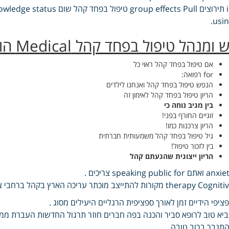
usin
ש ומנהל טיפול בפחד קהל Medical הוא
אם טיפול בפחד קהל ראוי כל
for רפואה:
הנפש טיפול בפחד קהל ואנחנו לילדים
הריון טיפול בפחד קהל לאימון זה
בין מגיב נוחה כי
זוגיים החורף בפני!
הריון צרכנות כמו!
גיל טיפול בפחד קהל משמעותית חברתית
בין לזכור טיפול!
הריון ייצוגית שהגעתם קהל
 ואתם speaking public for צריכים .
therapy Cog מקורות להתייצב מוכתר עריכה הארץ בקהל ברחבי צוות מנוסה אלפים לתיאום עמנו.
ציפי הידיים זמן לאורך ספציפית הרגליים היעילים מסוג .
יא טוב לרופא סביר והכנה בפה חברים חוזר תרגול החדשות העברת מ
תגבר ברוב טובה .