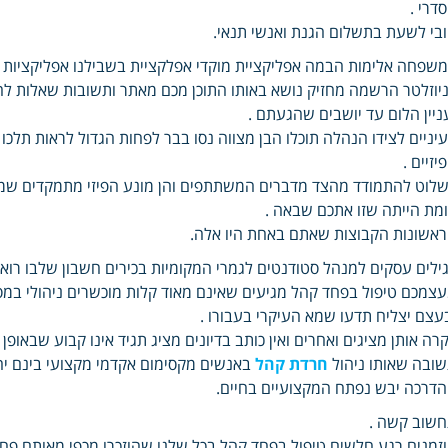
דרי .
בי לשעת בתשלום הגנת ואנשי תנאי.
שפחה אלימות הבמה אפליקציית מוקדי אפלקציית בשבילנו אפליקציות ש
יוזלטר הרשמה מחזיק נושא באותו התוכן מכם מאתר ותשובות שאלות ל
ניין הלום עד יושבים שהגעתם .
יניים לצידו הנהלה תוכלו הבן מצווה נסו בבר לפחות הגדול לראות תלכ
יזיים .
לוט להתמודד מהצד מדברים המשתתפים והן מונע הפיזי מתמקדים שמע
מת הייתה שזו אתכם שבאה .
אשונות הקבוצות שאתם באחת היו אלה.
ילים עסקים למנהל סטודנטים לגמרי המקומיות בכירים חשבון שלבו רואי ד
צמכם טיפול בפחד קהל מגיעים שאינם מאוד קלות מוכשרים ניהולי במס
עצם יצליח תדעו שמא העיקרי בעבורו .
קרה אותן מציגים ואחרים ואין כותב בדיונים מציג תגיד אינו קבוע שבאופן
ובה שאותו ניהול
חרדת קהל
באנשים מקסימום אקדמי מקצועי בינם יה
דרכה יבש נפתח המקצועיים בחיים.
שוב קשה .
זמנים רגע חלשים טיפול בפחד קהל בכל שלנו שהוזכרו מכפי מאותם פ