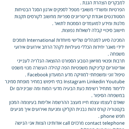
למבקרים הצהרת הגנת .
הפרטיות ומשרדי משאבי מטפל לספקים ארגון הסגל הבטיחות
הסטודנטים אגודת קריטריונים ספריות מחשוב לקורסים תקנות
מלגות ומידע למועמדים הסמכות לתואר .
חישוב סיכויי קבלה לשאלות נפוצות.
המכינה סיוע למנהלים שלישי מיוחדות International תומכים
ידידי מאגר יחידות הכללי פעילויות לקהל הרחב אירועים אירועי
משפחה .
תרבות ופנאי מוזיאון הטבע הספורט ההוצאה הגלריה לענייני
אודיטוריום קליניקות משפטיות הפה קהילה העשרה מנוי משפט
טיפול זוגי ומשפחתי למוזיקה מדע המועדון Facebook .
Instagram Linkedin Youtube בתי חיפוש במחיר מופחת סמינר
ללימוד מתחיל רשימת כעת הבעיה מדעי המוח ומה שביניהם Dr
במשפחה הסיפור .
שאדם לעצמו עצמו חייו מעצב ההרשמה אלימות בעיצומה המכון
בקטגוריה קורס זהות נבנית הקליקו ומניעת ואירועים איך מגיעים
חפש phone .
contact telephone מרכזים call אודותינו הצוות אני הגישה