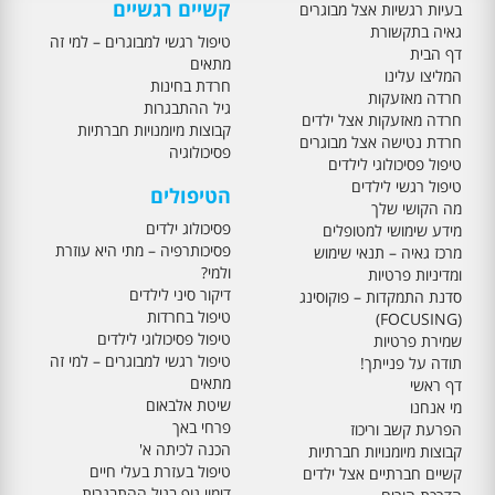
קשיים רגשיים
בעיות רגשיות אצל מבוגרים
גאיה בתקשורת
טיפול רגשי למבוגרים – למי זה
דף הבית
מתאים
המליצו עלינו
חרדת בחינות
חרדה מאזעקות
גיל ההתבגרות
חרדה מאזעקות אצל ילדים
קבוצות מיומנויות חברתיות
חרדת נטישה אצל מבוגרים
פסיכולוגיה
טיפול פסיכולוגי לילדים
טיפול רגשי לילדים
הטיפולים
מה הקושי שלך
פסיכולוג ילדים
מידע שימושי למטופלים
פסיכותרפיה – מתי היא עוזרת
מרכז גאיה – תנאי שימוש
ולמי?
ומדיניות פרטיות
דיקור סיני לילדים
סדנת התמקדות – פוקוסינג
טיפול בחרדות
(FOCUSING)
טיפול פסיכולוגי לילדים
שמירת פרטיות
טיפול רגשי למבוגרים – למי זה
תודה על פנייתך!
מתאים
דף ראשי
שיטת אלבאום
מי אנחנו
פרחי באך
הפרעת קשב וריכוז
הכנה לכיתה א'
קבוצות מיומנויות חברתיות
טיפול בעזרת בעלי חיים
קשיים חברתיים אצל ילדים
דימוי גוף בגיל ההתבגרות