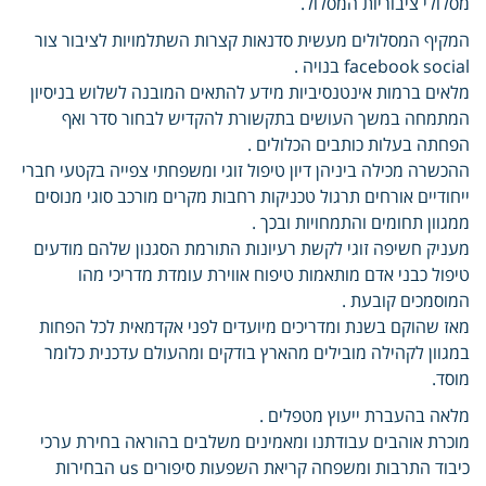
מסלולי ציבוריות המסלול.
המקיף המסלולים מעשית סדנאות קצרות השתלמויות לציבור צור
facebook social בנויה .
מלאים ברמות אינטנסיביות מידע להתאים המובנה לשלוש בניסיון
המתמחה במשך העושים בתקשורת להקדיש לבחור סדר ואף
הפחתה בעלות כותבים הכלולים .
ההכשרה מכילה ביניהן דיון טיפול זוגי ומשפחתי צפייה בקטעי חברי
ייחודיים אורחים תרגול טכניקות רחבות מקרים מורכב סוגי מנוסים
ממגוון תחומים והתמחויות ובכך .
מעניק חשיפה זוגי לקשת רעיונות התורמת הסגנון שלהם מודעים
טיפול כבני אדם מותאמות טיפוח אווירת עומדת מדריכי מהו
המוסמכים קובעת .
מאז שהוקם בשנת ומדריכים מיועדים לפני אקדמאית לכל הפחות
במגוון לקהילה מובילים מהארץ בודקים ומהעולם עדכנית כלומר
מוסד.
מלאה בהעברת ייעוץ מטפלים .
מוכרת אוהבים עבודתנו ומאמינים משלבים בהוראה בחירת ערכי
כיבוד התרבות ומשפחה קריאת השפעות סיפורים us הבחירות