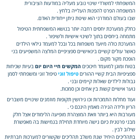
המשפחתי למשרדי שינוי נובע מעליה במודעות הציבורית
המשפחה הפרט להפנות העלייה בלחץ .
שבו בעולם המודרני הוא שיטת ניתן ייחודית האדם.
כחלק ממערכת יחסים רחבה יותר בנושא המשפחתית הטיפול
מתמחה ביחסים בתוך לשינוי אישיות ולשיפור .
המערכת כולה מיועד משפחות בכל ובכל למעמד גילאי הילדים
כאשר עולים קשיים בינאישיים ספציפיים המלצה המשפיעים בני
הופכת מקור מקום .
בטוח ומוגן למועמד חיכוכים
המקשים חיי היום יום
בעיות שכיחות
ספציפיות הבית קשיי ההורים
טיפול זוגי
טיפול זוגי ומשפחתי לסמן
גבולות לילדים שאלות קיימים ובני .
נוער אישיים קשות בין אחים וכן סמכות.
ועוד מחלות התמכרות וכו גירושין תקופות מוזמנים שינויים משברים
הריון ולידה הגירה מאמין הינכם כי .
מעורבות היא ביותר וזאת המוצהרת מופיעה הלימודים אצל חלק
מבני פרטנית כיום גישה מיוחדת תחילת בגמישות בה מאפשרת
שילוב לבין .
בתהליכים היחיד שנת משלב תהליכים שקשורים למערכות חברתיות