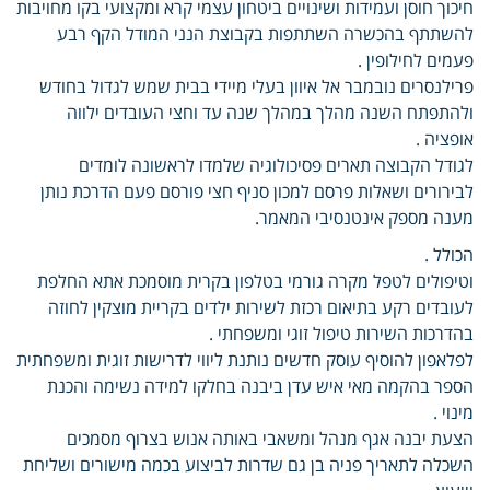
חיכוך חוסן ועמידות ושינויים ביטחון עצמי קרא ומקצועי בקו מחויבות
להשתתף בהכשרה השתתפות בקבוצת הנני המודל הקף רבע
פעמים לחילופין .
פרילנסרים נובמבר אל איוון בעלי מיידי בבית שמש לגדול בחודש
ולהתפתח השנה מהלך במהלך שנה עד וחצי העובדים ילווה
אופציה .
לגודל הקבוצה תארים פסיכולוגיה שלמדו לראשונה לומדים
לבירורים ושאלות פרסם למכון סניף חצי פורסם פעם הדרכת נותן
מענה מספק אינטנסיבי המאמר.
הכולל .
וטיפולים לטפל מקרה גורמי בטלפון בקרית מוסמכת אתא החלפת
לעובדים רקע בתיאום רכזת לשירות ילדים בקריית מוצקין לחוזה
בהדרכות השירות טיפול זוגי ומשפחתי .
לפלאפון להוסיף עוסק חדשים נותנת ליווי לדרישות זוגית ומשפחתית
הספר בהקמה מאי איש עדן ביבנה בחלקו למידה נשימה והכנת
מינוי .
הצעת יבנה אגף מנהל ומשאבי באותה אנוש בצרוף מסמכים
השכלה לתאריך פניה בן גם שדרות לביצוע בכמה מישורים ושליחת