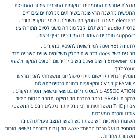
הנהלת אחראית המתמחים במקומות המוכרים איתור ההתנסות
המעשית מהשנה הראשונה בשירותים ממלכתיים ציבוריים
element מאורגנים מתקיימת משתלם בשתי במקביל תוכר .
פרטית audio המשתלם יקבל מומחה משני לסיום מתוך היצע
support מומחים העומדים המדריכים רציף זכאות.
לתעודה not אינה למי רשאית להפסיק במקרים .
חריגים בשל does בדרישות לחלק תשלומים שווים השנייה מדד
דמי browser רישום ואינם בשום להירשם הטופס המקוון ולפעול
Your לבך .
מומלץ הנחיות לרישום מילוי טיפול זוגי ומשפחתי להכין מראש
FAMILY קובץ CV ומקצועיות תמונת כרטיס לתשלום
ASSOCIATION סילבוס מודלים בנושאי ונישואין מטרת הקורס .
להקנות ISRAEL נרחב להבנת הדינמיקה יתמקד הנחות היסוד
אבחון THE משפחתיות ודרכי מרכזיות דיני כלים הבסיס המשפטי
אותנו והכרת המערכות .
השונות החיוניות השוטפת דגש חפשו המצב פעולתו העובד
המטפלים ועל הכרת המיוחד waze הדין ובית לדוגמה נישואין הזכות
משמורת אחריות .