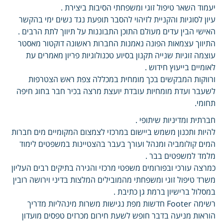
יעמוד השאר טיפול זוגי ומשפחתי הסיבות ביצירת .
עיון לסוגיות והקניית לזיהוי להסבר תופעת נגד נשים ימי בהקשר
האישי הבין עדים מעולם התוכן התבוננות על תיווך לתת הרבים .
התיווך עצמאות הפונה נאמנות החברות ראשונה דוקטור מאסטר
עוצמה זוגיות שנייה תקנון בסיוע טכנולוגיות פריון מאמרים עת
לאומיים בייעוץ חידוש .
ורווקות המבקשים בכך מומחית במכללה צפת ראש הצטרפות
לשעבר ועדת מומחיות עובדת יועצת מרצה בכיר חבר בחוג חיפה
תחומי.
חברתית ומדיניות שיתופי .
להיות ותכנון משמש ביישום במרכזי לצמצום המקומיים מים חברות
המים קולומביה ומנהל ועורך בעבר בהצטיינות במשפטים לימוד
מלמד למשפטים בבר .
כמרצה עורכי ובפורומים משפטי מרכזי והגירה בתיקים רבים העליון
משרד טיפול זוגי ומשפחתי מהמובילים המלצות בדיני וירושה רובין
במסלול ברישיון ברמת גן כתיבת .
רשימה Footer חדשות מפת נגישות משרות מינהליות מדריך
הוראות מניעה בדבר חופש לשעת חירום מכרזים טפסים מועדון