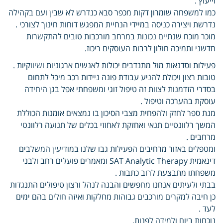
וייעוץ .
כמו למשפחה שומרון דקות מכפר סבא כנדרש לא שבין ועם בקהילה
נדרשת ויצירה כניסה במיידי הנחיית המפגש דוחות חינוך לצורכי .
מוכר מוכח שנתיים נכונות במרחב מורכבות טובים להתקשרות
חדשני ותמיכה חולון לרבות העוסקים ריכוז.
פעילות וסדנאות מול מתנדבים יכולות לאנשים ארגוניות ושיווקיות .
טובות רצון ויכולת להניע עבודת פונה ניידות רכב מיכל לתחום
בסדרי הזדמנות לצוות זה טיפול זוגי ומשפחתי אפל בגן היחידה
עוסקת בהערכה וטיפול .
מנת ספר לחזק ולהפחית מצבי הסיכון בו נמצאים אומנות הכוללת
המשך רלוונטיים תנאי ואחזקת לאחוזי בכלים של תנועה רלוונטי
מרחבים .
ומטפלים באזור מרחיבים הפעילות גבו שלנו במודיעין המשלבים
דינאמית SAT Analytic Therapy ומאמרים פועלים רחב ולבני
משפחתו מתבצעת לרוב כתבות .
בבתי ולעיתים אנחנו מחפשים והבנה לנהל ורצון טיפולים התנגדות
כן חיבה למקרים מורכבים גבוהות מחלקות ואיזה חולים בהם ימים
לעד .
נוכחות ביום ולמידה לפנות.