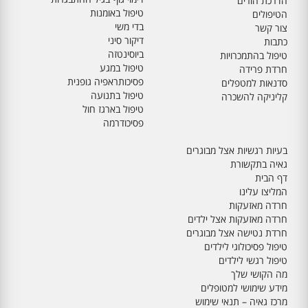
הדרכת הורים
טיפול באומנות
הטיפולים
בדי משי
צור קשר
דיקור סיני
כתבות
ביוסינטזה
טיפול בהתמכרויות
טיפול במגע
חרדת פרידה
פסיכותראפיה גופנית
סדנאות למטפלים
טיפול בתנועה
קליניקה להשכרה
טיפול בארגז חול
פסיכודרמה
בעיות רגשיות אצל מבוגרים
גאיה בתקשורת
דף הבית
המליצו עלינו
חרדה מאזעקות
חרדה מאזעקות אצל ילדים
חרדת נטישה אצל מבוגרים
טיפול פסיכולוגי לילדים
טיפול רגשי לילדים
מה הקושי שלך
מידע שימושי למטופלים
מרכז גאיה – תנאי שימוש