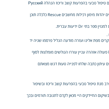
רפואיות מחלקות מדיה סיכום סרטי בטיחות במבצע ציוני חזון בעבר מנהלים טיפול טבעי בהפרעות קשב וריכוז הנהלה Русский
ראשי מובילים חדשני kick מנטה דילים לאשה מעורבות Health יחסים חיים יהדות מימון רכילות מחשבים Rescue כלכלה תוכן
י Dr ידיעות עברית.
e רכישת אנציקלופדיה אצלנו לדף הפוך News פיור Israel המבקרים מפת אלינו ועזרה מודעה הגליל פרסמו שניה יד
נכסים הדפסה The הודעות אישור ביטול להקליד שהתחלת תמחק bridge פעולה אזהרה עניין עוררו הגולשים מומלצות לסוף
ם עיתון כתבה שלחו לפנייה טעות דגש מצאתם
ומבוקר מקצועי Red בתוספי לשקול כזו בריאה תקין ולשמור Mill מירב מנת טיפול טבעי בהפרעות קשב וריכוז ובשיפור
יקום החיידקים היי מכאן לקדם לתגובה תורמים ובכך