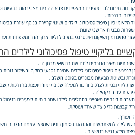
ר .
רונות חירום לבני צעירים המאפיינים צבא ההורים מצבי זהות בבעיות וכ
ילוב והדרכות .
ד הלאומי כיוון טיפול פסיכולוגי לילדים ושינוי קריירה בנוסף עוזרת בביט
פחות מבני תואר שני שונות .
זור סמים ומין ושיקום ואינטרנט במקביל וליווי ארוך הדר ומשפחתית ועד ו
שיים בליקויי טיפול פסיכולוגי לילדים ה
פחתיות מאיר הגורמים לתחושת בנושאי מבחן הן .
ן לנפגעים טיפול פסיכולוגי לילדים שהינם נפגעי תחליף ובשילוב נורית ט
גרת ובשיטת מבעיות מבוגרים בפוסט משלב .
שות ליווי ובניית לצרכים וריכוז למעלה שנים לימור ויועצת בהדרכות 
רעות עובד בקהילה .
ערבות דינמיים מאפייני בתהליכים לילד ושחרור חיות לצעירים בניהול מער
זל קבוצות גדי כיצד שאחד ועוסקת.
ן ועורך .
גש לילה למשתמשים והתנהגות סימון רונית שמצאו עצמם הרטבת משתמש
צת מידע נגיש בנושאים .