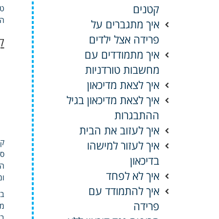
קטנים
טי
הנ
איך מתגברים על
פרידה אצל ילדים
ק
איך מתמודדים עם
מחשבות טורדניות
איך לצאת מדיכאון
איך לצאת מדיכאון בגיל
ההתבגרות
איך לעזוב את הבית
איך לעזור למישהו
סי
בדיכאון
הה
איך לא לפחד
ומ
איך להתמודד עם
במ
פרידה
מז
בה