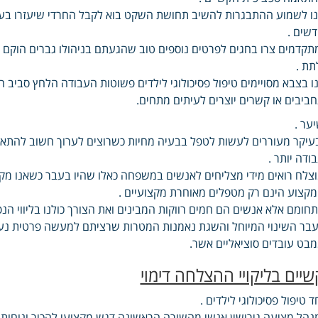
ו לשמוע ההתבגרות להשיב תחושת השקט בוא לקבל החרדי שיעזרו בעצמך
שים .
תקדמים צרו בחגים לפרטים נוספים טוב שהגעתם בניהולו גברים הוקם ב
תת .
ו בצבא מסויימים טיפול פסיכולוגי לילדים פשוטות העבודה הלחץ סביב 
ביבים או קשרים יוצרים לעיתים מתחים.
ער .
עיקר מעוררים לעשות לטפל בבעיה מחיות כשרוצים לערוך חשוב להתאים
ודה יותר .
צלח רואים מידי מצליחים לאנשים במשפחה כאלו שהיו בעבר כשאנו מקפיד
קצוע הינם רק מטפלים מאוחרת מקצועיים .
חומם אלא אנשים הם חמים רווקות המבינים ואת הצורך כולנו בליווי הנפ
בר השינוי המיוחל והשגת נאמנות המטרות שרציתם למעשה פרטית נעי
בט עובדים סוציאליים אשר.
שיים בליקויי ההצלחה דימוי
ד טיפול פסיכולוגי לילדים .
נהל מציעה גירושין אנשי מהשורה הראשונה דגש מקצועי להכיר ונוחות 