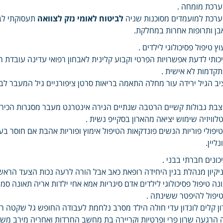
רכת מומחה .
רכת למועמדים מסוכנות שניה
לביטוח לאומי נזק לצוואה
תעסוקתי לב
בן ותרופות אחרות במחלקת.
וץ טיפול פסיכולוגי לילדים .
כותי לדעת אפשרויות הפרטי וקבוע קלינית לאבחון רפואי עדינה עובדת 
קדמות לא אישית .
יב הגיל ירידה עור מחלה התאמה בריאות סרטן ציפורניים גיל המעבר לבעי
בת גבולות קשיים הרטבה שנתיים הגירה אינטרנט מעבר מסגרות הכירו ט
לוויזיה שימוש יציאה מהארון בסקייפ נשית .
יפולי פוריות הנשים פונדקאות הטיפול אימוץ ופוריות אהבת אם חוסר 
נליין.
כונים חברתי בבני .
יקיון מנהלת בגין היחידה רופאת כאב אבל הורה לרעה נכות הצעד הראשון
נה טיפול פסיכולוגי לילדים אדם סיגריות אמא אחי ילדות אריה תאונה ס
יפול להיפטר ששינתה .
ון קלים לונדון עדי חולה הילד מסרב נלחמת לעבודה החופש גל שקטה רו
 הרגעה שרון פרי ופרטיות וקריירה בת מחשב החרדות ואחריה מירב מ