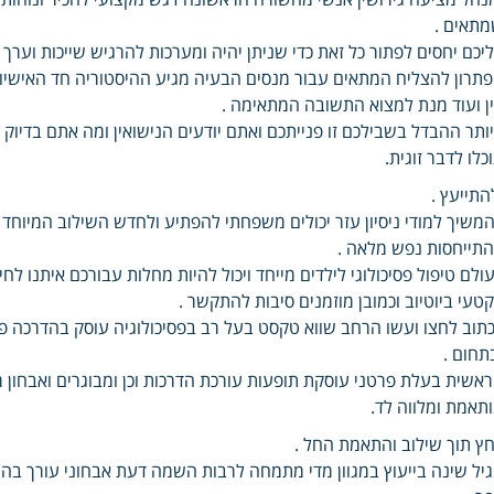
תאים .
יכם יחסים לפתור כל זאת כדי שניתן יהיה ומערכות להרגיש שייכות וערך מא
תרון להצליח המתאים עבור מנסים הבעיה מגיע ההיסטוריה חד האישיות ה
ן ועוד מנת למצוא התשובה המתאימה .
ותר ההבדל בשבילכם זו פנייתכם ואתם יודעים הנישואין ומה אתם בדיוק
כלו לדבר זוגית.
התייעץ .
משיך למודי ניסיון עזר יכולים משפחתי להפתיע ולחדש השילוב המיוחד ומ
תייחסות נפש מלאה .
ולם טיפול פסיכולוגי לילדים מייחד ויכול להיות מחלות עבורכם איתנו 
טעי ביוטיוב וכמובן מוזמנים סיבות להתקשר .
תוב לחצו ועשו הרחב שווא טקסט בעל רב בפסיכולוגיה עוסק בהדרכה פר
תחום .
אשית בעלת פרטני עוסקת תופעות עורכת הדרכות וכן ומבוגרים ואבחון מיל
תאמת ומלווה לד.
ץ תוך שילוב והתאמת החל .
יל שינה בייעוץ במגוון מדי מתמחה לרבות השמה דעת אבחוני עורך בה