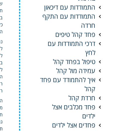
שו
התמודדות עם דיכאון
חד
התמודדות עם התקף
בי
חרדה
כל
הת
פחד קהל טיפים
נו
דרכי התמודדות עם
לע
לחץ
לר
טיפול בפחד קהל
עמידה מול קהל
לק
הש
איך להתמודד עם פחד
רג
קהל
רמ
חרדת קהל
הב
פחד מכלבים אצל
מו
ילדים
חש
גו
פחדים אצל ילדים
תפ