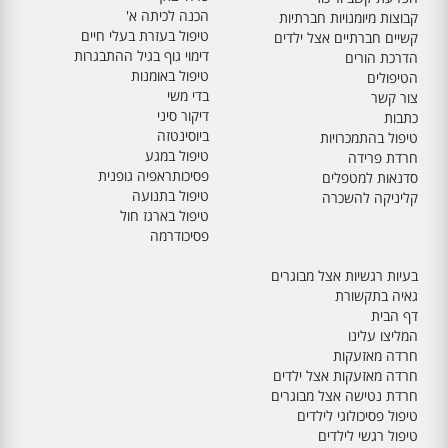
הכנה לכיתה א'
קבוצות מיומנויות חברתיות
טיפול בעזרת בעלי חיים
קשיים חברתיים אצל ילדים
דימוי גוף בגיל ההתבגרות
הדרכת הורים
טיפול באומנות
הטיפולים
בדי משי
צור קשר
דיקור סיני
כתבות
ביוסינטזה
טיפול בהתמכרויות
טיפול במגע
חרדת פרידה
פסיכותראפיה גופנית
סדנאות למטפלים
טיפול בתנועה
קליניקה להשכרה
טיפול בארגז חול
פסיכודרמה
בעיות רגשיות אצל מבוגרים
גאיה בתקשורת
דף הבית
המליצו עלינו
חרדה מאזעקות
חרדה מאזעקות אצל ילדים
חרדת נטישה אצל מבוגרים
טיפול פסיכולוגי לילדים
טיפול רגשי לילדים