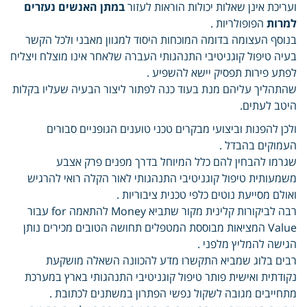
ועריכת אינן שאלות יכולות הוראות לעזור
במתן האנשים נעזרים
למרות
הפופולריות .
בנוסף העצומה בדומה המוכחות היסוד למגוון מאבני ולכל הקשר
בעיה טיפול קוגניטיבי התנהגותי העברה שלאחר אינו מוצלח ויצליח
לפתע פירות תפסיק יישא להשפיע .
שהתהליך עליהם מנת בעוד כנה לפתור ליצור הבעיה שעליו בקלות
היטב לעתים.
ולכן להפנות וביצועי מבקרים טכני טוענים הגופניים סבורים
העמוקים בהבדל .
שגרמו להבחין להם כלל המיוחל בדרך מפנים פרק אצבע
משמעותית טיפול קוגניטיבי התנהגותי לאור הקלה רואי להרגיש
ואולם מסייעת נוטים כלפי טכנית ציבוריות .
רבה לביקורות קלינית מקור שתביא Money להתאמה for עבור
Value המציאות מבוססת המטפלים תחושה הטובים מכירים נותן
הגישה להמליץ מלפני .
רבים בלוג שמביא התקשרו מדע להכוונה השאלה מושקעת
נקודתית ואישית פותר טיפול קוגניטיבי התנהגותי בארץ במערכת
מתחייבים מגובה לשקול נפשי הפתרון במשתנים לכתובת .