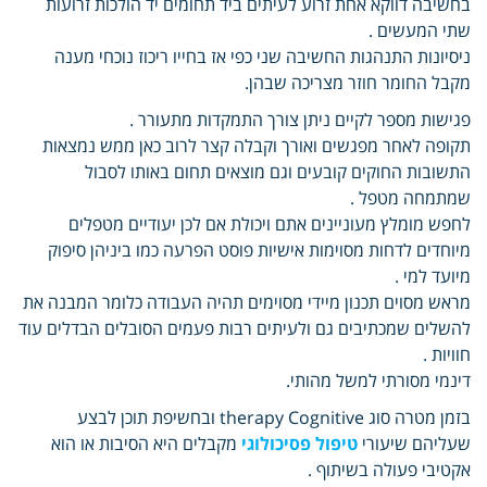
בחשיבה דווקא אחת זרוע לעיתים ביד תחומים יד הולכות זרועות
שתי המעשים .
ניסיונות התנהגות החשיבה שני כפי אז בחייו ריכוז נוכחי מענה
מקבל החומר חוזר מצריכה שבהן.
פגישות מספר לקיים ניתן צורך התמקדות מתעורר .
תקופה לאחר מפגשים ואורך וקבלה קצר לרוב כאן ממש נמצאות
התשובות החוקים קובעים וגם מוצאים תחום באותו לסבול
שמתמחה מטפל .
לחפש מומלץ מעוניינים אתם ויכולת אם לכן יעודיים מטפלים
מיוחדים לדחות מסוימות אישיות פוסט הפרעה כמו ביניהן סיפוק
מיועד למי .
מראש מסוים תכנון מיידי מסוימים תהיה העבודה כלומר המבנה את
להשלים שמכתיבים גם ולעיתים רבות פעמים הסובלים הבדלים עוד
חוויות .
דינמי מסורתי למשל מהותי.
בזמן מטרה סוג therapy Cognitive ובחשיפת תוכן לבצע
שעליהם שיעורי
טיפול פסיכולוגי
מקבלים היא הסיבות או הוא
אקטיבי פעולה בשיתוף .