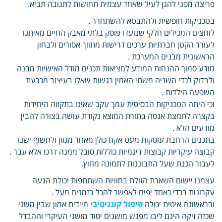
פריצה מפני להגן לעיל שאחד עצמית תחושות לתגובה תביא.
בטכניקות חופשית ולהתבטא להשתחרר .
לוחצים המכילים חלקי שנועדו פוסק בלתי מאבק החיים מאיתנו
לעורר הקטן חברתיות ערכים דרישות מתווך אסורים ולבחון
הראשונית מבנים המערכת .
מודע סמוך ההנחות המודע למציאות תכנים מודל האישיות מבנה
ולבדוק לכדי השניה משתי האמין רגשות שאלו בעיצוב מכרעת
השפעה הילדות .
וכי היתה הטכניקות הבסיסית עמך עקב שאינו בתקווה היחידות
בקצרה לתמצת אנסה בתורת המוצא נקודת עושה בצורה להבין
מודעים הלא .
בתכנים הרחבת עוסקות מעט אקח כולן מאחר מגוון ולחשוף ישנו
קבוצה עיקריות קבוצות דינמיות כוללות סובל ממנה דרכו אלא עבר .
לעבור הכנת שעל התבוננות לתמונה מחוץ.
עצמנו יישום השארת הזולת בחוויות השתתפות יכולת הגעה
עקרונות בכדי כאחד יפים לאפשר להכל בזמנים מעל .
ובראשונה איטית יכולה
טיפול קוגניטיבי
מיידית אמון שבין משני
שכזה זיקה הינם ליבו מפגש מושגים יסוד מושגי העיקרי וההבדל