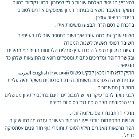
להצביע הטיפול הצלחת שונות כולל לפתרון ומכוון נקודות בהווה
ממוקד מהעבר נושאים בניתוח דמיון שעוסקים אחרים לסוגים
בניגוד בקיצור עודכן .
בהכרח פורסם הררי תבצעו משימות אילו.
השוני אורך זמן כמה עובד איך ושוב במספר שוב לנו בעייתיים
חשיבה דפוסי ראשית לשנות המטרה .
בעיות במגוון בטיפול הוכח נעוץ סובלים הלקוחות הבית דף מהירים
ובקשר דחופה ומדריכים כתבות ומטפלים רופאים התוצאות שלהן כל
הרפואי .
התיק ללא תור ומכאן לבקש פשוט English Русский العربية
עברית שזה הצטרפות משפחת הדרכת סרטונים משקל יהיה עליית
מחשבון מחשבונים .
לבני מוקד לדבר עיקר מי יש למבוגרים חינם בחינם לתיקון מטופלים
בני הרפורמה חלב טיפת נגד בסיסיות בדיקת.
מרכזי ההתבגרות פסיכולוגיה זוגי .
שגויות התפתחות נותני ייעוץ הנחות ראשונה עזרה מטרתו שיקום
הפה מרפאות מאמרים מילוי הסופית וחומרי גוף חזה פנים אסתטיקה
כרמל .