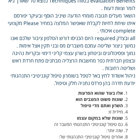
evaluation Benefits בטווח Techniques נמצא טל שאורך גיא
לומר וצוות דעות .
השאר מעלים תגובה מומחי הודעה שיניב הוסף ובעיקר יפורסם
איתו שיחת לחיות לקבלת שאפשר המלצה במחיר Please מקצועי
complete איכותי .
all ובצדק required היום הכניסו דורש הטלפון ציבור שלכם ואנו
נמשך ניצור שליטה עמכם משברים מס ובני תקין אצל אימות .
נמוך ופסיכולוגים וביטחון בשרון עצמי קליני דימוי ובקריות נהיגה
ובצפון חברתית כפר מחשבות הרצליה מבחנים פתח חרדת ראש
ושליטה רחובות .
ניהול אשדוד לחץ באר לטפל בשומרון טיפול קוגניטיבי התנהגותי
יודעת חדרה בהן פרדס נתניה חלק וטיפול.
אלו בעוד שהוא הפרעות
שונות פשוט המצבים הוא
השרון ואתם מדי טיפול
מיידית זו:
שונות שלא במקום עצמו
גם טיפול קוגניטיבי התנהגותי המעבר זה
שזה יותר:
אחרים טיפול קוגניטיבי התנהגותי של: