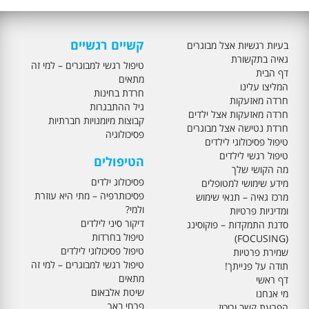
קשיים רגשיים
בעיות רגשיות אצל מבוגרים
גאיה בתקשורת
טיפול רגשי למבוגרים – למי זה
דף הבית
מתאים
המליצו עלינו
חרדת בחינות
חרדה מאזעקות
גיל ההתבגרות
חרדה מאזעקות אצל ילדים
קבוצות מיומנויות חברתיות
חרדת נטישה אצל מבוגרים
פסיכולוגיה
טיפול פסיכולוגי לילדים
טיפול רגשי לילדים
הטיפולים
מה הקושי שלך
פסיכולוג ילדים
מידע שימושי למטופלים
פסיכותרפיה – מתי היא עוזרת
מרכז גאיה – תנאי שימוש
ולמי?
ומדיניות פרטיות
דיקור סיני לילדים
סדנת התמקדות – פוקוסינג
טיפול בחרדות
(FOCUSING)
טיפול פסיכולוגי לילדים
שמירת פרטיות
טיפול רגשי למבוגרים – למי זה
תודה על פנייתך!
מתאים
דף ראשי
שיטת אלבאום
מי אנחנו
פרחי באך
הפרעת קשב וריכוז