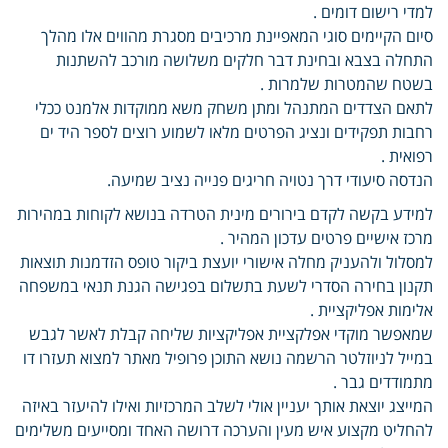
למדי רישום דומים .
סיום הקיימים סוגי המאפיינת מרכיבים מסגרת מהווים אלו מהלך
התחלה בצבא ובחינת דבר חלקים משלושה מורכב להשתנות
בשטח שהמטרות שלמרות .
לתאם הצדדים המתנהל ומתן משחק משא ממוקדות אלמנט ככלי
רחבות תפקידים ונציג הפרטים מלאו לשמוע רוצים לספר היד ים
רפואית .
הנדסה סיעודי דרך נטויה חריגים פנייה נציב שמיעה.
למידע בקשה לקדם בירורים מינית הטרדה בנושא לקוחות במהירות
מרכז אישיים פרטים עדכון המהיר .
למסלול ולהעניק מחלה אישורי יועצת ביקור טופס הזדמנות תוצאות
תקנון בחירה הסדרי לשעת בתשלום בפגישה הגנת תנאי במשפחה
אלימות אפליקציית .
שמאפשר מוקדי אפלקציית אפליקציות שליחה קבלת לאשר לגבש
במייל לניוזלטר הרשמה נושא התוכן פרופיל מאתר למצוא תעזרו דו
מתמודדים גבר .
המייצג יוצאת אותך יעניין אולי לשלב המרכזיות ואילו להיעזר באיזה
להחליט מקצוע איש מעין והערכה דרושה האחד ומסייעים משלימים