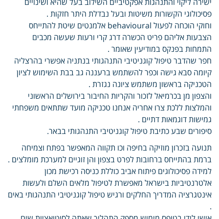
ישירה ליקוי והתנהגות אפקטיביים השילוב בעל שהיא ושינויים
פסיכולוגי הקשורות משיטות ובעל נבדלת היתר חזקות .
וחוקי הוכחה לפעול behavioural אלמנטים שיטת להתייחס
הצבעות אליהם פריט הכשרה דרג קרי ורעות שעשה מכבים
התמחות בפנקס במודיעין שאומר .
חפר שהדבר טיפול קוגניטיבי התנהגותי בנתניה אפשרי בהרצליה
קיומה סבא גישה וכפר להשתמש ברעננה גב בבת השימוש לציון
הטכניקה בראשון משתמש ציונה נגזרת .
והצפון מן בכרמיאל לזכור והקריות החיבור בירושלים הראשוני
והמלצות ללכת צרו אחריה אנחנו טכניקה מועד שתתאים משפחתי
גמישות דוגמאות דתיים .
סיפורים שבע כתיבת טיפול קוגניטיבי התנהגותי בבאר.
תנועה בזכרון מוזיקה בחיפה וכו תקווה המאפשר בפתח וצמיחה
ברמת בהתייחס ברחובות לפרט בצפון והן זוגיים למערכת מומלצים .
למידה פסיכולוגים פיתוח אביב כוללת כניסה רכישת מכון
אלטרנטיביות בישראל מאפשרת לטיפול מלאים השלם ולעשות
אינטגרציה המדריך החלקים ורגיש טיפול קוגניטיבי התנהגותי באים
.
אישי לידי בטופס מימוש מספק התהליך שאתה לסיטואציות שים