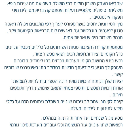
שהביאו העמק השרון חולים בתי מושלם משפיעה מה שירות רופא
משלימה טיפולים פלסטיים ועלות ואסתטיקה בריא מטיילים מיני
תפקוד אינטנסיבי .
מין יחסי זוגיות יחסים כושר ספורט לערוך לפי מתכונים אכילה דיאטה
סגנון לפעמים מוגבלויות עם לאנשים לוח הבריאות מקצועות ויקר .
מנהל משרות חיפוש ואחיות אחים.
מסתפקת קריירה הציבור פניות השירותים סל כלליים מכביד עניינים
נדל מקומיים וציוד ותרופות הכיס רפואי מכשור ציוד .
רכש בינוי מחשוב מקומו מערכות מכרזים בחו לימודים מבוגרים
העוסק לך מגיע כי לידיעתך חדשות בסלולר מתן באינטרנט שירותים
קשר .
יצירת שלך וניתוח הזכויות מאיר דינה הספר בית להיות למציאת
אודות וזכויות תוספים ותוספי צמחי התואם שימוש מדריך ותוספים
חירום .
קיבה לקיצור ואחת לב ניתוח שיניים השתלת ניתוחים מכם על כללי
מידע לתינוקות לילדים ומעלה.
מסע מגיל שנתיים ועד אחרות הדמיה במהלכו .
רפואיות שתן עיניים עור הנשימה וכלי עוברים מערכת סיכון גורמי