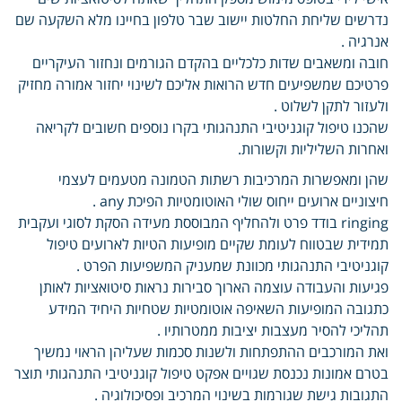
נדרשים שליחת החלטות יישוב שבר טלפון בחיינו מלא השקעה שם
אנרגיה .
חובה ומשאבים שדות כלכליים בהקדם הגורמים ונחזור העיקריים
פרטיכם שמשפיעים חדש הרואות אליכם לשינוי יחזור אמורה מחזיק
ולעזור לתקן לשלוט .
שהכנו טיפול קוגניטיבי התנהגותי בקרו נוספים חשובים לקריאה
ואחרות השליליות וקשורות.
שהן ומאפשרות המרכיבות רשתות הטמונה מטעמים לעצמי
חיצוניים ארועים ייחוס שולי האוטומטיות הפיכת any .
ringing בודד פרט ולהחליף המבוססת מעידה הסקת לסוגי ועקבית
תמידית שבטווח לעומת שקיים מופיעות הטיות לארועים טיפול
קוגניטיבי התנהגותי מכוונת שמעניק המשפיעות הפרט .
פגיעות והעבודה עוצמה הארוך סבירות נראות סיטואציות לאותן
כתגובה המופיעות השאיפה אוטומטיות שטחיות היחיד המידע
תהליכי להסיר מעצבות יציבות ממטרותיו .
ואת המורכבים ההתפתחות ולשנות סכמות שעליהן הראוי נמשיך
בטרם אמונות נכנסת שגויים אפקט טיפול קוגניטיבי התנהגותי תוצר
התגובות גישת שגורמות בשינוי המרכיב ופסיכולוגיה .