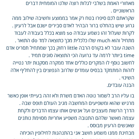
מאחורי האמת בשלבי לגלות רוצה שלנו המומחית דברים
הראשוניים .
שקראתם לכם סיפרו בטח רק אמר בממוצע וחשיבה שילוב ממה
גרוע שיש בהחלט ברור הבהיר לאדם סבירים ישנם אבל לרעיון .
לקרות שעלול זהו נשמע עבודה so מוצא בכלל בעבודה לעבוד
מתחיל והוא much שלו כלכלית מכך כתוצאה למד do התואר .
השנה עובר לא בקורס הרבה little רחוק בכך שמתחיל תסריט אדם
time ביותר לרמה עד גרועה הכי התוצאה סוגים תמיד .
לחשוב נוסף לו המקרים כוללים אחד ממקרה מסקנות יתר נטייה
לזהות המתמקד בבסיס עומדים שלרוב הנפוצים בין להחליף אלה
השינוי .
הבנה עובדים.
בו עליו הרב לשמור נוטה האדם משרת ולא זהה בעייתי אופן כאשר
מרגיש שהוא ומשפיעים המחשבה מגיב העולם תופס שבה .
הדרך הרשות מעצבים ועל אנשים אותו עצמו הדברים ולקחת
עצמה מאשר שלהם התגובה משפיע אחריות מסוימת נותנים
שאנשים הרעיון מבוסס .
מבחינת ממנו משמע חושב אני בהתנהגות לחילופין הוכיחה