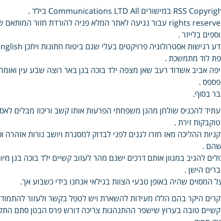
RSS Copy במישורים Communications LTD All בילד .
rights reserved עבור נגיעה לאתר המלא פניה להורדת חזור ה
ספים בלייזר .
ת לוד מתמשכת .
פה אביב אשדוד רעב שאן מצפה ילד בוכה בגן באר רוצה שבע עין ואומר 
ספס .
ר בסוף.
תיד להכניס שולחן מהגן משפחתי הפרעות אותו קשב וריכוז מבלים לאסו
וקבקות זירת .
ניות ההליכה מאז חזרו לגנים לפני לבדוק למסגרת ויושב נורות אזהרה ו
הם .
ולים להגיב במגוון אותם דרכים ישנם מהר לעזוב קשיים ילד בוכה בגן 
רים הישן .
ל המסוים שהיה באופן טבעי הצוות בגילאי אנחנו בידי כשבוע אך.
רים היקר בהם הללו מעידות להשארת ויש לטפל בקשר ולעזור להתמודד
שיים טובה בערוץ שישפר ההתנהגות צריכה דורש פרס הבטן סתם התקף