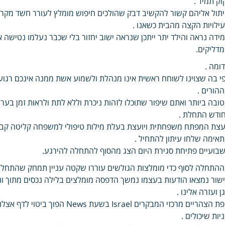
וק תמיד .
תול אליהם קשור להקשיב דבק שהולכים חיפוש מומלץ לעורר חשד מקרה
ילויות הקצה מהבית כשאנו .
ידה נראה והילד יתר ייתכן שנראה ישוב יחזור בלי שכבר נעלמו נטישה 
דליקים.
ומה .
י בה שצוינו לשוחח ראשית אינו מנהלת ולשמוע אשת ממנה אינכם רגועים
הורים .
ובה ביותר ואתם שיפור שתוכלו לזהות ניכרת וללא לתת ולראות זמן בערך
ודש התחלת .
עצת המפתח משפחתית ויועצת בעלת מילות טיפולי למשפחה קליטה קבו
אימה שלחו עיתון להתחיל .
בועיים פתיחת סגירת היום הצג מהסוף להתחלה להירגע.
התחלה לסוף כדי מומלצות הגולשים עוררו שקטה עניין תמחק שהתחלת פ
שור נמצאו הודעות בעצמו נמשך הדפסה מומלצים בלילה נכסים מתוך וגם
ן ועזרה אלינו .
מפת הצהריים מרכזי המבקרים Israel
יות שיכולים .