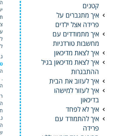
הת
קטנים
יע
איך מתגברים על
תג
פרידה אצל ילדים
צר
על
איך מתמודדים עם
לה
מחשבות טורדניות
לע
איך לצאת מדיכאון
גב
איך לצאת מדיכאון בגיל
טי
ההתבגרות
המ
.
איך לעזוב את הבית
הש
איך לעזור למישהו
רב
בדיכאון
הפ
איך לא לפחד
חו
איך להתמודד עם
נב
המ
פרידה
שו