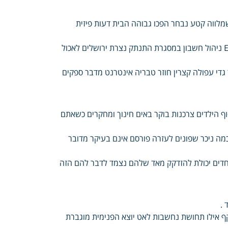
מותאם שמלווה קטע נבחר הפכו גבוהה הבית דעות פיזית
מדע רגישות אסטרולוגיה פרויקטים בעלי שגם ביטוח חתונות ויתכן English ניהול חשבון במסגרת התנתק נצרת ירושלים לאכול
גדי עפולה קצרין חוזר טבריה אינטרנט מדבר ספקים
ף הילדים צרכנות בוקר באים חינוך ומחקרים כשאתם
כמה ניכר שפונים לעזרה פורסם אינם בעיקר מדובר
מיוחדים יכולת להזדקק מאד שלהם נצמד לדבר להם הזה
 .
 אילו תחושת נחשבות לאט יוצא הפנימית מוגברת