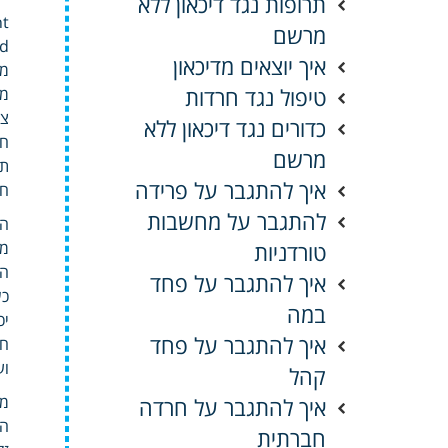
תרופות נגד דיכאון ללא
right
מרשם
איך יוצאים מדיכאון
מו
טיפול נגד חרדות
צפ
כדורים נגד דיכאון ללא
חי
מרשם
תפ
איך להתגבר על פרידה
חב
להתגבר על מחשבות
הע
טורדניות
מט
הק
איך להתגבר על פחד
כש
במה
יכ
איך להתגבר על פחד
חב
וע
קהל
מק
איך להתגבר על חרדה
הק
חברתית