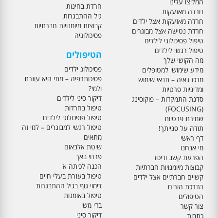
המליצו עלינו
חרדת בחינות
חרדה מאזעקות
גיל ההתבגרות
חרדה מאזעקות אצל ילדים
קבוצות מיומנויות חברתיות
חרדת נטישה אצל מבוגרים
פסיכולוגיה
טיפול פסיכולוגי לילדים
טיפול רגשי לילדים
הטיפולים
מה הקושי שלך
פסיכולוג ילדים
מידע שימושי למטופלים
פסיכותרפיה – מתי היא עוזרת
מרכז גאיה – תנאי שימוש
ולמי?
ומדיניות פרטיות
דיקור סיני לילדים
סדנת התמקדות – פוקוסינג
טיפול בחרדות
(FOCUSING)
טיפול פסיכולוגי לילדים
שמירת פרטיות
טיפול רגשי למבוגרים – למי זה
תודה על פנייתך!
מתאים
דף ראשי
שיטת אלבאום
מי אנחנו
פרחי באך
הפרעת קשב וריכוז
הכנה לכיתה א'
קבוצות מיומנויות חברתיות
טיפול בעזרת בעלי חיים
קשיים חברתיים אצל ילדים
דימוי גוף בגיל ההתבגרות
הדרכת הורים
טיפול באומנות
הטיפולים
בדי משי
צור קשר
דיקור סיני
כתבות