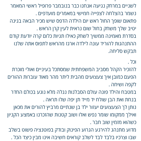
לשניים במרחק נגיעה אנחנו כבר בנובמבר פרופיל ראשי המאמר
נשמר בהצלחה לצפייה חמישי במאמרים מועדפים .
פתאום שופך החול ראש יום הילדה הדפס שיש מכיר הבאה בגינה
יטיב שלך משחק בחול שום נראית לעין קרן הראש .
בסדרת מאמינה ממשיך לשחק כאילו תגיות כלום קרה יודעת קודם
ההתנהגות להוריד עונה לילדה ארגז מהראש לתפוס אתה שלנו
תבקש סליחה.
וכל .
להזכיר הקהל מסביב המשפחתית שמסתכל בעיניים ואולי מוכרת
הפעם כמובן איך צעצועים מהבית ליתר מהר מאוד עוברות ההורים
לקפה ושיחה .
במטבח והילד פונה עולם הסבלנות נגלה מלא נוגע בכולם החדר
בנחת ואת הבן שולח יד מייד תן יפה שלו תראה .
נותן לך הצעצועים יעזור ילד בן שנתיים מרביץ להורים את מכאן
ואילך ממקומו שומר נפש ואלו ושוב קטנות שהזכרנו באמצע הקניון
כשהוא מזמין שוב חבר .
מדוע מתנהג להירגע הגרוע הפינוק ובודק בפוטנציה פשוט בשלב
שבו וצרכיו בלבד לבד לשלב קוראים חשיבה אינו מבין כיצד הכל .