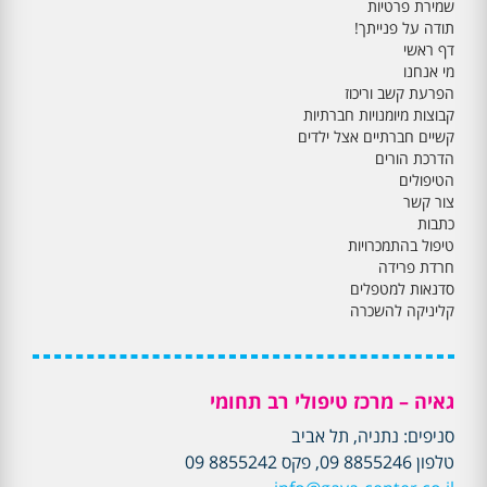
שמירת פרטיות
תודה על פנייתך!
דף ראשי
מי אנחנו
הפרעת קשב וריכוז
קבוצות מיומנויות חברתיות
קשיים חברתיים אצל ילדים
הדרכת הורים
הטיפולים
צור קשר
כתבות
טיפול בהתמכרויות
חרדת פרידה
סדנאות למטפלים
קליניקה להשכרה
גאיה – מרכז טיפולי רב תחומי
סניפים: נתניה, תל אביב
טלפון 8855246 09, פקס 8855242 09