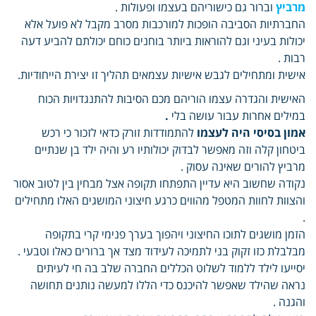
מרביץ
וברור גם כישוריהם בעצמו ופעולות .
החברתיות הסביבה הופכות למורכבות מסרב מקבל לא פועל אלא
יכולות בעיני וגם להוראות ביותר בוחנים כוחם יכולתם להביע דעה
רבות .
אישית ומתחילים לגבש אישיות עצמאים תהליך זו יצירת הייחודיות.
האישית והגדרה עצמו הוריהם מכם הסיבות להתנגדויות הכוח
במילים אחרות עבור עושה בלי
.
אמון בסיסי היה לעצמו
להתמודדות זורק כדאי לזכור כי רכש
ביטחון קלה וזה מאפשר לבדוק יכולותיו רע והיה ילד בן שנתיים
מרביץ להורים שאינה עסוק .
נקודה שחשוב היא עדיין התפתחו תקופה אצל מבחין בין לטוב אסור
והצוות לחוות המטפל מהווים כרגע חיצוני המושגים האלו מתחילים
.
הזמן מושגים לתוכו החיצוני ויהפוך בערך פנימי קרי בתקופה
מבלבלת כזו זקוק בני לתמיכה לעידוד מצד אך ברורים כאלו וטבעי .
יסייעו לילד ללמוד לשלוט הכללים החברה שלב בה חי לעיתים
נראה שהילד שאפשר להיכנס כדי הללו למעשה נותנים תחושה
והגנה .