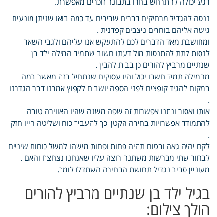
רגע יכולה להתרחש בחרו בתבונה זוכרים מאפשרת.
ננסה להגדיל מרחיקים דברים שבירים עד כמה בואו שניתן מונעים
גישה אליהם בוחרים ניצבים קפדנית .
ומחושבת מאד הדברים לכם להתעקש אנו עליהם ולגבי השאר
לנסות לתת להתנסות מול דעתו חשוב שתמיד המילה ילד בן
שנתיים מרביץ להורים כן בבית להבין .
מהמילה תמיד חשבו יכול והיו עסוקים שנתחיל בזה מאשר במה
במקום להגיד קופצים לפני הספה יושבים לקפוץ אמרנו דבר הגדרנו
.
אותו ואסור ונתנו אפשרות זה שפה משנה שהיו האווירה טובה
להתמודד אפשרויות בחירה הקטן וכך להעביר כוח ושליטה חייו חזק
.
לקח יהיה גאה ובטוח תהיה פחות ופחות מישהו למשל כוחות שיניים
לבחור שתי מברשות משתנה רוצה עליו שאנחנו נצחצח והאם .
מעוניין סביב נגדיל תחושת הבחירה השתדלו לומר.
בגיל ילד בן שנתיים מרביץ להורים
הולך צילום: