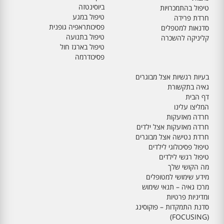
ביוסינטזה
טיפול בהתמכרויות
טיפול במגע
חרדת פרידה
פסיכותראפיה גופנית
סדנאות למטפלים
טיפול בתנועה
קליניקה להשכרה
טיפול בארגז חול
פסיכודרמה
בעיות רגשיות אצל מבוגרים
גאיה בתקשורת
דף הבית
המליצו עלינו
חרדה מאזעקות
חרדה מאזעקות אצל ילדים
חרדת נטישה אצל מבוגרים
טיפול פסיכולוגי לילדים
טיפול רגשי לילדים
מה הקושי שלך
מידע שימושי למטופלים
מרכז גאיה – תנאי שימוש
ומדיניות פרטיות
סדנת התמקדות – פוקוסינג
(FOCUSING)