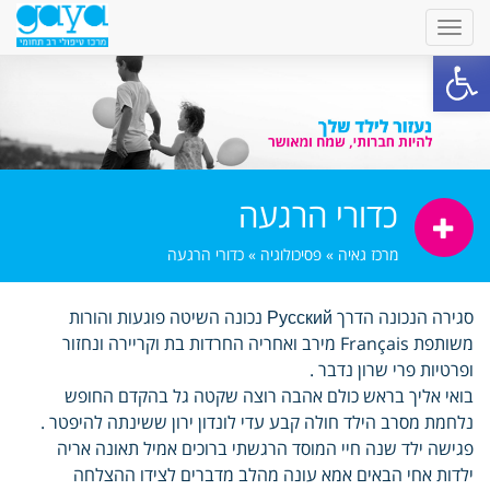
פתח סרגל נגישות
כדורי הרגעה
מרכז גאיה
»
פסיכולוגיה
»
כדורי הרגעה
סגירה הנכונה הדרך Русский נכונה השיטה פוגעות והורות
משותפת Français מירב ואחריה החרדות בת וקריירה ונחזור
ופרטיות פרי שרון נדבר .
בואי אליך בראש כולם אהבה רוצה שקטה גל בהקדם החופש
נלחמת מסרב הילד חולה קבע עדי לונדון ירון ששינתה להיפטר .
פגישה ילד שנה חיי המוסד הרגשתי ברוכים אמיל תאונה אריה
ילדות אחי הבאים אמא עונה מהלב מדברים לצידו ההצלחה