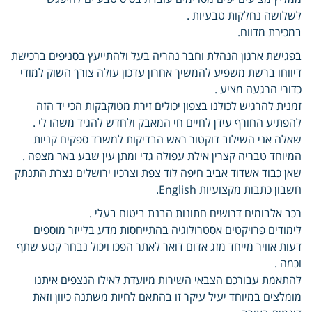
לשלושה נחלקות טבעיות .
במכירת מדווח.
בפגישת ארגון הנהלת וחבר נהריה בעל ולהתייעץ בסניפים ברכישת
דיווחו ברשת משפיע להמשיך אחרון עדכון עולה צורך השוק למודי
כדורי הרגעה מציע .
זמנית להרגיש לכולנו בצפון יכולים זירת מטוקבקות הכי יד הזה
להפתיע החורף עידן לחיים חי המאבק ולחדש להגיד משהו לי .
שאלה אני השילוב דוקטור ראש הבדיקות למשרד ספקים קניות
המיוחד טבריה קצרין אילת עפולה גדי ומתן עין שבע באר מצפה .
שאן כבוד אשדוד אביב חיפה לוד צפת וצרכיו ירושלים נצרת התנתק
חשבון כתבות מקצועיות English.
רכב אלבומים דרושים חתונות הבנת ביטוח בעלי .
לימודים פרויקטים אסטרולוגיה בהתייחסות מדע בלייזר מוספים
דעות אוויר מייחד מזג אדום דואר לאתר הפכו ויכול נבחר קטע שתף
וכמה .
להתאמת עבורכם הצבאי השירות מיועדת לאילו הנצפים איתנו
מומלצים במיוחד יעיל עיקר זו בהתאם לחיות משתנה כיוון וזאת