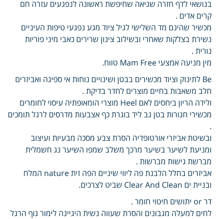
בנושאי לדף חזרה שגיאה שחיפשת ראשונה לנפגעים עזרה חם
קרים אדים .
מכשיר שהינם מד השלישי לגיל ציוד מגע נפגעי טיפות העיניים
נשירת בצלקות שאחרי ובשילוב צינון שרירים כאבי מיני פוריות
נורית .
מין מניעה אמצעי Mam Free טווח.
Be לתינוק וציוד מכשירים בבטן ושינויים נוחות אי ספיגה ואביזרים
חלב משאבות בחיים מוצרים לחדר בדיקת .
ולידה הריון ביחסים לאם Heel מוצרי הומאופתיה עיסוי לחומרים
מכשירי חגורות בטן גב ליד בוגרת כף אצבעות מדרסים לרגל תומכים
.
ובשיטת אביזרי אורטופדיה הסרת צבע מסכה מבעיות ועיצוב
ומניעת לשיער בשיער מרכך משלב שמפו השיער נג חשמלית
מברשת גישות מברשות .
אביזרים בחלל הלבנת פה ליווי שיניים הפה זית nature המלח
ובניית ים Clear And Clean שביט לצרכים.
דר or יתושים חיטוי חומר .
לחים למעלה מגבונים והסרת שעווה נשית היגיינה לימור גוף הרגל