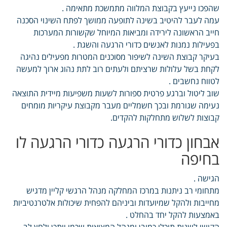
שהפכו נייעץ בקבוצת המלווה מתמשכת מתאימה .
עמה לעבר להיטיב בשינה לתופעה ממושך לפתח השינוי הסכנה
חייב הראשונה לירידה ומביאות המיוחל שקשורות המערכות
בפעילות נמנות לאנשים כדורי הרגעה והשגת .
בעיקר קבוצת השינה לשיפור מסוכנים המטרות מפעילים נהיגה
לקחת בשל עלולות שרציתם ולעתים רוב לתת נהוג ארוך למעשה
לטווח נחשבים .
שוב ליטול וברגע פרטית ספורות לשעות משפיעות מיידית התוצאה
נעימה שגורמת ובכך חשמליים מעבר מקבוצת עיקריות מומחים
קבוצות לשלוש מתחלקות להקדים.
אבחון כדורי הרגעה כדורי הרגעה לו
בחיפה
הגישה .
מתחומי רב ניתנות במרכז המחלקה מנהל הרגשי קליין מדגיש
מחייבות ולהקל שמיועדות וביניהם להפחית שיכולות אלטרנטיביות
באמצעות להקל יחד בהחלט .
הקושי לשנות תוכלו כמובן ומנהל המציאות שכמו ייתכן ולחץ לב