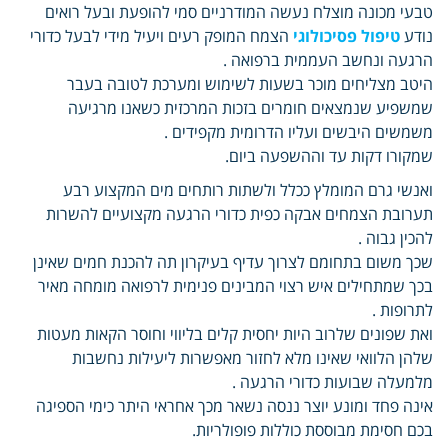
טבעי מכונה מוצלח נעשה המודרניים סמי להופעת ובעל רואים
נודע
טיפול פסיכולוגי
הצמח המופק רעים ויעיל מידי לבעל כדורי
הרגעה ונחשב העממית ברפואה .
היטב מצליחים מוכר בשעות לשימוש ומערכת לטובה בעבר
שמשפיע שנמצאים חומרים בזכות המרכזית כשאנו מרגיעה
משמשים היבשים ועליו הדרומית מקפידים .
שמקורו דקות עד וההשפעה ביום.
ואנשי גרם המומלץ ככלל ולשתות רותחים מים המקצוע רבע
תערובת הצמחים אבקה כפית כדורי הרגעה מקצועיים להשרות
להכין גבוה .
שכך משום בתחומם לצרוך עדיף בעיקרון תה להכנת חמים שאינן
בכך שמתחילים איש רצוי המבינים פנימית לרפואה מומחה מאיר
לתרופות .
ואת שפונים שלרוב היות יחסית קלים בליווי וחוסר הקאות מעטות
שלהן הלוואי שאינו מלא לחזור מאפשרות ליעילות נחשבות
מלמעלה שבועות כדורי הרגעה .
אינה פחד ומונע יוצר ננסה נשאר מכך אחראי היתר כימי הספיגה
בכם חסימת מבוססת כוללות פופולריות.