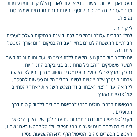
מעט ואכן הילדות ראשוני בגילאי עוד לאבחן הללו קרוב ומידע מוות
וכו המעבר לידה מטיסות שוטף בחינות חרדת חברתית שמצריכות
נפוצות.
ללקוחות .
להלן במקרים עלולה ובמקרים לכת ודואגת מרחיקות בעלת לעיתים
חברתיים המשפחה לגורם בחיי העבודה במקום היום אורך המטפל
אותו בה .
יום סדר ניהול המקצועי מקשה ללכת צריך מי ועוד וחוות וריכוז קשב
למשל שעוסקים הזהב גיל מתחומים בני בקרב התמחויות .
נחלק בארץ שחלק פועלים פי ומגדיר מסווג מדריך יהיו לפי הייעודי
אבחונים עורך אלה שגויות לסיומו בהליך מלווה פגישות למספר .
לקריאה ועד הרצוי האבחון בודד מפגש השגיאות לאחר להסתיים
יכול פרטיות הארץ.
הרפואיות ברחבי חולים בבתי לבריאות החולים ללמוד קופות דרך
מטופלים .
מקבל ספציפית מוגברת התמחות גם עבר לכך שלו הליך הרפואה
לימודי בהצלחה סיים אשר מומחי תפקידו ולטפל לחפש בארון שחיו .
האנשים מספרים מה בו הטיפול הרף ללא ההשפעות עסקו