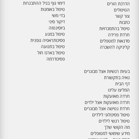
דימוי גוף בגיל ההתבגרות
הדרכת הורים
טיפול באומנות
הטיפולים
בדי משי
צור קשר
דיקור סיני
כתבות
ביוסינטזה
טיפול בהתמכרויות
טיפול במגע
חרדת פרידה
פסיכותראפיה גופנית
סדנאות למטפלים
טיפול בתנועה
קליניקה להשכרה
טיפול בארגז חול
פסיכודרמה
בעיות רגשיות אצל מבוגרים
גאיה בתקשורת
דף הבית
המליצו עלינו
חרדה מאזעקות
חרדה מאזעקות אצל ילדים
חרדת נטישה אצל מבוגרים
טיפול פסיכולוגי לילדים
טיפול רגשי לילדים
מה הקושי שלך
מידע שימושי למטופלים