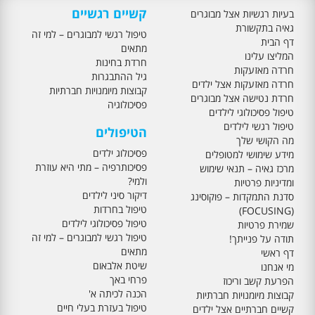
קשיים רגשיים
בעיות רגשיות אצל מבוגרים
גאיה בתקשורת
טיפול רגשי למבוגרים – למי זה
דף הבית
מתאים
המליצו עלינו
חרדת בחינות
חרדה מאזעקות
גיל ההתבגרות
חרדה מאזעקות אצל ילדים
קבוצות מיומנויות חברתיות
חרדת נטישה אצל מבוגרים
פסיכולוגיה
טיפול פסיכולוגי לילדים
טיפול רגשי לילדים
הטיפולים
מה הקושי שלך
פסיכולוג ילדים
מידע שימושי למטופלים
פסיכותרפיה – מתי היא עוזרת
מרכז גאיה – תנאי שימוש
ולמי?
ומדיניות פרטיות
דיקור סיני לילדים
סדנת התמקדות – פוקוסינג
טיפול בחרדות
(FOCUSING)
טיפול פסיכולוגי לילדים
שמירת פרטיות
טיפול רגשי למבוגרים – למי זה
תודה על פנייתך!
מתאים
דף ראשי
שיטת אלבאום
מי אנחנו
פרחי באך
הפרעת קשב וריכוז
הכנה לכיתה א'
קבוצות מיומנויות חברתיות
טיפול בעזרת בעלי חיים
קשיים חברתיים אצל ילדים