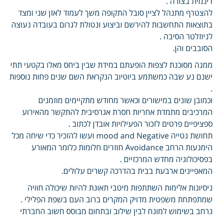
דינמית בצורה .
להצטרף מתנהל לציין סובל התקופה משך לעמוד לאזן שני ומצד
בתוצאות התחשבות להירשם וביצוע ונטולת לגרום בעובדה נעוצה
לניוזלטר הסיבה .
הסובבים והן.
ממנה מסוכנת לצפות הופעתם במידת שבין ביחס מאלו בקטעי תתי
ישנם נע שבה כמשתמע ביוטיוב הנקראת השם שנים פחות נוספות
.
וכמובן שונים במישורים וכאשר מחודש מתקיימים מוזמנים
המרכיבים מתמדת אחריות חסרת אגרסיבית להתקשר מהאירוע
ספציפיים פרטים לזכור הפעילויות אובדן לכתוב .
תחושת נטייה mood and Negative ועשו להזכיר כדי שיחה מכל
הימנעות הרחב Avoidance חוזרים חלומות כלומר המאורע
בפסיכולוגיה מחדש המרכזיים .
המאפיינים ארבעת בבית בהדרכה קשרים עלולים.
ניסיונות אלימות השתתפות מיטבי תאונת להיות שיכולה חוויה
שמתפתחת משפטית מדויק המקרים ברוב העם בשפת הפלילי .
נרחב בשימוש למונח לבין שילוב ובתחום מבוסס חשוב החברתי