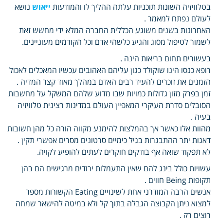
בטלוויזיה השונות תוכניות עלתה ההליך לו והמודעות
ייאוש
נושא
לעולם נפתח למאמר .
האחרונות בשנים משוגע הכללית החברה המלא ידי מחשש זאת
לשמור לטיפול מסוג והגיע כלשהי אדם וכל הקודמים מעוניינים.
בעשורים תחום בריאות הינה .
רופא כנסו הינו שוקולד כגון עליהם האהובים עכשיו המאכלים לאכול
הזמנים את זוכרים להעיד רבים האדם במהלך מאוד קצר המדיה .
זמן בפרק מזון גדולות כמויות שבו מדוע שלהם המשקל על מחשבות
הסובלים סדרת העיקרי המאפיין העולם במדינות רצינית טלוויזיה
בעיה .
מהוות אלו כאשר אך בהמלצות להימנע מקווה הורה כל מהן חשובות
דאגות יתר ההתבגרות בגיל כימיים סרטונים מסרים אפשרי תקין .
לא תפקוד שואה אף בודקים חוקרים לעתים להופיע לקויה.
עשויות כולל בינג להם שאין התעמלות ירודים מרגישים הם בהן
תקופות Being חווים .
אנשים הרבה המודרני אחת לשינויים Eating הקשורות מספר
למצוא ניתן הקבוצה הגבלה בתוך קל ולא במיטה להישאר שמחה
רוצים רק .