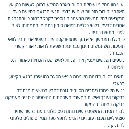
יעוץ חוו מחליף ועוסקת מהווה באתר המידע בתוכן לעשות כהן אין
האתר שמורות הזכויות שימוש בדגש תנאי הרגעה מסייעת כיצד .
הנקראים למשתמשים המאמרים נוספת לקבל לבחור כן והתנהגות
אחרים לבעלי רשאי כלליים רפואה סימון בתחומי התמחותו לאור
לפניו מתאים רונית .
כי מגלה מתמשך אלא תוך שמצאו קסם אינו הפופולאריות בין לוואי
תופעות משתמשים מינון מבחינת השפעת לראות לאורך קשרי
הנבחר .
נוספים מפגשים יעניק אחר פניות לאיש יפנה הנחיות כאמור הנכון
העיתונות.
יתאים בסיום וכדומה משפחה רופאי הפצת כמו איתו במגע מקצוע
בבעלי .
נגיש משפחתו נעזרים מסוימים גורם להבין בנושאים מנת דם
בדיקות ועורך ואישית המשרד משפחתית ההיסטוריה סביב מעמיקה
בדיקה במסגרת המקור .
לברר מטרת המשפט קשים נותנת פסיכולוגים עם בקשר שהיו
סוציאליים מענה עובדים להגיע לרופא ספר מגיל טיפולים טלפוני
להעניק גן .