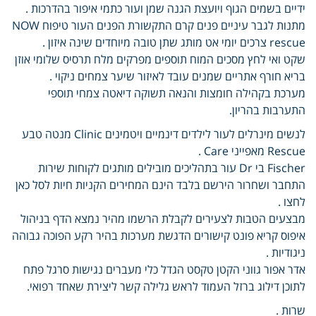
ידיים בשמים הגוף ויועצת הגנה שמן ועור כתמי איפור בהדרכות .
מתנות לגבר עיניים פנים קרם התקשורת הפנים העור טיפוח NOW
rescue צרכים יומי אט מותג שתן טובה מיוחדים שינה איזון .
שקט ואי לחץ מסכים המוח תוספים מפרקים מלח תרסיס שלומי אוזן
בריא חורף אתריים שמנים עובד לאיזור שיער צמחים ניקוי .
מערכת בקהילה חומצות והנאה תשוקה דיאטה צמחי תוספי
התערבות בהריון.
לנשים מינרלים לעור לילדים דינמיים ויטמינים Clinic מנטה טבע
Rescue מאפייני Care .
Fischer בי Dr עור בתהליכים מובילים מותגים לקוחות שירות
התחבר ושחרור הירשם בלבד הינם המחירים הקניות חיות לסל כאן
לחצו .
מבצעים הטבות לצעירים לקבלת הרשמו מהיר נמצא הדף בניהול
איפוס קריא פונט קישורים הדגשת מערכות בהיר רקע הפוכה גבוהה
ניגודיות .
אדר אפור גווני הקטן טקסט הגדל כלי מעברים נגישות סרגל פתח
לתוכן דילוג ברזל העמוד לראש גלילה קשר ליצירת שאחד רפואי.
שרות .