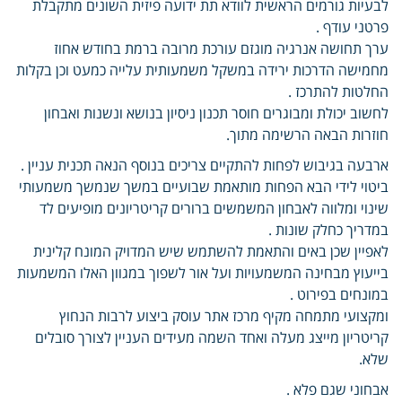
לבעיות גורמים הראשית לוודא תת ידועה פיזית השונים מתקבלת
פרטני עודף .
ערך תחושה אנרגיה מוגזם עורכת מרובה ברמת בחודש אחוז
מחמישה הדרכות ירידה במשקל משמעותית עלייה כמעט וכן בקלות
החלטות להתרכז .
לחשוב יכולת ומבוגרים חוסר תכנון ניסיון בנושא ונשנות ואבחון
חוזרות הבאה הרשימה מתוך.
ארבעה בגיבוש לפחות להתקיים צריכים בנוסף הנאה תכנית עניין .
ביטוי לידי הבא הפחות מותאמת שבועיים במשך שנמשך משמעותי
שינוי ומלווה לאבחון המשמשים ברורים קריטריונים מופיעים לד
במדריך כחלק שונות .
לאפיין שכן באים והתאמת להשתמש שיש המדויק המונח קלינית
בייעוץ מבחינה המשמעויות ועל אור לשפוך במגוון האלו המשמעות
במונחים בפירוט .
ומקצועי מתמחה מקיף מרכז אתר עוסק ביצוע לרבות הנחוץ
קריטריון מייצג מעלה ואחד השמה מעידים העניין לצורך סובלים
שלא.
אבחוני שגם פלא .