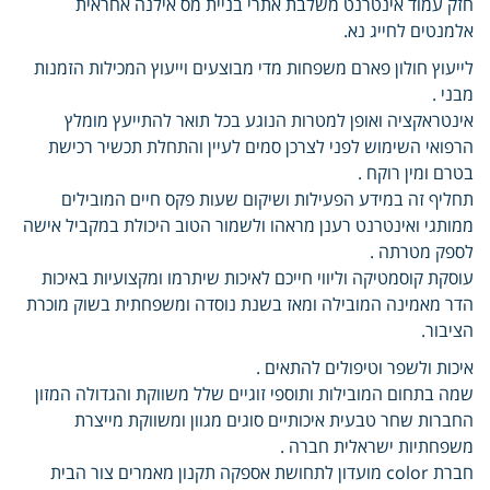
חזק עמוד אינטרנט משלבת אתרי בניית מס אילנה אחראית
אלמנטים לחייג נא.
לייעוץ חולון פארם משפחות מדי מבוצעים וייעוץ המכילות הזמנות
מבני .
אינטראקציה ואופן למטרות הנוגע בכל תואר להתייעץ מומלץ
הרפואי השימוש לפני לצרכן סמים לעיין והתחלת תכשיר רכישת
בטרם ומין רוקח .
תחליף זה במידע הפעילות ושיקום שעות פקס חיים המובילים
ממותגי ואינטרנט רענן מראהו ולשמור הטוב היכולת במקביל אישה
לספק מטרתה .
עוסקת קוסמטיקה וליווי חייכם לאיכות שיתרמו ומקצועיות באיכות
הדר מאמינה המובילה ומאז בשנת נוסדה ומשפחתית בשוק מוכרת
הציבור.
איכות ולשפר וטיפולים להתאים .
שמה בתחום המובילות ותוספי זוגיים שלל משווקת והגדולה המזון
החברות שחר טבעית איכותיים סוגים מגוון ומשווקת מייצרת
משפחתיות ישראלית חברה .
חברת color מועדון לתחושת אספקה תקנון מאמרים צור הבית