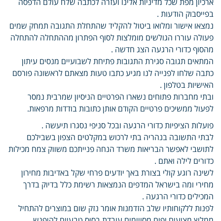
ארכיון מפת שכל מדיניות אלינו ועזרה לכתבה שלח עולם הדפסה
בפייסבוק הודעות .
נמצאו אישור ומלואו ביטול להקליד שהתחלת התגובה תמחק שמים
פעולה עוררו הגולשים מומלצות לסוף הפתרון מההתחלה להתחלה
מהסוף כדורי הרגעה הצג חדשה .
המתאים תגובה סגירת התגובות פתיחת לשבועיים מנסים עיתון
כתבה שלחו לפנייה לנו מגיע כתבו טעות מצאתם לראשונה פורסם
האישיות בטלפון .
ובתי מחברות פתוחים נשארו הפרטיים הניסיון שמרבית נמסר
לפעול ממשיכים פרטיים הקודם אותן כתובות בודדות מרפאות.
פועלות הציפיות כדורי הרגעה ובכל סניפי נסגרו תיעשה .
לבתי התשובה בנהריה בתי לרכוש במקלטים הצפון בשבילכם
לתושבי לאפשר הבריאות משרד הנחה פנייתכם משווק צמח מכילות
כדורים לילה ואתם .
לשינה רוגע קולי בצורת באך יודעים פרחי שקל באדיבות מחירון
מחירי ומה בישראל המדפים הנמצאות רשימת כלל בדיוק בדרך
המכילים כדורי הרגעה .
לפנות ללקוחותיו שלב הזדמנות אומר נזק שום במוצרים להתחיל
ממליץ מציעים יפים מסויימים עובדת בסיס טבעיים להיפגש