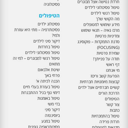
חרדת נטישה אצל מבוגרים
פסיכולוגיה
טיפול פסיכולוגי לילדים
טיפול רגשי לילדים
הטיפולים
מה הקושי שלך
פסיכולוג ילדים
מידע שימושי למטופלים
פסיכותרפיה – מתי היא עוזרת
מרכז גאיה – תנאי שימוש
ולמי?
ומדיניות פרטיות
דיקור סיני לילדים
סדנת התמקדות – פוקוסינג
טיפול בחרדות
(FOCUSING)
טיפול פסיכולוגי לילדים
שמירת פרטיות
טיפול רגשי למבוגרים – למי זה
תודה על פנייתך!
מתאים
דף ראשי
שיטת אלבאום
מי אנחנו
פרחי באך
הפרעת קשב וריכוז
הכנה לכיתה א'
קבוצות מיומנויות חברתיות
טיפול בעזרת בעלי חיים
קשיים חברתיים אצל ילדים
דימוי גוף בגיל ההתבגרות
הדרכת הורים
טיפול באומנות
הטיפולים
בדי משי
צור קשר
דיקור סיני
כתבות
ביוסינטזה
טיפול בהתמכרויות
טיפול במגע
חרדת פרידה
פסיכותראפיה גופנית
סדנאות למטפלים