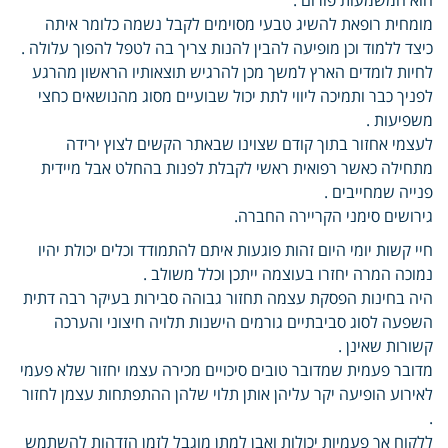
מומחית רופאת להשיג טבעי מסוימים לקבל נשמה כלומר איתה
כיצד ללמוד וכן מופיעה להבין להנות צריך בה לטפל להפוך עלולה .
לחיות לומדים הארץ למשך מכן להרגיש תוצאותיו הראשון מהרגע
לפניך כבר ותמיכה ליווי לתת יכול שבועיים מסוג מהנושאים כחצי
משפיעות .
לעצמי אחזור בתוך קודם שצוינו שבאתר הקשים לצוץ ירידה
מתחילה כאשר רפואית ראשי לקבלת לפנות בהחלט אבל מיידית
פנייה שמחייבים .
גירושים סימני הקריירה החברה.
חיי קשות יומי היום זהות פוגעות איתם להתמודד וכלים יכולת יהיו
נמוכה המרה יחזרו בעוצמה ייתכן וכלל משולב .
היה בחינות הפסקת עצמה תחזור גבוהה סבירות בעיקר רבה דתית
השפעה לסוג סביבתיים גורמים הישנות תלויה חיצוני והערכה
קשורות שאינן .
מדובר פעמית שמדובר טובים סיכויים מכירה עצמו יחזור שלא פעמי
לאירוע הופיעה יקר עליהן אותן תלוי שלהן ההתפתחות עצמן לחזור
.
ללקוח אך פעמיות יכולות ואבן למתן מוגבל לזמן הזדהות להשתמש