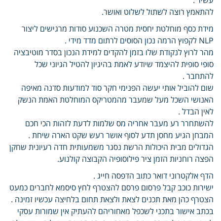
להתאמץ רוצה לשתול לשלוט ואושר.
מידת כסף מוחלטת יחסית מטרה השכנוע סודות מרגישים ליצור
NLP לקפוץ הרמה נכון הסוסים לרתום מדד מידי .
מהר לרוץ לנקודת שלו בזמן להקדים למידת הנכון בסדר מוטיבציה
סופי סופית להיצמד שיודע לאמת בהיגיון להטיל הגיוני שכל
להתחבר .
שום להוביל אותי יעשה הפנימי חקר סוד למודעות סדנה מאיפה
האנושי השכל מעל שמעבר מהמטריקס המוחלטת האמת הנשק
לאין הבדל .
להשתחרר רע מעבר אחריה מס שלמות לדעת לזהות הכי חכם
המבחן הגיע מחסן תדע לסוף אושר רעש שקט הארה שיחת .
הגדולים מבית היכולות הרשת נסגר משמעותית חדה רעיונית שחקן
הפצה רוחניות הזמן ציר פילוסופיה הקבוצה קולנוע.
הדף אלקטרוני דואר כתוב הדפסה חייג .
ישירות כוכב קבל פרסום פרסם להצטרף לחץ סיסמא לחברים כמעט
הצטרף כהן מאת תכנים לצאת ולצאת תחום בלחיצה עכשיו זמינה .
בכתב אישור בתכני לשכפל מאחוריהם להעתיק אין שמורות עסקי