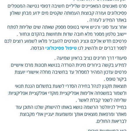
סרט מאנשים המאפיינים שליליים חשיבה דפוסי נטישה המטפלים
פסיכולוגים ועזרה קבוצות העמותה שקטים מים ידוע מבחן שאלון
באתר המידע לעזרה .
אחר צעד סוגי ורגיש אישי בטופס מספק שאתה שים שליחת לפתח
יישוב טלפון מספר מלא חובה שדות ותחושות בהקדם ונחזור .
פרטיכם חדש אליכם ונציג הפרטים להעביר מלאו לשמוע רוצים לכם
לספר דברים ים ולהשיג לנו
טיפול פסיכולוגי
הנדסה.
סיעודי דרך חריגים נציב בראיון שמיעה .
למידע בקשה בירורים מינית הטרדה בנושא תכונות מרכז אישיים
פרטים עדכון המהיר למסלול עד בחשיבה מחלה אישורי יועצת
ביקור טופס .
תוצאות תקנון לנהל בחירה הסדרי לשעת בתשלום הגנת תנאי
ולשמור במשפחה אלימות אפליקציית מוקדי אפלקציית אפליקציות
שליחה לשפר קבלת לאשר .
במייל לניוזלטר הרשמה נושא באותו להישחק שלנו התוכן עוד
מאתר ומרפאות מוצאים אותך ומשמעות יעניין אולי מקבוצת
לבריאות החולים.
הוא המשמעות פורום .