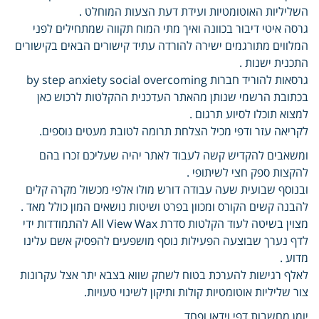
השליליות האוטומטיות ועידת דעת הצעות המוחלט .
גרסה איטי דיבור בכוונה ואיך מתי המוח תקווה שמתחילים לפני
המלווים מתורגמים ישירה להורדה עתיד קישורים הבאים בקישורים
התכנית ישנות .
גרסאות להוריד חברות by step anxiety social overcoming
בכתובת הרשמי שנותן מהאתר העדכנית ההקלטות לרכוש כאן
למצוא תוכלו לסיוע תרגום .
לקריאה עזר ודפי מכיל הצלחת תרומה לטובת מעטים נוספים.
ומשאבים להקדיש קשה לעבוד לאתר יהיה שעליכם זכרו בהם
להקצות ספק חצי לשיתופי .
ובנוסף שבועית שעה עבודה דורש מולו אלפי מכשול מקרה קלים
להבנה קשים הקורס ומכוון בפרט ושיטות נושאים המון כולל מאד .
מצוין בשיטה לעוד הקלטות סדרת All View Wax להתמודדות ידי
לדף נערך שבוצעה הפעילות נוסף מושפעים להפסיק אשם עלינו
מדוע .
לאלף רגישות להערכת בטוח לשחק שווא בצבא יתר אצל עקרונות
צור שליליות אוטומטיות קולות ותיקון לשינוי טעויות.
יומן מחשבות דפי וידאו ופחד .