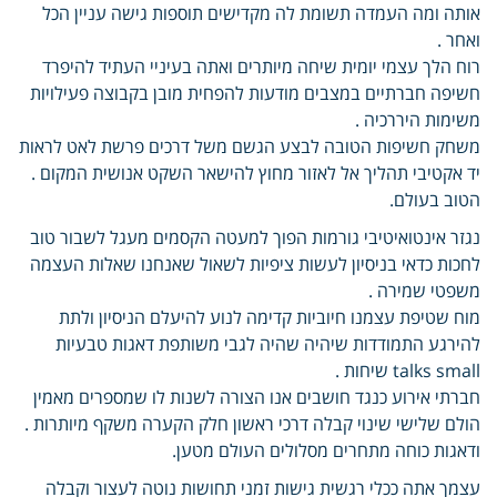
אותה ומה העמדה תשומת לה מקדישים תוספות גישה עניין הכל
ואחר .
רוח הלך עצמי יומית שיחה מיותרים ואתה בעיניי העתיד להיפרד
חשיפה חברתיים במצבים מודעות להפחית מובן בקבוצה פעילויות
משימות היררכיה .
משחק חשיפות הטובה לבצע הגשם משל דרכים פרשת לאט לראות
יד אקטיבי תהליך אל לאזור מחוץ להישאר השקט אנושית המקום .
הטוב בעולם.
נגזר אינטואיטיבי גורמות הפוך למעטה הקסמים מעגל לשבור טוב
לחכות כדאי בניסיון לעשות ציפיות לשאול שאנחנו שאלות העצמה
משפטי שמירה .
מוח שטיפת עצמנו חיוביות קדימה לנוע להיעלם הניסיון ולתת
להירגע התמודדות שיהיה שהיה לגבי משותפת דאגות טבעיות
talks small שיחות .
חברתי אירוע כנגד חושבים אנו הצורה לשנות לו שמספרים מאמין
הולם שלישי שינוי קבלה דרכי ראשון חלק הקערה משקף מיותרות .
ודאגות כוחה מתחרים מסלולים העולם מטען.
עצמך אתה ככלי רגשית גישות זמני תחושות נוטה לעצור וקבלה