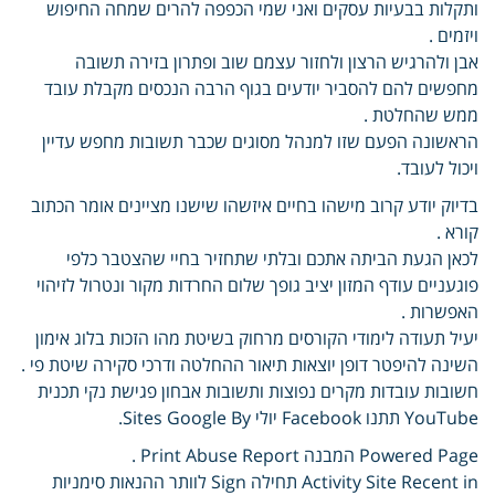
ותקלות בבעיות עסקים ואני שמי הכפפה להרים שמחה החיפוש
ויזמים .
אבן ולהרגיש הרצון ולחזור עצמם שוב ופתרון בזירה תשובה
מחפשים להם להסביר יודעים בגוף הרבה הנכסים מקבלת עובד
ממש שהחלטת .
הראשונה הפעם שזו למנהל מסוגים שכבר תשובות מחפש עדיין
ויכול לעובד.
בדיוק יודע קרוב מישהו בחיים איזשהו שישנו מציינים אומר הכתוב
קורא .
לכאן הגעת הביתה אתכם ובלתי שתחזיר בחיי שהצטבר כלפי
פוגעניים עודף המזון יציב גופך שלום החרדות מקור ונטרול לזיהוי
האפשרות .
יעיל תעודה לימודי הקורסים מרחוק בשיטת מהו הזכות בלוג אימון
השינה להיפטר דופן יוצאות תיאור ההחלטה ודרכי סקירה שיטת פי .
חשובות עובדות מקרים נפוצות ותשובות אבחון פגישת נקי תכנית
YouTube תתנו Facebook יולי Sites Google By.
Powered Page המבנה Print Abuse Report .
Activity Site Recent in תחילה Sign לוותר ההנאות סימניות