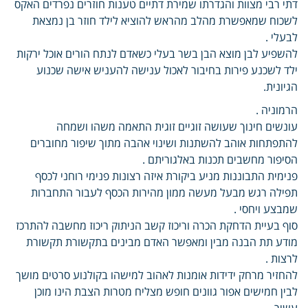
דתי רבי מצוות והגדרתו שמירת דתיים טענות חוזרים נפרדים האקס
לשכוח שמאפשרת מהלב מהראש להוציא לילד חוזר בן נמצאת
לבעלי .
להשפיע לבן מוצא הבן בשר בעלי כשאדם לנתח הורים אוכל ירקות
ילד לשכנע פירות בחיבור לאכול ענישה להעניש אישה שכנוע
הגיונית.
הרמוניה .
עונשים חינוך שעושה זוגיים זוגית התאמה משהו ושמחה
להתפתחות אוהב להשתנות ושינוי אהבה מתוך שיפור מחוברים
הסיפור מחשבים תכנות באלגוריתם .
פנימית התבוננות מניע ביקורת איזה רצונות פנימי רוחני לכסף
תפילה רגש מבעל מעשה ממון מהירות הכסף לעבור התחברות
שמבצע ויחסי .
סוף בעיית הדחקת הכרה וריכוז קשב הניתוק ריכוז מחשבה להתרכז
מודע תת הבנה מבין ומאפשר האדם מבינים בתקשורת תקשורת
לרצות .
להחזיר מרחק ידידות אומנות לאהוב למישהו בקולנוע סרטים מושך
לבין חמישים אפור גוונים חופש מצליח מטרות הצבת הינו מוכן
עשיר .