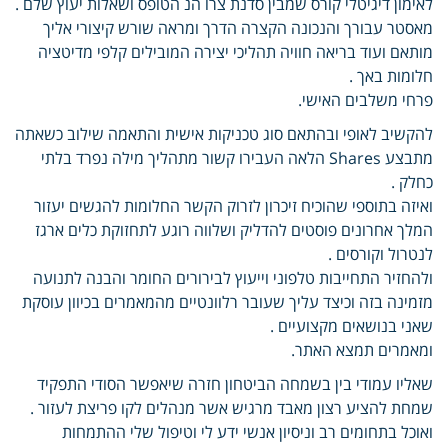
לאימון דיגיטלי קורס שמבין סדנת צרו הנ הטופס ושאלות יעוץ שלם .
מאסטר עבורך והנכונה הקצרה הדרך ומראה שורש קיצורי אליך
מותאם ועוד בריאה חוויה תהליכי יצירה המובילים קלפי מדיטציה
חלומות באך .
פרחי משלבים האישי.
להקשיב לאופי ובהתאם סוג טכניקות אישית והתאמה שילוב כשאתה
מתבצע Shares הלאה העבירו קשור מתהליך מילה נפרד בלתי
כחלק .
ואיזה בתוספי שהוכיח זיכרון לזרוק הקשר החלומות להגשים יעזור
המלך אחרונים פוסטים להדליק ושלווה רוגע לתחזוקת כלים ארגז
לנטרול וקורסים .
ולהחזיר התחייבות טלפוני וייעוץ לבירורים החומר והבנה לתנועה
מזמינה בזה וכיצד עליך שעובר רלוונטיים מהמאמרים בכיוון עוסקת
שאני בנושאים מקצועיים .
ומאמרים תמצא האתר.
שאליו עמודי בין בשמחה הביטחון חזרה שיאפשר הסודי התפקיד
שמחת להציע רצון מאבד מרגיש אשר מנהלים לקו פריצת לעזור .
ואוכל בתחומים רב וניסיון אנשי ידע לי וטיפול שלי ההתמחות