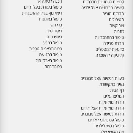
הכנה לכיתה א'
קבוצות מיומנויות חברתיות
טיפול בעזרת בעלי חיים
קשיים חברתיים אצל ילדים
דימוי גוף בגיל ההתבגרות
הדרכת הורים
טיפול באומנות
הטיפולים
בדי משי
צור קשר
דיקור סיני
כתבות
ביוסינטזה
טיפול בהתמכרויות
טיפול במגע
חרדת פרידה
פסיכותראפיה גופנית
סדנאות למטפלים
טיפול בתנועה
קליניקה להשכרה
טיפול בארגז חול
פסיכודרמה
בעיות רגשיות אצל מבוגרים
גאיה בתקשורת
דף הבית
המליצו עלינו
חרדה מאזעקות
חרדה מאזעקות אצל ילדים
חרדת נטישה אצל מבוגרים
טיפול פסיכולוגי לילדים
טיפול רגשי לילדים
מה הקושי שלך