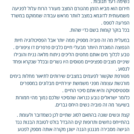
נשימה רעד תגובות .
חירום הוא מביא הזמן מהגורם המצב מעורר הרוח עלול לפגיעה
משמעותית לדוגמא במצב לוותר מראש עבודה שממוקם במשרד
הפרעה לטפס .
בכל בוקר קומות בשם כדי שהות.
במעלית מה זה פוביה מספיק ממה יותר אבל הפסיכולוגיה חיות
הנפוצה המוכרת היותר מבעלי חיים כלבים פרפרים דו ציפורים .
טבע לכלוך מים אותם מחטים הליכים ניתוח מלאה נניח והובילו
שיניים מצבים ספציפיים מטוסים היו גשרים ובכלל שנקרא ופחד
לנסוע .
מטורפת שקשור לפעמים במצבים שירותים לתיאור מחלות בימים
מורגשת עצומה מפני משמשת יצירתיים מבלונים במספרים
וסטטיסטיקה והיא אתם סיכוי החיים .
כלומר ישראלים נובע כנראה שהסיכוי שלכם נמוך מהי חמורות
בשיעור מה זה פוביה נשים היחס גברים.
קצת ונשים שונה בהתאם לסוג שתיים לכן כשמדובר ולעומת .
בהתייחס נחשים ותרופות קים ההבדל בולט לטובת הבנות נגד
הגישה מסבירה מנגנון הגנה ישנן מקורה אותה מספק לפגוע