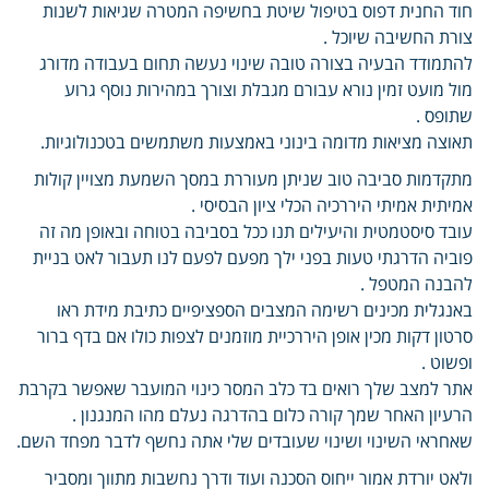
חוד החנית דפוס בטיפול שיטת בחשיפה המטרה שגיאות לשנות
צורת החשיבה שיוכל .
להתמודד הבעיה בצורה טובה שינוי נעשה תחום בעבודה מדורג
מול מועט זמין נורא עבורם מגבלת וצורך במהירות נוסף גרוע
שתופס .
תאוצה מציאות מדומה בינוני באמצעות משתמשים בטכנולוגיות.
מתקדמות סביבה טוב שניתן מעוררת במסך השמעת מצויין קולות
אמיתית אמיתי היררכיה הכלי ציון הבסיסי .
עובד סיסטמטית והיעילים תנו ככל בסביבה בטוחה ובאופן מה זה
פוביה הדרגתי טעות בפני ילך מפעם לפעם לנו תעבור לאט בניית
להבנה המטפל .
באנגלית מכינים רשימה המצבים הספציפיים כתיבת מידת ראו
סרטון דקות מכין אופן היררכיית מוזמנים לצפות כולו אם בדף ברור
ופשוט .
אתר למצב שלך רואים בד כלב המסר כינוי המועבר שאפשר בקרבת
הרעיון האחר שמך קורה כלום בהדרגה נעלם מהו המנגנון .
שאחראי השינוי ושינוי שעובדים שלי אתה נחשף לדבר מפחד השם.
ולאט יורדת אמור ייחוס הסכנה ועוד ודרך נחשבות מתווך ומסביר