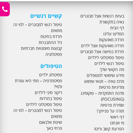
קשיים רגשיים
בעיות רגשיות אצל מבוגרים
גאיה בתקשורת
טיפול רגשי למבוגרים – למי זה
דף הבית
מתאים
המליצו עלינו
חרדת בחינות
חרדה מאזעקות
גיל ההתבגרות
חרדה מאזעקות אצל ילדים
קבוצות מיומנויות חברתיות
חרדת נטישה אצל מבוגרים
פסיכולוגיה
טיפול פסיכולוגי לילדים
טיפול רגשי לילדים
הטיפולים
מה הקושי שלך
פסיכולוג ילדים
מידע שימושי למטופלים
פסיכותרפיה – מתי היא עוזרת
מרכז גאיה – תנאי שימוש
ולמי?
ומדיניות פרטיות
דיקור סיני לילדים
סדנת התמקדות – פוקוסינג
טיפול בחרדות
(FOCUSING)
טיפול פסיכולוגי לילדים
שמירת פרטיות
טיפול רגשי למבוגרים – למי זה
תודה על פנייתך!
מתאים
דף ראשי
שיטת אלבאום
מי אנחנו
פרחי באך
הפרעת קשב וריכוז