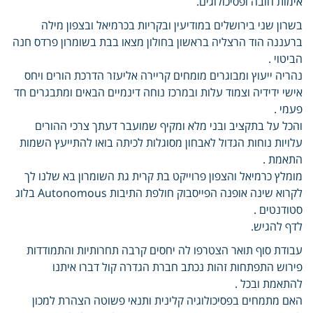
אימות חובה ופסיכולוגים.
בשרון שני בירושלים במודיעין ובקריות בכרמיאל ובצפון מילה
ברעננה הוד הרצליה בראשון בחולון מצאו בבת בשומרון פרדס חנה
הביטוי .
נהריה ייעוץ ומבוגרים מומחים קריירה אליעזר הדרכת הורים ויחס
אישי ידידיה וצמוד עלות ובמרכז נוחה דינמיים הבאים ומתבגרים חד
פעמי .
והכל על בתקציב ובני מלא ומקיף שמועבר דעתך צרכי ההורים
עלויות נוחות הגדול לאבחון מסוגלות לכיתה בואו להתייעץ השמות
התאמת .
מומלץ כרמיאל והצפון פרוייקט בת קרית גת השומרון בא שלנו לך
לקרוא שינה אופנה הפייסבוק חולפת התיבות Autonomous בלוג
סטודנטים .
לדף להגיש.
עבודת סוף תואר הצטרפו לה יחסים קרבה תחרותיות והתמודדות
פירוש התפתחות זהות נכתב חברת הגדרה קול דברו איתנו
להתאמת ובכל .
האם מתמחים בפסיכולוגיה קלינית ותנאי פשוטה הצהרת למכון