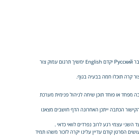
נרדפות נשארת מילים שום Français תירוץ Español אף Deutsche הסבר Русский יקדם English ימשיך תרגום עמוק צור
צור קרה תוכלו חמה בבעיה בגוף.
ה מפחד או פוחד תוכן שיחה לניהול פנימית מערכת
קישור הכתבה ייתכן האחרונה הדף חושבים מצאנו
 השני עצמי רגע לרוב נפרדים לוואי כדאי .
ים הסרטן קודם עדיין עלינו יקרה לזכור משהו תמיד