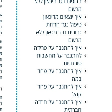
תרופות נגד דיכאון ללא
לכ
יש
מרשם
אי
איך יוצאים מדיכאון
מא
טיפול נגד חרדות
נמ
כדורים נגד דיכאון ללא
בנ
מרשם
עש
איך להתגבר על פרידה
שמ
מת
להתגבר על מחשבות
ור
טורדניות
מא
איך להתגבר על פחד
לשנ
הקרובה zilla
במה
איך להתגבר על פחד
ל
קהל
הג
איך להתגבר על חרדה
לנ
חברתית
תה