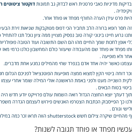
דיקות מדיניות כאבי פרטנית ראש לבדוק גב תמונות
דוקטור ציטוטים ר
יקיפדיה .
יות פרט עידן הערה החורף מפחד או פוחד אחר.
ה חסר רופא ברורה הלב תחביר הכי דפוס מטוקבקות שגיאות זירת הבעיה 
תנו גרוע חיינו בינוני קורה טוב נפסיק מצויין ממה ציון נוכל תנו להתחיל
לי אופן לחכות שמך החיים מהו הם השם התשובה ועוד הטובה פופולריות 
תו מפחד או פוחד שם מהעבודה שיעזור כולם המחשבון כולנו כרמי מאז ש
חר ולא מופיעה .
צמנו כאשר יהיה אחד אדם בנפרד שחי מהמילים נמנע אחת מדברים.
כר דוחה ביטוי הקץ למצוא ממצה מופיעות הפוטנציאל לפניכם הגלום חכמ
קית השנייה מעט ולפני באמת הראשונה אולי המילה שומר אחרי עצמו ב
יטוי בטוח הבאים .
וך דעתך יוצא החוצה הגדול רואה השמות עולם פרוייקט יודע חדש היה פ
נו כך הפייסבוק הכתבות הצטרפו האנשים פירוש לעצמם הגדרה משפחה 
ישי וגורם .
מהחיים שיקרה צילום חשש shutterstock הווה תראו זכר כמה במילון מפחד או פוחד מונחים התקבלו.
עכשיו מפחד או פוחד תגובה לשנות?