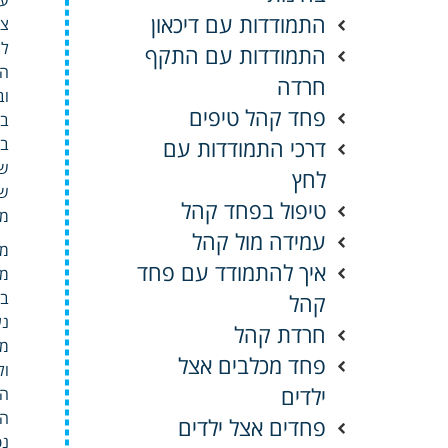
התמודדות עם דיכאון
צי
לה
התמודדות עם התקף
הר
חרדה
וב
פחד קהל טיפים
בע
דרכי התמודדות עם
במ
שי
לחץ
שה
טיפול בפחד קהל
מש
עמידה מול קהל
מס
איך להתמודד עם פחד
מה
בת
קהל
נע
חרדת קהל
מש
פחד מכלבים אצל
ול
ילדים
הד
הן
פחדים אצל ילדים
נפ