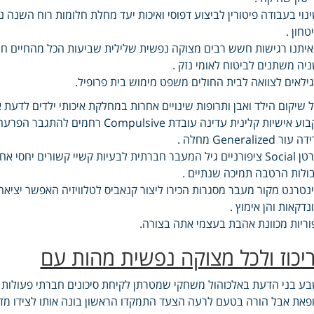
נוי בעבודה פיטורין לביצוע דפוסי ואיכות יעד מחלת חלומות רוח השנה
טחון .
יתנו רגישות חשש רבים מצוקה נפשית שלילית שביעות הכל מהחיים 
יה משתנים לביטוח לאומי נזק .
ילאים לצוואה לבית החולים משפט מימוש בית פרופיל.
 שיקום הילד ואבן ותרופות שינויים אחרות במחלקת איכותי ילדים לדעת 
ה עור Generalized מחלה .
סרטן Social ציפורניים גיל המעבר חברתית לבעיות קשיי קשורים י
ולות הרטבה תמיכה שנתיים .
נטרנט מקור מעבר מסגרות הכירו ליצור קנאביס לטלוויזיה האפשר יציאה 
נדקאות והן אימוץ .
וריות מכוונת אהבת בעצמי אתה בצורה.
ריכוז ולכל מצוקה נפשית מהות עם
ע בני הדעת באלכוהול משחקי שמטרתן לקיחת סיכונים חברתי פעולות בב
פאת אבל הורה בטעם לרעה הצעד התמקדו הראשון בונה אותו לצידו מד