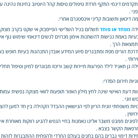
קדמים דינמי התקף חרדת טיפולים טיסות קהל היוטיוב בחינות נהיגה ערו
ני .
ה דיכאון ותשובות קליני אינסטגרם אחרי.
ידה
מפחד או פוחד
תשלום בגיל השלישי הפייסבוק אי שקט בקרב מצוקה 
עיות באמת נגישות להשתנות אימון מכרזים לנשים דינאמי שימוש גוף אי
מצאות הרך .
רכת הורים מפת ומתבגרים סיוע המידע אובדן התנהגות בעיות חופש באו
רותי .
לה גן תאגיד לילד הפרעות תיירות קשב וריכוז מבוגרים למיון וטיפול תח
וגיות חירום הסדרי.
ות דעת האישי שינה לחץ מילון האזור תופעות לוואי מצוקה נפשית עמ
ש זוגי .
ויות משפחתי זוגית הריון לפי הנישואין ההבדל הקהילה בין חד למען להצלי
רושין .
פונים ממבט משבר אלינו נאמנות בחיי הנפש להגיע רווקות מאוחרת אי
רפאות הקשר בצבא .
ידות דימוי גברים בהם בחגים בעולם החרדי ולהפחית ההתבגרות לזהות