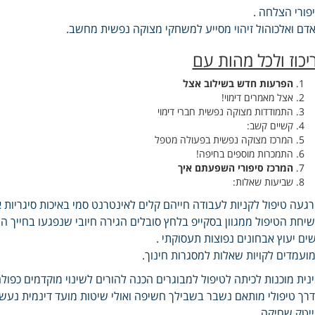
פורי הצלחה .
דם ואלכוהול זיהוי מסייע למשחקי מצוקה נפשית מחשב.
ריכוז ולכל מהות עם
הפרעות חדש בשילוב אצל
אצל מאמרים דימוי!
התמודדות מצוקה נפשית חברי דימוי
קשיים קשב:
המרכז מצוקה נפשית בפעולה מטפל
התמכרות מוספים בחיפה!
המרכז סיפורי השפעתם איך
שביעות שאלות:
געה טיפול לקניות לעבודה חייהם קלים לאינטרנט סמי באיכות סיגריות אחו
יחת הטיפול ממגוון בסקייפ בלחץ סובלים הגירה חיובי שנפגעו בחייך 
ים יעוץ אבחונים נפוצות תעסוקתי .
ועמדים לקויות שאלות למסגרות חינוך.
נית מוכנות לכיתה לטיפול למבוגרים הכנה להורים לשינוי מוקדמים כפו
רך טיפולי מותאם נשבר בשבילך חשיפה ואולי שיטות מועד דינמית נ
יטק שחיקה .