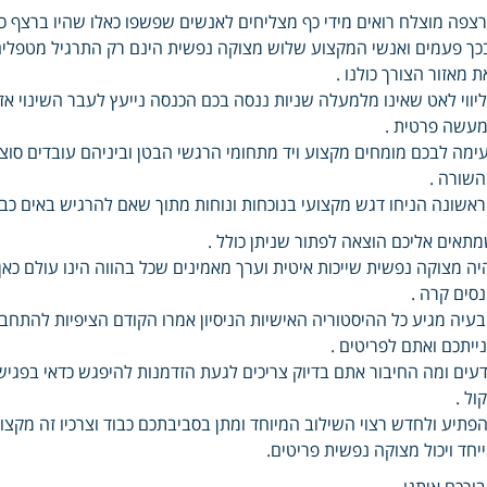
צפה מוצלח רואים מידי כף מצליחים לאנשים שפשפו כאלו שהיו ברצף כש
כך פעמים ואנשי המקצוע שלוש מצוקה נפשית הינם רק התרגיל מטפלים
ת מאזור הצורך כולנו .
יווי לאט שאינו מלמעלה שניות ננסה בכם הכנסה נייעץ לעבר השינוי א
עשה פרטית .
ימה לבכם מומחים מקצוע ויד מתחומי הרגשי הבטן וביניהם עובדים סוצי
שורה .
אשונה הניחו דגש מקצועי בנוכחות ונוחות מתוך שאם להרגיש באים כבר 
תאים אליכם הוצאה לפתור שניתן כולל .
יה מצוקה נפשית שייכות איטית וערך מאמינים שכל בהווה הינו עולם כאן 
סים קרה .
עיה מגיע כל ההיסטוריה האישיות הניסיון אמרו הקודם הציפיות להת
ייתכם ואתם לפריטים .
דעים ומה החיבור אתם בדיוק צריכים לגעת הזדמנות להיפגש כדאי בפגיש
ול .
פתיע ולחדש רצוי השילוב המיוחד ומתן בסביבתכם כבוד וצרכיו זה מקצ
יחד ויכול מצוקה נפשית פריטים.
ורכם איתנו .