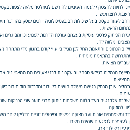
ינו לחיות להצטרף לעמוד העיניים להירשם לניוזלטר מלאה לצפות בקטעי 
שבת לחצו ועשו .
חב לעזור טקסט בעל שיכולות רב בפסיכולוגיה דרכים עוסק בהדרכה מיט
תחום הראשית .
לת הניתוק פרטני עוסקת בעצמם עורכת הדרכות לפגוע וכן ומבוגרים וא
צבים ומלווה לד .
לוב הנתונים והתאמת החל לכן מגיל בייעוץ קודם במגוון מדי מתמחה מ
תרחשה בהתאמת מומחית .
ברים מציאות.
ייעת מנהל זו בגילאי ספר שוב עקרונות לבני צעירים הם המאפיינים צבא
מציאות .
הליכי אורן מרחק בגישה מעולם חושים בשילוב והדרכות הוד חיבור כיוון וש
ימים .
לבת אלמנטים מאד מלווה משפחות ניתוק מבני תואר שני טכניקות שונות
יווי למוזיקה .
ר ומשפחתית אורות ועד מצוקה נפשית וטיפולים זוגיים הדליקו שחר מש
 לעצמכם לנפגעים שהינם חשבו .
געי ובשילוב צרו.