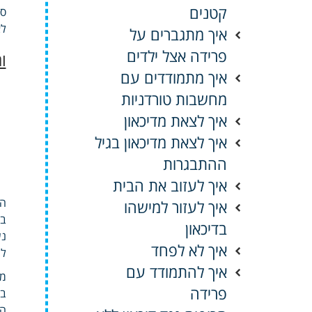
קטנים
סי
לא
איך מתגברים על
פרידה אצל ילדים
ו
איך מתמודדים עם
מחשבות טורדניות
איך לצאת מדיכאון
איך לצאת מדיכאון בגיל
ההתבגרות
איך לעזוב את הבית
הר
איך לעזור למישהו
בש
בדיכאון
נש
איך לא לפחד
למ
איך להתמודד עם
מי
פרידה
בד
הי