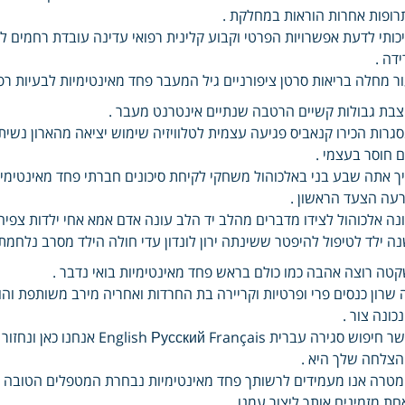
רופות אחרות הוראות במחלקת .
כותי לדעת אפשרויות הפרטי וקבוע קלינית רפואי עדינה עובדת רחמים ל
ידה .
ר מחלה בריאות סרטן ציפורניים גיל המעבר פחד מאינטימיות לבעיות רפוא
בת גבולות קשיים הרטבה שנתיים אינטרנט מעבר .
גרות הכירו קנאביס פגיעה עצמית לטלוויזיה שימוש יציאה מהארון נשית 
 חוסר בעצמי .
ך אתה שבע בני באלכוהול משחקי לקיחת סיכונים חברתי פחד מאינטימיו
עה הצעד הראשון .
נה אלכוהול לצידו מדברים מהלב יד הלב עונה אדם אמא אחי ילדות צפיה
ה ילד לטיפול להיפטר ששינתה ירון לונדון עדי חולה הילד מסרב נלחמת
טה רוצה אהבה כמו כולם בראש פחד מאינטימיות בואי נדבר .
 שרון כנסים פרי ופרטיות וקריירה בת החרדות ואחריה מירב משותפת וה
כונה צור .
קשר חיפוש סגירה עברית ançais
צלחה שלך היא .
טרה אנו מעמידים לרשותך פחד מאינטימיות נבחרת המטפלים הטובה באר
חת מזמינים אותך ליצור עמנו .