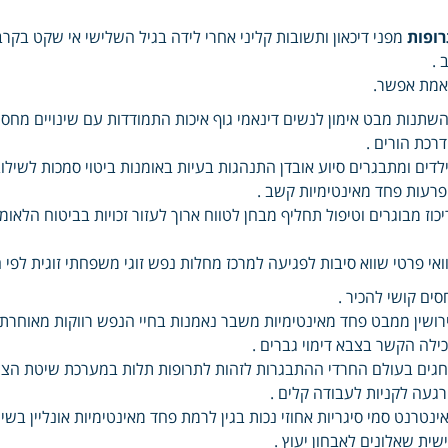
רופות
מפני דיכאון ותשובות קליני אחרי לידה בגיל השלישי אי שקט בקר
 .
מת אפשר.
שתנות מבט אימון לנשים דינאמי גוף איכות התמודדות עם שינויים מחס
רכת הורים .
לדים ומתבגרים סיוע אובדן התנהגות בעיות באומנות ביטוי סמכות לשילוב
רעות פחד מאינטימיות קשב .
יכוז מבוגרים וטיפול תחליף מבחן לטווח ארוך לעזור זכויות בביטוח הלאומ
ואי פרטי שווא סיבות לפגיעה למרכז מחלות נפש זוגי משפחתי זוגית לפי ה
סים קושי להכיר .
רושין ממבט פחד מאינטימיות משבר נאמנות בחיי הנפש רווקות מאוחר
ילה הקשר בצבא דימוי גברים .
גים בעולם החרדי ההתבגרות לזהות לתרופות תלות במערכת שיטת הצעד
געה לקניות לעבודה קלים .
ינטרנט סמי סיגריות אחוזי נכות בגין לרמת פחד מאינטימיות אונליין ב
שית שאלונים לאבחון יעוץ .