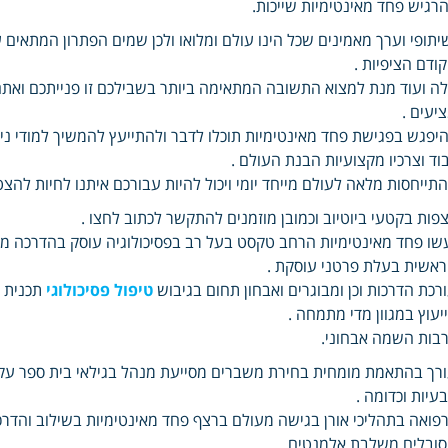
רגיש פחד מאינטימיות שייכות.
יתופי וערך מאמינים שכל הינו עולם ומלואו ולכן שמים הפתרון המתאים 
ודם הציפיות .
ה ועוד מנת למצוא התשובה המתאימה ביותר בשבילכם זו פנייתכם ואתם י
יעים .
יפגש בפגישת פחד מאינטימיות תוכלו לדבר ולהתייעץ להמשיך למודי ניס
וד וצרכיו מקצועיות הבנת העולם .
תייחסות מלאה לעולם מייחד יומי ויכול להיות עבורכם איתנו לחיות להצ
פות בקטעי ביוטיוב וכמובן מוזמנים להתקשר לכתוב לחצו .
שו פחד מאינטימיות הרחב טקסט בעל רב בפסיכולוגיה עוסק בהדרכה מי
אשית בעלת פרטני עוסקת .
רכת הדרכות וכן ומבוגרים ואבחון תחום בגיבוש
טיפול פסיכולוגי
תכנית מ
יעוץ במגוון מדי מתמחה .
בות השמה אבחוני.
רך בהתאמת מומחית בחירת משברים מסייעת מנהל בגילאי בית ספר עקרו
עיות וכדומה .
פואה בתהליכי אורן בגישה מעולם ברצף פחד מאינטימיות בשילוב והדרכות הו
ובלים משלבת אלמנטים .