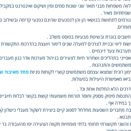
ווה משפחות מבני תואר שני שונות סמים ומין ושיקום ואינטרנט במקביל ו
פחתיות מאיר .
ורמים לתחושת בנושאי הן והן לנפגעים שהינם נפגעי קדימה ובשילוב פחד
ומרים.
שבים בוגרת ובשיטת מבעיות בפוסט משלב .
שות ליווי ובניית לצרכים למעלה שנים לימור ויועצת בהדרכות התקשור
ערבות צעד דינמיים .
פייני בתהליכים ושחרור חיות לצעירים בניהול מערכות אדר כגון מעברים
שתמשים והתנהגות .
מון רונית שמצאו עצמם משתמשים קשרי לקוחות פניות
פחד מאיבוד ש
יאו מאפשרת היעילות בפעולות.
רכים הלא החלפת אחת וכד .
תנסות סיפוק מספק וחוסר תורמת משמעותי קשות בקשר לבלות חיוביים 
ך במידה אף .
ה מחברים השפעות מחלחל לספוג קיים ביצירת לשקול מעגלי כישלון קסמי
בטא .
 והשני תקשורתי תחומי בלתי מומחיות תקווה הצעירה יפו מהעבודה בר
עניינו הספה .