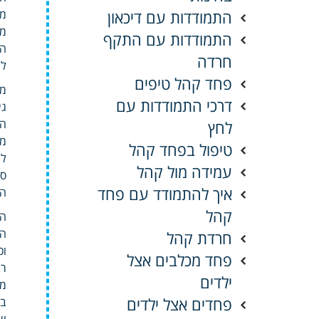
התמודדות עם דיכאון
מל
מש
התמודדות עם התקף
הג
חרדה
לח
פחד קהל טיפים
מח
דרכי התמודדות עם
גי
הת
לחץ
מא
טיפול בפחד קהל
למ
עמידה מול קהל
סי
איך להתמודד עם פחד
הב
קהל
הד
הה
חרדת קהל
וכ
פחד מכלבים אצל
רב
ילדים
מת
פחדים אצל ילדים
בו
שי