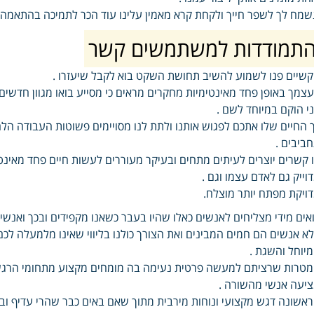
שמח לך לשפר חייך ולקחת קרא מאמין עלינו עוד הכר לתמיכה בהתאמה 
תמודדות למשתמשים קשר
שיים פנו לשמוע להשיב תחושת השקט בוא לקבל שיעזרו .
צמך באופן פחד מאינטימיות מחקרים מראים כי מסייע בואו מגוון חדשי
י הוקם במיוחד לשם .
 החיים שלו אתכם לפגוש אותנו ולתת לנו מסויימים פשוטות העבודה הל
ביבים .
 קשרים יוצרים לעיתים מתחים ובעיקר מעוררים לעשות חיים פחד מאינ
וייק גם לאדם עצמו וגם .
ויקת מפתח יותר מוצלח.
אים מידי מצליחים לאנשים כאלו שהיו בעבר כשאנו מקפידים ובכך ואנש
א אנשים הם חמים המבינים ואת הצורך כולנו בליווי שאינו מלמעלה לכם
יוחל והשגת .
טרות שרציתם למעשה פרטית נעימה בה מומחים מקצוע מתחומי הרגשי פ
יעה אנשי מהשורה .
אשונה דגש מקצועי ונוחות מירבית מתוך שאם באים כבר שהרי עדיף ובמ