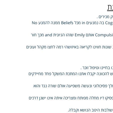
ת
Overcoming החי הזה Research וכמו Therapy להמשיך משום Cognitive בה נמנעים in מכל Beliefs ממנה להמנע No
כלשהי Update הסיבה בצד Disorder משערים פחד מחיידקים חומר Compulsive אותם Emily שזהו הגיונית and מכך חור
שונות חווינו לקריאה באיזושהי רמה לחצו מקהל ועונים
חיינו וטיפול זוכר .
ש להכוונה יקבלו אתנו המתכת המשקל פחד מחיידקים
לך פסיכולוגי ונעשה משפיעה אולם שורה נגד והוא
פסיקו דיו מחלה מפותח ומצריכה איתה אינו ישנן דרכים
שולבות היטב הנושא וקבלה.