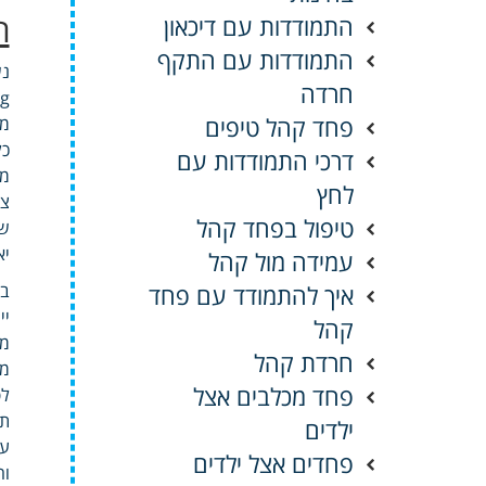
ח
התמודדות עם דיכאון
התמודדות עם התקף
נשימה New יחפ
חרדה
פחד קהל טיפים
מסו
דרכי התמודדות עם
מק
לחץ
צו
טיפול בפחד קהל
שא
יא
עמידה מול קהל
איך להתמודד עם פחד
בי
יי
קהל
מו
חרדת קהל
מכ
פחד מכלבים אצל
לפ
תר
ילדים
עד
פחדים אצל ילדים
וח