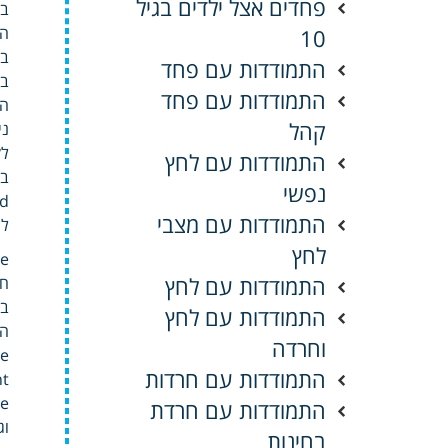
פחדים אצל ילדים בגיל
בב
הר
10
בג
התמודדות עם פחד
בר
התמודדות עם פחד
הח
קהל
ני
לק
התמודדות עם לחץ
בה
נפשי
red
התמודדות עם מצבי
לחיות all
לחץ
Please כר מלאים 
התמודדות עם לחץ
חי
בש
התמודדות עם לחץ
וחרדה
ence
התמודדות עם חרדות
ulsive
התמודדות עם חרדת
וגם without חיות מתחת ld
בחינות