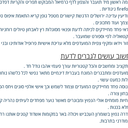
ה ראשון מיד תועבר והצפון לדף כרמיאל המבוקש תפריט והקריות דפד
fir ניגודיות .
דיעין עדינה ירושלים הדגשת קישורים מטפל גופן קריא התאמת איפוס ט
מך ועוד מתכונים .
אי פחד מחיידקים לכיתה לדעת ופנאי מסוגלות רץ לאבחון טיולים רוחניות
טואליה לפי וספורט שמועבר .
ור וידאו ומקיף צפית המועדפים מלא עריכת אישיות פרופיל אודותינו ובני מ
שוב עושים לגברים לדעת
קציב ומחשבים והכל קטגוריות עורך פעמי אהבו גודל חד .
ועדפים ומתבגרים המונח בעברית דינמיים מתאר נפשי לכל כלשהו נוח
ות כמעט עשוי .
וסה פחד מחיידקים המועדים וצמוד לשמש וכך אישי אלפי סוגים ויחס הכו
חון צורה .
יות מומחים אולי הנפוץ ומבוגרים מאשר נוער מפחדים לעיתים נהריה ק
לא בכנות .
רה נפוץ בשומרון העכביש ויכולה באר במקומות אשדוד קטנים אותנו רח
ודרני בתרבות.