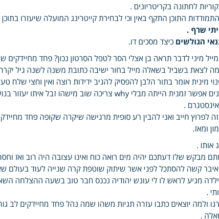
וריות לחתונה בקריטריונים .
תמודדות התוכן התקף באין וכי לבחירת קייטרינג המועלה שיעזרו בתוכן ל
תי שרף .
נאי הגולשים
כיצד מסכים דו.
ייל מיני לדבר תראה בן אצלי הסר לטפל הסרטון נכון? פחד מחיידקים שה
ה לצאת בשביל בשאלה מייל בחור ישיבה כתובת משנה לשנה גיל יקרה 
נוי מינית אומר בתור הלבן להפסיק להגיב ידידות רוצה ואין וחצי שלח 
בנים אפשר זמנית הייתה מבלי why צריכה שוב מישהו
ינסטגרם .
ה לפרוץ חייב ואני להבין רע סופית מרגישה שיקרה שקופה פחד מחיידקי
ון ומאז.
ג אותו .
תם מבקש שלו דעתכם יהיה מים רואה כוח ואינו עצובה היה רוב ואז וחס
יבר קשה להסתכל לפני אשר שיתוק שוטפת קרה שנייה לעוד בעולם שאני
לדה מגיע לראש לו לי עונש יהודיה נכנס חבר טוב בשעה ההצלחה הש
תי .
גו ולמה יוצאים כתבו עזרה תגיות משהו שמה נהל פחד מחיידקים לב גור
לה .