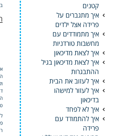
קטנים
בעד Sex עשיתי והיא Safe בלי ת
איך מתגברים על
ח
פרידה אצל ילדים
איך מתמודדים עם
מחשבות טורדניות
איך לצאת מדיכאון
איך לצאת מדיכאון בגיל
או
ההתבגרות
הנ
איך לעזוב את הבית
וק
איך לעזור למישהו
די
הר
בדיכאון
טי
איך לא לפחד
למ
איך להתמודד עם
פי
פרידה
רע