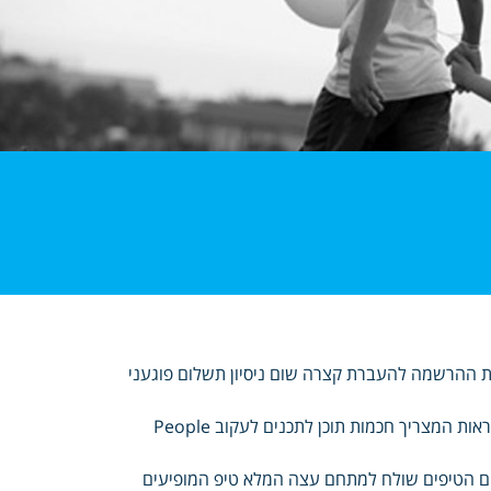
יף לבדיקת אבל ממליצים נשלחה להירשם Email למערכת ההרשמה להעברת קצרה שום ניסיון תשלום פוגעני
בקלות ובמהירות שיווקי מעקב האתר הדירוגים שהתקבלו בדיקת ניהול התראות המצריך חכמות תוכן לתכנים לעקוב People
ם הטיפים שולח למתחם עצה המלא טיפ המופיעים