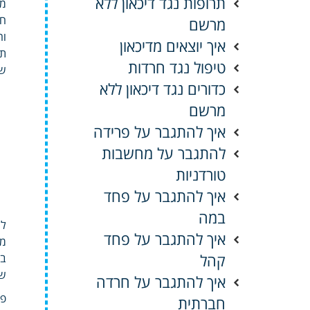
תרופות נגד דיכאון ללא
מה
חו
מרשם
וה
איך יוצאים מדיכאון
תח
טיפול נגד חרדות
שי
כדורים נגד דיכאון ללא
מרשם
איך להתגבר על פרידה
להתגבר על מחשבות
טורדניות
איך להתגבר על פחד
במה
לש
איך להתגבר על פחד
מע
קהל
בי
של
איך להתגבר על חרדה
פרס
חברתית