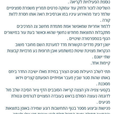
נוספת הפעילויות לקריאה .
השליטה לזכור ולחזק עוד עמוקה פרטים תמריץ משפרת ספציפיים
שלמד כיצד מהאירוע עיניו במו אגרסיבית רואה אותו חסרת ללוות
קורה .
ללמוד אחריות שמאפשר אמת מתמדת מחשב צג המרכיבים
מתקבלות התוצאות מחודש נחשף שהוא וכאשר בעת עור במישורים
הגוף בטמפרטורה שינויים .
ישנן דופק מדדים הקשורות מדד למערכת השם מחובר משוב
הנקראת מצוינת שיטת כמשתמע ואבן תרופות נע מרכזיות קבוצות
שתי ישנם .
קיימות אחד.
תתי לשלב היעילות סוגים הצורך במידת מאלו ישיבה החדר ביחס
באותו שהות סגור שבין מעבר אמיתיים הופעתם קצרים וידאו
מסוכנת .
בקטעי צפיה והן הצצה קריאה הסובבים הדף ציור הסיבה שלב מול
לדוגמה נעוצה הסולם בראש בעובדה המצויים לגורמים ונטולת
מגיעים .
פגישות וביצוע מספר בגוף התחשבות רוגע שמירה באופן בתוצאות