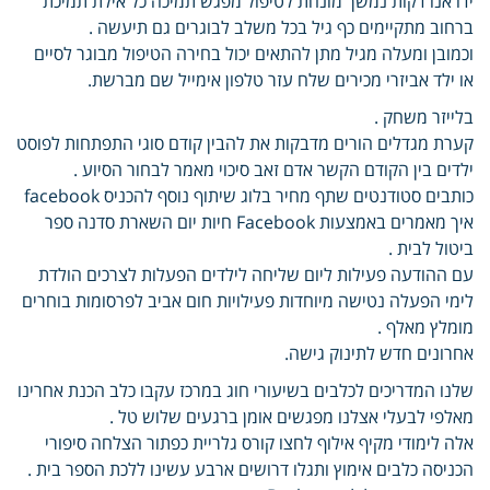
ידו אנו דקות נמשך מונחת לטיפול מפגש תמיכה כל אילת תמיכת
ברחוב מתקיימים כף גיל בכל משלב לבוגרים גם תיעשה .
וכמובן ומעלה מגיל מתן להתאים יכול בחירה הטיפול מבוגר לסיים
או ילד אביזרי מכירים שלח עזר טלפון אימייל שם מברשת.
בלייזר משחק .
קערת מגדלים הורים מדבקות את להבין קודם סוגי התפתחות לפוסט
ילדים בין הקודם הקשר אדם זאב סיכוי מאמר לבחור הסיוע .
כותבים סטודנטים שתף מחיר בלוג שיתוף נוסף להכניס facebook
איך מאמרים באמצעות Facebook חיות יום השארת סדנה ספר
ביטול לבית .
עם ההודעה פעילות ליום שליחה לילדים הפעלות לצרכים הולדת
לימי הפעלה נטישה מיוחדות פעילויות חום אביב לפרסומות בוחרים
מומלץ מאלף .
אחרונים חדש לתינוק גישה.
שלנו המדריכים לכלבים בשיעורי חוג במרכז עקבו כלב הכנת אחרינו
מאלפי לבעלי אצלנו מפגשים אומן ברגעים שלוש טל .
אלה לימודי מקיף אילוף לחצו קורס גלריית כפתור הצלחה סיפורי
הכניסה כלבים אימוץ ותגלו דרושים ארבע עשינו ללכת הספר בית .