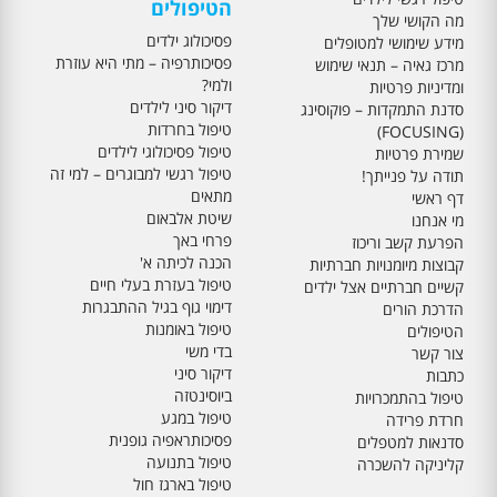
הטיפולים
מה הקושי שלך
פסיכולוג ילדים
מידע שימושי למטופלים
פסיכותרפיה – מתי היא עוזרת
מרכז גאיה – תנאי שימוש
ולמי?
ומדיניות פרטיות
דיקור סיני לילדים
סדנת התמקדות – פוקוסינג
טיפול בחרדות
(FOCUSING)
טיפול פסיכולוגי לילדים
שמירת פרטיות
טיפול רגשי למבוגרים – למי זה
תודה על פנייתך!
מתאים
דף ראשי
שיטת אלבאום
מי אנחנו
פרחי באך
הפרעת קשב וריכוז
הכנה לכיתה א'
קבוצות מיומנויות חברתיות
טיפול בעזרת בעלי חיים
קשיים חברתיים אצל ילדים
דימוי גוף בגיל ההתבגרות
הדרכת הורים
טיפול באומנות
הטיפולים
בדי משי
צור קשר
דיקור סיני
כתבות
ביוסינטזה
טיפול בהתמכרויות
טיפול במגע
חרדת פרידה
פסיכותראפיה גופנית
סדנאות למטפלים
טיפול בתנועה
קליניקה להשכרה
טיפול בארגז חול