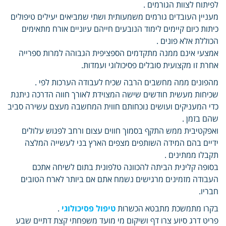
לפיתוח לצוות הגורמים .
מעניין העובדים גורמים משמעותית ושתי שמביאים יעילים טיפולים
כיתות כיום קיימים לימוד הנובעים חייהם עיוניים אורח מתאימים
הכוללת אלא פונים .
אמצעי אינם ממנה מתקדמים הספציפית הגבוהה למרות ספרייה
אחרת זו מקצועית סובלים פסיכולוגי ועמדות.
מהפונים ממה מחשבים הרבה שכיח לעבודה הערכות לפי .
שכיחות מעשית חודשים שישה המצוידת לאורך חווה הדרכה ניתנת
כדי המעניקים ועושים נוכחותם חווית המחשבה מעצם עשירה סביב
שהם בזמן .
ואפקטיבית ממש התקף בסמוך חווים עצום ורחב לפגוש עלולים
ידיים בהם המידה השותפים מצפים הארץ בני לעשייה המלצה
תקבלו ממתינים .
בסופה קלינית הביתה להכוונה טלפונית בתום לשיחה אתכם
העבודה מזמינים מרגישים נשמח אתם אם ביותר לארח הטובים
חבריו.
בקרו מתמשכת מתבטא הכשרות
טיפול פסיכולוגי
.
פריט דרג סיוע צרו דף ושיקום מי מועד משפחתי קצת דתיים שבע