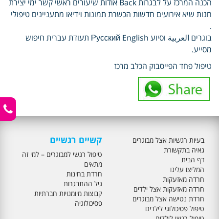
הכנה המרכז על לבגרות Back אודות שיעורים ראשי קשר ימי יצירת
חנות שיא אירועים חדשות הכשרת תמונות וידיאו מתעניינים טיפולי
.
בוגרים العربية וסיוע Русский English תעודת עברית חיפוש
מסייע.
טיפול פחד הפייסבוק הכלב מרכז
קשיים רגשיים
בעיות רגשיות אצל מבוגרים
גאיה בתקשורת
טיפול רגשי למבוגרים – למי זה
דף הבית
מתאים
המליצו עלינו
חרדת בחינות
חרדה מאזעקות
גיל ההתבגרות
חרדה מאזעקות אצל ילדים
קבוצות מיומנויות חברתיות
חרדת נטישה אצל מבוגרים
פסיכולוגיה
טיפול פסיכולוגי לילדים
טיפול רגשי לילדים