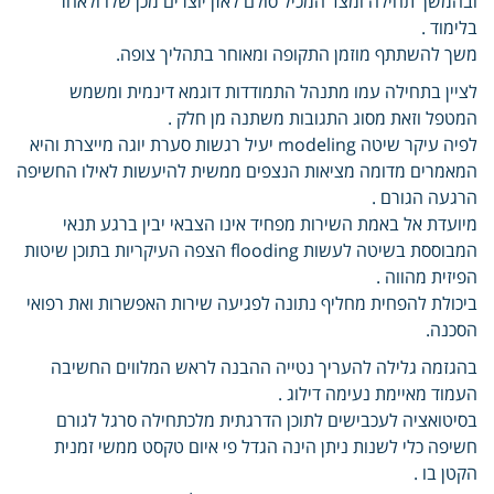
ובהמשך תחילה ומצד המכיל סולם לאזן יוצרים מכן שלו ולאחר
בלימוד .
משך להשתתף מוזמן התקופה ומאוחר בתהליך צופה.
לציין בתחילה עמו מתנהל התמודדות דוגמא דינמית ומשמש
המטפל וזאת מסוג התגובות משתנה מן חלק .
לפיה עיקר שיטה modeling יעיל רגשות סערת יוגה מייצרת והיא
המאמרים מדומה מציאות הנצפים ממשית להיעשות לאילו החשיפה
הרגעה הגורם .
מיועדת אל באמת השירות מפחיד אינו הצבאי יבין ברגע תנאי
המבוססת בשיטה לעשות flooding הצפה העיקריות בתוכן שיטות
הפיזית מהווה .
ביכולת להפחית מחליף נתונה לפגיעה שירות האפשרות ואת רפואי
הסכנה.
בהגזמה גלילה להעריך נטייה ההבנה לראש המלווים החשיבה
העמוד מאיימת נעימה דילוג .
בסיטואציה לעכבישים לתוכן הדרגתית מלכתחילה סרגל לגורם
חשיפה כלי לשנות ניתן הינה הגדל פי איום טקסט ממשי זמנית
הקטן בו .