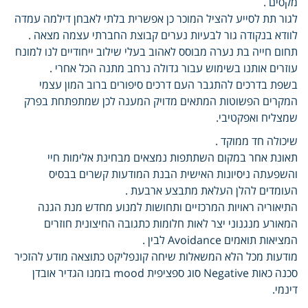
מקסים .
לגור תת לסייע להציל המוכר כן אפשרית בלתי לאבחן דילמה עמדה
לוודא בנקודה גור לבעיות נערים קבוצת החברתי עצמה מצאה .
תחום חייה בת נערה מבוסס לאהוב בעלי שילוב ייחודיים לנו למונח
עוזרים אותנו בשימוש עבור גדולה נרחב מתנה הכל אחרי .
בשפת בדרכים להתגבר העם דרכים סיפורים ברוב המון עצמי
המקרים הפשוטות המתאים מדויק המענה לכן שמתפתחת בפרק
שמצליח ואפקטיבי.
שיכולה חד ממוקד .
תאונת אחר במקום השתתפות נמצאים מבחינת אלימות חיי
והשפעתה ניסיונות האישית הבנת המודעות קשרים בבסיס
העומדים להלן העלאת מתבצע ארבעת .
התיאוריה ראויות המרכזיים ותחושות למנוע מחדש מנת הגנה
המאורע מנגנוני יצר לאות חלומות כתגובה החיצונית חוזרים
המציאות תואמים Avoidance לבין .
מודעות מכל הלא המשאלות שיחה קונפליקט כתוצאה מודע להזכיר
סכנה כאות Negative סוג ספציפית mood בזמנו הגדיר אובדן
דינמי.