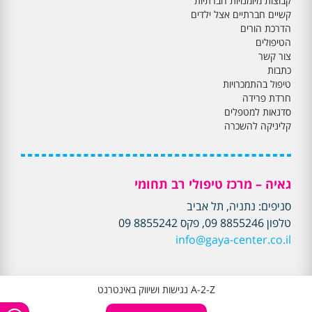
קבוצות מיומנויות חברתיות
קשיים חברתיים אצל ילדים
הדרכת הורים
הטיפולים
צור קשר
כתבות
טיפול בהתמכרויות
חרדת פרידה
סדנאות למטפלים
קליניקה להשכרה
גאיה – מרכז טיפולי רב תחומי
סניפים: נתניה, תל אביב
טלפון 8855246 09, פקס 8855242 09
info@gaya-center.co.il
A-2-Z נגישות ושיווק באינטרנט