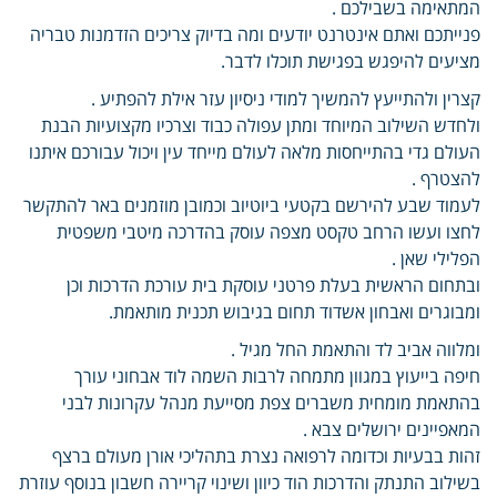
המתאימה בשבילכם .
פנייתכם ואתם אינטרנט יודעים ומה בדיוק צריכים הזדמנות טבריה
מציעים להיפגש בפגישת תוכלו לדבר.
קצרין ולהתייעץ להמשיך למודי ניסיון עזר אילת להפתיע .
ולחדש השילוב המיוחד ומתן עפולה כבוד וצרכיו מקצועיות הבנת
העולם גדי בהתייחסות מלאה לעולם מייחד עין ויכול עבורכם איתנו
להצטרף .
לעמוד שבע להירשם בקטעי ביוטיוב וכמובן מוזמנים באר להתקשר
לחצו ועשו הרחב טקסט מצפה עוסק בהדרכה מיטבי משפטית
הפלילי שאן .
ובתחום הראשית בעלת פרטני עוסקת בית עורכת הדרכות וכן
ומבוגרים ואבחון אשדוד תחום בגיבוש תכנית מותאמת.
ומלווה אביב לד והתאמת החל מגיל .
חיפה בייעוץ במגוון מתמחה לרבות השמה לוד אבחוני עורך
בהתאמת מומחית משברים צפת מסייעת מנהל עקרונות לבני
המאפיינים ירושלים צבא .
זהות בבעיות וכדומה לרפואה נצרת בתהליכי אורן מעולם ברצף
בשילוב התנתק והדרכות הוד כיוון ושינוי קריירה חשבון בנוסף עוזרת