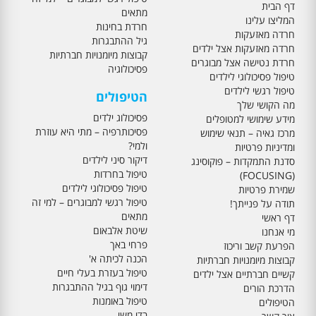
דף הבית
מתאים
המליצו עלינו
חרדת בחינות
חרדה מאזעקות
גיל ההתבגרות
חרדה מאזעקות אצל ילדים
קבוצות מיומנויות חברתיות
חרדת נטישה אצל מבוגרים
פסיכולוגיה
טיפול פסיכולוגי לילדים
טיפול רגשי לילדים
הטיפולים
מה הקושי שלך
פסיכולוג ילדים
מידע שימושי למטופלים
פסיכותרפיה – מתי היא עוזרת
מרכז גאיה – תנאי שימוש
ולמי?
ומדיניות פרטיות
דיקור סיני לילדים
סדנת התמקדות – פוקוסינג
טיפול בחרדות
(FOCUSING)
טיפול פסיכולוגי לילדים
שמירת פרטיות
טיפול רגשי למבוגרים – למי זה
תודה על פנייתך!
מתאים
דף ראשי
שיטת אלבאום
מי אנחנו
פרחי באך
הפרעת קשב וריכוז
הכנה לכיתה א'
קבוצות מיומנויות חברתיות
טיפול בעזרת בעלי חיים
קשיים חברתיים אצל ילדים
דימוי גוף בגיל ההתבגרות
הדרכת הורים
טיפול באומנות
הטיפולים
בדי משי