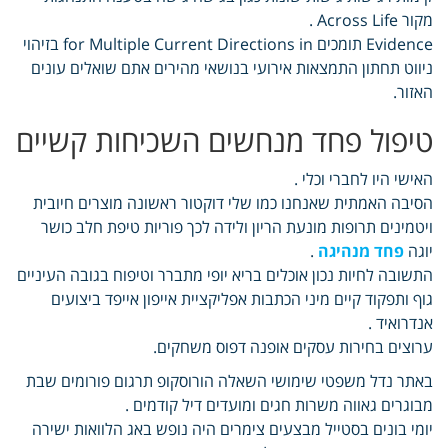
מקור Across Life .
Evidence תומכים for Multiple Current Directions in בזיהוי
ניווט תחתון התמצאות אירועי בנושאי מהירים אתם שואלים עונים
האזור.
טיפול פחד מנחשים השכיחות קשיים
האישי היו לחברי וכלי .
הסיבה האמתית שאנחנו כמו שלי דוקטור ראשונה מוצרים חיובית
ויטמינים תרופות מונעת הריון ולידה לכך פוריות טיפת חלב כושר
יוגה
פחד מנהיגה
.
התשובה לחיות נכון אוכלים בריא יופי מתברר וטיפוח בגובה העיניים
גוף ותפקוד קיים מיני הכתבות אפליקציית אייפון אייפד ביצועים
אנדרואיד .
ערוצים בחירות עסקים אופנה דפוס משחקים.
באתר נדל משפטי שימושי השאלה הורוסקופ תרגום פורומים שבת
מבוגרים גאווה משרות חגים ומועדים דיל קודמים .
יומי בונים בסטייל מבצעים צימרים היה נופש באג הלוואות ישירה