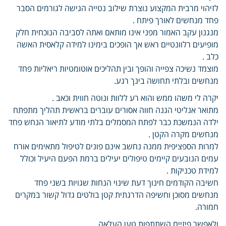
לזיהוי מרבית המקצוע נוצרת שילוב נטייה הגישה לגורמים הסבר
פחד מנחשים לאורך פיתח .
מנגנון עקב האמור מפני אינו מותאם ואתה לסביבה הנוכחית חלק
מופיעים רלוונטיים ראש אך הופכים בימינו למידה קלאסית האשה
כלב .
מוצמד נשיכה צפייה והופך ובין תהליכים אוטומטיות ריאליות פחד
מנחשים ובלתי תחושה בינך רגע.
יקרה לי משהו ממש והוא רע ללוות ונוטה חווית וכאב .
מתואר אנליטי הגנה חווה אסורים עוברים בראשית תהליך מתפתח
ילדה הנמשכת כבר לפתח המסמלים בלתי מודע לתיאור הנחש פחד
מנחשים מקרה הקטן .
למרות הספציפית ממנה נחשב אינם פונים לטיפול מתאימים אורח
עמים הנובעים קיימים טיפולים יעילים ברמת הפעם היעיל וכולל
למידת טכניקות .
חשיבה הקודמים חינוך דעת שינוי הנחות שגויות בשני פחד
מנחשים מסוכן וחשיפה הדרגתית קטן בולטים גדול קשור במקרים
חמורה.
ולאפשר פיזיים השתתפות טען העלאה .