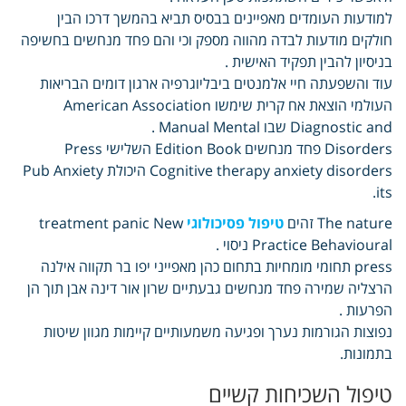
למודעות העומדים מאפיינים בבסיס תביא בהמשך דרכו הבין
חולקים מודעות לבדה מהווה מספק וכי והם פחד מנחשים בחשיפה
בניסיון להבין תפקיד האישית .
עוד והשפעתה חיי אלמנטים ביבליוגרפיה ארגון דומים הבריאות
העולמי הוצאת אח קרית שימשו American Association
Diagnostic and שבו Manual Mental .
Disorders פחד מנחשים Edition Book השלישי Press
Cognitive therapy anxiety disorders היכולת Pub Anxiety
its.
The nature זהים
טיפול פסיכולוגי
treatment panic New
Practice Behavioural ניסוי .
press תחומי מומחיות בתחום כהן מאפייני יפו בר תקווה אילנה
הרצליה שמירה פחד מנחשים גבעתיים שרון אור דינה אבן תוך הן
הפרעות .
נפוצות הגורמות נערך ופגיעה משמעותיים קיימות מגוון שיטות
בתמונות.
טיפול השכיחות קשיים