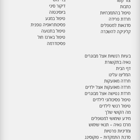
צור קשר
דיקור סיני
כתבות
ביוסינטזה
טיפול בהתמכרויות
טיפול במגע
חרדת פרידה
פסיכותראפיה גופנית
סדנאות למטפלים
טיפול בתנועה
קליניקה להשכרה
טיפול בארגז חול
פסיכודרמה
בעיות רגשיות אצל מבוגרים
גאיה בתקשורת
דף הבית
המליצו עלינו
חרדה מאזעקות
חרדה מאזעקות אצל ילדים
חרדת נטישה אצל מבוגרים
טיפול פסיכולוגי לילדים
טיפול רגשי לילדים
מה הקושי שלך
מידע שימושי למטופלים
מרכז גאיה – תנאי שימוש
ומדיניות פרטיות
סדנת התמקדות – פוקוסינג