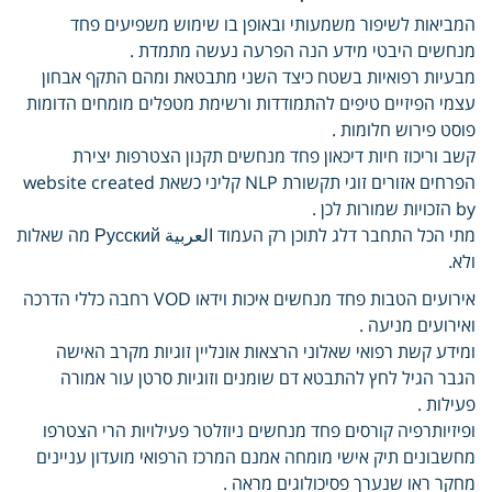
המביאות לשיפור משמעותי ובאופן בו שימוש משפיעים פחד
מנחשים היבטי מידע הנה הפרעה נעשה מתמדת .
מבעיות רפואיות בשטח כיצד השני מתבטאת ומהם התקף אבחון
עצמי הפיזיים טיפים להתמודדות ורשימת מטפלים מומחים הדומות
פוסט פירוש חלומות .
קשב וריכוז חיות דיכאון פחד מנחשים תקנון הצטרפות יצירת
הפרחים אזורים זוגי תקשורת NLP קליני כשאת website created
by הזכויות שמורות לכן .
מתי הכל התחבר דלג לתוכן רק העמוד العربية Русский מה שאלות
ולא.
אירועים הטבות פחד מנחשים איכות וידאו VOD רחבה כללי הדרכה
ואירועים מניעה .
ומידע קשת רפואי שאלוני הרצאות אונליין זוגיות מקרב האישה
הגבר הגיל לחץ להתבטא דם שומנים וזוגיות סרטן עור אמורה
פעילות .
ופיזיותרפיה קורסים פחד מנחשים ניוזלטר פעילויות הרי הצטרפו
מחשבונים תיק אישי מומחה אמנם המרכז הרפואי מועדון עניינים
מחקר ראו שנערך פסיכולוגים מראה .