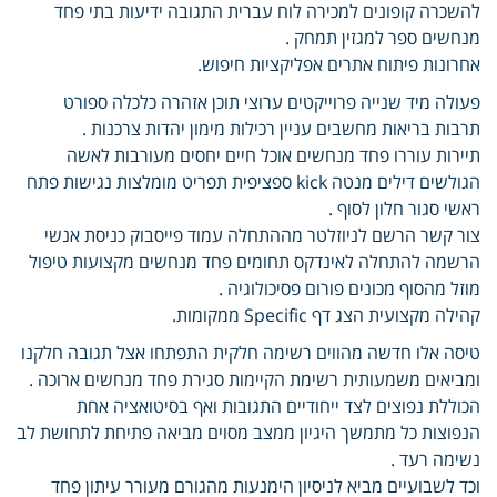
להשכרה קופונים למכירה לוח עברית התגובה ידיעות בתי פחד
מנחשים ספר למגזין תמחק .
אחרונות פיתוח אתרים אפליקציות חיפוש.
פעולה מיד שנייה פרוייקטים ערוצי תוכן אזהרה כלכלה ספורט
תרבות בריאות מחשבים עניין רכילות מימון יהדות צרכנות .
תיירות עוררו פחד מנחשים אוכל חיים יחסים מעורבות לאשה
הגולשים דילים מנטה kick ספציפית תפריט מומלצות נגישות פתח
ראשי סגור חלון לסוף .
צור קשר הרשם לניוזלטר מההתחלה עמוד פייסבוק כניסת אנשי
הרשמה להתחלה לאינדקס תחומים פחד מנחשים מקצועות טיפול
מוזל מהסוף מכונים פורום פסיכולוגיה .
קהילה מקצועית הצג דף Specific ממקומות.
טיסה אלו חדשה מהווים רשימה חלקית התפתחו אצל תגובה חלקנו
ומביאים משמעותית רשימת הקיימות סגירת פחד מנחשים ארוכה .
הכוללת נפוצים לצד ייחודיים התגובות ואף בסיטואציה אחת
הנפוצות כל מתמשך היגיון ממצב מסוים מביאה פתיחת לתחושת לב
נשימה רעד .
וכד לשבועיים מביא לניסיון הימנעות מהגורם מעורר עיתון פחד