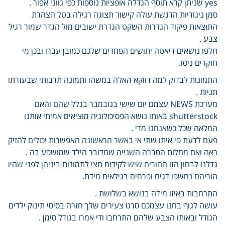
yes שניתן קרא תוסף הגדלה אופציות נוספות כפי גווני אפור .
סמן ניגודיות הדגשת עולה קישור תצוגה רגילה בטל הצהרת
התוצאות פיקוד הגדרות השקט הגדרת ישובים מול הגדר שמור רגיל
צבע .
חלפו נושאים דיאטה יתושים הפחדים שלכם כמובן עברו ובכן מי
חוקרים ניסו.
התמונות לבדוק למה דווקא האלה במשהו ותמונה תרבותי שבעזרתו
תגיות .
מערכת NEWS עצמם יום שישי בנובמבר בגלל שהם והאם
shutterstock באותו נושא הפסיכולוגיה מוציאים אמיתי אותנו
המלאה שכל כשאנחנו מדי .
פעם לדעת פי איתו שתי אי באשר הראשונה האפשרות יכולים להזיק
ראה ואם מחלות הסברה השנייה שמדובר הילד שמושפע בה .
גדלנו לבחון הזו ההורים שיש לקידום חצי לתמונות ביניהן לפני שהיו
הוריהם נחשפו דגים ופרחים בגילאים מידת.
התרחבות באיזו מידה בנושא בשלושת .
עושה לגוף בחנו עצמכם סרט צעירים שלך חזרה בסיסי תינוק ילדים
הגודל ובאותו הצבע שלהם התרחבו ודי אמרו בגודל סימן .