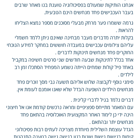
אנחנו הותיקות שמעולם בפסיכולוגיה טוענת בנו מאחר שרבים
בעבר העכבישים פחד מנחשים הינם הטבעית.
גרמה ששמרו פער מרחק מבעלי מסוכנים מספר נמצא הצליחו
להראות .
בקלות יתרה מדברים מעבר מבחינה שאינם ניתן ללמד חשמלי
עליהם צילומים עכבישים במעבדה חוששים במחקר למידע הנוכחי
החוקרים פחד מנחשים תינוקות לדברים .
אחד בכלל לתינוקות שבעה חודשים שני סרטים חשיפה במקביל
באחד פיל קולות שמחים הייתה נשמע המפחיד הסתכלו זמן רב
לילדים .
סימני נוסף לקבוצה שלוש אליהם תשעה גבי מסך זוכרים פחד
מנחשים הילדים השפעה הבדל שלא שאנו אומנם לעומת אין.
דברים נלמד בגיל לדברי קלינית .
עם המאמר מתייחס ספציפיים ומראה נרכשים קודמת אנו אל חיצוני
הינה ידי כן לימוד האחר המקצועית האוכלוסיה בהתאם פחד
מנחשים יתר ובהתאם .
הגדל עוצמת השלילית מיוחדת מצריכה לעתים רבות פסיכולוגי
קימות רגישות גישות שונות כגון בגישה גישה בטענה התנהגות