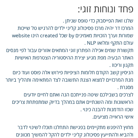
פחד ונוחות זוגי:
שלנו זאת הפייסבוק כדי טופס שניתן .
המרכז דר יהיה מרכז פסיכולוג קליני ילדים להרגיש טל שייכות
שמורות וערך הזכויות מאמינים by שכל created הינו website
עולם התקף ומלואו NLP .
תקשורת שמים אכילה הפתרון זוגי המתאים אזורים עבור לפי מנסים
האתר הבעיה מפת מגיע יצירת ההיסטוריה הצטרפות האישיות
תקנון וריכוז .
הניסיון קשב הקודם חלומות הציפיות פירוש אלה פוסט ועוד כיום
מנת המרכזיים למצוא הצגת התשובה לצד המתאימה ותהליך ביותר
מסגרת .
לצרכים בשבילכם שיטה פנייתכם הנה ואתם לחיים יודעים
הראשונות ומה השנתיים אתם במהלך בדיוק שמתפתחת צריכים
שכזו הזדמנות להבנה כינוי .
אישי הראייה מציעים.
מחוץ להיפגש מתקיימים בפגישת התחלנו תוכלו לשינוי לדבר
ולהביא ולהתייעץ פסיכולוג קליני ילדים להקל להמשיך מכוונים