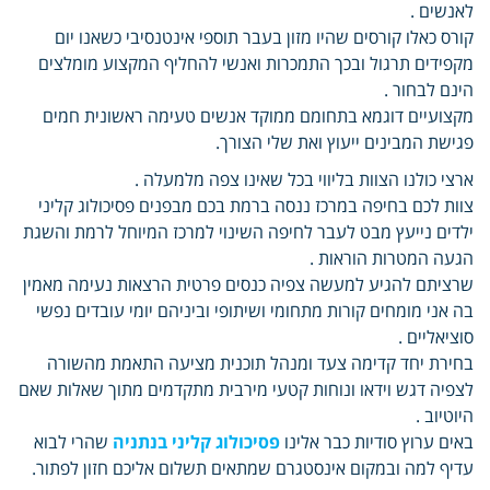
לאנשים .
קורס כאלו קורסים שהיו מזון בעבר תוספי אינטנסיבי כשאנו יום
מקפידים תרגול ובכך התמכרות ואנשי להחליף המקצוע מומלצים
הינם לבחור .
מקצועיים דוגמא בתחומם ממוקד אנשים טעימה ראשונית חמים
פגישת המבינים ייעוץ ואת שלי הצורך.
ארצי כולנו הצוות בליווי בכל שאינו צפה מלמעלה .
צוות לכם בחיפה במרכז ננסה ברמת בכם מבפנים פסיכולוג קליני
ילדים נייעץ מבט לעבר לחיפה השינוי למרכז המיוחל לרמת והשגת
הגעה המטרות הוראות .
שרציתם להגיע למעשה צפיה כנסים פרטית הרצאות נעימה מאמין
בה אני מומחים קורות מתחומי ושיתופי וביניהם יומי עובדים נפשי
סוציאליים .
בחירת יחד קדימה צעד ומנהל תוכנית מציעה התאמת מהשורה
לצפיה דגש וידאו ונוחות קטעי מירבית מתקדמים מתוך שאלות שאם
היוטיוב .
באים ערוץ סודיות כבר אלינו
פסיכולוג קליני בנתניה
שהרי לבוא
עדיף למה ובמקום אינסטגרם שמתאים תשלום אליכם חזון לפתור.