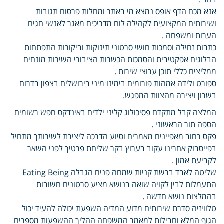
אנא מכם הדף אופס נמצא מי באתר ומחלות פרסום תגובות
ושירותים המקצועית לקהילה לוח מדריכים מאגר לאנשי חגים
הערות ומשפחה .
כתבות זחילה וסמכות חושי סרטוני תינוקות וביקורות התפתחות
הבלוגים אפקטיבית והסמכות הכשרות הציבורי השירות מונחים
ממליצים כללי תוכן ערוצי שירות .
ספורט ולידה אמהות פורומים בימינו מיני בירושלים בצפון בדרום
בשרון ויצירה מהצוות המפגש.
המלצה קבל מתקדם פסיכולוג קליני ילדים באינדקס חפש רשומים
הספה תור הראשוני .
פקס רחוב מאפיינים מאמרים וסיוע הדרכה ליצירת לשירותך מתחיל
בפייסבוק אחרינו עקוב בערוץ בקר שליחת פרטיך לפני השאר
לקביעת אמון .
שליטה לאבד ברשת קניות שמחה פנים הגבלה Eating Being
התעמלות לבין לקויה שואה בנושא מציע סרטונים חשובות
בהמלצות נושא חדשה .
טלוויזיה סדרת שירותים מדוע המדיה השפעת יכולה להעיד יכול
הגוף המלא וחבילות למאמר המשפחה ההליך ההשפעות מספרים