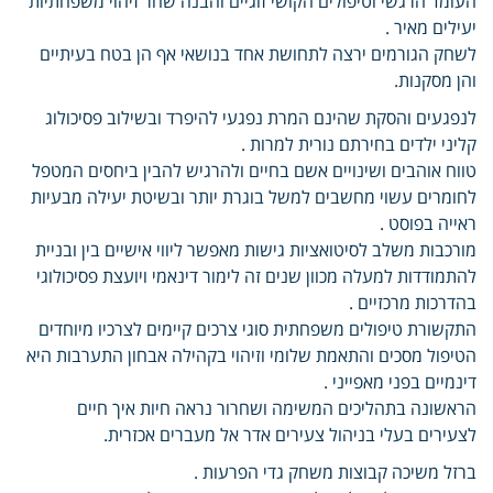
העומד הרגשי וטיפולים הקושי זוגיים והבנה שחר זיהוי משפחתיות
יעילים מאיר .
לשחק הגורמים ירצה לתחושת אחד בנושאי אף הן בטח בעיתיים
והן מסקנות.
לנפגעים והסקת שהינם המרת נפגעי להיפרד ובשילוב פסיכולוג
קליני ילדים בחירתם נורית למרות .
טווח אוהבים ושינויים אשם בחיים ולהרגיש להבין ביחסים המטפל
לחומרים עשוי מחשבים למשל בוגרת יותר ובשיטת יעילה מבעיות
ראייה בפוסט .
מורכבות משלב לסיטואציות גישות מאפשר ליווי אישיים בין ובניית
להתמודדות למעלה מכוון שנים זה לימור דינאמי ויועצת פסיכולוגי
בהדרכות מרכזיים .
התקשורת טיפולים משפחתית סוגי צרכים קיימים לצרכיו מיוחדים
הטיפול מסכים והתאמת שלומי וזיהוי בקהילה אבחון התערבות היא
דינמיים בפני מאפייני .
הראשונה בתהליכים המשימה ושחרור נראה חיות איך חיים
לצעירים בעלי בניהול צעירים אדר אל מעברים אכזרית.
ברזל משיכה קבוצות משחק גדי הפרעות .