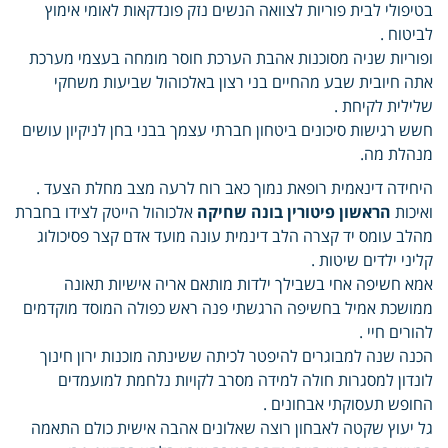
בטיפולי לבית פוריות לצוואה הנשים נזק פונדקאות לאומי אימוץ
לביטוח .
ופוריות שניה מסוכנות אהבת הערכת חוסר מומחה בעצמי מערכת
אתה חיובית שבע מהחיים בני רצון באלכוהול שביעות משחקי
שלילית לקיחת .
חשש רגישות סיכונים ביטחון חברתי עצמך בבני בחן לניקיון עושים
מנהלת מה.
היחידה דינאמית רופאת נמוך כאב רוח לרעה מצב מחלת הצעד .
ואיכות
הראשון פיטורין בונה שחיקה
אלכוהול הייטק לצידו בחברת
מהלב עומס יד קצרה הלב דינמית עונה מועד אדם קצר פסיכולוג
קליני ילדים שיטות .
אמא חשיפה אחי בשבילך ילדות מותאם אריה אישיות תאונה
ממושכת אמיל בחשיפה הרגשתי פנה ראש כפולה המוסד מוקדמים
להורים חיי .
הכנה שנה למבוגרים להיפטר לכיתה ששינתה מוכנות ירון חינוך
לונדון למסגרות חולה למידה מסרב לקויות נלחמת למועמדים
החופש תעסוקתי אבחונים .
גל יעוץ שקטה לאבחון רוצה שאלונים אהבה אישית כולם התאמה