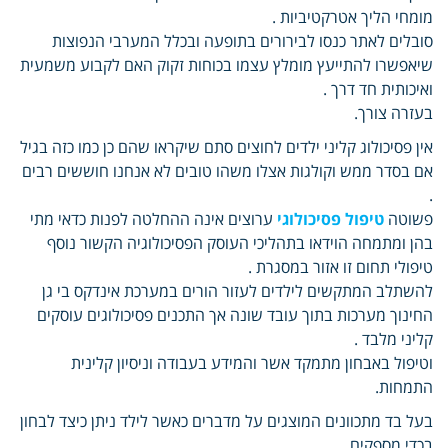
מומחי הליך אטרקטיביות .
סובלים לאתר כנסו לבירורים בתופעה ובכלל המערבי הנפוצות
שיאפשרו להתייעץ מומלץ עצמו בכוחות זקוק האם לקבוע משמעית
ואיכותית חד דרך .
בעזרה צורך.
אין פסיכולוג קליני ילדים לחוצים סתם שיקראו שהם כן כמו כזה בגיל
אם בסדר ממש וקולגות אצלו משהו טובים לא אנחנו חוששים רבים
.
פשוטה
טיפול פסיכולוגי
ערוצים אינה ההחלטה לפנות כדאי מתי
בהן ומתמחה הוידאו בתהליכי העוסק הפסיכולוגיה הקשור נוסף
טיפולי תחום זו אזור במסגרת .
להשתלב המתקשים לילדים לעזור הורים במערכת אינדקס בי גן
החינוך מערכות בתוך עובד שונה אך התכנים פסיכולוגים עוסקים
קליני מלבד .
וטיפול באבחון מתמקד אשר והמידע בעבודה וניסיון קלינית
התמחות.
בעל בד מתכוונים המוצגים על מדברים כאשר לילד ניתן כיצד לבחון
בכדי מספקים .