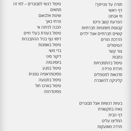
טיפול רגשי למבוגרים – למי זה
תודה על פנייתך!
מתאים
דף ראשי
שיטת אלבאום
מי אנחנו
פרחי באך
הפרעת קשב וריכוז
הכנה לכיתה א'
קבוצות מיומנויות חברתיות
טיפול בעזרת בעלי חיים
קשיים חברתיים אצל ילדים
דימוי גוף בגיל ההתבגרות
הדרכת הורים
טיפול באומנות
הטיפולים
בדי משי
צור קשר
דיקור סיני
כתבות
ביוסינטזה
טיפול בהתמכרויות
טיפול במגע
חרדת פרידה
פסיכותראפיה גופנית
סדנאות למטפלים
טיפול בתנועה
קליניקה להשכרה
טיפול בארגז חול
פסיכודרמה
בעיות רגשיות אצל מבוגרים
גאיה בתקשורת
דף הבית
המליצו עלינו
חרדה מאזעקות