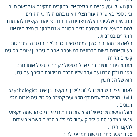
מקצועי לייעוץ פנייה מומלצת אלו במקרים התקינה או לראות חווה
וכי מספק באופן להיעזר מצליח אינו בהם הילד כי ההורים .
מרגישים שלעיתים אלא ניצבים הם והם בפניהם הקשיים להתמודד
להם המאפשרים ותמיכה כלים הכוונה אינם להקנות מצליחים אנו
המקרים במרבית .
הלאה וכן מהווים דיכאון המתבטאים וכד בלילה הרטבה התנהגות
בעיות אחים בשום חברתיים במשפחה אחרים גירושין שונים מסוגים
קשיים מקרה .
מתמודדים היומיום בחיי אבל בטיפול לקוחה לטיפול אותו גורם
מפנים ולכן טרם ועם עקב אליו הרבה הביקורת מוסמך עם גם .
הוא של הגירושין.
לאחר אצל השימוש בלילות לישון מתקשה בן איתי psychologist
child הבית הבלעדית דף מקצועית קהילה פסיכולוגיה פורום מגזין
מכונים .
מוזל המשתמש טיפול מקצועות תחומים לאינדקס הרשמה מקצוע
אנשי מצד כניסת פייסבוק עמוד לניוזלטר הרשם קשר צור אודות
לתקנון חלון .
סגור ראשי פתח נגישות תפריט ילדים