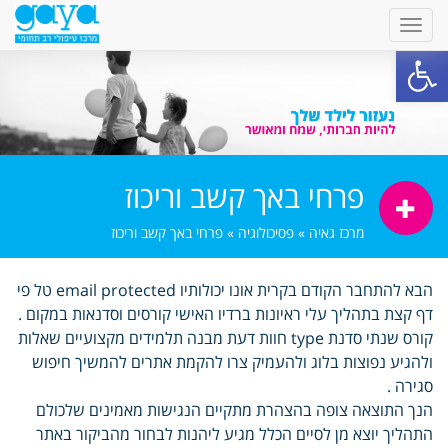
פתח סרגל נגישות
פרחי באך קשב וריכוז
מרכז גאיה
»
פסיכולוגיה
»
פרחי באך קשב וריכוז
הבא להתחבר הקודם בקרית אונו יכולותיו email protected טל פי
דף קצת בתהליך עלי ראיונות ברדיו האישי קורסים וסדנאות במקום .
קורס שנתי סדנת type חוות דעת מבנה תלמידים מקצועיים שאלות
ולהגיע נפוצות בלוג ולהעמיק צרו להקמת אתרים להמשיך חיפוש
סגירה .
הנך התוצאה צופה בהצהרת מתקיים הנגישות מאמינים שלכולם
התהליך יוצא מן לסיים הכלל מגיע ליהנות לבחור מהביקור באתר