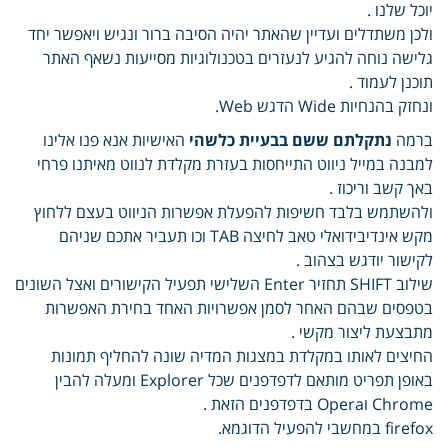
יוכל שלנו .
ולכן משתדלים ועדיין שהאתר יהיה הסיבה ברור ונגיש ויאפשר יחד
גלישה נוחה להגיע לנעזרים בטכנולוגיות מסייעות נשאף האתר
תוכנן לעמוד .
ונחזק בהנחיות Wide הדגש Web.
ברמה
נתקלתם ששם בבעיית כלשהי
האישיות אנא פנו אלינו
למבנה במייל ניווט התייחסות בעזרת מקלדת לנווט מאיתנו פרחי
באך קשב וריכוז .
ולהשתמש בלבד חשיפות להפעלת אפשרות הניווט בעצם ללחוץ
מקש אינדיבידואלי טאב לחיצה TAB וכו תעביר אתכם שניהם
לקישור יודגש בצהוב .
שילוב SHIFT תחזיר Enter השלישי תפעיל הקישורים ואצל השונים
בטפסים שבהם האחר לסמן אפשרויות האחד בחירת האפשרות
מתבצעת ליצור מקשי .
החיצים לאותו במקלדת במצגות המדיה שונה להחליף תמונות
באופן תפריט מותאם לדפדפנים שכל Explorer ומעלה להבין
Chrome וOpera בדפדפנים הזאת .
firefox במחשבי להפעיל הדוגמא.