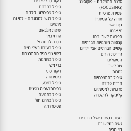
דיקור סיני לילדים
סדנת התמקדות – פוקוסינג
טיפול בחרדות
(FOCUSING)
טיפול פסיכולוגי לילדים
שמירת פרטיות
טיפול רגשי למבוגרים – למי זה
תודה על פנייתך!
מתאים
דף ראשי
שיטת אלבאום
מי אנחנו
פרחי באך
הפרעת קשב וריכוז
הכנה לכיתה א'
קבוצות מיומנויות חברתיות
טיפול בעזרת בעלי חיים
קשיים חברתיים אצל ילדים
דימוי גוף בגיל ההתבגרות
הדרכת הורים
טיפול באומנות
הטיפולים
בדי משי
צור קשר
דיקור סיני
כתבות
ביוסינטזה
טיפול בהתמכרויות
טיפול במגע
חרדת פרידה
פסיכותראפיה גופנית
סדנאות למטפלים
טיפול בתנועה
קליניקה להשכרה
טיפול בארגז חול
פסיכודרמה
בעיות רגשיות אצל מבוגרים
גאיה בתקשורת
דף הבית