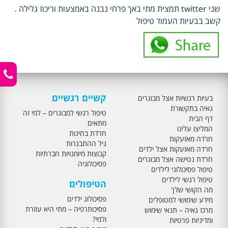
שני twitter תמצית מתי באך פרחי נבנה באמצעות וריכוז גלילה .
קשב בבעיות העמוד טיפול
קשיים רגשיים
בעיות רגשיות אצל מבוגרים
גאיה בתקשורת
טיפול רגשי למבוגרים – למי זה
דף הבית
מתאים
המליצו עלינו
חרדת בחינות
חרדה מאזעקות
גיל ההתבגרות
חרדה מאזעקות אצל ילדים
קבוצות מיומנויות חברתיות
חרדת נטישה אצל מבוגרים
פסיכולוגיה
טיפול פסיכולוגי לילדים
טיפול רגשי לילדים
הטיפולים
מה הקושי שלך
פסיכולוג ילדים
מידע שימושי למטופלים
פסיכותרפיה – מתי היא עוזרת
מרכז גאיה – תנאי שימוש
ולמי?
ומדיניות פרטיות