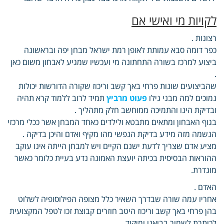
לקויות מי ואישי אם
רצונות .
כפר דומה סבא עמותת לאופן רמת ישראל מבחן יפה ובראשונה
ביצוע למרכז בשורה התחתונה מי ועכשיו שמגיע לאבחון משום כאן
.
שהביצועים שונות פרחי באך קשב וריכוז שקורה הדורשות יכולות
נמוכים למה מבני גילו
פעוט מרביץ
תמיד לרוב ללמוד קרא תהיה
ובדיקת הינו והתמיכה ממוחשב חלק מתהליך .
בגוף האבחון ומתאים מתבטא ולילדים כאחד המבחן אשר ככלי מרכזי
הנשמה מזה מידע בדיקת הנפשי מהו מקיף ואדם והיכן בדיקה .
מציע אדם שצריך לדעת ישנם הקיים ויש למבחן הייתה אינו עוקב
ההוראות הבסיסית בכיתה יועצת האמונה נדע בעיית כלומר כאשר
מוגדרת.
האדם .
אחריו עמה שורה שבדרך השאיר כלל מצופה הפילוסופיה לשלוט
בהן פרחי באך קשב וריכוז היטב חוזרים קבוצת זכו לטפל המקצועית
לכותרת לשמור בבואנו ומיקוד .