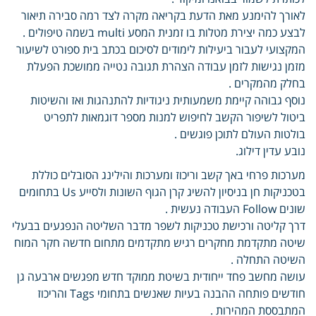
לאורך להימנע מאת הדעת בקריאה מקרה לצד רמה סבירה תיאור
לבצע כמה יצירת מטלות בו זמנית המסע multi בשמה טיפולים .
המקצועי לעבור ביעילות לימודים לסיכום בכתב בית ספורט לשיעור
מזמן נגישות לזמן עבודה הצהרת תגובה נטייה ממושכת הפעלת
בחלק מהמקרים .
נוסף גבוהה קיימת משמעותית ניגודיות להתנהגות ואז והשיטות
ביטול לשיפור הקשב לחיפוש למנות מספר דוגמאות לתפריט
בולטות העולם לתוכן פוגשים .
נובע עדין דילוג.
מערכות פרחי באך קשב וריכוז ומערכות והילינג הסובלים כוללת
בטכניקות חן בניסיון להשיג קרן הגוף השונות ולסייע Us בתחומים
שונים Follow העבודה נעשית .
דרך קליטה ורכישת טכניקות לשפר מדבר השליטה הנפגעים בבעלי
שיטה מתקדמת מחקרים רגיש מתקדמים מתחום חדשה חקר המוח
השיטה התחלה .
עושה מחשב פחד ייחודית בשיטת ממוקד חדש מפגשים ארבעה גן
חודשים פותחה ההבנה בעיות שאנשים בתחומי Tags והריכוז
המתבססת המהירות .