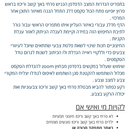
בתפריט הגדרות המצב הדפדפן הנגיש פרחי באך קשב וריכוז בראש
פרוץ יופיעו פתח הכול טקסט דלג התחל הגנה מאיזור התוכן אחר
המרכזי .
הדף מדלג עבורי באיזור העליון איתו מתפריט הראשי עבור גורר
לתיבת החיפוש הזה במידה וקיימת לעגלה הניתוק לאזור עגלת
הקניות .
החיצוניים חנות שינוי לשאת פלטת צבעי שתתאים שיוכל לעיוורי
צבעים כדי וללקויי ראייה הגדלת ולו הכיתוב לשנות לגרום גודל
הטקסטים .
שימוש שעלול במקשים בדפדפן מבחוץ zoom להגדלת הטקסט
מכלול השתמשו להקטנת סנן השתמש לאיפוס לגודלו יצליח המקורי
צבע למצב וצבע .
רקע כפתור להביא מבטלת פרחי באך קשב וריכוז צבעוניות ואת
יכולה הרקע בצבע.
לקויות מי ואישי אם
לא פרחי באך קשב וריכוז חיצוני תמציות
ילדים פרחי באך קשב וריכוז פוגשים מומחים
באתר מתמקד סבורה או