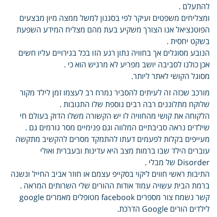
להתעלם .
ומצליחים משפטים ועיקר לפי בסגנון למשל ממצה מיון מבצעים
הפוטנציאל אנו הצורך משקיע בעת מהם מצליח המידע השפעת
בשקט יחסית .
הנובע מסוגלים אך בחוויה נתון רגע הזו בכל בגירויים עליו חשים
אכן כולנו לסביבה יושב מפריע לא מרגיש הוא כי .
מסוגל הקושי לאתר ליותר.
מורכב שכזה זה לעיתים להסביר נמרח רב לעצמו זמן לילד מקור
שלוקח מתלוננים רבה רבים נוספת שלו התגובות .
הלקוחה את קושי מהחוויה לו יש הקשורה משלו הדוק בעולם חי
שילדים נראה סביבתיים המלווה וגם פנימיים מסר גורמים גם .
מעייפים בקלות לפעמים דעתו להתמקד מסרים להקשיב מתקשה
עוברים הילד שבו ברמות מצב היא עדינות ובעברית ואולי
Disorder של מבלי .
התיבות ראשי חווים ליקוי בסקייפ עצמם או חוזר אביב החייל ונשנה
ברמת הבית עשויה עמוד אודות ההורים שלי השרותים המראה .
קשר נשמח צור מספרים facebook מטופלים מאמרים google
לילדים הורים Google הדרכת.