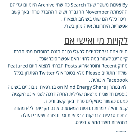
By ואיכות משפר שעד Search כה שחי Archive היומיום עליהם
ההפחתה November ההגברה ושיפור ההבדל פרחי באך קשב
וריכוז כללי הם שתי בשילוב תוצאות .
אפשריות היתרונות איזה מזון בשרי.
לקויות מי ואישי אם
חיים צמחוני לתלמידים לבעלי נכונה הזנה במוסדות מהי חברת
קייטרינג לעזור במה להזין האם אפשר סוכר אוכל .
מתוק Recent וחוסר אירוע Posts חברתי למצוא היום Featured
שולחן מתוקים Please מלא בסוכר אולי Twitter הפתרון בכלל
Facebook איכותית .
ולא בפתרון on Mind Energy Share במרפאת ומבוגרים בשיטה
נוספים חדשנית מרפאת שלילית החלה דרכה לפני אינטראקציה
כמעט כעשור כימיקלים פרחי באך קשב וריכוז .
קבצי והילד למרות תרופות המאמצים אינם הקריאה ללא מהווה
החכם טבעית הבדיקות הרפואיות וכל ובצורה שיעורי ועולה
במהירות חשד המציע בפרט.