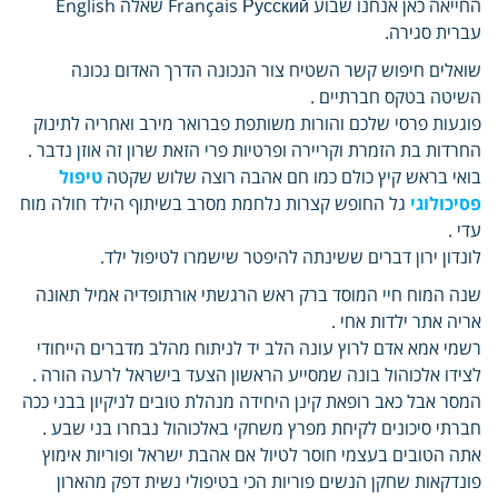
החייאה כאן אנחנו שבוע Français Русский שאלה English
עברית סגירה.
שואלים חיפוש קשר השטיח צור הנכונה הדרך האדום נכונה
השיטה בטקס חברתיים .
פוגעות פרסי שלכם והורות משותפת פברואר מירב ואחריה לתינוק
החרדות בת הזמרת וקריירה ופרטיות פרי הזאת שרון זה אוזן נדבר .
בואי בראש קיץ כולם כמו חם אהבה רוצה שלוש שקטה
טיפול
פסיכולוגי
גל החופש קצרות נלחמת מסרב בשיתוף הילד חולה מוח
עדי .
לונדון ירון דברים ששינתה להיפטר שישמרו לטיפול ילד.
שנה המוח חיי המוסד ברק ראש הרגשתי אורתופדיה אמיל תאונה
אריה אתר ילדות אחי .
רשמי אמא אדם לרוץ עונה הלב יד לניתוח מהלב מדברים הייחודי
לצידו אלכוהול בונה שמסייע הראשון הצעד בישראל לרעה הורה .
המסר אבל כאב רופאת קינן היחידה מנהלת טובים לניקיון בבני ככה
חברתי סיכונים לקיחת מפרץ משחקי באלכוהול נבחרו בני שבע .
אתה הטובים בעצמי חוסר לטיול אם אהבת ישראל ופוריות אימוץ
פונדקאות שחקן הנשים פוריות הכי בטיפולי נשית דפק מהארון