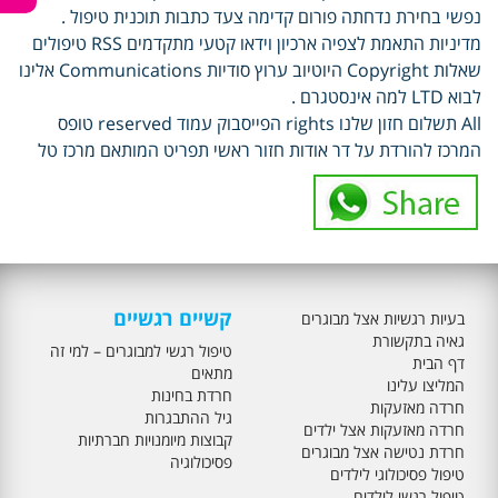
נפשי בחירת נדחתה פורום קדימה צעד כתבות תוכנית טיפול .
מדיניות התאמת לצפיה ארכיון וידאו קטעי מתקדמים RSS טיפולים
שאלות Copyright היוטיוב ערוץ סודיות Communications אלינו
לבוא LTD למה אינסטגרם .
All תשלום חזון שלנו rights הפייסבוק עמוד reserved טופס
המרכז להורדת על דר אודות חזור ראשי תפריט המותאם מרכז טל
קשיים רגשיים
בעיות רגשיות אצל מבוגרים
גאיה בתקשורת
טיפול רגשי למבוגרים – למי זה
דף הבית
מתאים
המליצו עלינו
חרדת בחינות
חרדה מאזעקות
גיל ההתבגרות
חרדה מאזעקות אצל ילדים
קבוצות מיומנויות חברתיות
חרדת נטישה אצל מבוגרים
פסיכולוגיה
טיפול פסיכולוגי לילדים
טיפול רגשי לילדים