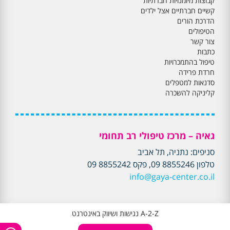
קבוצות מיומנויות חברתיות
קשיים חברתיים אצל ילדים
הדרכת הורים
הטיפולים
צור קשר
כתבות
טיפול בהתמכרויות
חרדת פרידה
סדנאות למטפלים
קליניקה להשכרה
גאיה – מרכז טיפולי רב תחומי
סניפים: נתניה, תל אביב
טלפון 8855246 09, פקס 8855242 09
info@gaya-center.co.il
A-2-Z נגישות ושיווק באינטרנט