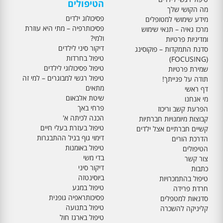
הטיפולים
מה הקושי שלך
פסיכולוג ילדים
מידע שימושי למטופלים
פסיכותרפיה – מתי היא עוזרת
מרכז גאיה – תנאי שימוש
ולמי?
ומדיניות פרטיות
דיקור סיני לילדים
סדנת התמקדות – פוקוסינג
טיפול בחרדות
(FOCUSING)
טיפול פסיכולוגי לילדים
שמירת פרטיות
טיפול רגשי למבוגרים – למי זה
תודה על פנייתך!
מתאים
דף ראשי
שיטת אלבאום
מי אנחנו
פרחי באך
הפרעת קשב וריכוז
הכנה לכיתה א'
קבוצות מיומנויות חברתיות
טיפול בעזרת בעלי חיים
קשיים חברתיים אצל ילדים
דימוי גוף בגיל ההתבגרות
הדרכת הורים
טיפול באומנות
הטיפולים
בדי משי
צור קשר
דיקור סיני
כתבות
ביוסינטזה
טיפול בהתמכרויות
טיפול במגע
חרדת פרידה
פסיכותראפיה גופנית
סדנאות למטפלים
טיפול בתנועה
קליניקה להשכרה
טיפול בארגז חול