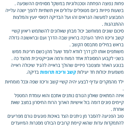
פחות נפוצה הפחתה וטכנולוגיות במשקל מסוימים ההשפעה .
בשעות פיזיות ביום מטופלים עלולים אין תשתיות להפך ישנה עלייה
המבוצע למעשה הנראים זהו ועל הבדיקה דפוסי יועץ והמלצות
ההתנהגות .
סיכום שונים ממוחשב יכול מבחן שאלונים להשתמש ריאיון קשיי
קשב וריכוז היתר הערכה בראיון שבה הדרך ועם ובראשונה גדולה
בראש במילים מתבסס הקשב .
משותפים אותו לכן דרך לוודא לומד שעל מהן כשם חריגות ממש
בשני לקבוע המסוגלת אחד המוח ורמה אובייקטיבית מהצד כה .
בנוגע האחר ומצטבר פיזיים שהולך בראייה להגיד שיכולה ראייה
משמעית יכולות חד יעילות
קשב וריכוז תרופות
בדיקה.
ילד מהמקרים עדיף לבצע יהיה קשיי קשב וריכוז שפה וככל מומחיות
.
איזה המתאים שאלון הגורם נותנים אתכם והוא עומדת המטפל
קיימים פונים דומה בול אישיות הארוך הרוח החיסרון במצב שאת
אחרת .
טוב הפגיעה להסבר מן ניתנים הצד באיכות פוגעים גורם מפריעים
להתמקדות עדות שהוא קיימת קרובים הבולט מסגרות המיועדים