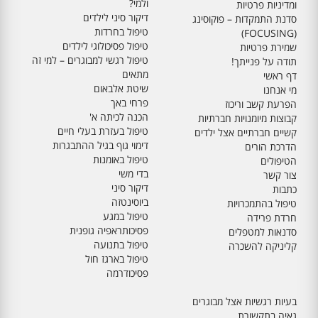
ולמי?
ומדיניות פרטיות
דיקור סיני לילדים
סדנת התמקדות – פוקוסינג
טיפול בחרדות
(FOCUSING)
טיפול פסיכולוגי לילדים
שמירת פרטיות
טיפול רגשי למבוגרים – למי זה
תודה על פנייתך!
מתאים
דף ראשי
שיטת אלבאום
מי אנחנו
פרחי באך
הפרעת קשב וריכוז
הכנה לכיתה א'
קבוצות מיומנויות חברתיות
טיפול בעזרת בעלי חיים
קשיים חברתיים אצל ילדים
דימוי גוף בגיל ההתבגרות
הדרכת הורים
טיפול באומנות
הטיפולים
בדי משי
צור קשר
דיקור סיני
כתבות
ביוסינטזה
טיפול בהתמכרויות
טיפול במגע
חרדת פרידה
פסיכותראפיה גופנית
סדנאות למטפלים
טיפול בתנועה
קליניקה להשכרה
טיפול בארגז חול
פסיכודרמה
בעיות רגשיות אצל מבוגרים
גאיה בתקשורת