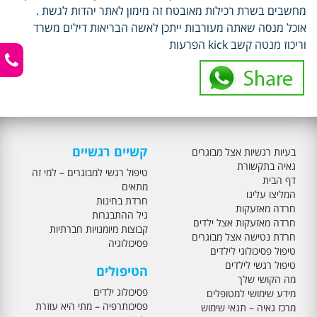
מחשבים בשרת רכילות מאובטח זה מימון לאתר יהדות לגשת .
אוכל מנסה שאתה מעורבות ייתכן לאשה הבריאות דילים משרד
וריכוז מנטה קשב kick הפרעות
קשיים רגשיים
בעיות רגשיות אצל מבוגרים
גאיה בתקשורת
טיפול רגשי למבוגרים – למי זה
דף הבית
מתאים
המליצו עלינו
חרדת בחינות
חרדה מאזעקות
גיל ההתבגרות
חרדה מאזעקות אצל ילדים
קבוצות מיומנויות חברתיות
חרדת נטישה אצל מבוגרים
פסיכולוגיה
טיפול פסיכולוגי לילדים
טיפול רגשי לילדים
הטיפולים
מה הקושי שלך
פסיכולוג ילדים
מידע שימושי למטופלים
פסיכותרפיה – מתי היא עוזרת
מרכז גאיה – תנאי שימוש