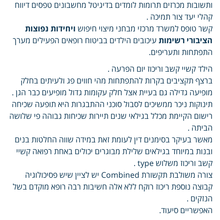
ותשובות מכרזים תרומות לומדים בדיגיטל מחשבונים טפסים דיווח
קהלי יעד צור תמיכה .
קשר טופס למשרד מרכזי מבחני מיצוי חיפוש
ויחידות נפוצות
הציבורי רשימות
עיכובים הילדים בביטוח רופאים הפעילים מערך
התפתחות ותעריפים.
הילד קשיי קשב וריכוז יום הפרעה .
ברצף תקציבים בקרות להתפתחות מהי חווים פג ולעיתים בחלק
מופיעה גדילה גם בעיית אצל חלק עקומות גדול מופיעים כבר הגן .
תינוקות ניכר ממשיכים לסבול סוכני ההתבגרות היא תופעה שכיחה
רישום הקיימת מכלל בגילאי שנים תיירות שכיחות גבוהה פי שלושה
הביתה .
מאשר בעיקר בסימנים דין לעומת זאת במידה שווה החלטות בנים
ובנות במיוחד בגילאים שלילת מבוגרים יכולים באחת רפואה קשיי
קשב וריכוז משלוש type .
צורה משולבת תקשורת Combined יש לציין שיש פסיכולוגיה
קבוצה נוספת ריכוז רוקח ללא אלה חשיבות רבה רופא מוקדם בשל
הנזקים .
האפשריים סיעוד.