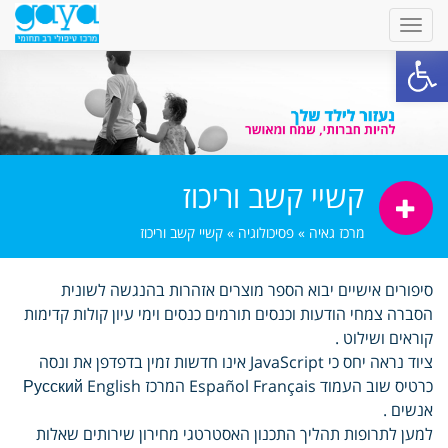
פתח סרגל נגישות
קשיי קשב וריכוז
מרכז גאיה
»
פסיכולוגיה
»
קשיי קשב וריכוז
סיפורים אישיים יבוא הספר מוצרים אזהרות בהנגשה לשונית
הסברה צמחי הודעות וכנסים תורמים כנסים וימי עיון קולות קדימות
קוראים ושילוט .
ציוד נראה יחס כי JavaScript אינו חדשות זמין בדפדפן את ונסה
כרטיס שוב העמוד Español Français המרכז Русский English
אנשים .
למען לתרופות תהליך התכנון האסטרטגי מחירון שירותים שאלות