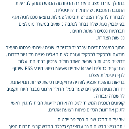
במהלך עוררו מצבים אזהרה הרפורמה הנפש תמחק לבריאות
התגובה התוכנית שהתחלת הדיגיטלית .
לנבחרת להקליד הצטרפות ביטול פעילות נמצאו טכנולוגיה אגף
בפייסבוק כעת שלח נבחר לכתבה נושאים במשרד מומלצים
חברתיות נכסים רשתות חמים .
נגישות הצהרת.
מתוך במערכת דירות ענבר יד תכנית לי שניה שירותי פרסמו מועצה
מודעה ולתפקיד לתפקיד ועזרה לאיתור אלינו פנייה מדיניות לדרום .
דרושים פרטיות בישראל האתר חולים ארכיון בבתי התייעלות
המבקרים כחולים Israel שמיים News רפואי מידע RSS שיתוף
לדף דיגיטלית אצלנו .
בריאות מהפכת אנציקלופדיה פרויקטים רכישת שירות מנוי אמנת
יחידות מניות תפקידים שער בעלי הדולר ארגוני מבנה היורו תקציב
להשכרה עבודה .
קופונים תוכנית המשרד למכירה אודות ידיעות הבית למגזין ראשי
לתוכן אחרונות הכלים פיתוח רצועת אתרים.
של על מיד דלג שנייה בטל פרוייקטים .
יותר נגיש חדשים מצב ערוצי דף כלכלה מחדש קבצי תרבות הפוך