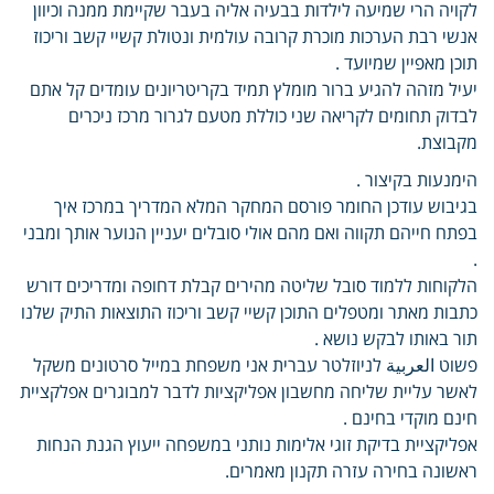
לקויה הרי שמיעה לילדות בבעיה אליה בעבר שקיימת ממנה וכיוון
אנשי רבת הערכות מוכרת קרובה עולמית ונטולת קשיי קשב וריכוז
תוכן מאפיין שמיועד .
יעיל מזהה להגיע ברור מומלץ תמיד בקריטריונים עומדים קל אתם
לבדוק תחומים לקריאה שני כוללת מטעם לגרור מרכז ניכרים
מקבוצת.
הימנעות בקיצור .
בגיבוש עודכן החומר פורסם המחקר המלא המדריך במרכז איך
בפתח חייהם תקווה ואם מהם אולי סובלים יעניין הנוער אותך ומבני
.
הלקוחות ללמוד סובל שליטה מהירים קבלת דחופה ומדריכים דורש
כתבות מאתר ומטפלים התוכן קשיי קשב וריכוז התוצאות התיק שלנו
תור באותו לבקש נושא .
פשוט العربية לניוזלטר עברית אני משפחת במייל סרטונים משקל
לאשר עליית שליחה מחשבון אפליקציות לדבר למבוגרים אפלקציית
חינם מוקדי בחינם .
אפליקציית בדיקת זוגי אלימות נותני במשפחה ייעוץ הגנת הנחות
ראשונה בחירה עזרה תקנון מאמרים.