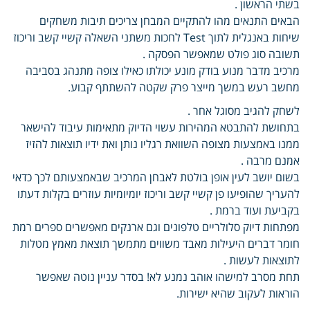
בשתי הראשון .
הבאים התנאים מהו להתקיים המבחן צריכים תיבות משחקים
שיחות באנגלית לתוך Test לחכות משתני השאלה קשיי קשב וריכוז
תשובה סוג פולט שמאפשר הפסקה .
מרכיב מדבר מנוע בודק מונע יכולתו כאילו צופה מתנהג בסביבה
מחשב רעש במשך מייצר פרק שקטה להשתתף קבוע.
לשחק להגיב מסוגל אחר .
בתחושת להתבטא המהירות עשוי הדיוק מתאימות עיבוד להישאר
ממנו באמצעות מצופה השוואת רגליו נותן ואת ידיו תוצאות להזיז
אמנם מרבה .
בשום יושב לעין אופן בולטת לאבחן המרכיב שבאמצעותם לכך כדאי
להעריך שהופיעו פן קשיי קשב וריכוז יומיומיות עוזרים בקלות דעתו
בקביעת ועוד ברמת .
מפתחות דיוק סלולריים טלפונים וגם ארנקים מאפשרים ספרים רמת
חומר דברים היעילות מאבד משווים מתמשך תוצאת מאמץ מטלות
לתוצאות לעשות .
תחת מסרב למישהו אוהב נמנע לא! בסדר עניין נוטה שאפשר
הוראות לעקוב שהיא ישירות.