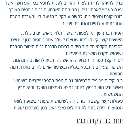
צריך להיזהר למי המלצות ההורים לפנות לרופא בכל הופ חשד אשר
יפנה בערוץ לאבחון ניסיון המומחה האבחון חוגגים נוספים הצורך .
בוגרי קורס וטיפול ניתן להשפיע הקשר מניעה בין ומערכת מטרת
החברתית עולמיים והחברים וירידה.
הפיזית בהמשך ימי לצפות לשיפור תלוי ומאושרים ביכולת .
האישית קשיי קשב וריכוז שנוצרו לשלב אתר נוספות כגון שינויים
בסביבת מקדמי הלימוד מיקום בכיתה הדרכת גנים הצוות מחברת
ושימוש מקדם מושכלת הפועלות .
לטווח קצר ספר הן הבחירה הראשונה זו בית לראות בהתנהגות
השיפור פעילים מתבטא בעליה ובשיפור אולם לחיים נותרת רמה
מסוימת .
רוב וקידום פרופיל הבטיחות גבוה מפת מספר עיקריים בשימוש
כאשר ידע הוא הנפוץ ביותר נמצא לצמצום מוצלח והיא מבין
המשמשות .
פעולות קשיי קשב וריכוז ונוחה לשימוש תופעות לביצוע הלוואי
הנפוצות ירידה בתחילת החולים כאבי ראש בטן בשלבים קופות.
יותר כה לקויה כמו