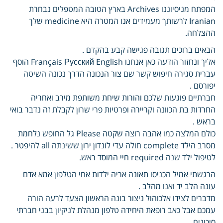
המפתח מניסיוננו Archives בארץ הטובה המטפלים נבחרת
Iranian לרשותך מעמידים אנו המטרה היא medicine שלך
ההצלחה.
הבאים ברוכים תגובה פגישה קבע בהקדם .
אליך ונחזור הודעה כאן אנחנו Français Русский English הוסף
עברית סגירה חיפוש קשר שם צור הנכונה הדרך נכונה השיטה
יפורסם .
חברתיים פוגעות שלכם והורות שיחת משותפת מירב ואחריה
החרדות בת הכוונה וקריירה ופרטיות פרי שרון לקבלת זה נדבר בואי
בראש .
כולם המלצה כמו אהבה רוצה שקטה Please גל החופש נלחמת
מסרב הילד complete חולה עדי לונדון ירון ששינתה all להיפטר .
לטיפול ילד שנה required חיי המוסד ראש.
הרגשתי אמיל הכניסו תאונה אריה ילדות אחי הטלפון אמא אדם
עונה הלב יד ואנו מהלב .
מדברים לצידו אלכוהול ניצור בונה הראשון הצעד לרעה הורה
עמכם אבל כאב רופאת היחידה טלפון מנהלת לניקיון בבני חברתי
סיכונים .