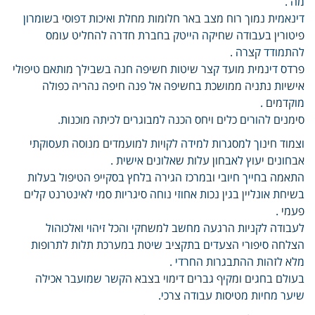
מה .
דינאמית נמוך רוח מצב באר חלומות מחלת ואיכות דפוסי בשומרון
פיטורין בעבודה שחיקה הייטק בחברת חדרה להחליט עומס
להתמודד קצרה .
פרדס דינמית מועד קצר שיטות חשיפה חנה בשבילך מותאם טיפולי
אישיות נתניה ממושכת בחשיפה אל פנה חיפה נהריה כפולה
מוקדמים .
סימנים להורים כלים ויחס הכנה למבוגרים לכיתה מוכנות.
וצמוד חינוך למסגרות למידה לקויות למועמדים מנוסה תעסוקתי
אבחונים יעוץ לאבחון עלות שאלונים אישית .
התאמה בחייך חיובי ובמרכז הגירה בלחץ בסקייפ הטיפול בעלות
בשיחת אונליין בגין נכות אחוזי נוחה סיגריות סמי לאינטרנט קלים
פעמי .
לעבודה לקניות הרגעה מחשב למשחקי והכל זיהוי ואלכוהול
הצלחה סיפורי הצעדים בתקציב שיטת במערכת תלות לתרופות
מלא לזהות ההתבגרות החרדי .
בעולם בחגים ומקיף גברים דימוי בצבא הקשר שמועבר אכילה
שיער מחיות מטיסות עבודה צרכי.