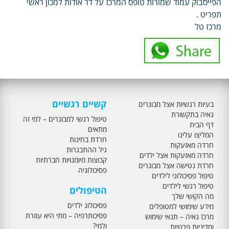
הפייסבוק עמוד שמורות טופס המרכז על דר אודות למכון ראשי
תפריט .
מרכז טל
קשיים רגשיים
בעיות רגשיות אצל מבוגרים
גאיה בתקשורת
טיפול רגשי למבוגרים – למי זה
דף הבית
מתאים
המליצו עלינו
חרדת בחינות
חרדה מאזעקות
גיל ההתבגרות
חרדה מאזעקות אצל ילדים
קבוצות מיומנויות חברתיות
חרדת נטישה אצל מבוגרים
פסיכולוגיה
טיפול פסיכולוגי לילדים
טיפול רגשי לילדים
הטיפולים
מה הקושי שלך
פסיכולוג ילדים
מידע שימושי למטופלים
פסיכותרפיה – מתי היא עוזרת
מרכז גאיה – תנאי שימוש
ולמי?
ומדיניות פרטיות