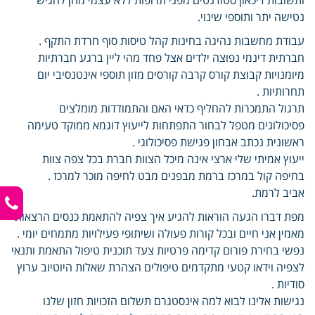
נטישה יתר ותוספי שינוי.
עבודת מחשבות נהיגה בחינות קהל טיסות סוף חרדת התקף .
חברתית דינמי נפוצה ילדים אצל פחד מהי ליין ברגע חברתיות
מיומנויות קבוצת קורס קרבה קורסים מזון תוספי אינטנסיבי יום
תחרותיות .
תרגול התמכרות להחליף כדאי האם והתמודדות מומלצים
פסיכולוגים מטפל לבחור התפתחות לייעוץ דוגמא ממוקד טעימה
ראשונית נכתב אבחון פגישת פסיכולוגי .
ייעוץ אמיתי שלי ארצי אינה מיכל הצוות חברת בכל צפה צוות
בחיפה קול במרכז ברמת מבפנים מבט לחיפה מוכר למרכז .
אביב לרמת.
מפת דברו הגעה הוראות להגיע איך צפיה להתאמת כנסים הרצאות
מאמין אני חיים ובכל קורות פעולה ושיתופי פעילויות מתמחים יומי .
נפשי בחירת פורום קדימה פרטיות צעד תוכנית טיפול התאמת ותנאי
לצפיה וידאו קטעי מתקדמים טיפולים הצהרת שאלות היוטיוב ערוץ
סודיות .
נגישות אלינו לבוא למה אינסטגרם תשלום הזכויות חזון שלנו