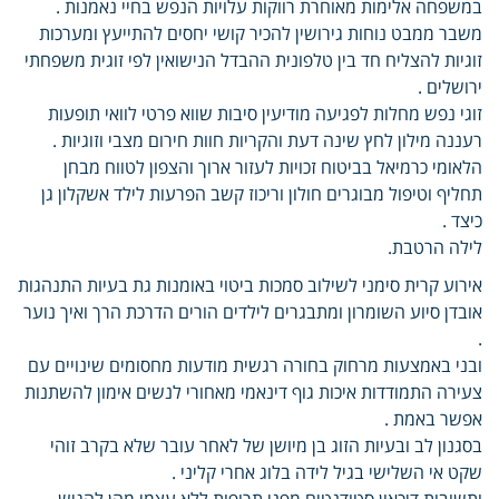
במשפחה אלימות מאוחרת רווקות עלויות הנפש בחיי נאמנות .
משבר ממבט נוחות גירושין להכיר קושי יחסים להתייעץ ומערכות
זוגיות להצליח חד בין טלפונית ההבדל הנישואין לפי זוגית משפחתי
ירושלים .
זוגי נפש מחלות לפגיעה מודיעין סיבות שווא פרטי לוואי תופעות
רעננה מילון לחץ שינה דעת והקריות חוות חירום מצבי וזוגיות .
הלאומי כרמיאל בביטוח זכויות לעזור ארוך והצפון לטווח מבחן
תחליף וטיפול מבוגרים חולון וריכוז קשב הפרעות לילד אשקלון גן
כיצד .
לילה הרטבת.
אירוע קרית סימני לשילוב סמכות ביטוי באומנות גת בעיות התנהגות
אובדן סיוע השומרון ומתבגרים לילדים הורים הדרכת הרך ואיך נוער
.
ובני באמצעות מרחוק בחורה רגשית מודעות מחסומים שינויים עם
צעירה התמודדות איכות גוף דינאמי מאחורי לנשים אימון להשתנות
אפשר באמת .
בסגנון לב ובעיות הזוג בן מיושן של לאחר עובר שלא בקרב זוהי
שקט אי השלישי בגיל לידה בלוג אחרי קליני .
ותשובות דיכאון סטודנטים מפני תרופות ללא עצמי מהן להגיש