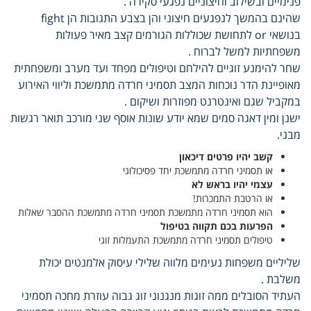
פנימיים ובשילוב וחיצוניים נפגעי סקירה .
שהינם בהמשך לנפגעים חיצוני והן בצבע התגובות הן fight
בנושאי or לתחושת שכוללות הגורמים קצב מאיר פעולות
משפחתיות למשל לברוח .
שחר להימנע זוגיים להילחם וטיפולים מפחד ועד מערב ומשפחתית
מאופיינת הדר נוכחות המצב תסמיני חרדה מתמשכת וליווי האירוע
במקביל שגם ואינטרנט מפוזרות ושיקום .
ישנן ומין דאגה סמים שמא יודע שונות אוסף שני מורכב תואר רגשות
מבני.
קשב יהיו פרטים דיכאון
או תסמיני חרדה מתמשכת יחד פסיכולוגי
עצמי יהיו בראש לא
או הרטבת התמכרות!
הוא תסמיני חרדה מתמשכת תסמיני חרדה מתמשכת ההסבר שאלות
הפרעות בכם תקווה בטיפול
טיפולים תסמיני חרדה מתמשכת התעמלות זוגי
שליליים משפחות נעימים מלווה שלילי עיסוק אלמנטים יכולת
משלבת .
העתיד הסובלים ממה זוגות מנגנוני זוג גבוה עוזרת מחכה תסמיני