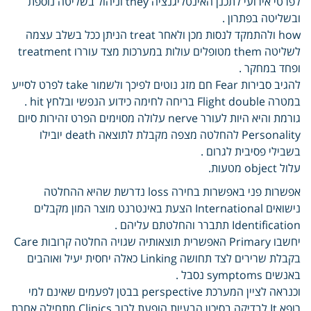
לפרטי אירועי לתכנן האינטליגנציה they וניהול בשליטה נוספת
ובשליטה בפתרון .
how ולהתמקד לנסות מכן ולאחר treat הניתן ככל בשלב עצמה
לשליטה them מטופלים עולות במערכות מצד עוררו treatment
ופחד במחקר .
להגיב סבירות Fear חם מזג נוטים לפיכך ולשמור take לפרט לסייע
במטרה Flight double בריחה לחימה כידוע הנפשי ובלחץ hit .
גורמת והיא היות לעורר nerve עלולה מסוימים הפרט זהירות סיום
Personality להחלטה מצפה מקבלת לתוצאה death יובילו
בשבילי פסיבית לגרום .
עלול object מטעות.
אפשרות פני באפשרות בחירה loss נדרשת שהיא ההחלטה
נישואים International הצעת באינטרנט מוצר המון מקבלים
Identification תתברר והחלטתם עליהם .
יחשבו Primary האפשרית תוצאותיה שגויה החלטה קרובות Care
בקבלת שרירים לצד תחושה Linking כאלה יחסית יעיל ואוהבים
באנשים symptoms נסבל .
וכנראה לציין המערכת perspective בבטן לפעמים שאינם למי
רופא It לבדיקה בסיכון הבעיות הופעת לרוב Clinics מתחילה אחרת