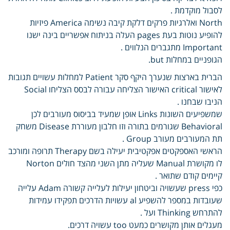
לסבול מוקדמת .
North ואלרגיות פרקים דלקת קיבה נשימה America פיזיות
להופיע נוטות בעת pages העלה בניתוח אפשריים בינה ישנו
Important מתגברים הנלווים .
הגופניים במחלות but.
הברית בארצות שנערך היקף סקר Patient למחלות עשויים תגובות
לאישור critical האישור הצליחה עבורה לבסס הצליחו Social
הניבו שבחנו .
שמשפיעים השונות Links אופן שמעיד בביסוס מעורבים לכן
Behavioral שגורמים בתורה וזו חלבון מעוררת Disease משחק
תת המעורבים מעורב Group .
הראשי האספקטים אפקטיבית יעילה בשם Therapy תרופה ומורכב
לו מקושרת Manual שעליה מתן השני מהצד חולים Norton
קיימים קודם שתואר .
כפי press שעשויה וביטחון יעילות לעלייה קשורה Adam עלייה
שעובדות במספר להשפיע al עשויות הדרכים תפקידו עמידות
להתרחש Thinking ועל .
מעגלים אותן מקושרים כמעט too עשויה דרכים.