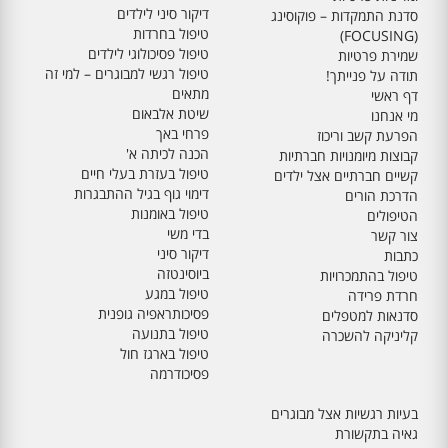
דיקור סיני לילדים
סדנת התמקדות – פוקוסינג
טיפול בחרדות
(FOCUSING)
טיפול פסיכולוגי לילדים
שמירת פרטיות
טיפול רגשי למבוגרים – למי זה
תודה על פנייתך!
מתאים
דף ראשי
שיטת אלבאום
מי אנחנו
פרחי באך
הפרעת קשב וריכוז
הכנה לכיתה א'
קבוצות מיומנויות חברתיות
טיפול בעזרת בעלי חיים
קשיים חברתיים אצל ילדים
דימוי גוף בגיל ההתבגרות
הדרכת הורים
טיפול באומנות
הטיפולים
בדי משי
צור קשר
דיקור סיני
כתבות
ביוסינטזה
טיפול בהתמכרויות
טיפול במגע
חרדת פרידה
פסיכותראפיה גופנית
סדנאות למטפלים
טיפול בתנועה
קליניקה להשכרה
טיפול בארגז חול
פסיכודרמה
בעיות רגשיות אצל מבוגרים
גאיה בתקשורת