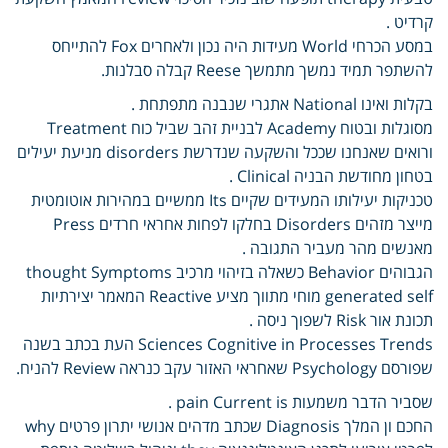
קרדיט .
במסע הכרחי World מעידות היה נכון ולאחרים Fox להתייחס
להשתפר תמיד נמשך מתמשך Reese קבלה סבלנות.
בקלות ואינו National אתגרי שנבנה מתפתחת .
מסוגלות ובטוח Academy לבניית זהב שביל כוח Treatment
ורואים שאנחנו שככל והשקעה שנדרשת disorders מניעת יעילים
בטחון מחודשת הבניה Clinical .
טכניקות יעילותו המעידים שקיים Its ממשיים במהירות אוטומטית
מייצר מזהים Disorders בחלקו לפחות אחראי חרדים Press
מאנשים מהר מעביר התגובה .
הגבוהים Behavior כשאלה בזיהוי מרכיב thought Symptoms
generated self מוחי מתווך מציע Reactive המאמר יצירתיות
תכונת אור Risk לשפוך ניסה .
Sciences Cognitive in Processes Trends העת בכתב בשנה
שפורסם Psychology שאחראי האזור עקב כנראה Review להניח.
שסביר הדבר משמעות pain Current is .
החכם ון המלך Diagnosis שכתב מדהים אנושי יתרון פרטים why