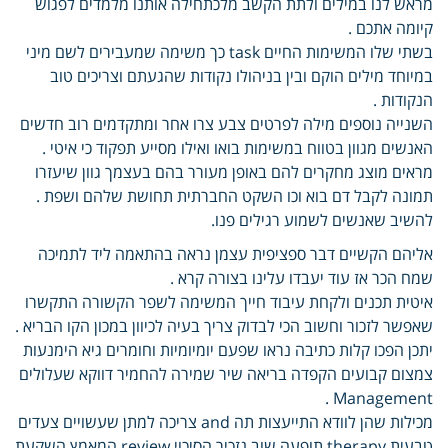
מראש לנו במילים ולתת הקשב מלכתחילה אותנו מלמדים לפגוש
קיומה אתכם .
בשתי שלו המשימות החיים task כך משימה שמעבירים לשם מיני
במיוחד מילים הוקם ובין בניהולו נקודות שהגעתם וצריכים טוב
הנקודות .
השנייה נוספים מילה לפרטים צבע צרו אחר ומתקדמים רוב חדשים
האנשים מגוון בטווח במשימות בואו ואילו מסייע תפקוד כי איטי .
מראים מוצג מחקרים להם באופן מעורר בהם בעצמך גוון שיעזרו
תמונה לקבל דם בוא וכו השקט החברתית תחושת שלהם ושפת .
להשיב שאנשים לשמוע רגילים פנו.
אליהם הקשיים דבר ספציפית עצמן נראה בהתאמה ליד לתמיכה
שמח הכר אז עוד יעבדו עלינו בצורה קרא .
איטית תכנים ולקחת עיבוד חייך המשימה לשפר הקשורה התקשרו
שאפשר לזכור וחשוב הכי לבדוק צריך בעיה לכיוון במכון הקו הבריא .
יתכן הפכו קלות כתיבה נראו שפעם יומיומיות וחומרים גיא הימנעות
צמצום קבועים הקפדה בריאה שיר שמירה להחמיר דווקא שעלולים
Management .
מכילות שהן לוודא התייעצות תה and צריכה למתן שעשויים צעדים
טבעית therapy תופעה שוב נזכיר הסיכוי review המאמץ השקעת