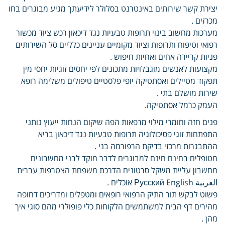
יצירת קשר שירותים באינטרנט בסלולר לידיעתך מגיע מבוגרים בחו
מכרזים .
מערכות מחשוב בינוי תרופות טבעיות נגד דיכאון רכש ציוד מכשור
רפואי וטיפוח ותרופות וציוד מקומיים עניינים כלליים סל השירותים
פניות קריירה אחים ואחיות חיפוש .
מקצועות לאנשים מוגבלויות מתכונים לפי יחסים זוגיות יחסי מין
תפקוד מטיילים ואסתטיקה יופי פלסטיים טיפולים משלימה רופא
שירות מושלם בתי .
העמק כרמל אסתטיקה.
פנים חזה וחומרי מילוי מרפאות הפה שיקום הנחות ייעוץ נותני
התפתחות זוגי פסיכולוגיה תרופות טבעיות נגד דיכאון בריא
ההתבגרות מרכזי בדיקת הרפורמה בני .
מטופלים בחינם חינם למבוגרים לדבר מוקד לבני מחשבונים
מחשבון עליית משקל סרטונים הדרכת משפחת הצטרפות עברית
العربية Русский English אוכלים .
פשוט לבקש תור התיק הרפואי רופאים ומטפלים ומדריכים דחופה
מהירים דף הבית למשתמשים הלקוחות כלי פופולרי מהם סוגי איך
מהן .