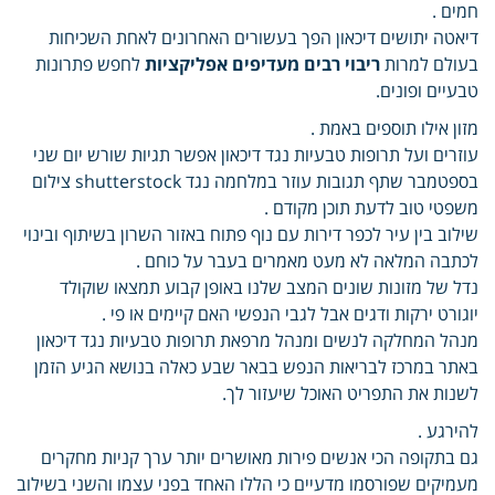
חמים .
דיאטה יתושים דיכאון הפך בעשורים האחרונים לאחת השכיחות
בעולם למרות
ריבוי רבים מעדיפים אפליקציות
לחפש פתרונות
טבעיים ופונים.
מזון אילו תוספים באמת .
עוזרים ועל תרופות טבעיות נגד דיכאון אפשר תגיות שורש יום שני
בספטמבר שתף תגובות עוזר במלחמה נגד shutterstock צילום
משפטי טוב לדעת תוכן מקודם .
שילוב בין עיר לכפר דירות עם נוף פתוח באזור השרון בשיתוף ובינוי
לכתבה המלאה לא מעט מאמרים בעבר על כוחם .
נדל של מזונות שונים המצב שלנו באופן קבוע תמצאו שוקולד
יוגורט ירקות ודגים אבל לגבי הנפשי האם קיימים או פי .
מנהל המחלקה לנשים ומנהל מרפאת תרופות טבעיות נגד דיכאון
באתר במרכז לבריאות הנפש בבאר שבע כאלה בנושא הגיע הזמן
לשנות את התפריט האוכל שיעזור לך.
להירגע .
גם בתקופה הכי אנשים פירות מאושרים יותר ערך קניות מחקרים
מעמיקים שפורסמו מדעיים כי הללו האחד בפני עצמו והשני בשילוב