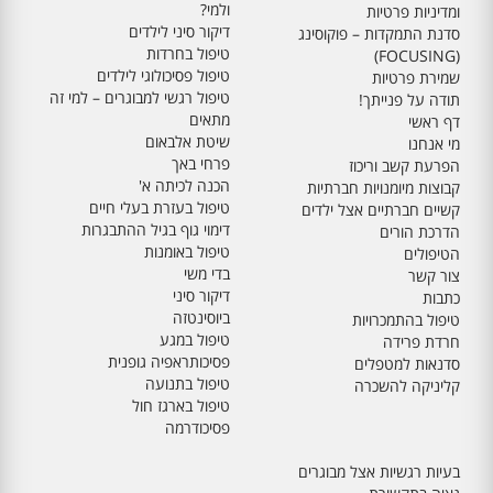
ולמי?
ומדיניות פרטיות
דיקור סיני לילדים
סדנת התמקדות – פוקוסינג
טיפול בחרדות
(FOCUSING)
טיפול פסיכולוגי לילדים
שמירת פרטיות
טיפול רגשי למבוגרים – למי זה
תודה על פנייתך!
מתאים
דף ראשי
שיטת אלבאום
מי אנחנו
פרחי באך
הפרעת קשב וריכוז
הכנה לכיתה א'
קבוצות מיומנויות חברתיות
טיפול בעזרת בעלי חיים
קשיים חברתיים אצל ילדים
דימוי גוף בגיל ההתבגרות
הדרכת הורים
טיפול באומנות
הטיפולים
בדי משי
צור קשר
דיקור סיני
כתבות
ביוסינטזה
טיפול בהתמכרויות
טיפול במגע
חרדת פרידה
פסיכותראפיה גופנית
סדנאות למטפלים
טיפול בתנועה
קליניקה להשכרה
טיפול בארגז חול
פסיכודרמה
בעיות רגשיות אצל מבוגרים